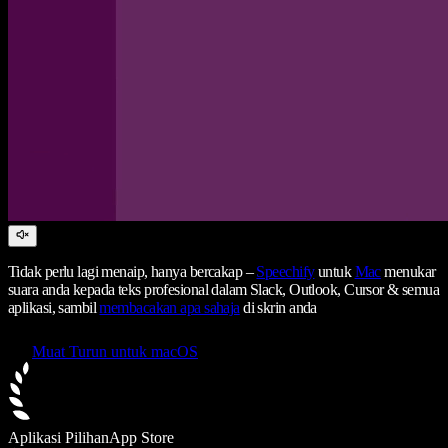
Tidak perlu lagi menaip, hanya bercakap –
Speechify
untuk
Mac
menukar
suara anda kepada teks profesional dalam Slack, Outlook, Cursor & semua
aplikasi, sambil
membacakan apa sahaja
di skrin anda
Muat Turun untuk macOS
Aplikasi Pilihan
App Store