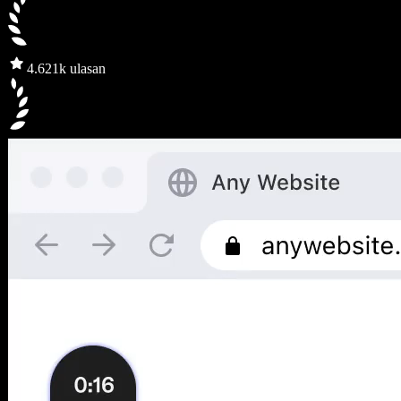
4.6
21k ulasan