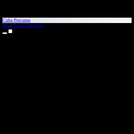
Cuba Percuma
Muat Turun Sekarang
Produk
Teks kepada Pertuturan
Aplikasi iPhone & iPad
Aplikasi Android
Sambungan Chrome
Sambungan Edge
Aplikasi Web
Aplikasi Mac
Aplikasi Windows