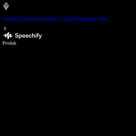
Speechify Memperkenalkan Ciri Dikte Penaipan Suara
Tulis 5× lebih pantas dengan menaip menggunakan suara
Produk
Ketahui Lebih Lanjut