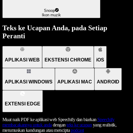
Snoop
Ikon muzik
Teks ke Ucapan Anda, pada Setiap
Peranti
APLIKASI WEB
EKSTENSI CHROME
iOS
APLIKASI WINDOWS
APLIKASI MAC
ANDROID
EXTENSI EDGE
Muat naik PDF ke aplikasi web Speechify dan biarkan
Speechify
membacakannya untuk anda
dengan
teks ke ucapan
yang realistik,
merumuskan kandungan atau mencipta
podcast