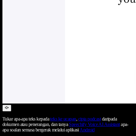
Tukar apa-apa teks kepada
teks ke ucapan
,
cipta podcast
daripada
dokumen atau penerangan, dan tanya
Speechify Voice AI Assistant
apa-
apa soalan semasa bergerak melalui aplikasi
Android