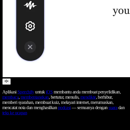
Aplikasi
Speechify
untuk
iOS
membantu anda membuat penyelidikan,
membaca
,
membentangkan
, bertutur, menulis,
mendikte
, berhibur,
memberi syarahan, membuat kuiz, melayari internet, merumuskan,
mencatat nota dan menghasilkan
podcast
— semuanya dengan
suara
dan
teks ke ucapan