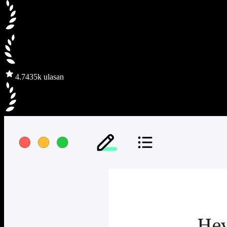
4.7
435k ulasan