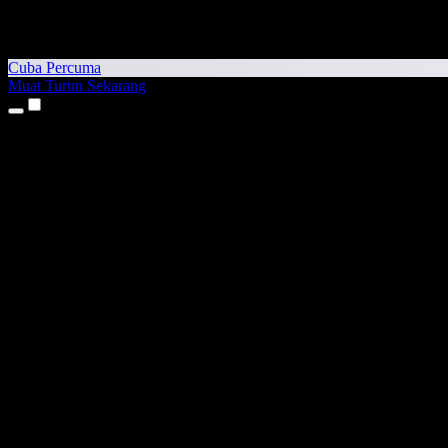
Cuba Percuma
Muat Turun Sekarang
Produk
Teks kepada Pertuturan
Aplikasi iPhone & iPad
Aplikasi Android
Sambungan Chrome
Sambungan Edge
Aplikasi Web
Aplikasi Mac
Aplikasi Windows