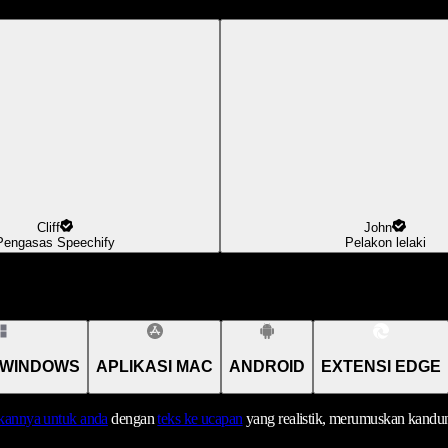
Cliff
John
Pengasas Speechify
Pelakon lelaki
 WINDOWS
APLIKASI MAC
ANDROID
EXTENSI EDGE
annya untuk anda
dengan
teks ke ucapan
yang realistik, merumuskan kandu