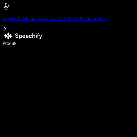
Speechify Memperkenalkan Ciri Dikte Penaipan Suara
Tulis 5× lebih pantas dengan menaip menggunakan suara
Produk
Ketahui Lebih Lanjut