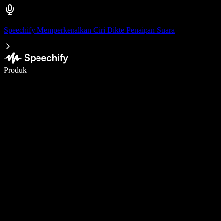
Speechify Memperkenalkan Ciri Dikte Penaipan Suara
Tulis 5× lebih pantas dengan menaip menggunakan suara
Produk
Ketahui Lebih Lanjut