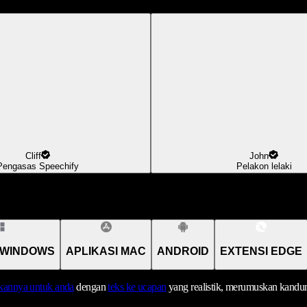
Cliff
John
Pengasas Speechify
Pelakon lelaki
 WINDOWS
APLIKASI MAC
ANDROID
EXTENSI EDGE
annya untuk anda
dengan
teks ke ucapan
yang realistik, merumuskan kandu