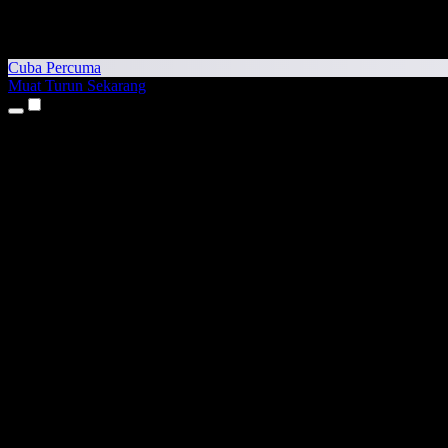
Cuba Percuma
Muat Turun Sekarang
Produk
Teks kepada Pertuturan
Aplikasi iPhone & iPad
Aplikasi Android
Sambungan Chrome
Sambungan Edge
Aplikasi Web
Aplikasi Mac
Aplikasi Windows