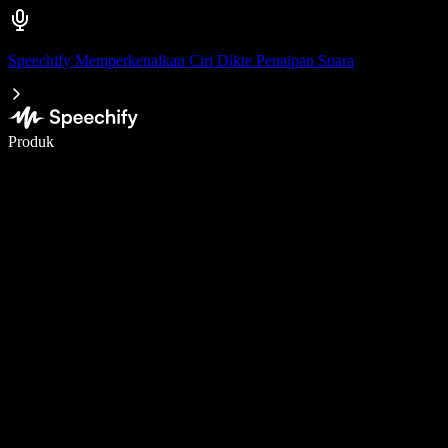
Speechify Memperkenalkan Ciri Dikte Penaipan Suara
Tulis 5× lebih pantas dengan menaip menggunakan suara
Produk
Ketahui Lebih Lanjut