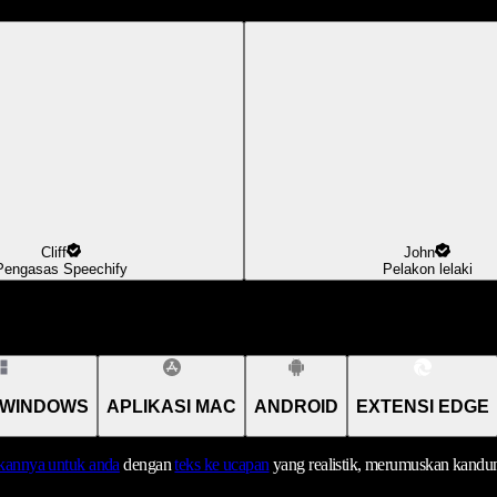
Cliff
John
Pengasas Speechify
Pelakon lelaki
 WINDOWS
APLIKASI MAC
ANDROID
EXTENSI EDGE
annya untuk anda
dengan
teks ke ucapan
yang realistik, merumuskan kandu