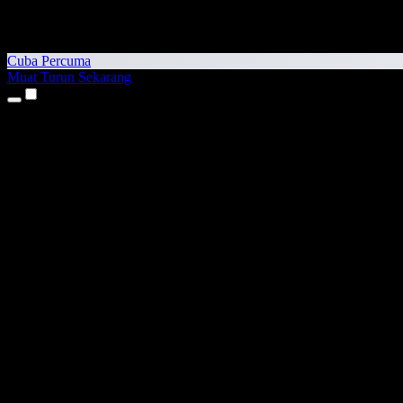
Cuba Percuma
Muat Turun Sekarang
Produk
Teks kepada Pertuturan
Aplikasi iPhone & iPad
Aplikasi Android
Sambungan Chrome
Sambungan Edge
Aplikasi Web
Aplikasi Mac
Aplikasi Windows