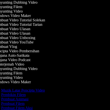
yunting Dubbing Video
yunting Filem
yunting Video
dows Video Maker
buat Video Tutorial Solekan
uat Video Tutorial Tarian
buat Video Ulasan
buat Video Ulasan
buat Video Unboxing
buat Video YouTube
buat Vlog
cipta Video Pembersihan
ana Auto-Sarikata
jana Video Podcast
terjemah Video
yunting Dubbing Video
yunting Filem
yunting Video
dows Video Maker
Muzik Latar Pencipta Video
Pembikin Filem
Pembuat Animasi
Pembuat Filem
Pembuat Filem Aksi