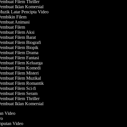
embuat Filem Thriller
embuat Iklan Komersial
uzik Latar Pencipta Video
embikin Filem
embuat Animasi
embuat Filem
embuat Filem Aksi
embuat Filem Barat
embuat Filem Biografi
embuat Filem Biopik
embuat Filem Drama
embuat Filem Fantasi
embuat Filem Keluarga
embuat Filem Komedi
embuat Filem Misteri
embuat Filem Muzikal
embuat Filem Romantik
embuat Filem Sci-fi
embuat Filem Seram
embuat Filem Thriller
embuat Iklan Komersial
lan Video
tro
emputan Video