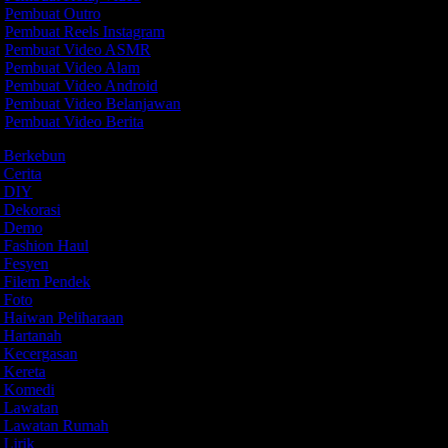
Pembuat Outro
Pembuat Reels Instagram
Pembuat Video ASMR
Pembuat Video Alam
Pembuat Video Android
Pembuat Video Belanjawan
Pembuat Video Berita
o Berkebun
 Cerita
o DIY
o Dekorasi
eo Demo
o Fashion Haul
o Fesyen
o Filem Pendek
o Foto
o Haiwan Peliharaan
o Hartanah
o Kecergasan
o Kereta
o Komedi
o Lawatan
o Lawatan Rumah
 Lirik