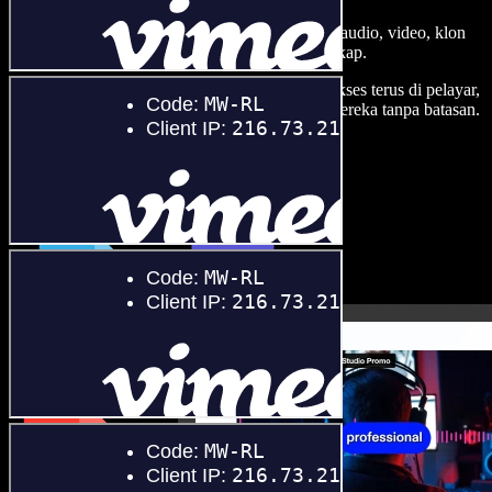
Bina suara latar, tambah imej stok tanpa royalti, audio, video, klon
suara anda, untuk projek audio video yang lengkap.
Tanpa keluk pembelajaran dan semua boleh diakses terus di pelayar,
pencipta boleh realisasikan segala idea kreatif mereka tanpa batasan.
Lancarkan Studio