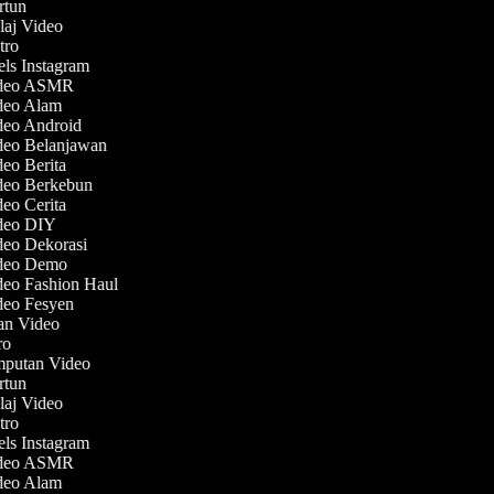
artun
laj Video
utro
els Instagram
Video ASMR
ideo Alam
ideo Android
ideo Belanjawan
deo Berita
ideo Berkebun
deo Cerita
ideo DIY
ideo Dekorasi
ideo Demo
deo Fashion Haul
ideo Fesyen
lan Video
tro
emputan Video
artun
laj Video
utro
els Instagram
Video ASMR
ideo Alam