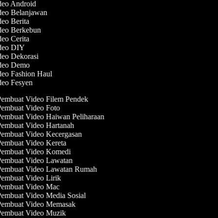
ideo Android
ideo Belanjawan
deo Berita
ideo Berkebun
deo Cerita
ideo DIY
ideo Dekorasi
ideo Demo
deo Fashion Haul
ideo Fesyen
embuat Video Filem Pendek
embuat Video Foto
embuat Video Haiwan Peliharaan
embuat Video Hartanah
embuat Video Kecergasan
embuat Video Kereta
embuat Video Komedi
embuat Video Lawatan
embuat Video Lawatan Rumah
embuat Video Lirik
embuat Video Mac
embuat Video Media Sosial
embuat Video Memasak
embuat Video Muzik