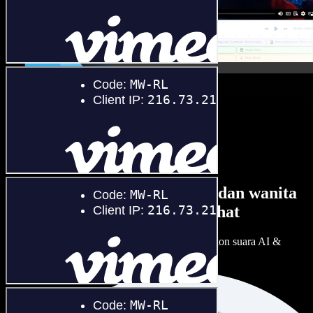
Banyak pilihan suara lelaki dan wanita
dengan pelbagai loghat
Setiap projek boleh jadi unik. Pilih ratusan pelakon suara AI &
loghat, laraskan ikut cita rasa anda.