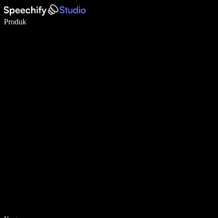
Tulis 5× lebih pantas dengan menaip menggunakan suara
Produk
Ketahui Lebih Lanjut