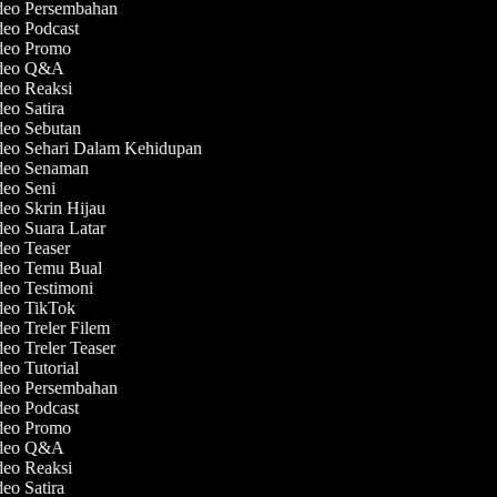
ideo Persembahan
deo Podcast
ideo Promo
Video Q&A
ideo Reaksi
deo Satira
ideo Sebutan
ideo Sehari Dalam Kehidupan
ideo Senaman
deo Seni
deo Skrin Hijau
deo Suara Latar
deo Teaser
ideo Temu Bual
deo Testimoni
ideo TikTok
deo Treler Filem
deo Treler Teaser
deo Tutorial
ideo Persembahan
deo Podcast
ideo Promo
Video Q&A
ideo Reaksi
deo Satira