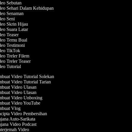
ideo Sebutan
ideo Sehari Dalam Kehidupan
ideo Senaman
deo Seni
deo Skrin Hijau
deo Suara Latar
deo Teaser
ideo Temu Bual
deo Testimoni
ideo TikTok
deo Treler Filem
deo Treler Teaser
deo Tutorial
buat Video Tutorial Solekan
uat Video Tutorial Tarian
buat Video Ulasan
buat Video Ulasan
buat Video Unboxing
buat Video YouTube
buat Vlog
cipta Video Pembersihan
ana Auto-Sarikata
jana Video Podcast
terjemah Video