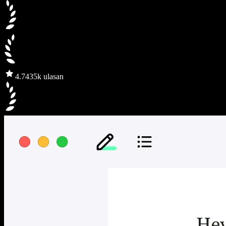
4.7
435k ulasan