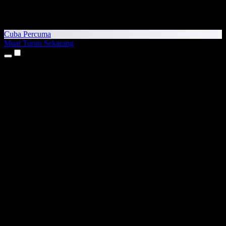
Cuba Percuma
Muat Turun Sekarang
Produk
Teks kepada Pertuturan
Aplikasi iPhone & iPad
Aplikasi Android
Sambungan Chrome
Sambungan Edge
Aplikasi Web
Aplikasi Mac
Aplikasi Windows