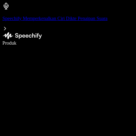
Speechify Memperkenalkan Ciri Dikte Penaipan Suara
Tulis 5× lebih pantas dengan menaip menggunakan suara
Produk
Ketahui Lebih Lanjut