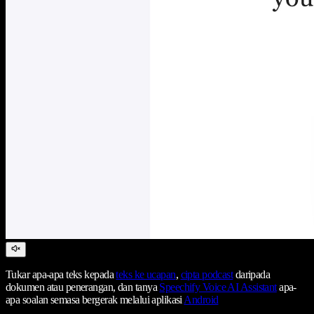
Tukar apa-apa teks kepada
teks ke ucapan
,
cipta podcast
daripada
dokumen atau penerangan, dan tanya
Speechify Voice AI Assistant
apa-
apa soalan semasa bergerak melalui aplikasi
Android