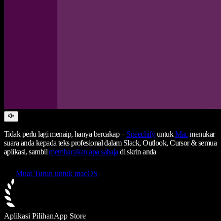
Tidak perlu lagi menaip, hanya bercakap –
Speechify
untuk
Mac
menukar
suara anda kepada teks profesional dalam Slack, Outlook, Cursor & semua
aplikasi, sambil
membacakan apa sahaja
di skrin anda
Muat Turun untuk macOS
Aplikasi Pilihan
App Store