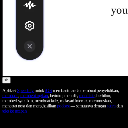
Aplikasi
Speechify
untuk
iOS
membantu anda membuat penyelidikan,
membaca
,
membentangkan
, bertutur, menulis,
mendikte
, berhibur,
memberi syarahan, membuat kuiz, melayari internet, merumuskan,
mencatat nota dan menghasilkan
podcast
— semuanya dengan
suara
dan
teks ke ucapan