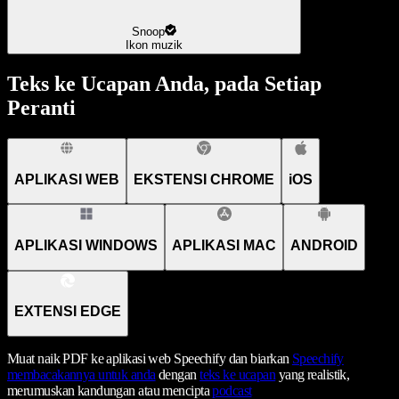
Snoop
Ikon muzik
Teks ke Ucapan Anda, pada Setiap
Peranti
APLIKASI WEB
EKSTENSI CHROME
iOS
APLIKASI WINDOWS
APLIKASI MAC
ANDROID
EXTENSI EDGE
Muat naik PDF ke aplikasi web Speechify dan biarkan
Speechify
membacakannya untuk anda
dengan
teks ke ucapan
yang realistik,
merumuskan kandungan atau mencipta
podcast