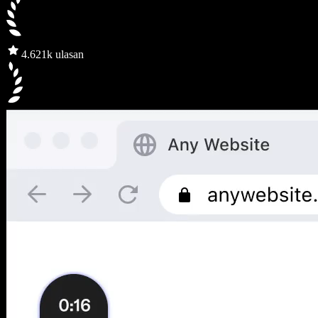
4.6
21k ulasan