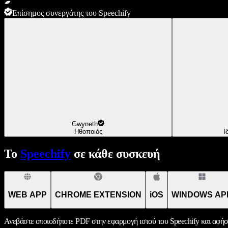
Επίσημος συνεργάτης του Speechify
Gwyneth
Ηθοποιός
Ι
Το
Speechify
σε κάθε συσκευή
WEB APP
CHROME EXTENSION
iOS
WINDOWS AP
Ανεβάστε οποιοδήποτε PDF στην εφαρμογή ιστού του Speechify και αφήσ