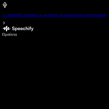
Το Speechify λανσάρει τη φωνητική πληκτρολόγηση (υπαγόρευση)
Γράψτε 5× πιο γρήγορα με φωνητική πληκτρολόγηση
Προϊόντα
Μάθετε περισσότερα