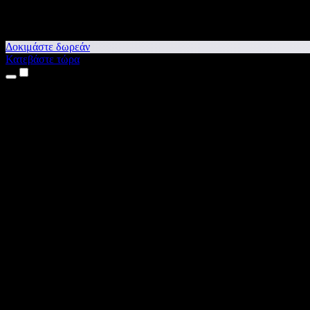
Δοκιμάστε δωρεάν
Κατεβάστε τώρα
Προϊόντα
Κείμενο σε Ομιλία
Εφαρμογές για iPhone & iPad
Εφαρμογή για Android
Επέκταση για Chrome
Επέκταση για Edge
Web εφαρμογή
Εφαρμογή για Mac
Εφαρμογή για Windows