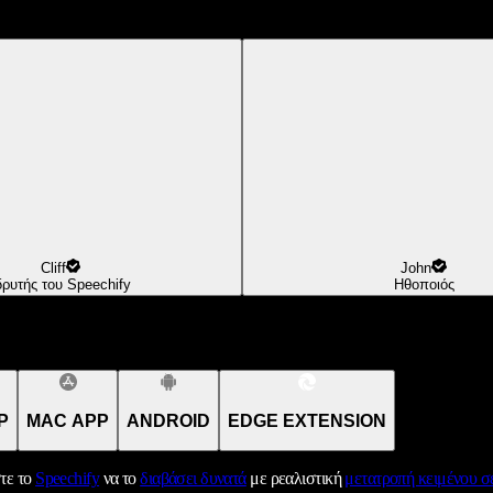
Cliff
John
δρυτής του Speechify
Ηθοποιός
P
MAC APP
ANDROID
EDGE EXTENSION
τε το
Speechify
να το
διαβάσει δυνατά
με ρεαλιστική
μετατροπή κειμένου σε