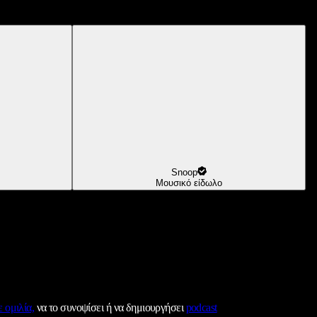
Snoop
Μουσικό είδωλο
 ομιλία,
να το συνοψίσει ή να δημιουργήσει
podcast