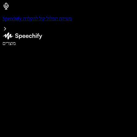
Speechify משיקה תמלול קול להקלדה
לכתוב פי 5 מהר יותר עם הכתבה קולית
מוצרים
למידע נוסף