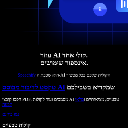
עוזר AI קולי אחד.
אינספור שימושים.
היא שכבת ה-AI הקולית שלכם בכל מכשיר
Speechify
שמקריא בשבילכם
טקסט לדיבור מבוסס AI
הפכו קובצי PDF, מסמכים ועוד לקולות AI טבעיים, מציאותיים ו
מלאי
הבעה
נסו בחינם
קולות טבעיים