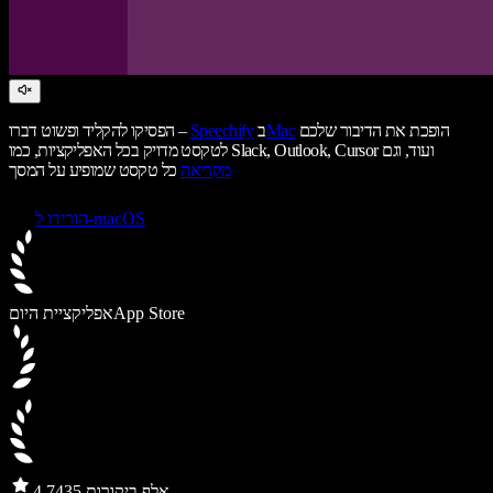
הופכת את הדיבור שלכם
Mac
ב
Speechify
הפסיקו להקליד ופשוט דברו –
לטקסט מדויק בכל האפליקציות, כמו Slack, Outlook, Cursor ועוד, וגם
מקריאה
כל טקסט שמופיע על המסך
הורידו ל-macOS
App Store
אפליקציית היום
435 אלף ביקורות
4.7