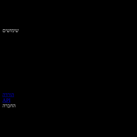
שימושים
הורדה
API
החברה