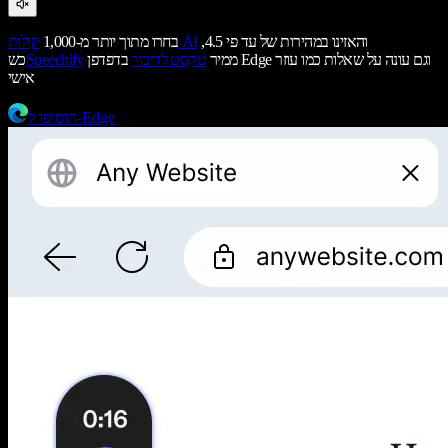
והאזינו במהירות של עד פי 4.5,
קולות AI
בחרו מתוך יותר מ-1,000
ממיר
טקסט לדיבור
בדפדפן Edge וגם עונה על שאלות כמו עוזר
Speechify
כש
אישי
הוסיפו ל-Edge