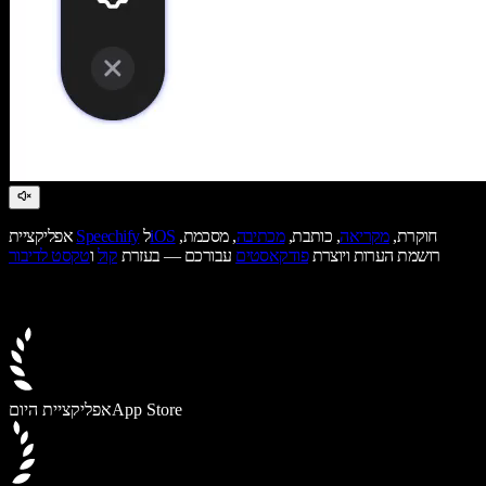
חוקרת,
מקריאה
, כותבת,
מכתיבה
, מסכמת,
iOS
ל
Speechify
אפליקציית
רושמת הערות ויוצרת
פודקאסטים
עבורכם — בעזרת
קול
ו
טקסט לדיבור
App Store
אפליקציית היום