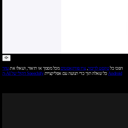
הפכו כל
טקסט לדיבור
,
צרו פודקאסטים
מכל מסמך או תיאור, ושאלו את
עוזר
Android
כל שאלה תוך כדי תנועה עם אפליקציית
ה-AI הקולי של Speechify