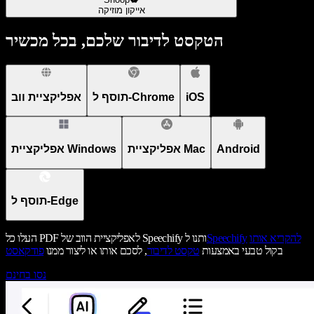
אייקון מוזיקה
הטקסט לדיבור שלכם, בכל מכשיר
iOS
תוסף ל-Chrome
אפליקציית ווב
Android
אפליקציית Mac
אפליקציית Windows
תוסף ל-Edge
להקריא אותו
Speechify
העלו כל PDF לאפליקציית הווב של Speechify ותנו ל
בקול טבעי באמצעות
טקסט לדיבור
, לסכם אותו או ליצור ממנו
פודקאסט
נסו בחינם