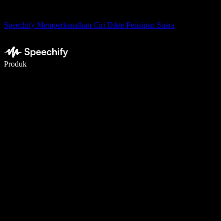
Speechify Memperkenalkan Ciri Dikte Penaipan Suara
Tulis 5× lebih pantas dengan menaip menggunakan suara
Produk
Ketahui Lebih Lanjut