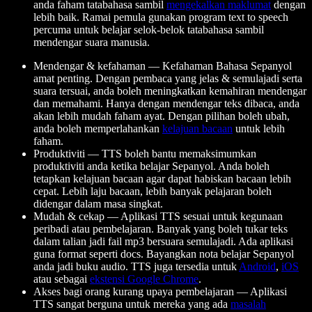
anda faham tatabahasa sambil
mengekalkan maklumat
dengan
lebih baik. Ramai pemula gunakan program text to speech
percuma untuk belajar selok-belok tatabahasa sambil
mendengar suara manusia.
Mendengar & kefahaman
— Kefahaman Bahasa Sepanyol
amat penting. Dengan pembaca yang jelas & semulajadi serta
suara tersuai, anda boleh meningkatkan kemahiran mendengar
dan memahami. Hanya dengan mendengar teks dibaca, anda
akan lebih mudah faham ayat. Dengan pilihan boleh ubah,
anda boleh memperlahankan
kelajuan bacaan
untuk lebih
faham.
Produktiviti
— TTS boleh bantu memaksimumkan
produktiviti anda ketika belajar Sepanyol. Anda boleh
tetapkan kelajuan bacaan agar dapat habiskan bacaan lebih
cepat. Lebih laju bacaan, lebih banyak pelajaran boleh
didengar dalam masa singkat.
Mudah & cekap
— Aplikasi TTS sesuai untuk kegunaan
peribadi atau pembelajaran. Banyak yang boleh tukar teks
dalam talian jadi fail mp3 bersuara semulajadi. Ada aplikasi
guna format seperti docs. Bayangkan nota belajar Sepanyol
anda jadi buku audio. TTS juga tersedia untuk
Android
,
iOS
atau sebagai
ekstensi Google Chrome
.
Akses bagi orang kurang upaya pembelajaran
— Aplikasi
TTS sangat berguna untuk mereka yang ada
masalah