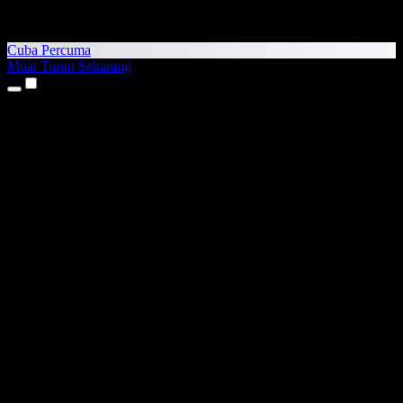
Cuba Percuma
Muat Turun Sekarang
Produk
Teks kepada Pertuturan
Aplikasi iPhone & iPad
Aplikasi Android
Sambungan Chrome
Sambungan Edge
Aplikasi Web
Aplikasi Mac
Aplikasi Windows