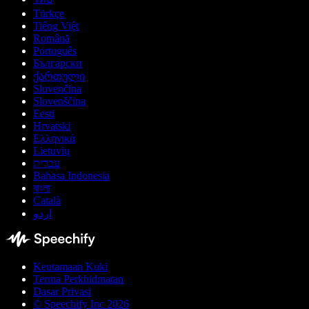
Türkçe
Tiếng Việt
Română
Português
Български
ქართული
Slovenčina
Slovenščina
Eesti
Hrvatski
Ελληνικά
Lietuvių
עברית
Bahasa Indonesia
বাংলা
Català
اردو
Keutamaan Kuki
Terma Perkhidmatan
Dasar Privasi
© Speechify Inc 2026