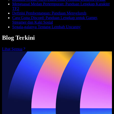
Menguasai Medan Pertempuran: Panduan Lengkap Karakter
TF2
Definisi Pembentangan: Panduan Menyeluruh
Cara Guna Discord: Panduan Lengkap untuk Gamer,
Streamer dan Kaki Sosial
Segala-galanya Tentang Lembah Uncanny
Blog Terkini
Lihat Semua