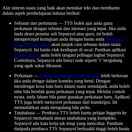
Alat sintesis suara yang baik akan menukar teks dan membantu
dalam aspek pembelajaran bahasa berikut:
Sebutan dan pertuturan
— TTS boleh ajar anda guna
perkataan dengan sebutan dan intonasi yang tepat. Jika anda
tiada akses penutur asli Sepanyol atau guru, ini boleh
mempercepat kemajuan anda dengan bantu anda
membaca
kuat
.
Penjana suara
akan tunjuk cara sebutan dalam suara
Sepanyol. Ini bantu elak kesilapan di awal. Pastikan aplikasi
text to speech
anda boleh tangani pelbagai loghat Sepanyol.
Contohnya, Sepanyol ada bunyi unik seperti ‘r’ bergulung
yang agak sukar dikuasai.
Perkataan
—
Belajar perkataan Sepanyol baru
lebih berkesan
jika anda dengar dalam konteks yang betul. Dengan
mendengar kosa kata baru dalam suara semulajadi, anda boleh
tahu bila hendak guna perkataan yang tepat. Melalui contoh
nyata, anda faham bila patut gunakan perkataan baru. Aplikasi
TTS juga boleh menyorot perkataan dari transkripsi. Ini
memudahkan anda mengulang bila perlu.
Tatabahasa
— Pembaca TTS boleh bantu pelajar Inggeris ke
Sepanyol memahami aturan tatabahasa yang kompleks.
Sepanyol ada kata kerja tak tetap yang mencabar. Panduan
daripada pembaca TTS Sepanyol berkualiti tinggi boleh bantu