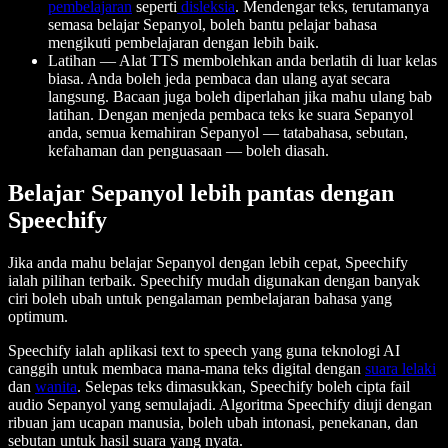
pembelajaran
seperti
disleksia
. Mendengar teks, terutamanya
semasa belajar Sepanyol, boleh bantu pelajar bahasa
mengikuti pembelajaran dengan lebih baik.
Latihan
— Alat TTS membolehkan anda berlatih di luar kelas
biasa. Anda boleh jeda pembaca dan ulang ayat secara
langsung. Bacaan juga boleh diperlahan jika mahu ulang bab
latihan. Dengan menjeda pembaca teks ke suara Sepanyol
anda, semua kemahiran Sepanyol — tatabahasa, sebutan,
kefahaman dan penguasaan — boleh diasah.
Belajar Sepanyol lebih pantas dengan
Speechify
Jika anda mahu belajar Sepanyol dengan lebih cepat, Speechify
ialah pilihan terbaik. Speechify mudah digunakan dengan banyak
ciri boleh ubah untuk pengalaman pembelajaran bahasa yang
optimum.
Speechify ialah aplikasi text to speech yang guna teknologi AI
canggih untuk membaca mana-mana teks digital dengan
suara lelaki
dan
wanita
. Selepas teks dimasukkan, Speechify boleh cipta fail
audio Sepanyol yang semulajadi. Algoritma Speechify diuji dengan
ribuan jam ucapan manusia, boleh ubah intonasi, penekanan, dan
sebutan untuk hasil suara yang nyata.