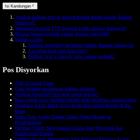
Isi Kandungan
Apakah aplikasi text to speech terbaik untuk belajar Bahasa
Sepanyol?
Mengapa perisian TTS berguna ketika belajar Sepanyol?
Belajar Sepanyol lebih pantas dengan Speechify
Soalan Lazim
Adakah Speechify berfungsi dalam Bahasa Sepanyol?
Apa lebih baik dari Speechify?
Aplikasi text to speech yang paling realistik?
Pos Disyorkan
Alat AI untuk Guru
Cara berlatih mendengar bahasa Inggeris
Adakah Speechify percuma untuk pelajar?
Baca untuk saya: Jadikan peranti anda membaca dengan kuat
Pembaca Audio Buku Teks: Perlu Ada untuk Pelajar & Ibu
Bapa
Buku Teks Audio Dalam Talian: Pintu Masuk ke
Pembelajaran
Definisi Video: Menyingkap Dunia Imej Bergerak dan
Kandungan Digital
Definisi Avatar: Menyelami Sifat Pelbagai Dimensi Avatar