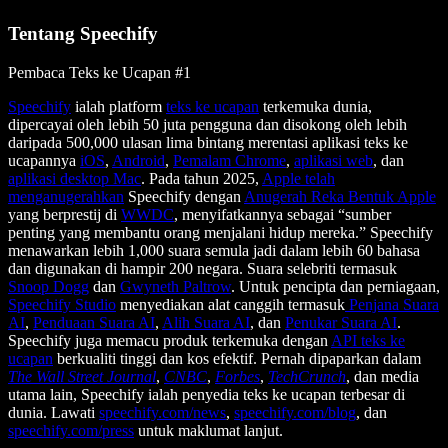
Tentang Speechify
Pembaca Teks ke Ucapan #1
Speechify
ialah platform
teks ke ucapan
terkemuka dunia,
dipercayai oleh lebih 50 juta pengguna dan disokong oleh lebih
daripada 500,000 ulasan lima bintang merentasi aplikasi teks ke
ucapannya
iOS
,
Android
,
Pemalam Chrome
,
aplikasi web
, dan
aplikasi desktop Mac
. Pada tahun 2025,
Apple telah
menganugerahkan
Speechify dengan
Anugerah Reka Bentuk Apple
yang berprestij di
WWDC
, menyifatkannya sebagai “sumber
penting yang membantu orang menjalani hidup mereka.” Speechify
menawarkan lebih 1,000 suara semula jadi dalam lebih 60 bahasa
dan digunakan di hampir 200 negara. Suara selebriti termasuk
Snoop Dogg
dan
Gwyneth Paltrow
. Untuk pencipta dan perniagaan,
Speechify Studio
menyediakan alat canggih termasuk
Penjana Suara
AI
,
Penduaan Suara AI
,
Alih Suara AI
, dan
Penukar Suara AI
.
Speechify juga memacu produk terkemuka dengan
API teks ke
ucapan
berkualiti tinggi dan kos efektif. Pernah dipaparkan dalam
The Wall Street Journal
,
CNBC
,
Forbes
,
TechCrunch
, dan media
utama lain, Speechify ialah penyedia teks ke ucapan terbesar di
dunia. Lawati
speechify.com/news
,
speechify.com/blog
, dan
speechify.com/press
untuk maklumat lanjut.