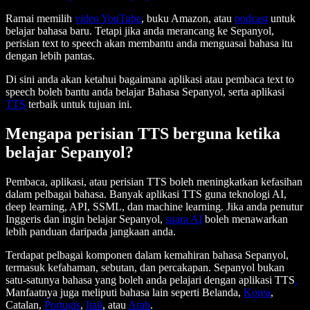
Ramai memilih
video YouTube
, buku Amazon, atau
podcast
untuk
belajar bahasa baru. Tetapi jika anda merancang ke Sepanyol,
perisian text to speech akan membantu anda menguasai bahasa itu
dengan lebih pantas.
Di sini anda akan ketahui bagaimana aplikasi atau pembaca text to
speech boleh bantu anda belajar Bahasa Sepanyol, serta aplikasi
TTS
terbaik untuk tujuan ini.
Mengapa perisian TTS berguna ketika
belajar Sepanyol?
Pembaca, aplikasi, atau perisian TTS boleh meningkatkan kefasihan
dalam pelbagai bahasa. Banyak aplikasi TTS guna teknologi AI,
deep learning, API, SSML, dan machine learning. Jika anda penutur
Inggeris dan ingin belajar Sepanyol,
suara AI
boleh menawarkan
lebih panduan daripada jangkaan anda.
Terdapat pelbagai komponen dalam kemahiran bahasa Sepanyol,
termasuk kefahaman, sebutan, dan percakapan. Sepanyol bukan
satu-satunya bahasa yang boleh anda pelajari dengan aplikasi TTS
.
Manfaatnya juga meliputi bahasa lain seperti Belanda,
Korea
,
Catalan,
Portugis
,
Itali
, atau
Arab
.