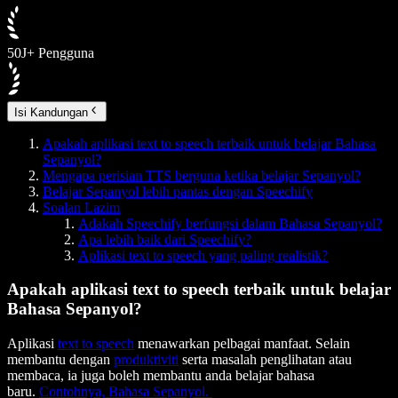
50J+ Pengguna
Isi Kandungan
Apakah aplikasi text to speech terbaik untuk belajar Bahasa
Sepanyol?
Mengapa perisian TTS berguna ketika belajar Sepanyol?
Belajar Sepanyol lebih pantas dengan Speechify
Soalan Lazim
Adakah Speechify berfungsi dalam Bahasa Sepanyol?
Apa lebih baik dari Speechify?
Aplikasi text to speech yang paling realistik?
Apakah aplikasi text to speech terbaik untuk belajar
Bahasa Sepanyol?
Aplikasi
text to speech
menawarkan pelbagai manfaat. Selain
membantu dengan
produktiviti
serta masalah penglihatan atau
membaca, ia juga boleh membantu anda belajar bahasa
baru.
Contohnya, Bahasa Sepanyol.