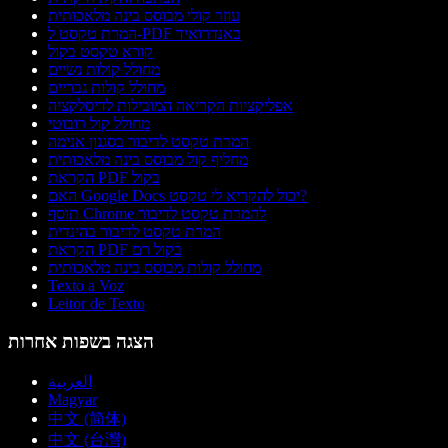
עוזר קולי מבוסס בינה מלאכותית
המרת טקסט ל-PDF באנדרואיד
קורא טקסט בקול
מחולל קולות נשיים
מחולל קולות גבריים
אפליקציות הקריאה המובילות לדיסלקציה
מחולל קול רובוטי
המרת טקסט לדיבור בסגנון אנימה
מחליף קול מבוסס בינה מלאכותית
הקראת PDF בקול
האם Google Docs יכול להקריא לי טקסט?
תוסף Chrome להמרת טקסט לדיבור
המרת טקסט לדיבור בהינדית
הקראת PDF בקול רם
מחולל קולות מבוסס בינה מלאכותית
Texto a Voz
Leitor de Texto
הצגה בשפות אחרות
العربية
Magyar
中文 (简体)
中文 (台灣)