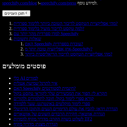
למידע נוסף.
speechify.com/press
ו-
speechify.com/blog
תוכן העניינים
מהי אפליקציית הטקסט לדיבור הטובה ביותר ללימוד ספרדית?
למה טקסט לדיבור מועיל בלימוד ספרדית?
למדו ספרדית מהר יותר עם Speechify
שאלות ותשובות
האם Speechify עובדת בספרדית?
איזו אפליקציה טובה יותר מ-Speechify?
מהי אפליקציית הטקסט לדיבור הריאליסטית ביותר?
פוסטים מומלצים
כלי AI למורים
איך לתרגל שמיעת אנגלית
האם Speechify חינמית לסטודנטים?
תקרא לי: הפוך את המכשירים שלך לקוראי טקסט בקול
קורא ספרי לימוד בקול: חובה לתלמידים ולהורים
ספרי לימוד מוקלטים באינטרנט: שער ללמידה
הגדרת וידאו: להבין את עולם הדימויים הנעים והתוכן הדיגיטלי
הגדרת אווטאר: חקירת הרבדים השונים של אווטארים
לשלוט בשדה הקרב: מדריך מקיף לדמויות TF2
הגדרת מצגת: מדריך מקיף