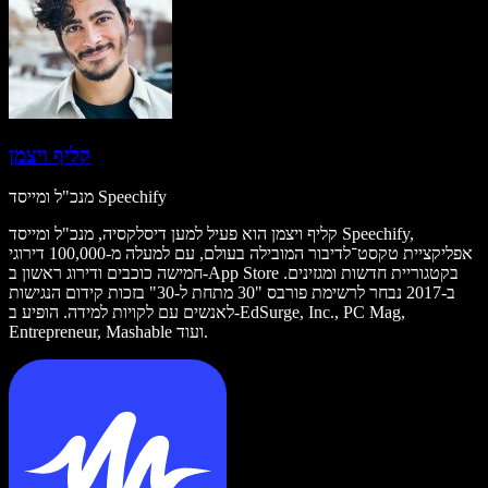
קליף ויצמן
מנכ"ל ומייסד Speechify
קליף ויצמן הוא פעיל למען דיסלקסיה, מנכ"ל ומייסד Speechify,
אפליקציית טקסט־לדיבור המובילה בעולם, עם למעלה מ-100,000 דירוגי
חמישה כוכבים ודירוג ראשון ב-App Store בקטגוריית חדשות ומגזינים.
ב-2017 נבחר לרשימת פורבס "30 מתחת ל-30" בזכות קידום הנגישות
לאנשים עם לקויות למידה. הופיע ב-EdSurge, Inc., PC Mag,
Entrepreneur, Mashable ועוד.