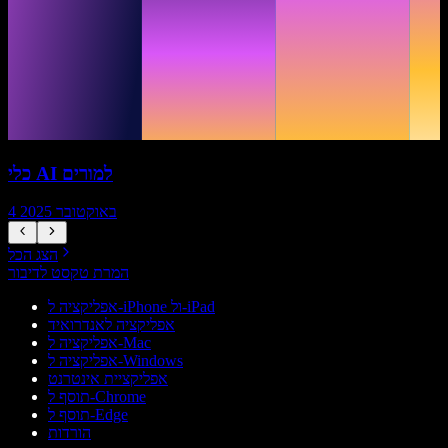
כלי AI למורים
4 באוקטובר 2025
הצג הכל
המרת טקסט לדיבור
אפליקציה ל-iPhone ול-iPad
אפליקציה לאנדרואיד
אפליקציה ל-Mac
אפליקציה ל-Windows
אפליקציית אינטרנט
תוסף ל-Chrome
תוסף ל-Edge
הורדות