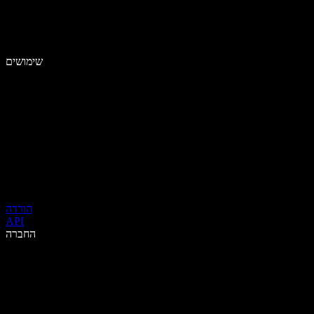
שימושים
הורדה
API
החברה