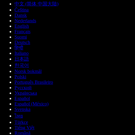
中文 (简体 中国大陆)
Čeština
Dansk
Nederlands
English
Français
Suomi
Deutsch
हिन्दी
Italiano
日本語
한국어
Norsk bokmål
Polski
Português Brasileiro
Русский
Українська
Español
Español (México)
Svenska
ไทย
Türkçe
Tiếng Việt
Română