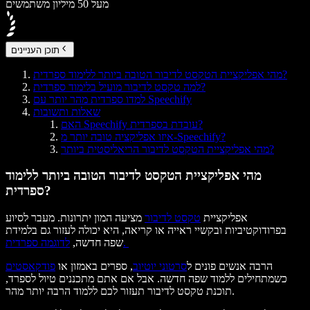
מעל 50 מיליון משתמשים
תוכן העניינים
מהי אפליקציית הטקסט לדיבור הטובה ביותר ללימוד ספרדית?
למה טקסט לדיבור מועיל בלימוד ספרדית?
למדו ספרדית מהר יותר עם Speechify
שאלות ותשובות
האם Speechify עובדת בספרדית?
איזו אפליקציה טובה יותר מ-Speechify?
מהי אפליקציית הטקסט לדיבור הריאליסטית ביותר?
מהי אפליקציית הטקסט לדיבור הטובה ביותר ללימוד
ספרדית?
אפליקציית
טקסט לדיבור
מציעה המון יתרונות. מעבר לסיוע
בפרודוקטיביות ובקשיי ראייה או קריאה, היא יכולה לעזור גם בלמידת
לדוגמה ספרדית.
שפה חדשה,
הרבה אנשים פונים ל
סרטוני יוטיוב
, ספרים באמזון או
פודקאסטים
כשמתחילים ללמוד שפה חדשה. אבל אם אתם מתכננים טיול לספרד,
תוכנת טקסט לדיבור תעזור לכם ללמוד הרבה יותר מהר.