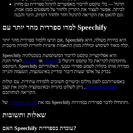
תרגול
— כלי טקסט לדיבור מאפשרים לתרגל ספרדית גם מחוץ
לכיתה. אפשר לעצור את הקריין ולחזור על משפטים בזמן אמת,
וגם להאט את הקריאה לתרגול חוזר ולחדד דקדוק, היגוי והבנה.
למדו ספרדית מהר יותר עם Speechify
אם תרצו ללמוד ספרדית מהר יותר, Speechify היא בחירה מעולה. היא
קלה מאוד לשימוש וכוללת מגוון התאמות אישיות לחוויית למידה מיטבית.
Speechify היא אפליקציית טקסט לדיבור המשתמשת בטכנולוגיה
מתקדמת לקריאת כל טקסט דיגיטלי ב
קול גברי
או
קול נשי
. לאחר הזנת
הטקסט, Speechify ממירה אותו בקלות לשמע ספרדי טבעי. האלגוריתם
נבדק על אלפי שעות דיבור ומדייק באינטונציה, הטעמה והגייה.
באפשרותכם לסמן מילים וביטויים חשובים ללמידה עתידית. עם קולות
טבעיים ואיכותיים
, ניתן לשלוט בהגייה ובאינטונציה ולכוון את קצב
הקריאה לנוחותכם.
של Speechify ותתחילו לדבר ספרדית במהירות.
נסו את
הגרסה החינמית
שאלות ותשובות
האם Speechify עובדת בספרדית?