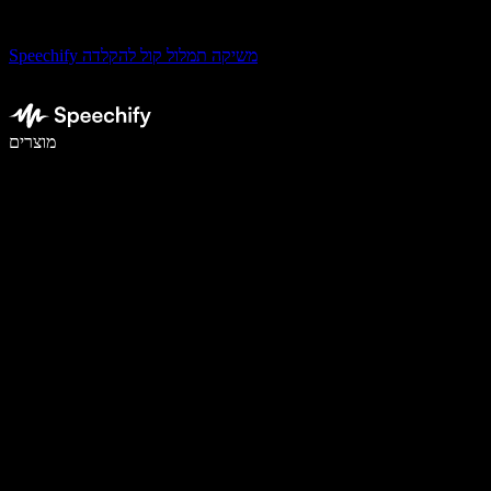
Speechify משיקה תמלול קול להקלדה
לכתוב פי 5 מהר יותר עם הכתבה קולית
מוצרים
למידע נוסף