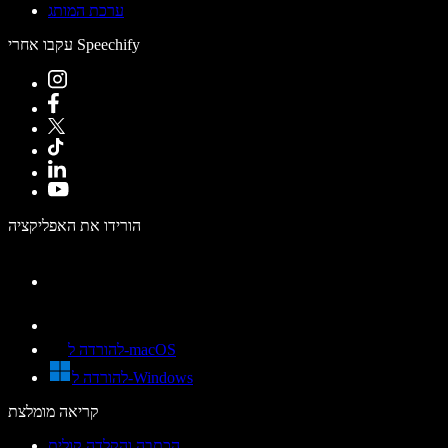
ערכת המותג
עקבו אחרי Speechify
הורידו את האפליקציה
להורדה ל-macOS
להורדה ל-Windows
קריאה מומלצת
הכתבה והקלדה קולית