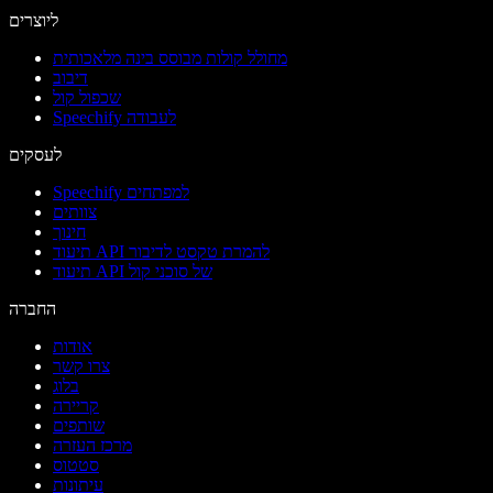
ליוצרים
מחולל קולות מבוסס בינה מלאכותית
דיבוב
שכפול קול
Speechify לעבודה
לעסקים
Speechify למפתחים
צוותים
חינוך
תיעוד API להמרת טקסט לדיבור
תיעוד API של סוכני קול
החברה
אודות
צרו קשר
בלוג
קריירה
שותפים
מרכז העזרה
סטטוס
עיתונות