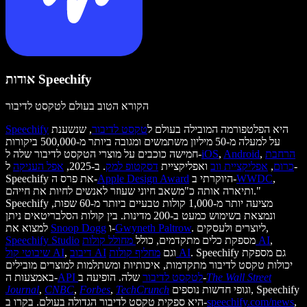
אודות Speechify
הקורא הטוב בעולם לטקסט לדיבור
היא הפלטפורמה המובילה בעולם ל
טקסט לדיבור
, שנשענת
Speechify
על למעלה מ-50 מיליון משתמשים ומגובה ביותר מ-500,000 ביקורות
הרחבת
,
Android
,
iOS
חמישה כוכבים על מוצרי הטקסט לדיבור שלה ל-
כרום
,
אפליקציית ווב
ואפליקציית
דסקטופ למק
. ב-2025,
אפל העניקה
ל-
,
WWDC
היוקרתי ב-
Apple Design Award
Speechify את פרס ה-
ותיארה אותה כ"משאב חיוני שעוזר לאנשים לחיות את חייהם."
Speechify מציעה יותר מ-1,000 קולות טבעיים ביותר מ-60 שפות,
ונמצאת בשימוש כמעט ב-200 מדינות. בין קולות הסלבריטאים ניתן
. ליוצרים ולעסקים,
Gwyneth Paltrow
ו-
Snoop Dogg
למצוא את
,
מחולל קולות AI
מספקת כלים מתקדמים, כולל
Speechify Studio
. Speechify גם מספקת
מחליף קולות AI
וגם
דיבוב AI
,
שיבוטי קול AI
יכולות טקסט לדיבור מתקדמות, איכותיות ומשתלמות למוצרים מובילים
The Wall Street
שלה. הופיעה ב-
API לטקסט לדיבור
באמצעות ה-
וגופי חדשות נוספים, Speechify
TechCrunch
,
Forbes
,
CNBC
,
Journal
,
speechify.com/news
היא ספקית טקסט לדיבור הגדולה בעולם. בקרו ב-