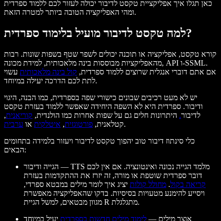
כאן תגלו איך אפליקציית טקסט לדיבור יכולה לעזור לכם ללמוד ספרדית
ומהי האפליקציה הטובה ביותר למטרה הזאת.
למה טקסט לדיבור מועיל בלימוד ספרדית?
קורא טקסט, אפליקציה או תוכנה יכולים לשפר שטף בשפות שונות. רבות
מהאפליקציות מבוססות בינה מלאכותית, למידת מכונה, API ו-SSML.
אם אתם דוברי אנגלית שרוצים ללמוד ספרדית,
קול בינה מלאכותית
עשוי
לתת לכם הדרכה יעילה במיוחד.
יש לא מעט רכיבים שבונים כישורי שפה בספרדית, כמו הבנה, היגוי
ודיבור. ספרדית היא לא השפה היחידה שאפשר ללמוד בעזרת טקסט
לדיבור
.
היתרונות חלים גם על שפות אחרות כמו הולנדית,
קוריאנית
,
.
קטלאנית,
פורטוגזית
,
איטלקית
או
ערבית
כלי סינתוז דיבור טוב יהפוך טקסט לדיבור ויעזור בלמידה בתחומים
הבאים:
— TTS מלמד הגייה נכונה ואינטונציה. אם אין לכם
הגייה ודיבור
דובר ספרדית שוטפת או מורה, זה יזרז את ההתקדמות בעזרת
קריאה בקול
.
מחולל קולות
יציג איך לומר מילים במבטא ספרדי,
ויסייע להימנע מטעויות בסיסיות. בדקו שהאפליקציה מאפשרת
מגוון מבטאים, למשל הגיית R מתגלגלת.
אוצר מילים
—
לימוד מילים חדשות בספרדית
יעיל במיוחד