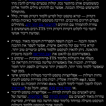
כששומעים אותן בהקשר נכון. קולות טבעיים עוזרים להבין מתי
להשתמש במילה הנכונה. אפשר גם להדגיש מילים ולחזור אליהן
מהתמלול.
דקדוק
— קורא טקסט יכול לסייע ללמוד דקדוק ספרדי, כולל
פעלים חריגים מורכבים. הדרכה מטקסט לדיבור באיכות גבוהה
עוזרת להתמודד עם החוקים ו
להישאר עם יותר ידע
. מתחילים
רבים משתמשים ב-TTS חינמי כדי לקלוט דקויות דקדוק דרך
שמיעת דיבור אנושי.
האזנה והבנה
— הבנת השפה הספרדית חשובה מאוד. בעזרת
קורא ברור עם קול מותאם אישית, אפשר לשפר את ההבנה
וההאזנה. ניתן להאזין לטקסט וללמוד מילים וביטויים טוב יותר.
להבנה מיטבית.
באפשרותכם גם להאט את
קצב הקריאה
פרודוקטיביות
— שימוש ב-TTS מעלה את היעילות בלימוד
ספרדית. תוכנות אלו מאפשרות שליטה במהירות הקריאה כך
שאפשר ללמוד מהר יותר, להספיק יותר שיעורים ולספוג יותר חומר
בזמן קצר.
נוחות ויעילות
— אפליקציות טקסט לדיבור מעולות לשימוש אישי
וללמידה אונליין. רבות מהן ממירות טקסט לקובץ mp3 טבעי,
ואחרות תומכות גם בקבצי docs. תוכלו להפוך חומרי לימוד לקבצי
.
או
תוסף כרום
iOS
,
שמע, והכל גם ל
אנדרואיד
נגיש לאנשים עם לקויות למידה
— אפליקציות טקסט לדיבור
עוזרות מאוד לאנשים עם
לקויות למידה
כמו
דיסלקסיה
. שמיעה של
הטקסט מועילה במיוחד בלימוד שפה חדשה כמו ספרדית, ומסייעת
לעקוב אחרי הטקסט וללמוד ביעילות.