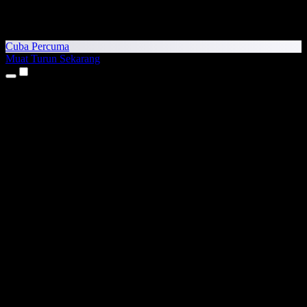
Cuba Percuma
Muat Turun Sekarang
Produk
Teks kepada Pertuturan
Aplikasi iPhone & iPad
Aplikasi Android
Sambungan Chrome
Sambungan Edge
Aplikasi Web
Aplikasi Mac
Aplikasi Windows