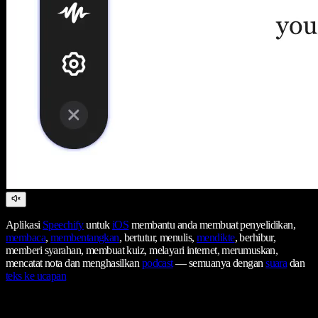
Aplikasi
Speechify
untuk
iOS
membantu anda membuat penyelidikan,
membaca
,
membentangkan
, bertutur, menulis,
mendikte
, berhibur,
memberi syarahan, membuat kuiz, melayari internet, merumuskan,
mencatat nota dan menghasilkan
podcast
— semuanya dengan
suara
dan
teks ke ucapan