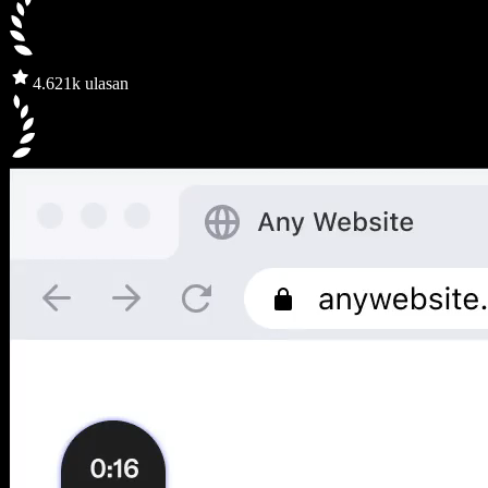
4.6
21k ulasan