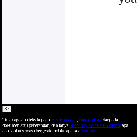
Tukar apa-apa teks kepada
teks ke ucapan
,
cipta podcast
daripada
dokumen atau penerangan, dan tanya
Speechify Voice AI Assistant
apa-
apa soalan semasa bergerak melalui aplikasi
Android