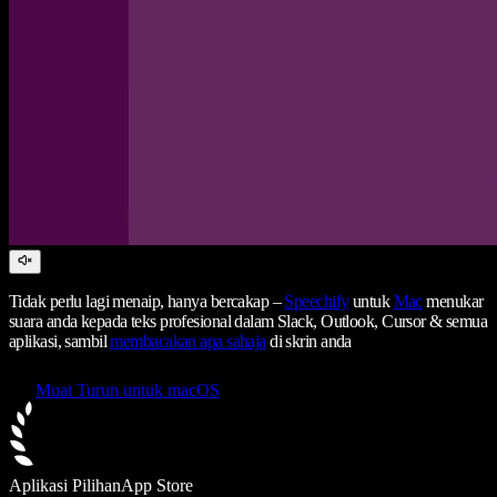
Tidak perlu lagi menaip, hanya bercakap –
Speechify
untuk
Mac
menukar
suara anda kepada teks profesional dalam Slack, Outlook, Cursor & semua
aplikasi, sambil
membacakan apa sahaja
di skrin anda
Muat Turun untuk macOS
Aplikasi Pilihan
App Store