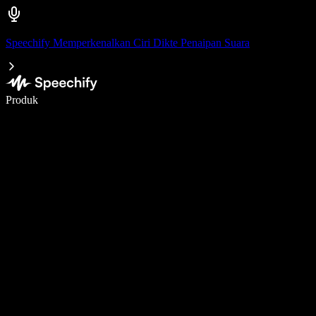
Speechify Memperkenalkan Ciri Dikte Penaipan Suara
Tulis 5× lebih pantas dengan menaip menggunakan suara
Produk
Ketahui Lebih Lanjut