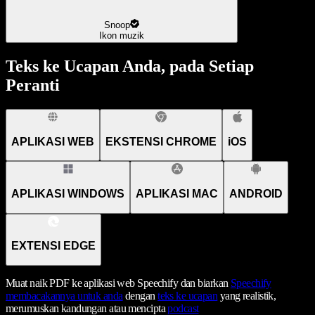
Snoop
Ikon muzik
Teks ke Ucapan Anda, pada Setiap
Peranti
APLIKASI WEB
EKSTENSI CHROME
iOS
APLIKASI WINDOWS
APLIKASI MAC
ANDROID
EXTENSI EDGE
Muat naik PDF ke aplikasi web Speechify dan biarkan
Speechify
membacakannya untuk anda
dengan
teks ke ucapan
yang realistik,
merumuskan kandungan atau mencipta
podcast