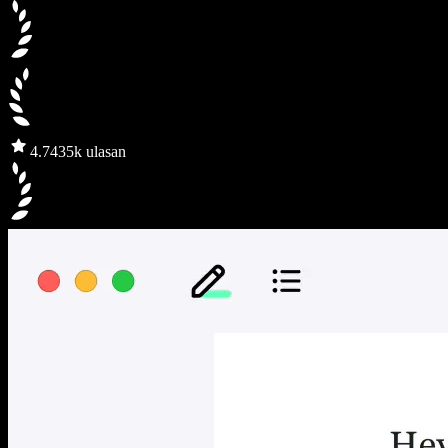
4.7
435k ulasan