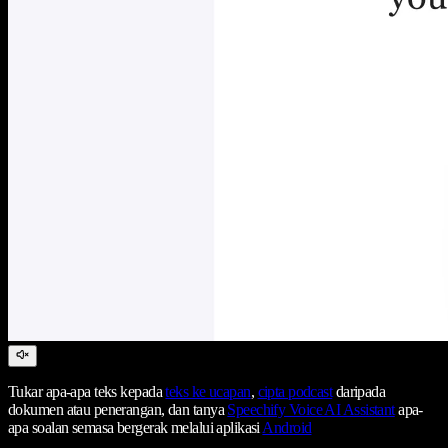
Tukar apa-apa teks kepada
teks ke ucapan
,
cipta podcast
daripada
dokumen atau penerangan, dan tanya
Speechify Voice AI Assistant
apa-
apa soalan semasa bergerak melalui aplikasi
Android