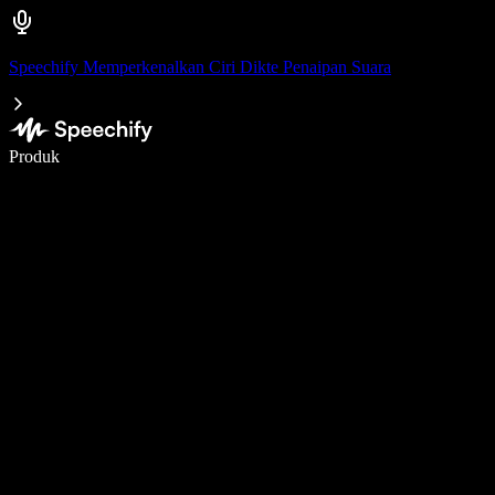
Speechify Memperkenalkan Ciri Dikte Penaipan Suara
Tulis 5× lebih pantas dengan menaip menggunakan suara
Produk
Ketahui Lebih Lanjut