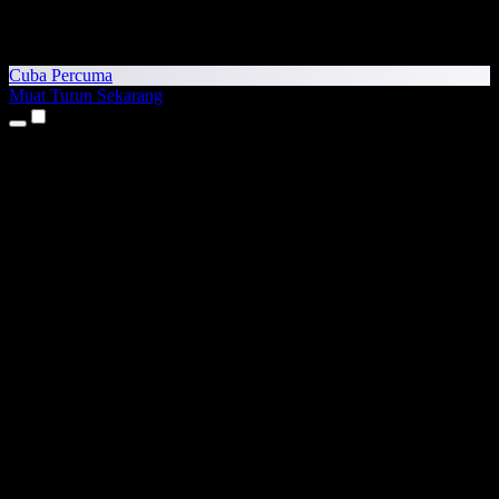
Cuba Percuma
Muat Turun Sekarang
Produk
Teks kepada Pertuturan
Aplikasi iPhone & iPad
Aplikasi Android
Sambungan Chrome
Sambungan Edge
Aplikasi Web
Aplikasi Mac
Aplikasi Windows