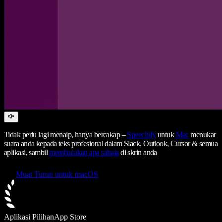
Tidak perlu lagi menaip, hanya bercakap –
Speechify
untuk
Mac
menukar
suara anda kepada teks profesional dalam Slack, Outlook, Cursor & semua
aplikasi, sambil
membacakan apa sahaja
di skrin anda
Muat Turun untuk macOS
Aplikasi Pilihan
App Store