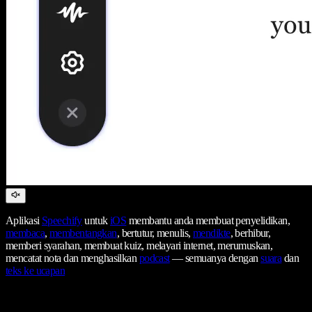
Aplikasi
Speechify
untuk
iOS
membantu anda membuat penyelidikan,
membaca
,
membentangkan
, bertutur, menulis,
mendikte
, berhibur,
memberi syarahan, membuat kuiz, melayari internet, merumuskan,
mencatat nota dan menghasilkan
podcast
— semuanya dengan
suara
dan
teks ke ucapan