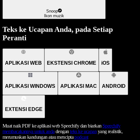
Snoop
Ikon muzik
Teks ke Ucapan Anda, pada Setiap
Peranti
APLIKASI WEB
EKSTENSI CHROME
iOS
APLIKASI WINDOWS
APLIKASI MAC
ANDROID
EXTENSI EDGE
Muat naik PDF ke aplikasi web Speechify dan biarkan
Speechify
membacakannya untuk anda
dengan
teks ke ucapan
yang realistik,
merumuskan kandungan atau mencipta
podcast