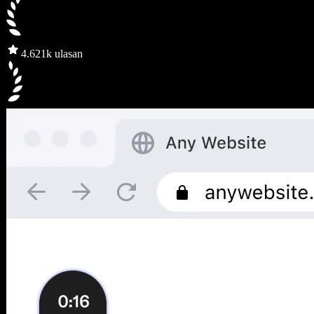
4.6
21k ulasan