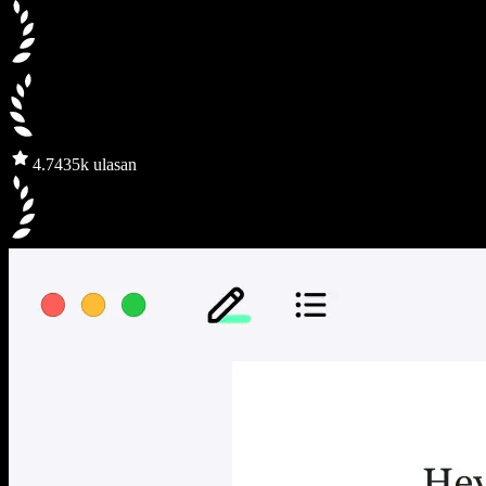
4.7
435k ulasan