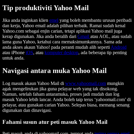
Tip produktiviti Yahoo Mail
Jika anda inginkan klien
emel
yang boleh membantu urusan peribadi
dan kerja, Yahoo email adalah pilihan terbaik. Ramai sudah kenal
Yahoo.com sebagai enjin carian, tetapi aplikasi Yahoo mail juga
kerap digunakan. Jika anda beralih dari
Gmail
atau AOL, atau sudah
lama guna Yahoo, ketahui cara memaksimumkannya. Sama ada
anda akses akaun Yahoo! pada peranti mudah alih seperti
Android
atau iPhone
iOS
, atau
komputer desktop
, ada beberapa tip penting
untuk anda.
Navigasi antara muka Yahoo Mail
Log masuk akaun Yahoo Mail di
www.yahoomail.com
mungkin
agak mengelirukan jika guna pelayar web yang tak disokong.
Namun, setelah faham antaramuka, proses jadi mudah dan log
masuk Yahoo lebih lancar. Anda boleh taip terus ‘yahoomail.com’ di
pelayar, atau gunakan carian Yahoo. Selepas biasa, memang senang
digunakan dan dinavigasi.
Fahami susun atur peti masuk Yahoo Mail
Peti masuk anda di yahoomail.com, tempat anda
terima semua emel
,