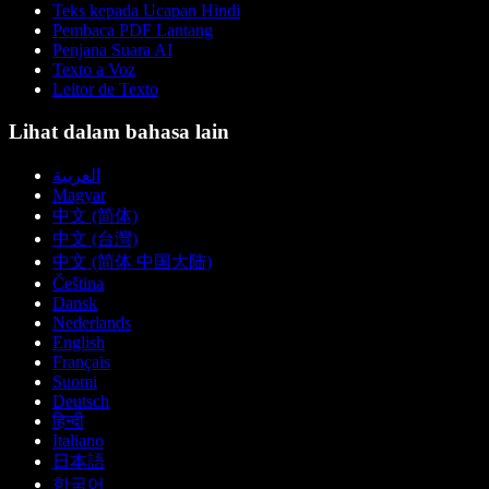
Teks kepada Ucapan Hindi
Pembaca PDF Lantang
Penjana Suara AI
Texto a Voz
Leitor de Texto
Lihat dalam bahasa lain
العربية
Magyar
中文 (简体)
中文 (台灣)
中文 (简体 中国大陆)
Čeština
Dansk
Nederlands
English
Français
Suomi
Deutsch
हिन्दी
Italiano
日本語
한국어