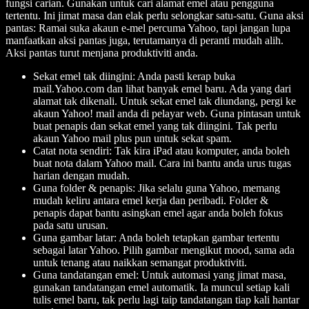
fungsi carian. Gunakan untuk cari alamat emel atau pengguna
tertentu. Ini jimat masa dan elak perlu selongkar satu-satu. Guna aksi
pantas: Ramai suka akaun e-mel percuma Yahoo, tapi jangan lupa
manfaatkan aksi pantas juga, terutamanya di peranti mudah alih.
Aksi pantas turut menjana produktiviti anda.
Sekat emel tak diingini: Anda pasti kerap buka
mail.Yahoo.com dan lihat banyak emel baru. Ada yang dari
alamat tak dikenali. Untuk sekat emel tak diundang, pergi ke
akaun Yahoo! mail anda di pelayar web. Guna pintasan untuk
buat penapis dan sekat emel yang tak diingini. Tak perlu
akaun Yahoo mail plus pun untuk sekat spam.
Catat nota sendiri: Tak kira iPad atau komputer, anda boleh
buat nota dalam Yahoo mail. Cara ini bantu anda urus tugas
harian dengan mudah.
Guna folder & penapis: Jika selalu guna Yahoo, memang
mudah keliru antara emel kerja dan peribadi. Folder &
penapis dapat bantu asingkan emel agar anda boleh fokus
pada satu urusan.
Guna gambar latar: Anda boleh tetapkan gambar tertentu
sebagai latar Yahoo. Pilih gambar mengikut mood, sama ada
untuk tenang atau naikkan semangat produktiviti.
Guna tandatangan emel: Untuk automasi yang jimat masa,
gunakan tandatangan emel automatik. Ia muncul setiap kali
tulis emel baru, tak perlu lagi taip tandatangan tiap kali hantar