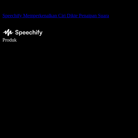
Speechify Memperkenalkan Ciri Dikte Penaipan Suara
Tulis 5× lebih pantas dengan menaip menggunakan suara
Produk
Ketahui Lebih Lanjut