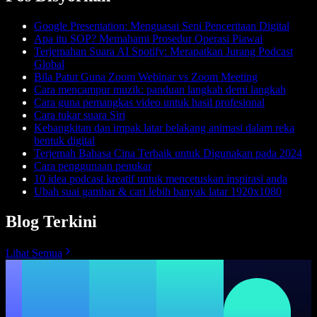
Google Presentation: Menguasai Seni Penceritaan Digital
Apa itu SOP? Memahami Prosedur Operasi Piawai
Terjemahan Suara AI Spotify: Merapatkan Jurang Podcast
Global
Bila Patut Guna Zoom Webinar vs Zoom Meeting
Cara mencampur muzik: panduan langkah demi langkah
Cara guna pemangkas video untuk hasil profesional
Cara tukar suara Siri
Kebangkitan dan impak latar belakang animasi dalam reka
bentuk digital
Terjemah Bahasa Cina Terbaik untuk Digunakan pada 2024
Cara penggunaan penukar
10 idea podcast kreatif untuk mencetuskan inspirasi anda
Ubah suai gambar & cari lebih banyak latar 1920x1080
Blog Terkini
Lihat Semua