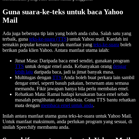
Guna suara-ke-teks untuk baca Yahoo
Mail
Ada juga beberapa tip lain yang boleh anda cuba. Salah satu yang
terbaik, guna
teks-ke-suara (TTS
) untuk Yahoo mail. Kaedah ini
semakin popular kerana banyak manfaat yang
teks-ke-suara
boleh
berikan pada klien Yahoo. Antara manfaat utama ialah:
Jimat Masa: Daripada baca emel sendiri, gunakan program
TTS
untuk dengar emel anda. Kebanyakan orang
dengar
lebih laju
daripada baca, jadi ia jimat banyak masa.
Multitugas dengan
TTS
: Anda boleh buat perkara lain sambil
dengar emel, seperti basuh pakaian, bersenam atau semasa
memandu. Fikir jawapan hanya bila perlu membalas emel.
Rehatkan Mata: Ramai hadapi kesukaran baca emel sebab
masalah penglihatan atau disleksia. Guna TTS bantu rehatkan
mata dengan
membaca emel untuk anda
.
Inilah antara manfaat utama guna teks-ke-suara untuk Yahoo Mail.
Untuk manfaat maksimum, anda perlukan program yang sesuai, di
sinilah Speechify membantu anda.