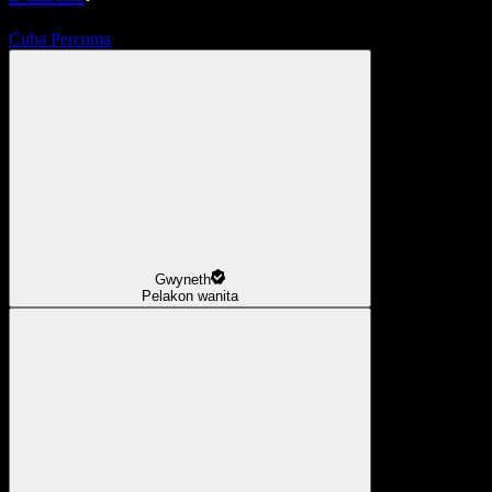
Cuba Percuma
Gwyneth
Pelakon wanita