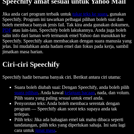
Speechify amat sesuai untuk Yahoo Mail
Jika anda cari program terbaik untuk
tukar teks ke suara
, gunakan
Speechify. Program ini tawarkan pelbagai pilihan boleh suai dan
boleh membaca banyak jenis fail. Tak kira anda gunakan dokumen,
PDF
atau lain-lain, Speechify boleh lakukannya. Anda juga boleh
salin info dari laman web termasuk emel Yahoo dan masukkan ke
Speechify. Speechify akan membacakan dengan suara manusia yang
jelas. Ini mudahkan anda hadam emel dan fokus pada kerja, sambil
jimatkan masa harian.
Ciri-ciri Speechify
Speechify hadir bersama banyak ciri. Berikut antara ciri utama:
Suara boleh diubah suai: Dengan Speechify, anda boleh pilih
suara pilihan
. Anda kawal
kelajuan bacaan
, nada, dan volum.
Pilih suara yang paling sesuai untuk emel anda.
Penyorotan teks: Anda boleh membaca serentak dengan
program — Speechify akan sorot teks supaya anda tak
terlepas.
Pilih teks: Jika ada bahagian emel tak mahu dibaca seperti
tandatangan, pilih teks yang diperlukan sahaja. Ini satu lagi
cara untuk
jimat masa
.