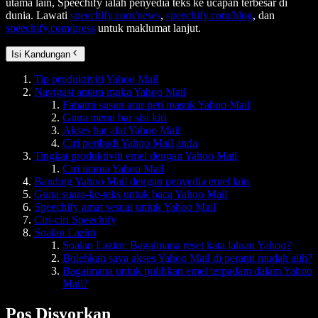
utama lain, Speechify ialah penyedia teks ke ucapan terbesar di
dunia. Lawati
speechify.com/news
,
speechify.com/blog
, dan
speechify.com/press
untuk maklumat lanjut.
Isi Kandungan
Tip produktiviti Yahoo Mail
Navigasi antara muka Yahoo Mail
Fahami susun atur peti masuk Yahoo Mail
Guna menu bar sisi kiri
Akses bar alat Yahoo Mail
Ciri peribadi Yahoo Mail anda
Tingkat produktiviti emel dengan Yahoo Mail
Ciri utama Yahoo Mail
Banding Yahoo Mail dengan penyedia emel lain
Guna suara-ke-teks untuk baca Yahoo Mail
Speechify amat sesuai untuk Yahoo Mail
Ciri-ciri Speechify
Soalan Lazim
Soalan Lazim: Bagaimana reset kata laluan Yahoo?
Bolehkah saya akses Yahoo Mail di peranti mudah alih?
Bagaimana untuk pulihkan emel terpadam dalam Yahoo
Mail?
Pos Disyorkan