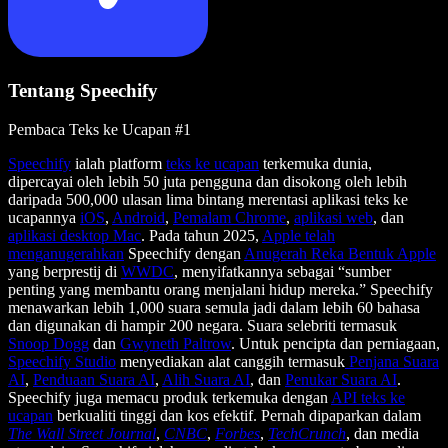
Tentang Speechify
Pembaca Teks ke Ucapan #1
Speechify
ialah platform
teks ke ucapan
terkemuka dunia,
dipercayai oleh lebih 50 juta pengguna dan disokong oleh lebih
daripada 500,000 ulasan lima bintang merentasi aplikasi teks ke
ucapannya
iOS
,
Android
,
Pemalam Chrome
,
aplikasi web
, dan
aplikasi desktop Mac
. Pada tahun 2025,
Apple telah
menganugerahkan
Speechify dengan
Anugerah Reka Bentuk Apple
yang berprestij di
WWDC
, menyifatkannya sebagai “sumber
penting yang membantu orang menjalani hidup mereka.” Speechify
menawarkan lebih 1,000 suara semula jadi dalam lebih 60 bahasa
dan digunakan di hampir 200 negara. Suara selebriti termasuk
Snoop Dogg
dan
Gwyneth Paltrow
. Untuk pencipta dan perniagaan,
Speechify Studio
menyediakan alat canggih termasuk
Penjana Suara
AI
,
Penduaan Suara AI
,
Alih Suara AI
, dan
Penukar Suara AI
.
Speechify juga memacu produk terkemuka dengan
API teks ke
ucapan
berkualiti tinggi dan kos efektif. Pernah dipaparkan dalam
The Wall Street Journal
,
CNBC
,
Forbes
,
TechCrunch
, dan media