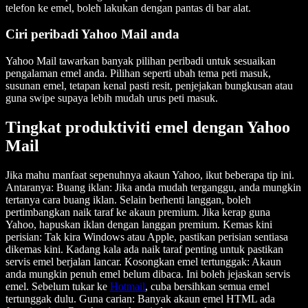
telefon ke emel, boleh lakukan dengan pantas di bar alat.
Ciri peribadi Yahoo Mail anda
Yahoo Mail tawarkan banyak pilihan peribadi untuk sesuaikan
pengalaman emel anda. Pilihan seperti ubah tema peti masuk,
susunan emel, tetapan kenal pasti resit, penjejakan bungkusan atau
guna swipe supaya lebih mudah urus peti masuk.
Tingkat produktiviti emel dengan Yahoo
Mail
Jika mahu manfaat sepenuhnya akaun Yahoo, ikut beberapa tip ini.
Antaranya: Buang iklan: Jika anda mudah terganggu, anda mungkin
tertanya cara buang iklan. Selain berhenti langgan, boleh
pertimbangkan naik taraf ke akaun premium. Jika kerap guna
Yahoo, hapuskan iklan dengan langgan premium. Kemas kini
perisian: Tak kira Windows atau Apple, pastikan perisian sentiasa
dikemas kini. Kadang kala ada naik taraf penting untuk pastikan
servis emel berjalan lancar. Kosongkan emel tertunggak: Akaun
anda mungkin penuh emel belum dibaca. Ini boleh jejaskan servis
emel. Sebelum tukar ke
Hotmail
, cuba bersihkan semua emel
tertunggak dulu. Guna carian: Banyak akaun emel HTML ada