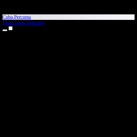
Cuba Percuma
Muat Turun Sekarang
Produk
Teks kepada Pertuturan
Aplikasi iPhone & iPad
Aplikasi Android
Sambungan Chrome
Sambungan Edge
Aplikasi Web
Aplikasi Mac
Aplikasi Windows