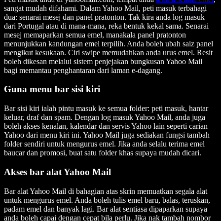
sangat mudah difahami. Dalam Yahoo Mail, peti masuk terbahagi
dua: senarai mesej dan panel pratonton. Tak kira anda log masuk
dari Portugal atau di mana-mana, reka bentuk kekal sama. Senarai
mesej memaparkan semua emel, manakala panel pratonton
menunjukkan kandungan emel terpilih. Anda boleh ubah saiz panel
mengikut kesukaan. Ciri swipe memudahkan anda urus emel. Resit
boleh dikesan melalui sistem penjejakan bungkusan Yahoo Mail
bagi memantau penghantaran dari laman e-dagang.
Guna menu bar sisi kiri
Bar sisi kiri ialah pintu masuk ke semua folder: peti masuk, hantar
keluar, draf dan spam. Dengan log masuk Yahoo Mail, anda juga
boleh akses kenalan, kalendar dan servis Yahoo lain seperti carian
Yahoo dari menu kiri ini. Yahoo Mail juga sediakan fungsi tambah
folder sendiri untuk mengurus emel. Jika anda selalu terima emel
baucar dan promosi, buat satu folder khas supaya mudah dicari.
Akses bar alat Yahoo Mail
Bar alat Yahoo Mail di bahagian atas skrin memuatkan segala alat
untuk mengurus emel. Anda boleh tulis emel baru, balas, teruskan,
padam emel dan banyak lagi. Bar alat sentiasa dipaparkan supaya
anda boleh capai dengan cepat bila perlu. Jika nak tambah nombor