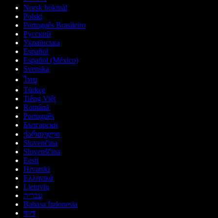
Norsk bokmål
Polski
Português Brasileiro
Русский
Українська
Español
Español (México)
Svenska
ไทย
Türkçe
Tiếng Việt
Română
Português
Български
ქართული
Slovenčina
Slovenščina
Eesti
Hrvatski
Ελληνικά
Lietuvių
עברית
Bahasa Indonesia
বাংলা