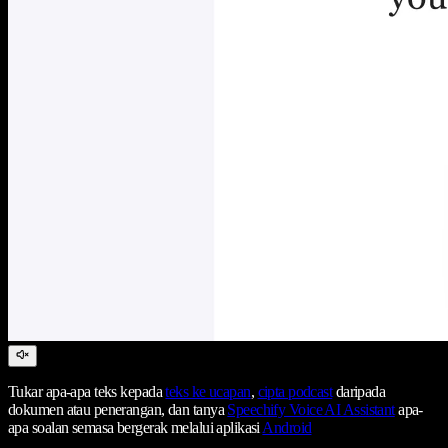
Tukar apa-apa teks kepada
teks ke ucapan
,
cipta podcast
daripada
dokumen atau penerangan, dan tanya
Speechify Voice AI Assistant
apa-
apa soalan semasa bergerak melalui aplikasi
Android