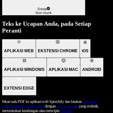
Snoop
Ikon muzik
Teks ke Ucapan Anda, pada Setiap
Peranti
APLIKASI WEB
EKSTENSI CHROME
iOS
APLIKASI WINDOWS
APLIKASI MAC
ANDROID
EXTENSI EDGE
Muat naik PDF ke aplikasi web Speechify dan biarkan
Speechify
membacakannya untuk anda
dengan
teks ke ucapan
yang realistik,
merumuskan kandungan atau mencipta
podcast