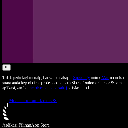
Tidak perlu lagi menaip, hanya bercakap –
Speechify
untuk
Mac
menukar
suara anda kepada teks profesional dalam Slack, Outlook, Cursor & semua
aplikasi, sambil
membacakan apa sahaja
di skrin anda
Muat Turun untuk macOS
Aplikasi Pilihan
App Store