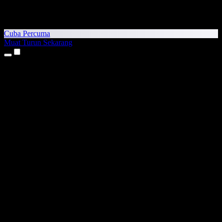
Cuba Percuma
Muat Turun Sekarang
Produk
Teks kepada Pertuturan
Aplikasi iPhone & iPad
Aplikasi Android
Sambungan Chrome
Sambungan Edge
Aplikasi Web
Aplikasi Mac
Aplikasi Windows