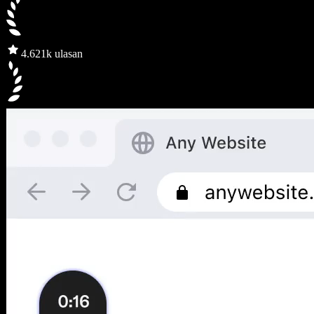
4.6
21k ulasan