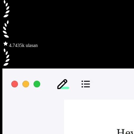
4.7
435k ulasan