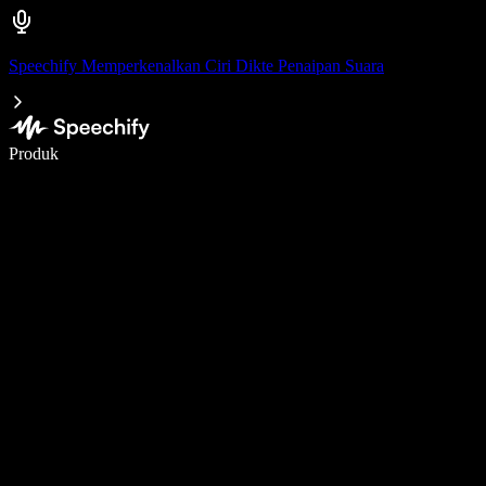
Speechify Memperkenalkan Ciri Dikte Penaipan Suara
Tulis 5× lebih pantas dengan menaip menggunakan suara
Produk
Ketahui Lebih Lanjut