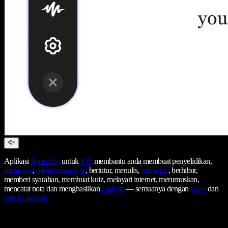
Aplikasi
Speechify
untuk
iOS
membantu anda membuat penyelidikan,
membaca
,
membentangkan
, bertutur, menulis,
mendikte
, berhibur,
memberi syarahan, membuat kuiz, melayari internet, merumuskan,
mencatat nota dan menghasilkan
podcast
— semuanya dengan
suara
dan
teks ke ucapan