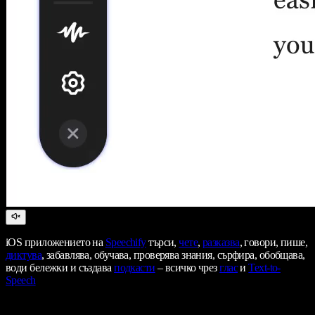
iOS приложението на
Speechify
търси,
чете
,
разказва
, говори, пише,
диктува
, забавлява, обучава, проверява знания, сърфира, обобщава,
води бележки и създава
подкасти
– всичко чрез
глас
и
Text-to-
Speech