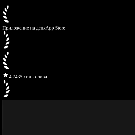
Приложение на деня
App Store
4.7
435 хил. отзива