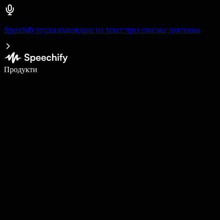
Speechify пуска въвеждане на текст чрез гласова диктовка
Пишете 5× по-бързо с гласово въвеждане
Продукти
Научете повече