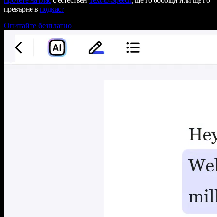
прочете на глас
с естествен
Text-to-Speech
, ще го обобщи или ще го
превърне в
подкаст
Опитайте безплатно