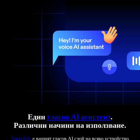
Един
гласов AI асистент
.
Различни начини на използване.
Speechify
е вашият гласов AI слой на всяко устройство