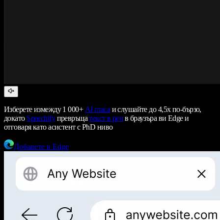
Изберете измежду 1 000+
AI гласа
и слушайте до 4,5x по-бързо,
докато
Speechify
превръща
текст в реч
в браузъра ви Edge и
отговаря като асистент с PhD ниво
Добавете в Edge