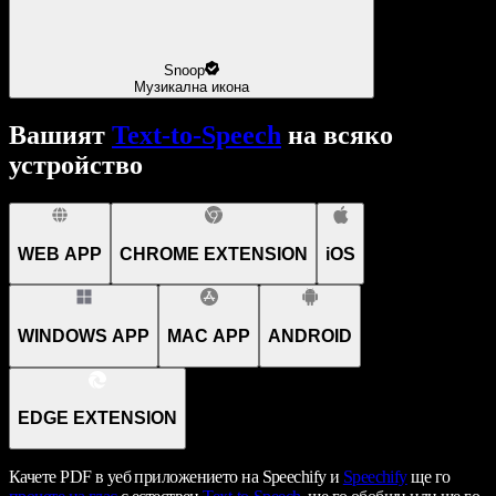
Snoop
Музикална икона
Вашият
Text-to-Speech
на всяко
устройство
WEB APP
CHROME EXTENSION
iOS
WINDOWS APP
MAC APP
ANDROID
EDGE EXTENSION
Качете PDF в уеб приложението на Speechify и
Speechify
ще го