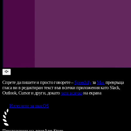
Спрете да пишете и просто говорете –
Speechify
за
Mac
превръща
гласа ви в редактиран текст във всички приложения като Slack,
Outlook, Cursor и други, докато
чете всичко
на екрана
Изтеглете за macOS
Приложение на деня
App Store