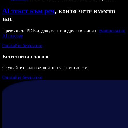
AI текст към реч
, който чете вместо
вас
Превърнете PDF-и, документи и други в живи и
емоционални
AI гласове
Опитайте безплатно
Естествени гласове
Слушайте с гласове, които звучат истински
Опитайте безплатно