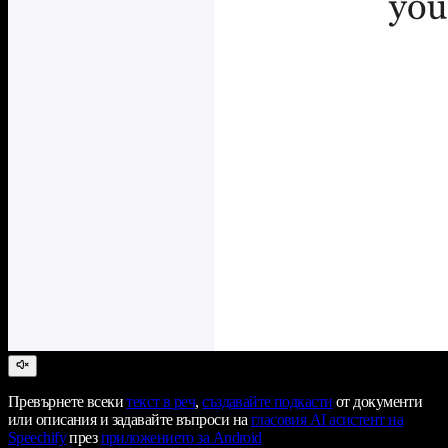
Превърнете всеки
текст в реч
,
създавайте подкасти
от документи
или описания и задавайте въпроси на
гласовия AI асистент на
Speechify
през
приложението за Android