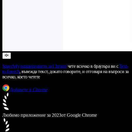
Speechify
разширението за Chrome
чете всичко в браузъра ви с
Text-
to-Speech
, въвежда текст, докато говорите, и отговаря на въпроси за
всичко, което четете
Добавете в Chrome
Любимо приложение за 2023
от Google Chrome