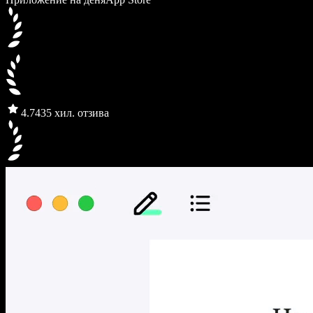
4.7
435 хил. отзива