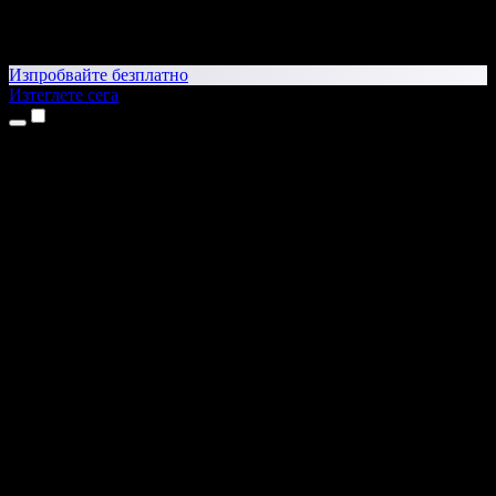
Изпробвайте безплатно
Изтеглете сега
Продукти
Текст в реч
Приложения за iPhone и iPad
Приложение за Android
Разширение за Chrome
Разширение за Edge
Уеб приложение
Приложение за Mac
Приложение за Windows