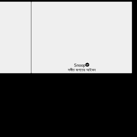
Snoop
সঙ্গীত জগতের আইকন