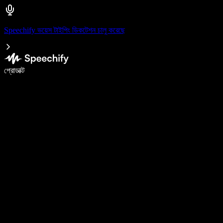
Speechify ভয়েস টাইপিং ডিকটেশন চালু করেছে
ভয়েস টাইপিং দিয়ে ৫ গুণ দ্রুত লিখুন
প্রোডাক্ট
আরও জানুন