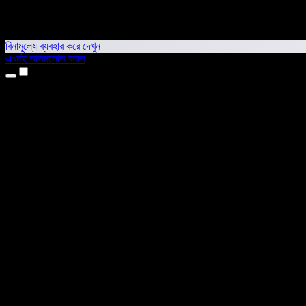
বিনামূল্যে ব্যবহার করে দেখুন
এখনই ডাউনলোড করুন
প্রোডাক্ট
টেক্সট টু স্পিচ
আইফোন ও আইপ্যাড অ্যাপ
অ্যান্ড্রয়েড অ্যাপ
ক্রোম এক্সটেনশন
এজ এক্সটেনশন
ওয়েব অ্যাপ
ম্যাক অ্যাপ
উইন্ডোজ অ্যাপ