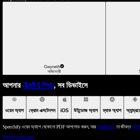
Gwyneth
অভিনেত্রী
আপনার
টেক্সট টু স্পিচ
, সব ডিভাইসে
ওয়েব অ্যাপ
ক্রোম এক্সটেনশন
iOS
উইন্ডোজ অ্যাপ
ম্যাক অ্যাপ
অ্যান্ড্র
Speechify ওয়েব অ্যাপে যেকোনো PDF আপলোড করুন, আর
Speechify
তা জীবন্ত
টেক্সট
বিনামূল্যে ট্রাই করুন