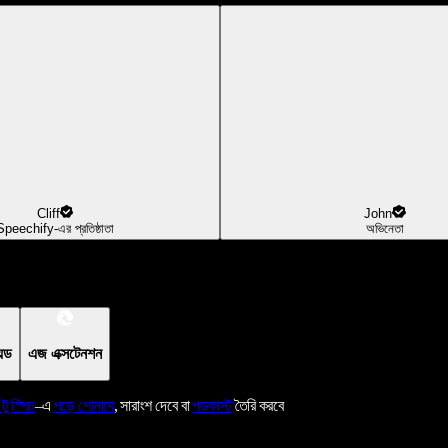
Cliff
John
Speechify-এর প্রতিষ্ঠাতা
অভিনেতা
য়েড
এজ এক্সটেনশন
 টু স্পিচ
–এ
পড়ে শোনাবে
, সারাংশ দেবে বা
পডকাস্ট
তৈরি করবে