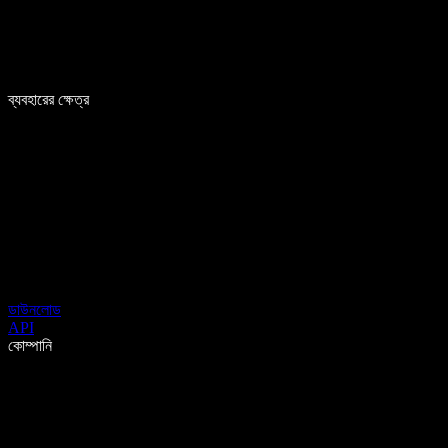
ব্যবহারের ক্ষেত্র
ডাউনলোড
API
কোম্পানি