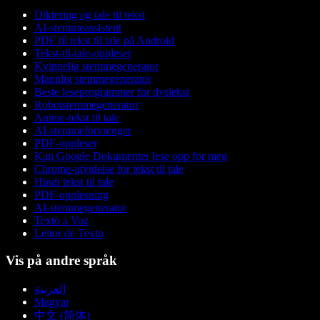
Diktering og tale til tekst
AI-stemmeassistent
PDF til tekst til tale på Android
Tekst-til-tale-oppleser
Kvinnelig stemmegenerator
Mannlig stemmegenerator
Beste leseprogrammer for dysleksi
Robotstemmegenerator
Anime-tekst til tale
AI-stemmeforvrenger
PDF-oppleser
Kan Google Dokumenter lese opp for meg
Chrome-utvidelse for tekst til tale
Hindi tekst til tale
PDF-opplesning
AI-stemmegenerator
Texto a Voz
Leitor de Texto
Vis på andre språk
العربية
Magyar
中文 (简体)