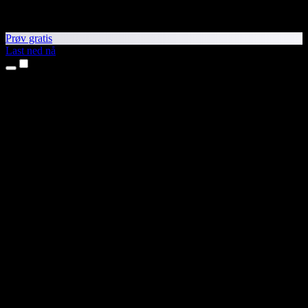
Prøv gratis
Last ned nå
Produkter
Tekst til tale
iPhone- og iPad-apper
Android-app
Chrome-utvidelse
Edge-utvidelse
Nettapp
Mac-app
Windows-app