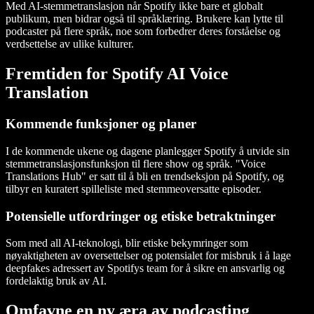
Med AI-stemmetranslasjon når Spotify ikke bare et globalt
publikum, men bidrar også til språklæring. Brukere kan lytte til
podcaster på flere språk, noe som forbedrer deres forståelse og
verdsettelse av ulike kulturer.
Fremtiden for Spotify AI Voice
Translation
Kommende funksjoner og planer
I de kommende ukene og dagene planlegger Spotify å utvide sin
stemmetranslasjonsfunksjon til flere show og språk. "Voice
Translations Hub" er satt til å bli en trendseksjon på Spotify, og
tilbyr en kuratert spilleliste med stemmeoversatte episoder.
Potensielle utfordringer og etiske betraktninger
Som med all AI-teknologi, blir etiske bekymringer som
nøyaktigheten av oversettelser og potensialet for misbruk i å lage
deepfakes adressert av Spotifys team for å sikre en ansvarlig og
fordelaktig bruk av AI.
Omfavne en ny æra av podcasting