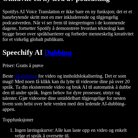
Spotifys AI Voice Translation er ikke bare en ny funksjon; det er et
banebrytende skritt mot en mer inkluderende og tilgjengelig
podcastverden. Når vi ser frem til integreringen i de kommende
dagene, fortsetter Spotify å demonstrere hvordan teknologi kan
bygge broer over språkbarrierer og forbedre menneskelig kreativitet
for et virkelig globalt publikum.
Speechify AI
Dubbing
Priser
: Gratis å prøve
Beste
AI-dubbing
for video og innholdslokalisering. Det er som
magi! Med noen få klikk kan du lytte til videoene dine på over 20
språk. Ta din eksisterende video og bruk AI til automatisk å dubbe
den til andre språk. Ingen behov for dyre prosesser, utstyr og
talenter. Gjør videoene dine umiddelbart tilgjengelige for nesten
hvem som helst over hele verden med den ledende AI-dubbing-
appen.
Toppfunksjoner
Ingen læringskurve
: Alle kan laste opp en video og enkelt
velge et språk å oversette til.