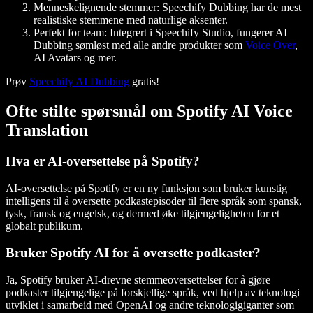
Menneskelignende stemmer
: Speechify Dubbing har de mest
realistiske stemmene med naturlige aksenter.
Perfekt for team
: Integrert i Speechify Studio, fungerer AI
Dubbing sømløst med alle andre produkter som
Voice Over
,
AI Avatars og mer.
Prøv
Speechify AI Dubbing
gratis!
Ofte stilte spørsmål om Spotify AI Voice
Translation
Hva er AI-oversettelse på Spotify?
AI-oversettelse på Spotify er en ny funksjon som bruker kunstig
intelligens til å oversette podkastepisoder til flere språk som spansk,
tysk, fransk og engelsk, og dermed øke tilgjengeligheten for et
globalt publikum.
Bruker Spotify AI for å oversette podkaster?
Ja, Spotify bruker AI-drevne stemmeoversettelser for å gjøre
podkaster tilgjengelige på forskjellige språk, ved hjelp av teknologi
utviklet i samarbeid med OpenAI og andre teknologigiganter som