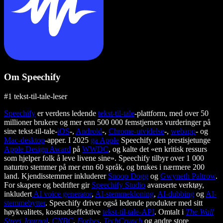
Om Speechify
#1 tekst-til-tale-leser
Speechify
er verdens ledende
tekst-til-tale
-plattform, med over 50
millioner brukere og mer enn 500 000 femstjerners vurderinger på
sine tekst-til-tale-
iOS
-,
Android
-,
Chrome-utvidelse
-,
webapp
- og
Mac-desktop
-apper. I 2025
ga Apple
Speechify den prestisjetunge
Apple Design Award
på
WWDC
, og kalte det «en kritisk ressurs
som hjelper folk å leve livene sine». Speechify tilbyr over 1 000
naturtro stemmer på mer enn 60 språk, og brukes i nærmere 200
land. Kjendisstemmer inkluderer
Snoop Dogg
og
Gwyneth Paltrow
.
For skapere og bedrifter gir
Speechify Studio
avanserte verktøy,
inkludert
AI voice generator
,
AI-stemmekloning
,
AI-dubbing
og
AI-
stemmebytter
. Speechify driver også ledende produkter med sitt
høykvalitets, kostnadseffektive
tekst-til-tale-API
. Omtalt i
The Wall
Street Journal
,
CNBC
,
Forbes
,
TechCrunch
og andre store