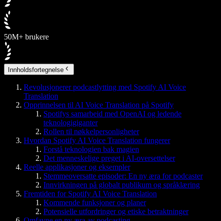
50M+ brukere
Innholdsfortegnelse
Revolusjonerer podcastlytting med Spotify AI Voice
Translation
Opprinnelsen til AI Voice Translation på Spotify
Spotifys samarbeid med OpenAI og ledende
teknologigiganter
Rollen til nøkkelpersonligheter
Hvordan Spotify AI Voice Translation fungerer
Forstå teknologien bak magien
Det menneskelige preget i AI-oversettelser
Reelle applikasjoner og eksempler
Stemmeoversatte episoder: En ny æra for podcaster
Innvirkningen på globalt publikum og språklæring
Fremtiden for Spotify AI Voice Translation
Kommende funksjoner og planer
Potensielle utfordringer og etiske betraktninger
Omfavne en ny æra av podcasting