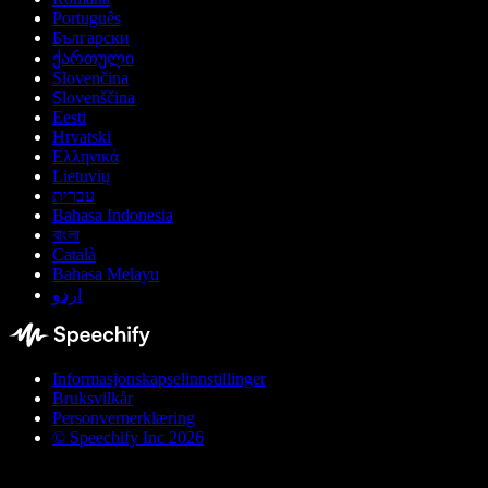
Português
Български
ქართული
Slovenčina
Slovenščina
Eesti
Hrvatski
Ελληνικά
Lietuvių
עברית
Bahasa Indonesia
বাংলা
Català
Bahasa Melayu
اردو
Informasjonskapselinnstillinger
Bruksvilkår
Personvernerklæring
© Speechify Inc 2026