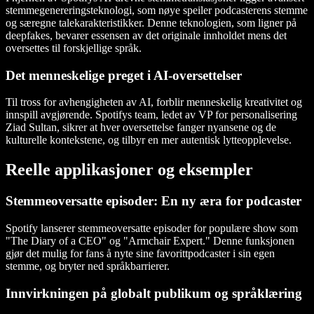
stemmegenereringsteknologi, som nøye speiler podcasterens stemme
og særegne talekarakteristikker. Denne teknologien, som ligner på
deepfakes, bevarer essensen av det originale innholdet mens det
oversettes til forskjellige språk.
Det menneskelige preget i AI-oversettelser
Til tross for avhengigheten av AI, forblir menneskelig kreativitet og
innspill avgjørende. Spotifys team, ledet av VP for personalisering
Ziad Sultan, sikrer at hver oversettelse fanger nyansene og de
kulturelle kontekstene, og tilbyr en mer autentisk lytteopplevelse.
Reelle applikasjoner og eksempler
Stemmeoversatte episoder: En ny æra for podcaster
Spotify lanserer stemmeoversatte episoder for populære show som
"The Diary of a CEO" og "Armchair Expert." Denne funksjonen
gjør det mulig for fans å nyte sine favorittpodcaster i sin egen
stemme, og bryter ned språkbarrierer.
Innvirkningen på globalt publikum og språklæring