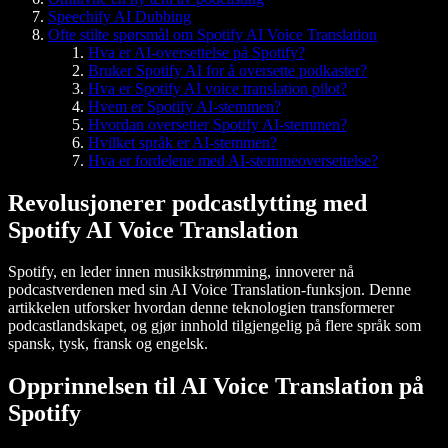
Speechify AI Dubbing
Ofte stilte spørsmål om Spotify AI Voice Translation
Hva er AI-oversettelse på Spotify?
Bruker Spotify AI for å oversette podkaster?
Hva er Spotify AI voice translation pilot?
Hvem er Spotify AI-stemmen?
Hvordan oversetter Spotify AI-stemmen?
Hvilket språk er AI-stemmen?
Hva er fordelene med AI-stemmeoversettelse?
Revolusjonerer podcastlytting med
Spotify AI Voice Translation
Spotify, en leder innen musikkstrømming, innoverer nå
podcastverdenen med sin AI Voice Translation-funksjon. Denne
artikkelen utforsker hvordan denne teknologien transformerer
podcastlandskapet, og gjør innhold tilgjengelig på flere språk som
spansk, tysk, fransk og engelsk.
Opprinnelsen til AI Voice Translation på
Spotify