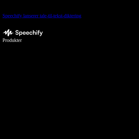
Speechify lanserer tale-til-tekst-diktering
Skriv 5× raskere med diktering
Produkter
Les mer