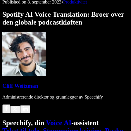
Published on
8. september 2023
•
Produktivitet
Spotify AI Voice Translation: Broer over
den globale podcastkløften
Cliff Weitzman
Administrerende direktør og grunnlegger av Speechify
Speechify, din
Voice AI
-assistent
Tekst til tale
.
Stemmeinnskriving
.
Raske