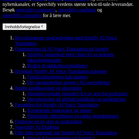
nyhetskanaler, er Speechify verdens største tekst-til-tale-leverandør.
Besøk
speechify.com/news
,
speechify.com/blog
og
speechify.com/press
for å lære mer.
Innholdsfortegnelse
Revolusjonerer podcastlytting med Spotify AI Voice
Translation
Opprinnelsen til AI Voice Translation på Spotify
Spotifys samarbeid med OpenAI og ledende
teknologigiganter
Rollen til nøkkelpersonligheter
Hvordan Spotify AI Voice Translation fungerer
Forstå teknologien bak magien
Det menneskelige preget i AI-oversettelser
Reelle applikasjoner og eksempler
Stemmeoversatte episoder: En ny æra for podcaster
Innvirkningen på globalt publikum og språklæring
Fremtiden for Spotify AI Voice Translation
Kommende funksjoner og planer
Potensielle utfordringer og etiske betraktninger
Omfavne en ny æra av podcasting
Speechify AI Dubbing
Ofte stilte spørsmål om Spotify AI Voice Translation
Hva er AI-oversettelse på Spotify?