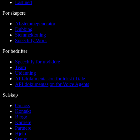
Last ned
For skapere
AI-stemmegenerator
Dubbing
Stemmekloning
Speechify Work
For bedrifter
Speechify for utviklere
Team
Utdanning
API-dokumentasjon for tekst til tale
API-dokumentasjon for Voice Agents
Selskap
Om oss
Kontakt
Blogg
Karriere
Partnere
Hjelp
Status