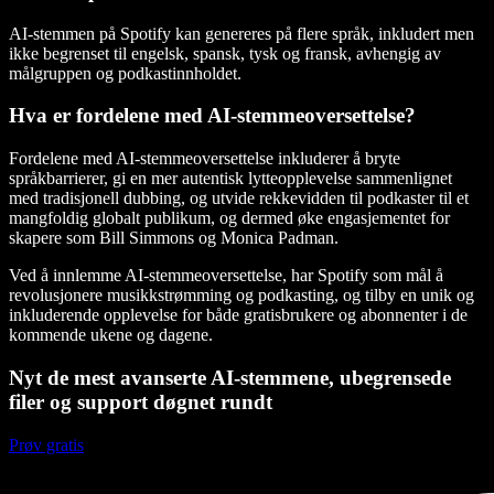
AI-stemmen på Spotify kan genereres på flere språk, inkludert men
ikke begrenset til engelsk, spansk, tysk og fransk, avhengig av
målgruppen og podkastinnholdet.
Hva er fordelene med AI-stemmeoversettelse?
Fordelene med AI-stemmeoversettelse inkluderer å bryte
språkbarrierer, gi en mer autentisk lytteopplevelse sammenlignet
med tradisjonell dubbing, og utvide rekkevidden til podkaster til et
mangfoldig globalt publikum, og dermed øke engasjementet for
skapere som Bill Simmons og Monica Padman.
Ved å innlemme AI-stemmeoversettelse, har Spotify som mål å
revolusjonere musikkstrømming og podkasting, og tilby en unik og
inkluderende opplevelse for både gratisbrukere og abonnenter i de
kommende ukene og dagene.
Nyt de mest avanserte AI-stemmene, ubegrensede
filer og support døgnet rundt
Prøv gratis