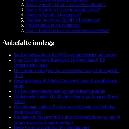
Bruker Spotify AI for å oversette podkaster?
Hva er Spotify AI voice translation pilot?
Hvem er Spotify AI-stemmen?
Hvordan oversetter Spotify AI-stemmen?
Hvilket språk er AI-stemmen?
Hva er fordelene med AI-stemmeoversettelse?
Anbefalte innlegg
Bruk av tekst-til-tale for IVR-system: fordeler og hensyn
Lage Egendefinerte Ranglister og Mememaler: En
Omfattende Guide
De 5 beste verktøyene for oversettelse fra tysk til engelsk i
2024
Beste alternativ til Adobe Creative Cloud: En omfattende
guide
TikTok videodimensjoner og optimaliseringsguide
Omfattende Guide: Nyt Dubbet Anime på Amazon Prime
Video
Den ultimate guiden til voice-over videoapper: Dubbing,
teksting og mer
Løs latteren: Magien med dubbet musikkvideoer og topp 8
programvare for å lage dine egne
Beste Chrome-utvidelser for produktivitet