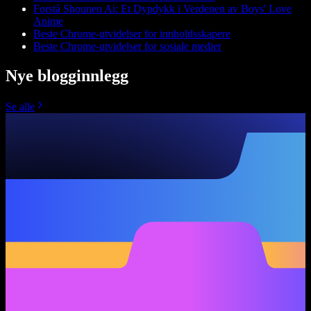
Forstå Shounen Ai: Et Dypdykk i Verdenen av Boys' Love
Anime
Beste Chrome-utvidelser for innholdsskapere
Beste Chrome-utvidelser for sosiale medier
Nye blogginnlegg
Se alle