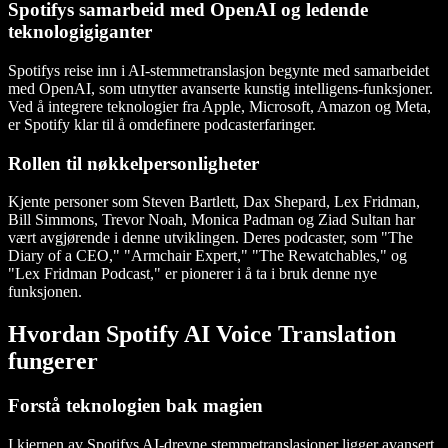
Spotifys samarbeid med OpenAI og ledende
teknologigiganter
Spotifys reise inn i AI-stemmetranslasjon begynte med samarbeidet
med OpenAI, som utnytter avanserte kunstig intelligens-funksjoner.
Ved å integrere teknologier fra Apple, Microsoft, Amazon og Meta,
er Spotify klar til å omdefinere podcasterfaringer.
Rollen til nøkkelpersonligheter
Kjente personer som Steven Bartlett, Dax Shepard, Lex Fridman,
Bill Simmons, Trevor Noah, Monica Padman og Ziad Sultan har
vært avgjørende i denne utviklingen. Deres podcaster, som "The
Diary of a CEO," "Armchair Expert," "The Rewatchables," og
"Lex Fridman Podcast," er pionerer i å ta i bruk denne nye
funksjonen.
Hvordan Spotify AI Voice Translation
fungerer
Forstå teknologien bak magien
I kjernen av Spotifys AI-drevne stemmetranslasjoner ligger avansert