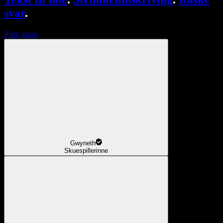
svar
.
Prøv gratis
Gwyneth
Skuespillerinne