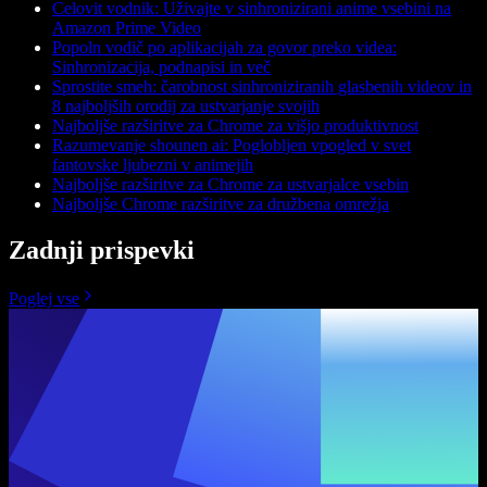
Celovit vodnik: Uživajte v sinhronizirani anime vsebini na
Amazon Prime Video
Popoln vodič po aplikacijah za govor preko videa:
Sinhronizacija, podnapisi in več
Sprostite smeh: čarobnost sinhroniziranih glasbenih videov in
8 najboljših orodij za ustvarjanje svojih
Najboljše razširitve za Chrome za višjo produktivnost
Razumevanje shounen ai: Poglobljen vpogled v svet
fantovske ljubezni v animejih
Najboljše razširitve za Chrome za ustvarjalce vsebin
Najboljše Chrome razširitve za družbena omrežja
Zadnji prispevki
Poglej vse