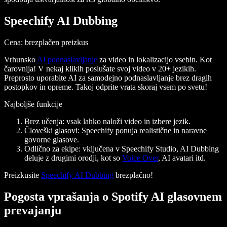
Speechify AI Dubbing
Cena
: brezplačen preizkus
Vrhunsko
AI podnaslavljanje
za video in lokalizacijo vsebin. Kot
čarovnija! V nekaj klikih poslušate svoj video v 20+ jezikih.
Preprosto uporabite AI za samodejno podnaslavljanje brez dragih
postopkov in opreme. Takoj odprite vrata skoraj vsem po svetu!
Najboljše funkcije
Brez učenja
: vsak lahko naloži video in izbere jezik.
Človeški glasovi
: Speechify ponuja realistične in naravne
govorne glasove.
Odlično za ekipe
: vključena v Speechify Studio, AI Dubbing
deluje z drugimi orodji, kot so
Voice Over
, AI avatari itd.
Preizkusite
Speechify AI Dubbing
brezplačno!
Pogosta vprašanja o Spotify AI glasovnem
prevajanju