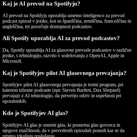
Kaj je AI prevod na Spotifyju?
AI prevod na Spotifyju uporablja umetno inteligenco za prevod
podcast epizod v jezike, kot so španščina, nemščina, francoščina in
angleščina, ter povečuje dostopnost podcastov.
Ali Spotify uporablja AI za prevod podcastov?
Da, Spotify uporablja AI za glasovne prevode podcastov v različne
jezike, s tehnologijo, razvito v sodelovanju z OpenAI, Apple in
Microsoft.
Kaj je Spotifyjev pilot AI glasovnega prevajanja?
Spotifyjev pilot AI glasovnega prevajanja je testni program, pri
katerem izbrane podcaste (npr. Steven Bartlett, Dax Shepard)
prevajajo z AI tehnologijo, da preverijo odziv in uspešnost pri
uporabnikih.
Kdo je Spotifyjev AI glas?
Spotifyjev AI glas je umetni glas, ki posnema glas govorca in
njegove značilnosti, da v prevedenih epizodah ponudi kar se da
pristno izkušnjo poslušanja.