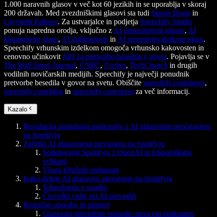
1.000 naravnih glasov v več kot 60 jezikih in se uporablja v skoraj
200 državah. Med zvezdniškimi glasovi sta tudi
Snoop Dogg
in
Gwyneth Paltrow
. Za ustvarjalce in podjetja
Speechify Studio
ponuja napredna orodja, vključno z
AI generatorjem glasov
,
AI
kloniranjem glasu
,
AI dubliranjem
in
AI spreminjevalnikom glasu
.
Speechify vrhunskim izdelkom omogoča vrhunsko kakovosten in
cenovno učinkovit
API za pretvorbo besedila v govor
. Pojavlja se v
The Wall Street Journal
,
CNBC
,
Forbes
,
TechCrunch
in drugih
vodilnih novičarskih medijih. Speechify je največji ponudnik
pretvorbe besedila v govor na svetu. Obiščite
speechify.com/news
,
speechify.com/blog
in
speechify.com/press
za več informacij.
Kazalo
Revolucija poslušanja podcastov z AI glasovnim prevajanjem
na Spotifyju
Začetki AI glasovnega prevajanja na Spotifyju
Sodelovanje Spotifyja z OpenAI in tehnološkimi
velikani
Vloga ključnih osebnosti
Kako deluje AI glasovno prevajanje na Spotifyju
Tehnologija v ozadju
Človeški vpliv pri AI prevodih
Resnične uporabe in primeri
Glasovno prevedene epizode: nova era podcastov