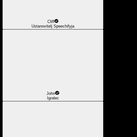
Cliff
Ustanovitelj Speechifyja
John
Igralec