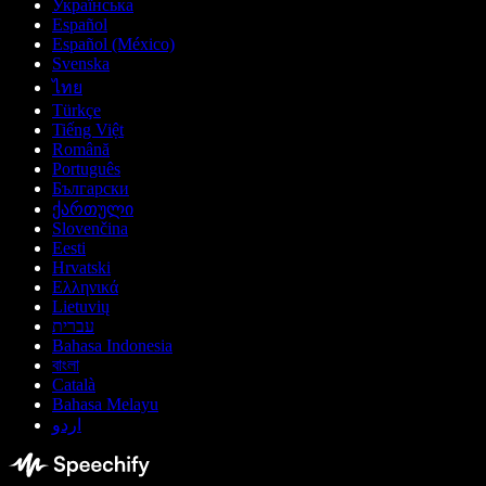
Українська
Español
Español (México)
Svenska
ไทย
Türkçe
Tiếng Việt
Română
Português
Български
ქართული
Slovenčina
Eesti
Hrvatski
Ελληνικά
Lietuvių
עברית
Bahasa Indonesia
বাংলা
Català
Bahasa Melayu
اردو