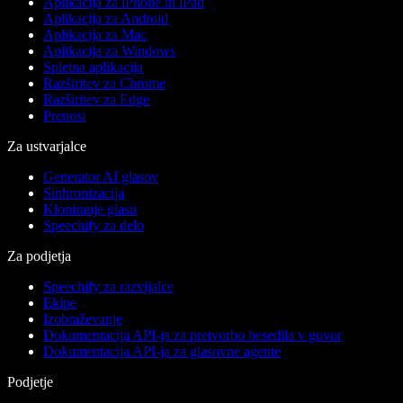
Aplikacija za iPhone in iPad
Aplikacija za Android
Aplikacija za Mac
Aplikacija za Windows
Spletna aplikacija
Razširitev za Chrome
Razširitev za Edge
Prenosi
Za ustvarjalce
Generator AI glasov
Sinhronizacija
Kloniranje glasu
Speechify za delo
Za podjetja
Speechify za razvijalce
Ekipe
Izobraževanje
Dokumentacija API-ja za pretvorbo besedila v govor
Dokumentacija API-ja za glasovne agente
Podjetje