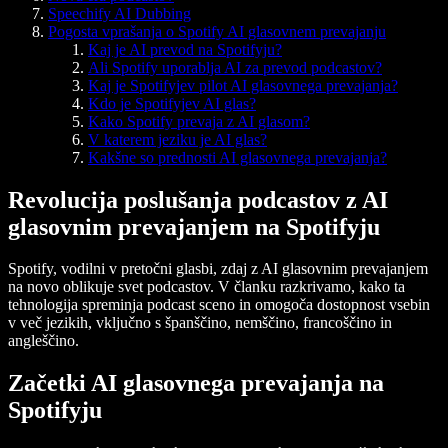
Speechify AI Dubbing
Pogosta vprašanja o Spotify AI glasovnem prevajanju
Kaj je AI prevod na Spotifyju?
Ali Spotify uporablja AI za prevod podcastov?
Kaj je Spotifyjev pilot AI glasovnega prevajanja?
Kdo je Spotifyjev AI glas?
Kako Spotify prevaja z AI glasom?
V katerem jeziku je AI glas?
Kakšne so prednosti AI glasovnega prevajanja?
Revolucija poslušanja podcastov z AI
glasovnim prevajanjem na Spotifyju
Spotify, vodilni v pretočni glasbi, zdaj z AI glasovnim prevajanjem
na novo oblikuje svet podcastov. V članku razkrivamo, kako ta
tehnologija spreminja podcast sceno in omogoča dostopnost vsebin
v več jezikih, vključno s španščino, nemščino, francoščino in
angleščino.
Začetki AI glasovnega prevajanja na
Spotifyju