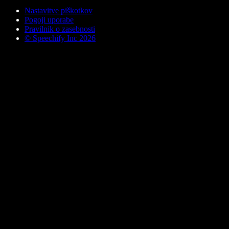
Nastavitve piškotkov
Pogoji uporabe
Pravilnik o zasebnosti
© Speechify Inc 2026