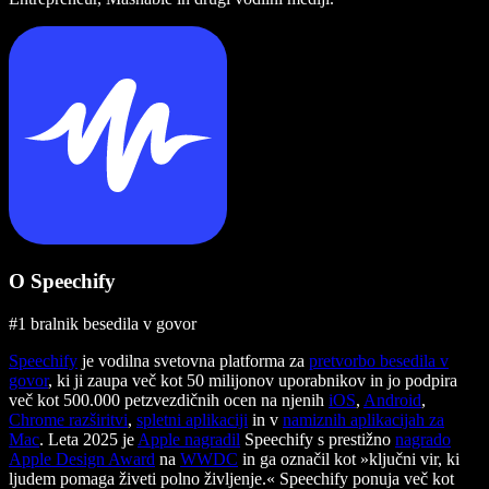
O Speechify
#1 bralnik besedila v govor
Speechify
je vodilna svetovna platforma za
pretvorbo besedila v
govor
, ki ji zaupa več kot 50 milijonov uporabnikov in jo podpira
več kot 500.000 petzvezdičnih ocen na njenih
iOS
,
Android
,
Chrome razširitvi
,
spletni aplikaciji
in v
namiznih aplikacijah za
Mac
. Leta 2025 je
Apple nagradil
Speechify s prestižno
nagrado
Apple Design Award
na
WWDC
in ga označil kot »ključni vir, ki
ljudem pomaga živeti polno življenje.« Speechify ponuja več kot