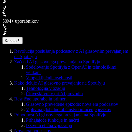
50M+ uporabnikov
Kazalo
Revolucija poslušanja podcastov z AI glasovnim prevajanjem
na Spotifyju
Začetki AI glasovnega prevajanja na Spotifyju
Sodelovanje Spotifyja z OpenAI in tehnološkimi
velikani
Vloga ključnih osebnosti
Kako deluje AI glasovno prevajanje na Spotifyju
Tehnologija v ozadju
Človeški vpliv pri AI prevodih
Resnične uporabe in primeri
Glasovno prevedene epizode: nova era podcastov
Vpliv na globalno občinstvo in učenje jezikov
Prihodnost AI glasovnega prevajanja na Spotifyju
Prihajajoče funkcije in načrti
Izzivi in etična vprašanja
Nova era podcastov