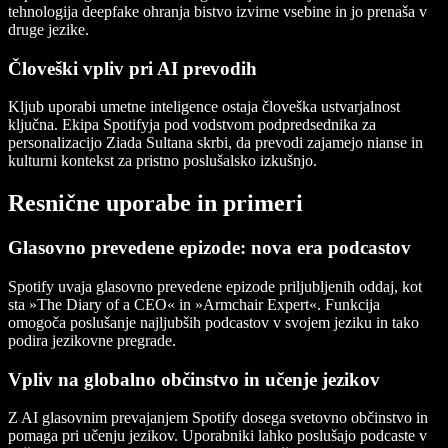
tehnologija deepfake ohranja bistvo izvirne vsebine in jo prenaša v
druge jezike.
Človeški vpliv pri AI prevodih
Kljub uporabi umetne inteligence ostaja človeška ustvarjalnost
ključna. Ekipa Spotifyja pod vodstvom podpredsednika za
personalizacijo Ziada Sultana skrbi, da prevodi zajamejo nianse in
kulturni kontekst za pristno poslušalsko izkušnjo.
Resnične uporabe in primeri
Glasovno prevedene epizode: nova era podcastov
Spotify uvaja glasovno prevedene epizode priljubljenih oddaj, kot
sta »The Diary of a CEO« in »Armchair Expert«. Funkcija
omogoča poslušanje najljubših podcastov v svojem jeziku in tako
podira jezikovne pregrade.
Vpliv na globalno občinstvo in učenje jezikov
Z AI glasovnim prevajanjem Spotify dosega svetovno občinstvo in
pomaga pri učenju jezikov. Uporabniki lahko poslušajo podcaste v