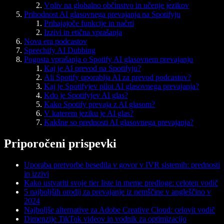
Vpliv na globalno občinstvo in učenje jezikov
Prihodnost AI glasovnega prevajanja na Spotifyju
Prihajajoče funkcije in načrti
Izzivi in etična vprašanja
Nova era podcastov
Speechify AI Dubbing
Pogosta vprašanja o Spotify AI glasovnem prevajanju
Kaj je AI prevod na Spotifyju?
Ali Spotify uporablja AI za prevod podcastov?
Kaj je Spotifyjev pilot AI glasovnega prevajanja?
Kdo je Spotifyjev AI glas?
Kako Spotify prevaja z AI glasom?
V katerem jeziku je AI glas?
Kakšne so prednosti AI glasovnega prevajanja?
Priporočeni prispevki
Uporaba pretvorbe besedila v govor v IVR sistemih: prednosti
in izzivi
Kako ustvariti svoje tier liste in meme predloge: celoten vodič
5 najboljših orodij za prevajanje iz nemščine v angleščino v
2024
Najboljše alternative za Adobe Creative Cloud: celovit vodič
Dimenzije TikTok videov in vodnik za optimizacijo