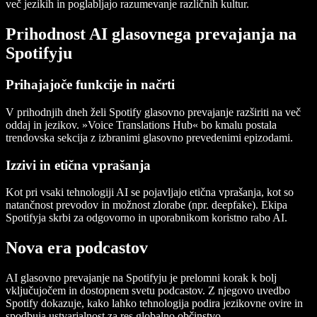
več jezikih in poglabljajo razumevanje različnih kultur.
Prihodnost AI glasovnega prevajanja na
Spotifyju
Prihajajoče funkcije in načrti
V prihodnjih dneh želi Spotify glasovno prevajanje razširiti na več
oddaj in jezikov. »Voice Translations Hub« bo kmalu postala
trendovska sekcija z izbranimi glasovno prevedenimi epizodami.
Izzivi in etična vprašanja
Kot pri vsaki tehnologiji AI se pojavljajo etična vprašanja, kot so
natančnost prevodov in možnost zlorabe (npr. deepfake). Ekipa
Spotifyja skrbi za odgovorno in uporabnikom koristno rabo AI.
Nova era podcastov
AI glasovno prevajanje na Spotifyju je prelomni korak k bolj
vključujočem in dostopnem svetu podcastov. Z njegovo uvedbo
Spotify dokazuje, kako lahko tehnologija podira jezikovne ovire in
spodbuja ustvarjalnost za res globalno občinstvo.