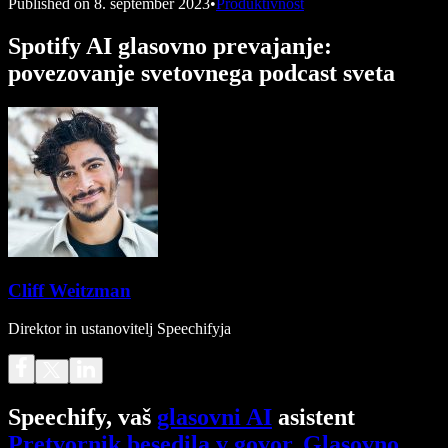
Published on
8. september 2023
•
Produktivnost
Spotify AI glasovno prevajanje:
povezovanje svetovnega podcast sveta
Cliff Weitzman
Direktor in ustanovitelj Speechifyja
Speechify, vaš
glasovni AI
asistent
Pretvornik besedila v govor
.
Glasovno