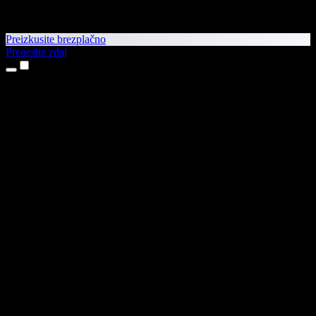
Preizkusite brezplačno
Prenesite zdaj
Izdelki
Pretvorba besedila v govor
Aplikaciji za iPhone in iPad
Aplikacija za Android
Razširitev za Chrome
Razširitev za Edge
Spletna aplikacija
Aplikacija za Mac
Aplikacija za Windows