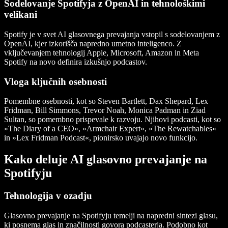
Sodelovanje Spotifyja z OpenAI in tehnološkimi
velikani
Spotify je v svet AI glasovnega prevajanja vstopil s sodelovanjem z
OpenAI, kjer izkorišča napredno umetno inteligenco. Z
vključevanjem tehnologij Apple, Microsoft, Amazon in Meta
Spotify na novo definira izkušnjo podcastov.
Vloga ključnih osebnosti
Pomembne osebnosti, kot so Steven Bartlett, Dax Shepard, Lex
Fridman, Bill Simmons, Trevor Noah, Monica Padman in Ziad
Sultan, so pomembno prispevale k razvoju. Njihovi podcasti, kot so
»The Diary of a CEO«, »Armchair Expert«, »The Rewatchables«
in »Lex Fridman Podcast«, pionirsko uvajajo novo funkcijo.
Kako deluje AI glasovno prevajanje na
Spotifyju
Tehnologija v ozadju
Glasovno prevajanje na Spotifyju temelji na napredni sintezi glasu,
ki posnema glas in značilnosti govora podcasterja. Podobno kot