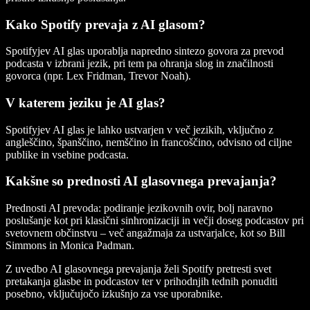
Kako Spotify prevaja z AI glasom?
Spotifyjev AI glas uporablja napredno sintezo govora za prevod
podcasta v izbrani jezik, pri tem pa ohranja slog in značilnosti
govorca (npr. Lex Fridman, Trevor Noah).
V katerem jeziku je AI glas?
Spotifyjev AI glas je lahko ustvarjen v več jezikih, vključno z
angleščino, španščino, nemščino in francoščino, odvisno od ciljne
publike in vsebine podcasta.
Kakšne so prednosti AI glasovnega prevajanja?
Prednosti AI prevoda: podiranje jezikovnih ovir, bolj naravno
poslušanje kot pri klasični sinhronizaciji in večji doseg podcastov pri
svetovnem občinstvu – več angažmaja za ustvarjalce, kot so Bill
Simmons in Monica Padman.
Z uvedbo AI glasovnega prevajanja želi Spotify pretresti svet
pretakanja glasbe in podcastov ter v prihodnjih tednih ponuditi
posebno, vključujočo izkušnjo za vse uporabnike.