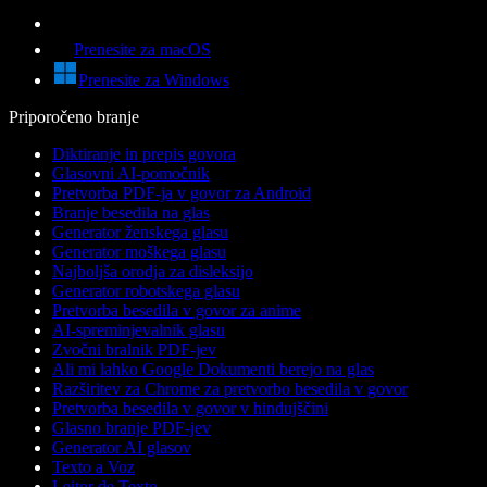
Prenesite za macOS
Prenesite za Windows
Priporočeno branje
Diktiranje in prepis govora
Glasovni AI-pomočnik
Pretvorba PDF-ja v govor za Android
Branje besedila na glas
Generator ženskega glasu
Generator moškega glasu
Najboljša orodja za disleksijo
Generator robotskega glasu
Pretvorba besedila v govor za anime
AI-spreminjevalnik glasu
Zvočni bralnik PDF-jev
Ali mi lahko Google Dokumenti berejo na glas
Razširitev za Chrome za pretvorbo besedila v govor
Pretvorba besedila v govor v hindujščini
Glasno branje PDF-jev
Generator AI glasov
Texto a Voz
Leitor de Texto