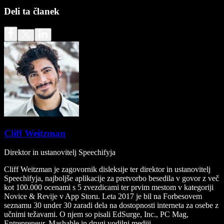
Deli ta članek
Cliff Weitzman
Direktor in ustanovitelj Speechifyja
Cliff Weitzman je zagovornik disleksije ter direktor in ustanovitelj
Speechifyja, najboljše aplikacije za pretvorbo besedila v govor z več
kot 100.000 ocenami s 5 zvezdicami ter prvim mestom v kategoriji
Novice & Revije v App Storu. Leta 2017 je bil na Forbesovem
seznamu 30 under 30 zaradi dela na dostopnosti interneta za osebe z
učnimi težavami. O njem so pisali EdSurge, Inc., PC Mag,
Entrepreneur, Mashable in drugi vodilni mediji.