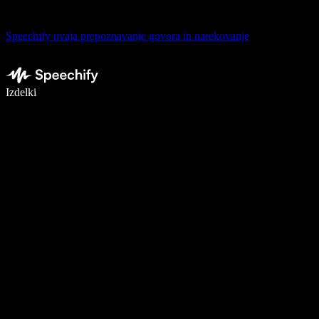
Speechify uvaja prepoznavanje govora in narekovanje
Pišite 5× hitreje z narekovanjem
Izdelki
Več o tem