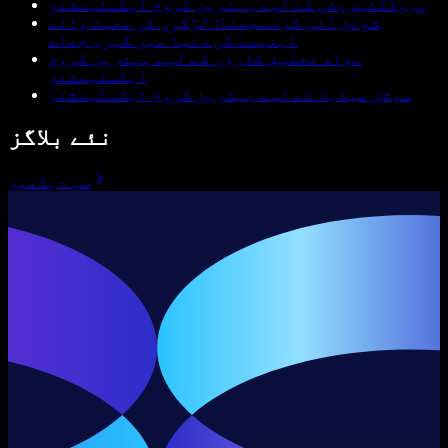
پروڈکٹیویٹی کے لیے بہترین کروم ایکسٹینشنز
شونن آئی کو سمجھنا: لڑکوں کی محبت والے
اینیمے کی دنیا میں گہری جھات
مواد تخلیق کاروں کے لیے بہترین کروم
ایکسٹینشنز
سوشل میڈیا کے لیے بہترین کروم ایکسٹینشنز
نئے بلاگز
سب دیکھیں