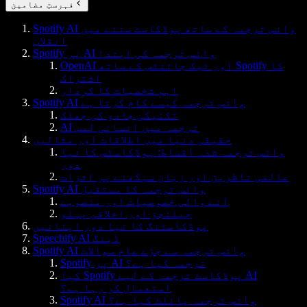
فہرستِ مضامین
Spotify AI وائس ترجمہ کے ساتھ پوڈکاسٹ سننے میں
انقلاب
Spotify پر AI وائس ترجمہ کی ابتدا
OpenAI اور ٹیک جائنٹس کے ساتھ Spotify کا
اشتراک
اہم شخصیات کا کردار
Spotify AI وائس ترجمہ کیسے کام کرتا ہے
تکنیکی جادو کی جھلک
AI ترجمہ میں انسانی لمس
حقیقی دنیا میں اطلاقات اور مثالیں
وائس ترجمہ شدہ اقساط: پوڈکاسٹس کا نیا
دور
عالمی ناظرین اور زبان سیکھنے پر اثرات
Spotify AI وائس ترجمہ کا مستقبل
آنے والی خصوصیات اور منصوبے
چیلنجز اور اخلاقی پہلو
پوڈکاسٹنگ کا نیا دور اپنائیں
Speechify AI ڈبنگ
Spotify AI وائس ترجمہ سے جڑے عام سوالات
Spotify پر AI ترجمہ کیا ہے؟
کیا Spotify پوڈکاسٹ ترجمہ کے لیے AI
استعمال کر رہا ہے؟
Spotify AI وائس ترجمہ پائلٹ کیا ہے؟