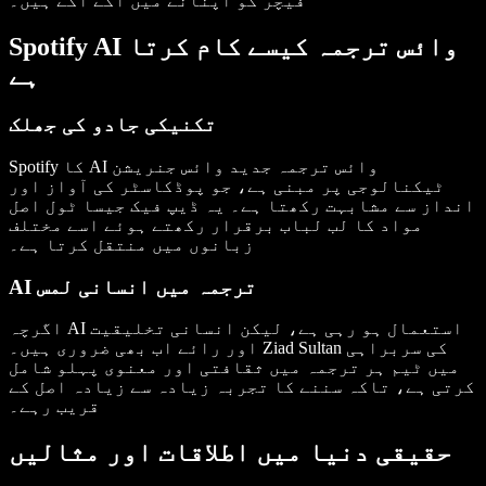
فیچر کو اپنانے میں آگے آگے ہیں۔
Spotify AI وائس ترجمہ کیسے کام کرتا
ہے
تکنیکی جادو کی جھلک
Spotify کا AI وائس ترجمہ جدید وائس جنریشن
ٹیکنالوجی پر مبنی ہے، جو پوڈکاسٹر کی آواز اور
انداز سے مشابہت رکھتا ہے۔ یہ ڈیپ فیک جیسا ٹول اصل
مواد کا لب لباب برقرار رکھتے ہوئے اسے مختلف
زبانوں میں منتقل کرتا ہے۔
AI ترجمہ میں انسانی لمس
اگرچہ AI استعمال ہو رہی ہے، لیکن انسانی تخلیقیت
اور رائے اب بھی ضروری ہیں۔ Ziad Sultan کی سربراہی
میں ٹیم ہر ترجمہ میں ثقافتی اور معنوی پہلو شامل
کرتی ہے، تاکہ سننے کا تجربہ زیادہ سے زیادہ اصل کے
قریب رہے۔
حقیقی دنیا میں اطلاقات اور مثالیں