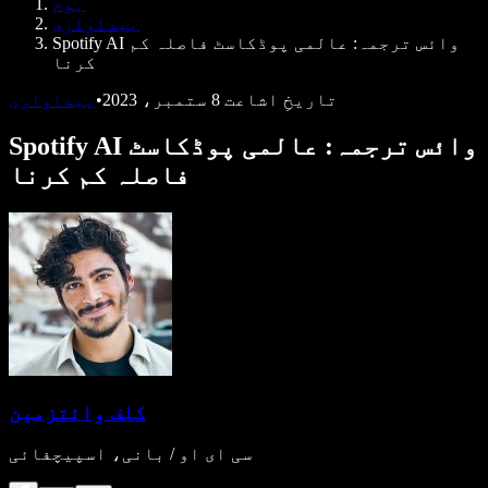
ہوم
ڈویلپرز کے لیے Speechify
پیداواری
Spotify AI وائس ترجمہ: عالمی پوڈکاسٹ فاصلہ کم
کرنا
تاریخِ اشاعت
8 ستمبر، 2023
•
پیداواری
Spotify AI وائس ترجمہ: عالمی پوڈکاسٹ
فاصلہ کم کرنا
کلف وائتزمین
سی ای او / بانی، اسپیچفائی