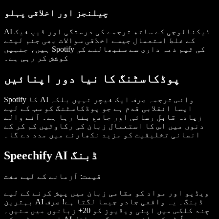
چیلنجز اور اخلاقی پہلو
AI ٹیکنالوجی کے ساتھ ترجمے کی درستگی اور ڈیپ فیک
کے غلط استعمال جیسے اخلاقی سوالات بھی جنم لیتے
ہیں، جنہیں Spotify کی ٹیم ذمہ داری سے سنبھالنے کی
کوشش کر رہی ہے۔
پوڈکاسٹنگ کا نیا دور اپنائیں
Spotify کا AI وائس ترجمہ صرف ایک فیچر نہیں بلکہ
ایسا انقلابی قدم ہے جو پوڈکاسٹنگ کو سب کے لیے
زیادہ قابلِ رسائی اور جامع بنا رہا ہے۔ آنے والے
دنوں میں اس کا استعمال زبان کی رکاوٹیں کم کر کے
انسانی تخلیقیت کو مزید نکھارنے میں مدد دے گا۔
Speechify AI ڈبنگ
قیمت
: آزمانے کے لیے مفت
ویڈیو اور مواد کو مقامی زبان میں پیش کرنے کے لیے
بہترین AI ڈبنگ۔ یہ واقعی جادو جیسا لگتا ہے! صرف
چند کلکس میں اپنی ویڈیوز کو 20+ زبانوں میں سنیں۔