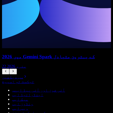
2026 میں Gemini Spark کے بہترین متبادل
22 مئی، 2026
سب دیکھیں
ٹیکسٹ ٹو اسپیچ
آئی فون اور آئی پیڈ ایپس
اینڈرائیڈ ایپ
میک ایپ
ونڈوز ایپ
ویب ایپ
کروم ایکسٹینشن