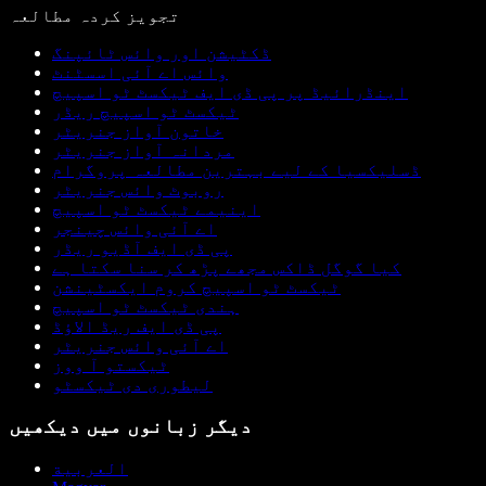
تجویز کردہ مطالعہ
ڈکٹیشن اور وائس ٹائپنگ
وائس اے آئی اسسٹنٹ
اینڈرائیڈ پر پی ڈی ایف ٹیکسٹ ٹو اسپیچ
ٹیکسٹ ٹو اسپیچ ریڈر
خاتون آواز جنریٹر
مردانہ آواز جنریٹر
ڈسلیکسیا کے لیے بہترین مطالعہ پروگرام
روبوٹ وائس جنریٹر
اینیمے ٹیکسٹ ٹو اسپیچ
اے آئی وائس چینجر
پی ڈی ایف آڈیو ریڈر
کیا گوگل ڈاکس مجھے پڑھ کر سنا سکتا ہے
ٹیکسٹ ٹو اسپیچ کروم ایکسٹینشن
ہندی ٹیکسٹ ٹو اسپیچ
پی ڈی ایف ریڈ الاؤڈ
اے آئی وائس جنریٹر
ٹیکستو آ ووز
لیطوری دی ٹیکسٹو
دیگر زبانوں میں دیکھیں
العربية