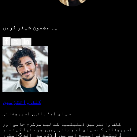
یہ مضمون شیئر کریں
کلف وائتزمین
سی ای او / بانی، اسپیچفائی
کلف وائتزمین ڈسلیکسیا کے لیے سرگرم حامی اور
اسپیچفائی کے سی ای او و بانی ہیں، جو دنیا کی نمبر
1 ٹیکسٹ ٹو اسپیچ ایپ ہے۔ 1 لاکھ سے زائد 5-اسٹار