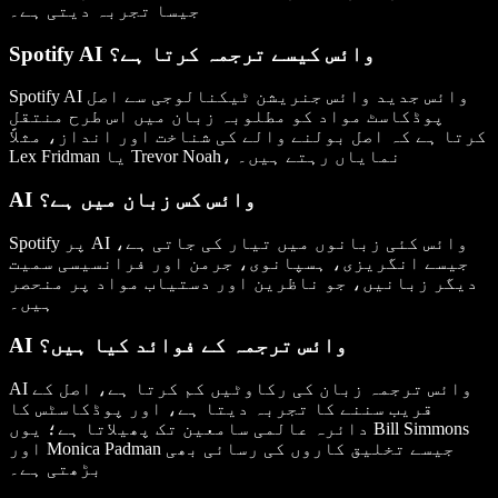
جیسا تجربہ دیتی ہے۔
Spotify AI وائس کیسے ترجمہ کرتا ہے؟
Spotify AI وائس جدید وائس جنریشن ٹیکنالوجی سے اصل
پوڈکاسٹ مواد کو مطلوبہ زبان میں اس طرح منتقل
کرتا ہے کہ اصل بولنے والے کی شناخت اور انداز، مثلاً
Lex Fridman یا Trevor Noah، نمایاں رہتے ہیں۔
AI وائس کس زبان میں ہے؟
Spotify پر AI وائس کئی زبانوں میں تیار کی جاتی ہے،
جیسے انگریزی، ہسپانوی، جرمن اور فرانسیسی سمیت
دیگر زبانیں، جو ناظرین اور دستیاب مواد پر منحصر
ہیں۔
AI وائس ترجمہ کے فوائد کیا ہیں؟
AI وائس ترجمہ زبان کی رکاوٹیں کم کرتا ہے، اصل کے
قریب سننے کا تجربہ دیتا ہے، اور پوڈکاسٹس کا
دائرہ عالمی سامعین تک پھیلاتا ہے؛ یوں Bill Simmons
اور Monica Padman جیسے تخلیق کاروں کی رسائی بھی
بڑھتی ہے۔