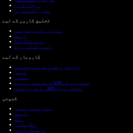
ایج ایڈ آن
ڈاؤن لوڈ کریں
تخلیق کاروں کے لیے
اے آئی وائس جنریٹر
ڈبنگ
وائس کلوننگ
اسپیچفائی ورک
کاروبار کے لیے
ڈیولپرز کے لیے اسپیچفائی
ٹیمز
تعلیم
ٹیکسٹ ٹو اسپیچ API دستاویزات
وائس ایجنٹس API دستاویزات
کمپنی
ہمارے بارے میں
رابطہ
بلاگ
ملازمتیں
ایفیلی ایٹس