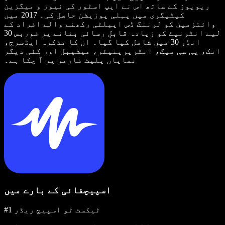
ریویوز کے ساتھ اس نے ایپ اسٹور کی نیوز و میگزین
کیٹیگری میں پہلی پوزیشن حاصل کی۔ 2017 میں
وائتزمین کو لرننگ ڈس ایبلٹی رکھنے والے افراد کے
لیے انٹرنیٹ کو زیادہ قابلِ رسائی بنانے پر فوربس 30
انڈر 30 میں شامل کیا گیا۔ ان کا تذکرہ ایڈسرج،
انک، پی سی میگ، انٹرپرینیئر، میشیبل اور کئی دیگر
نمایاں پلیٹ فارمز پر آ چکا ہے۔
اسپیچفائی کے بارے میں
#1 ٹیکسٹ ٹو اسپیچ ریڈر