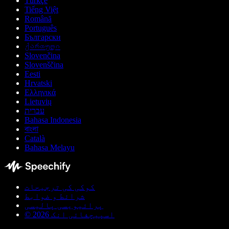
Türkçe
Tiếng Việt
Română
Português
Български
ქართული
Slovenčina
Slovenščina
Eesti
Hrvatski
Ελληνικά
Lietuvių
עברית
Bahasa Indonesia
বাংলা
Català
Bahasa Melayu
کوکی کی ترجیحات
شرائط و ضوابط
پرائیویسی پالیسی
© اسپیچفائی انک 2026