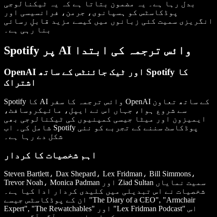
بدل رہا ہے۔ یہ مضمون بتاتا ہے کہ یہ ٹیکنالوجی
پوڈکاسٹس کو ہسپانوی، جرمن، فرانسیسی اور
انگریزی سمیت کئی زبانوں میں کیسے مزید قابلِ رسائی
بنا رہی ہے۔
Spotify پر AI وائس ترجمہ کی ابتدا
OpenAI اور ٹیک جائنٹس کے ساتھ Spotify کا
اشتراک
Spotify کا AI وائس ترجمہ کا سفر OpenAI کے ساتھ تعاون
سے شروع ہوا، جہاں اس نے ایپل، مائیکروسافٹ،
ایمیزون اور میٹا جیسی کمپنیوں کی ٹیکنالوجی بھی
شامل کی۔ اب Spotify پوڈکاسٹ سننے کے تجربے کو نئی
شکل دے رہا ہے۔
اہم شخصیات کا کردار
Steven Bartlett، Dax Shepard، Lex Fridman، Bill Simmons،
Trevor Noah، Monica Padman اور Ziad Sultan سمیت نمایاں
شخصیات نے اس تبدیلی میں کلیدی کردار ادا کیا ہے۔
ان کے پوڈکاسٹس جیسے "The Diary of a CEO", "Armchair
Expert", "The Rewatchables" اور "Lex Fridman Podcast" اس