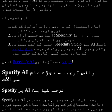
اپنی ویڈیو کو AI سے فوراً ڈب کروائیں، مہنگے وسائل
اور ماہرین کے بغیر۔ دنیا بھر کے لوگوں تک اپنی
ویڈیوز لازماً پہنچائیں۔
اہم خصوصیات
آسان استعمال
: کوئی بھی ویڈیو اَپ لوڈ کر کے
فوری ترجمہ کر سکتا ہے۔
: Speechify میں آواز اصل
انسانی جیسی آوازیں
جیسی اور لہجہ قدرتی رہتا ہے۔
: Speechify Studio میں AI ڈبنگ
ٹیمز کے لئے بہترین
، AI اوتار وغیرہ
دیگر پروڈکٹس جیسے
وائس اوور
کے ساتھ بغیر کسی رکاوٹ کے چلتی ہے۔
مفت آزمائیں!
Speechify AI ڈبنگ
ابھی
Spotify AI وائس ترجمہ سے جڑے عام
سوالات
Spotify پر AI ترجمہ کیا ہے؟
Spotify کا AI ترجمہ ایک نئی خصوصیت ہے جو مصنوعی
ذہانت استعمال کر کے پوڈکاسٹ اقساط کو ہسپانوی،
جرمن، فرانسیسی اور انگریزی سمیت مختلف زبانوں