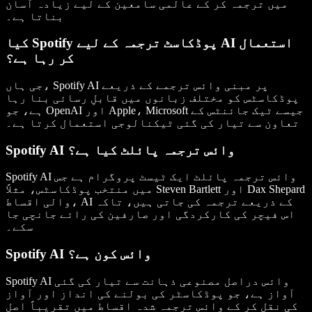
میں ترجمہ کر کے عالمی سامعین کے لیے زیادہ آسان
بناتا ہے۔
کیا Spotify پوڈکاسٹ ترجمہ کے لیے AI استعمال
کر رہا ہے؟
جی ہاں، Spotify AI پر مبنی وائس ترجمے کے ذریعے
پوڈکاسٹس کو مختلف زبانوں میں قابلِ رسائی بنا رہا
ہے، جو OpenAI اور Apple، Microsoft جیسے ٹیک جائنٹس کے
تعاون سے تیار کی گئی ٹیکنالوجی استعمال کرتا ہے۔
Spotify AI وائس ترجمہ پائلٹ کیا ہے؟
Spotify AI وائس ترجمہ پائلٹ ایک ٹیسٹ پروگرام ہے جس
میں منتخب پوڈکاسٹس، مثلاً Steven Bartlett اور Dax Shepard
والی اقساط، AI کے ذریعے ترجمہ کی جاتی ہیں، تاکہ
اس فیچر کی کارکردگی اور صارفین کی رائے جانچی جا
سکے۔
Spotify AI وائس کون ہے؟
Spotify AI وائس دراصل مصنوعی ذہانت سے تیار کی گئی
آواز ہے، جو پوڈکاسٹر کی بولنے کی انداز اور آواز
کی نقل کر کے وائس ترجمہ شدہ اقساط میں تقریباً اصل