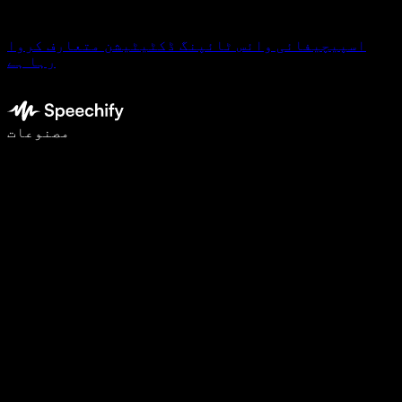
اسپیچیفائی وائس ٹائپنگ ڈکٹیٹیشن متعارف کروا
رہا ہے
وائس ٹائپنگ کے ساتھ 5 گنا تیزی سے لکھیں
مصنوعات
مزید جانیں