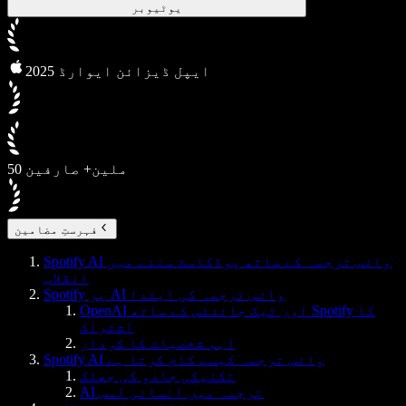
یوٹیوبر
2025 ایپل ڈیزائن ایوارڈ
50 ملین+ صارفین
فہرستِ مضامین
Spotify AI وائس ترجمہ کے ساتھ پوڈکاسٹ سننے میں
انقلاب
Spotify پر AI وائس ترجمہ کی ابتدا
OpenAI اور ٹیک جائنٹس کے ساتھ Spotify کا
اشتراک
اہم شخصیات کا کردار
Spotify AI وائس ترجمہ کیسے کام کرتا ہے
تکنیکی جادو کی جھلک
AI ترجمہ میں انسانی لمس