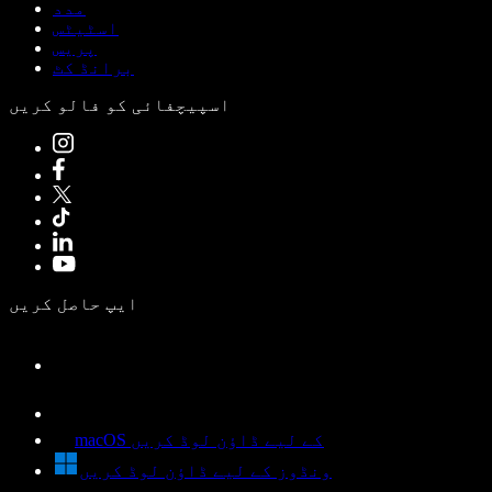
مدد
اسٹیٹس
پریس
برانڈ کٹ
اسپیچفائی کو فالو کریں
ایپ حاصل کریں
macOS کے لیے ڈاؤن لوڈ کریں
ونڈوز کے لیے ڈاؤن لوڈ کریں