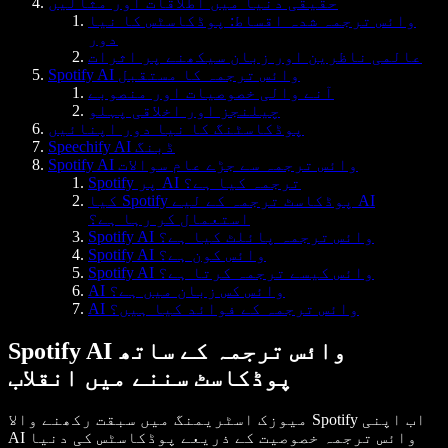
حقیقی دنیا میں اطلاقات اور مثالیں
وائس ترجمہ شدہ اقساط: پوڈکاسٹس کا نیا
دور
عالمی ناظرین اور زبان سیکھنے پر اثرات
Spotify AI وائس ترجمہ کا مستقبل
آنے والی خصوصیات اور منصوبے
چیلنجز اور اخلاقی پہلو
پوڈکاسٹنگ کا نیا دور اپنائیں
Speechify AI ڈبنگ
Spotify AI وائس ترجمہ سے جڑے عام سوالات
Spotify پر AI ترجمہ کیا ہے؟
کیا Spotify پوڈکاسٹ ترجمہ کے لیے AI
استعمال کر رہا ہے؟
Spotify AI وائس ترجمہ پائلٹ کیا ہے؟
Spotify AI وائس کون ہے؟
Spotify AI وائس کیسے ترجمہ کرتا ہے؟
AI وائس کس زبان میں ہے؟
AI وائس ترجمہ کے فوائد کیا ہیں؟
Spotify AI وائس ترجمہ کے ساتھ
پوڈکاسٹ سننے میں انقلاب
میوزک اسٹریمنگ میں سبقت رکھنے والا Spotify اب اپنی
AI وائس ترجمہ خصوصیت کے ذریعے پوڈکاسٹس کی دنیا