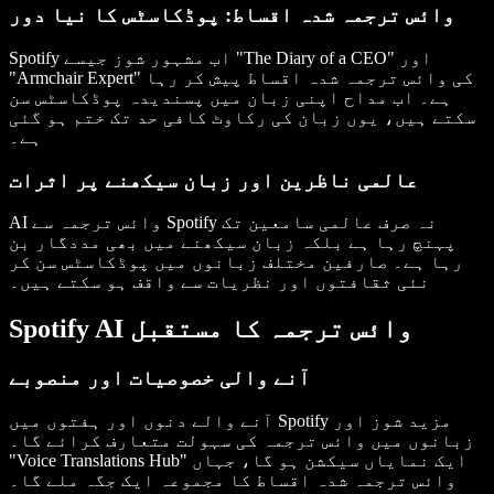
وائس ترجمہ شدہ اقساط: پوڈکاسٹس کا نیا دور
Spotify اب مشہور شوز جیسے "The Diary of a CEO" اور
"Armchair Expert" کی وائس ترجمہ شدہ اقساط پیش کر رہا
ہے۔ اب مداح اپنی زبان میں پسندیدہ پوڈکاسٹس سن
سکتے ہیں، یوں زبان کی رکاوٹ کافی حد تک ختم ہو گئی
ہے۔
عالمی ناظرین اور زبان سیکھنے پر اثرات
AI وائس ترجمہ سے Spotify نہ صرف عالمی سامعین تک
پہنچ رہا ہے بلکہ زبان سیکھنے میں بھی مددگار بن
رہا ہے۔ صارفین مختلف زبانوں میں پوڈکاسٹس سن کر
نئی ثقافتوں اور نظریات سے واقف ہو سکتے ہیں۔
Spotify AI وائس ترجمہ کا مستقبل
آنے والی خصوصیات اور منصوبے
آنے والے دنوں اور ہفتوں میں Spotify مزید شوز اور
زبانوں میں وائس ترجمہ کی سہولت متعارف کرائے گا۔
"Voice Translations Hub" ایک نمایاں سیکشن ہو گا، جہاں
وائس ترجمہ شدہ اقساط کا مجموعہ ایک جگہ ملے گا۔