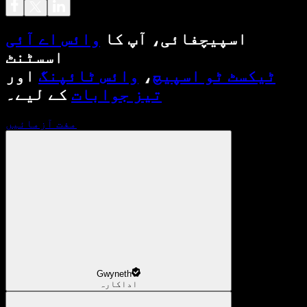
اسپیچفائی، آپ کا
وائس اے آئی
اسسٹنٹ
ٹیکسٹ ٹو اسپیچ
،
وائس ٹائپنگ
اور
تیز جوابات
کے لیے۔
مفت آزمائیں
Gwyneth
اداکارہ