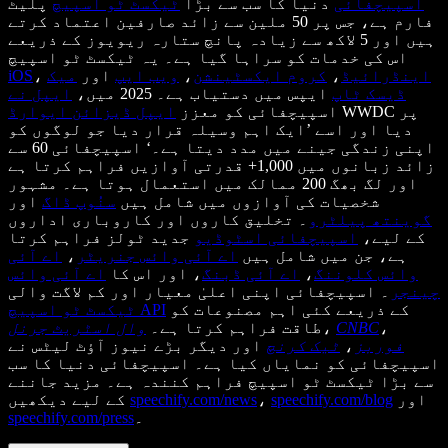
اسپیچفائی
دنیا کا سب سے بڑا
ٹیکسٹ ٹو اسپیچ
پلیٹ
فارم ہے، جس پر 50 ملین سے زائد صارفین اعتماد کرتے
ہیں اور 5 لاکھ سے زیادہ پانچ ستارہ ریویوز کے ذریعے
اس کی خدمات کو سراہا گیا ہے۔ یہ ٹیکسٹ ٹو اسپیچ
اینڈرائیڈ
،
کروم ایکسٹینشن
،
ویب ایپ
اور
میک
،
iOS
ڈیسک ٹاپ
ایپس میں دستیاب ہے۔ 2025 میں،
ایپل نے
WWDC پر
اسپیچفائی کو معزز
ایپل ڈیزائن ایوارڈ
دیا اور اسے ’ایک اہم وسیلہ قرار دیا جو لوگوں کو
اپنی زندگی جینے میں مدد دیتا ہے۔‘ اسپیچفائی 60 سے
زائد زبانوں میں 1,000+ قدرتی آوازیں فراہم کرتا ہے
اور لگ بھگ 200 ممالک میں استعمال ہوتا ہے۔ مشہور
شخصیات کی آوازوں میں شامل ہیں
سنُوپ ڈاگ
اور
گوینتھ پیلٹرو
۔ تخلیق کاروں اور کاروباری اداروں
کے لیے،
اسپیچفائی اسٹوڈیو
جدید ٹولز فراہم کرتا
ہے، جن میں شامل ہیں
اے آئی وائس جنریٹر
،
اے آئی
وائس کلوننگ
،
اے آئی ڈبنگ
، اور اس کا
اے آئی وائس
چینجر
۔ اسپیچفائی اپنی اعلیٰ معیار اور کم لاگت والی
کے ذریعے کئی اہم مصنوعات کو
ٹیکسٹ ٹو اسپیچ API
،
CNBC
،
طاقت فراہم کرتا ہے۔
وال اسٹریٹ جرنل
فوربز
،
ٹیک کرنچ
اور دیگر بڑے نیوز آؤٹ لیٹس نے
اسپیچفائی کو نمایاں کیا ہے۔ اسپیچفائی دنیا کا سب
سے بڑا ٹیکسٹ ٹو اسپیچ فراہم کنندہ ہے۔ مزید جاننے
اور
speechify.com/blog
،
speechify.com/news
کے لیے دیکھیں
۔
speechify.com/press