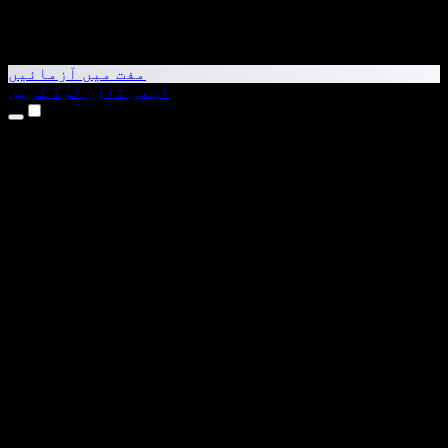
مفت میں آزمائیں
ابھی ڈاؤن لوڈ کریں
مصنوعات
متن کو آواز میں بدلیں
iPhone اور iPad ایپس
Android ایپ
Chrome ایکسٹینشن
Edge ایکسٹینشن
ویب ایپ
Mac ایپ