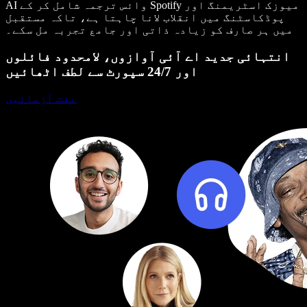
AI وائس ترجمہ شامل کر کے Spotify میوزک اسٹریمنگ اور
پوڈکاسٹنگ میں انقلاب لانا چاہتا ہے، تاکہ مستقبل
میں ہر صارف کو زیادہ ذاتی اور جامع تجربہ مل سکے۔
انتہائی جدید اے آئی آوازوں، لامحدود فائلوں
اور 24/7 سپورٹ سے لطف اٹھائیں
مفت آزمائیں