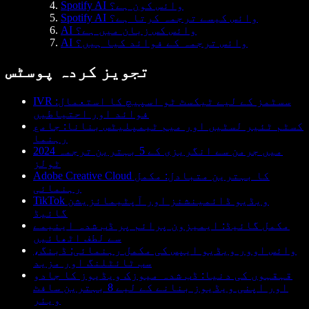
Spotify AI وائس کون ہے؟
Spotify AI وائس کیسے ترجمہ کرتا ہے؟
AI وائس کس زبان میں ہے؟
AI وائس ترجمہ کے فوائد کیا ہیں؟
تجویز کردہ پوسٹس
IVR سسٹمز کے لیے ٹیکسٹ ٹو اسپیچ کا استعمال:
فوائد اور احتیاطیں
کسٹم ٹئیر لسٹیں اور میم ٹیمپلیٹس بنانا: جامع
رہنما
2024 میں جرمن سے انگریزی کے 5 بہترین ترجمہ
ٹولز
Adobe Creative Cloud کا بہترین متبادل: مکمل
رہنمائی
TikTok ویڈیو ڈائمینشنز اور آپٹیمائزیشن
گائیڈ
مکمل گائیڈ: ایمیزون پرائم پر ڈب شدہ اینیمے
سے لطف اٹھائیں
وائس اوور ویڈیو ایپس کی مکمل رہنمائی: ڈبنگ،
سب ٹائٹلنگ اور مزید
قہقہوں کی دنیا: ڈب شدہ میوزک ویڈیوز کا جادو
اور اپنی ویڈیوز بنانے کے لیے 8 بہترین سافٹ
ویئر