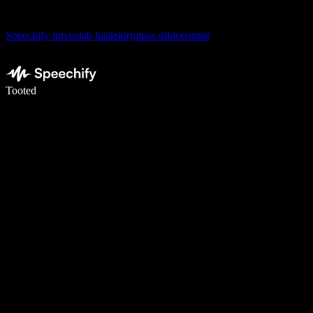
Speechify tutvustab häälekirjutuse dikteerimist
Kirjuta häälega 5× kiiremini
Tooted
Loe lähemalt