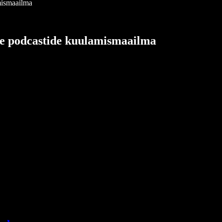
mismaailma
se podcastide kuulamismaailma