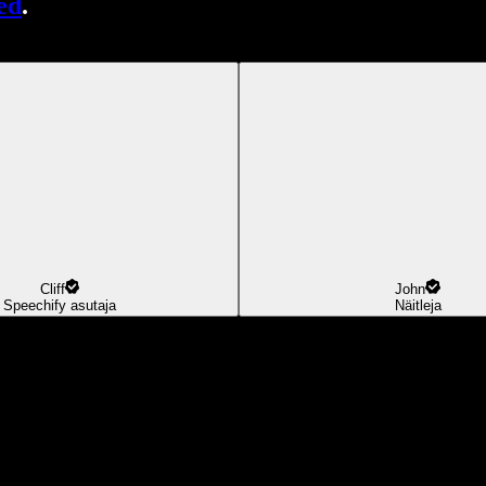
ed
.
Cliff
John
Speechify asutaja
Näitleja