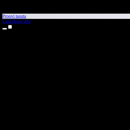
Proovi tasuta
Laadi kohe alla
Tooted
Tekst kõneks
iPhone’i ja iPadi rakendused
Androidi rakendus
Chrome’i laiendus
Edge’i laiendus
Veebirakendus
Maci rakendus
Windowsi rakendus