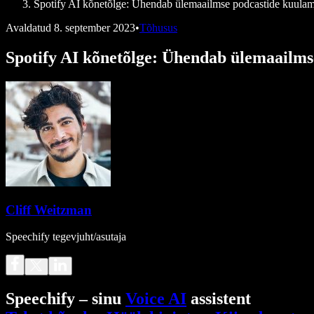
Spotify AI kõnetõlge: Ühendab ülemaailmse podcastide kuula
Avaldatud
8. september 2023
•
Tõhusus
Spotify AI kõnetõlge: Ühendab ülemaailm
Cliff Weitzman
Speechify tegevjuht/asutaja
Speechify – sinu
Voice AI
assistent