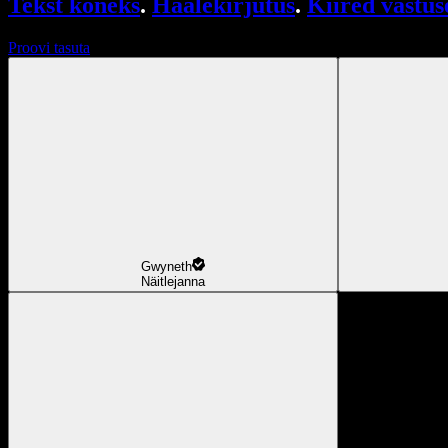
Tekst kõneks
.
Häälekirjutus
.
Kiired vastus
Proovi tasuta
Gwyneth
Näitlejanna