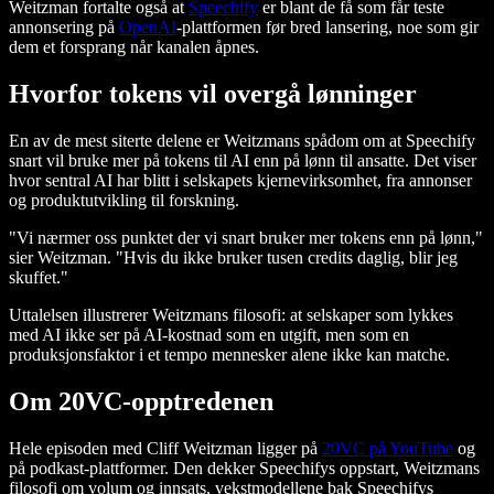
Weitzman fortalte også at
Speechify
er blant de få som får teste
annonsering på
OpenAI
-plattformen før bred lansering, noe som gir
dem et forsprang når kanalen åpnes.
Hvorfor tokens vil overgå lønninger
En av de mest siterte delene er Weitzmans spådom om at Speechify
snart vil bruke mer på tokens til AI enn på lønn til ansatte. Det viser
hvor sentral AI har blitt i selskapets kjernevirksomhet, fra annonser
og produktutvikling til forskning.
"Vi nærmer oss punktet der vi snart bruker mer tokens enn på lønn,"
sier Weitzman. "Hvis du ikke bruker tusen credits daglig, blir jeg
skuffet."
Uttalelsen illustrerer Weitzmans filosofi: at selskaper som lykkes
med AI ikke ser på AI-kostnad som en utgift, men som en
produksjonsfaktor i et tempo mennesker alene ikke kan matche.
Om 20VC-opptredenen
Hele episoden med Cliff Weitzman ligger på
20VC på YouTube
og
på podkast-plattformer. Den dekker Speechifys oppstart, Weitzmans
filosofi om volum og innsats, vekstmodellene bak Speechifys