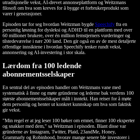
utradisjonelle vekst, AI-drevet annonseplattform og Weitzmans
filosofi om hva som kreves for å bygge et forbrukerprodukt som
varer i generasjoner.
Episoden tar for seg hvordan Weitzman bygde
Speechify
fra en
personlig løsning for dysleksi og ADHD til en plattform med over
60 millioner brukere, over én million femstjerners vurderinger og
tilstedeværelse i nær 200 land. Den gir også en av de mest detaljerte
offentlige innsiktene i hvordan Speechify tenker rundt vekst,
annonsering og AI-investering i stor skala.
Lærdom fra 100 ledende
abonnementsselskaper
En sentral del av episoden handler om Weitzmans vane med
systematisk å finne og møte gründerne og lederne bak verdens 100
største abonnementsselskaper målt i inntekt. Han reiser for å møte
dem personlig og henter ut konkret kunnskap om hva som faktisk
gir vekst.
"Min regel er at jeg leser 100 bøker om emnet, finner 100 eksperter
og snakker med dem," sa Weitzman i episoden. Blant disse var
gründerne av Instagram, Twitter, Plaid, 23andMe, Honey,
Grammarly og Robinhood, hvorav mange senere ble investorer i