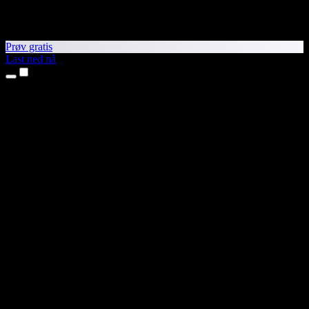
Prøv gratis
Last ned nå
Produkter
Tekst til tale
iPhone- og iPad-apper
Android-app
Chrome-utvidelse
Edge-utvidelse
Nettapp
Mac-app
Windows-app