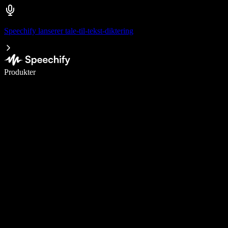
Speechify lanserer tale-til-tekst-diktering
Skriv 5× raskere med diktering
Produkter
Les mer