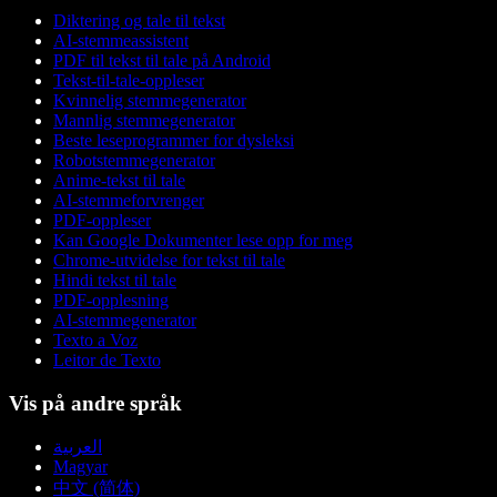
Diktering og tale til tekst
AI-stemmeassistent
PDF til tekst til tale på Android
Tekst-til-tale-oppleser
Kvinnelig stemmegenerator
Mannlig stemmegenerator
Beste leseprogrammer for dysleksi
Robotstemmegenerator
Anime-tekst til tale
AI-stemmeforvrenger
PDF-oppleser
Kan Google Dokumenter lese opp for meg
Chrome-utvidelse for tekst til tale
Hindi tekst til tale
PDF-opplesning
AI-stemmegenerator
Texto a Voz
Leitor de Texto
Vis på andre språk
العربية
Magyar
中文 (简体)