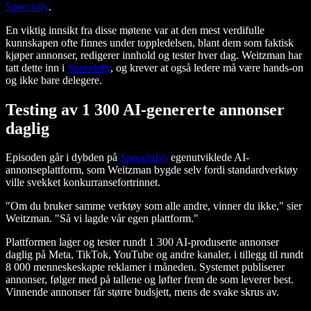
Speechify
.
En viktig innsikt fra disse møtene var at den mest verdifulle
kunnskapen ofte finnes under toppledelsen, blant dem som faktisk
kjøper annonser, redigerer innhold og tester hver dag. Weitzman har
tatt dette inn i
Speechify
, og krever at også ledere må være hands-on
og ikke bare delegere.
Testing av 1 300 AI-genererte annonser
daglig
Episoden går i dybden på
Speechifys
egenutviklede AI-
annonseplattform, som Weitzman bygde selv fordi standardverktøy
ville svekket konkurransefortrinnet.
"Om du bruker samme verktøy som alle andre, vinner du ikke," sier
Weitzman. "Så vi lagde vår egen plattform."
Plattformen lager og tester rundt 1 300 AI-produserte annonser
daglig på Meta, TikTok, YouTube og andre kanaler, i tillegg til rundt
8 000 menneskeskapte reklamer i måneden. Systemet publiserer
annonser, følger med på tallene og løfter frem de som leverer best.
Vinnende annonser får større budsjett, mens de svake skrus av.