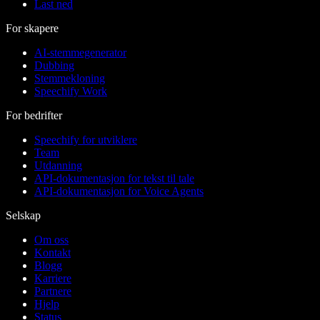
Last ned
For skapere
AI-stemmegenerator
Dubbing
Stemmekloning
Speechify Work
For bedrifter
Speechify for utviklere
Team
Utdanning
API-dokumentasjon for tekst til tale
API-dokumentasjon for Voice Agents
Selskap
Om oss
Kontakt
Blogg
Karriere
Partnere
Hjelp
Status