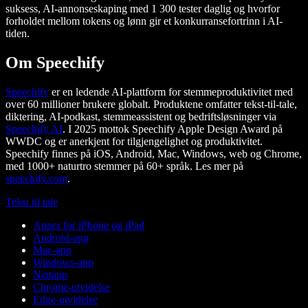
suksess, AI-annonseskaping med 1 300 tester daglig og hvorfor
forholdet mellom tokens og lønn gir et konkurransefortrinn i AI-
tiden.
Om Speechify
Speechify
er en ledende AI-plattform for stemmeproduktivitet med
over 60 millioner brukere globalt. Produktene omfatter tekst-til-tale,
diktering, AI-podkast, stemmeassistent og bedriftsløsninger via
Speechify AI
. I 2025 mottok Speechify Apple Design Award på
WWDC og er anerkjent for tilgjengelighet og produktivitet.
Speechify finnes på iOS, Android, Mac, Windows, web og Chrome,
med 1000+ naturtro stemmer på 60+ språk. Les mer på
speechify.com
.
Tekst til tale
Apper for iPhone og iPad
Android-app
Mac-app
Windows-app
Nettapp
Chrome-utvidelse
Edge-utvidelse