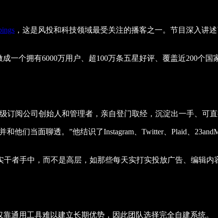
bings
，这是风投和科技领域最受关注的播客之一。节目深入讲述了Sp
成一个拥有6000万用户、超100万条五星好评、覆盖近200个国家
0家消费级订阅公司创始人和管理者，亲自登门取经，沉淀出一手、可
当面聊透。”他结识了Instagram、Twitter、Plaid、23andM
干者手中，而不是高层，如那些每天实打实投放广告、编辑内容、推
认为，仅靠通用工具难以建立长期优势，因此团队选择完全自建系统。