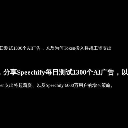
peechify每日测试1300个AI广告，以及为何Token投入将超工资支出
n做客20VC，分享Speechify每日测试1300个A
为何Token支出将超薪资、以及Speechify 6000万用户的增长策略。