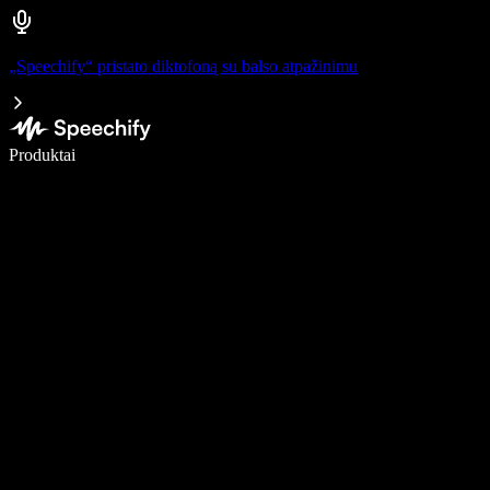
„Speechify“ pristato diktofoną su balso atpažinimu
Rašykite 5× greičiau naudodami diktavimą balsu
Produktai
Sužinokite daugiau