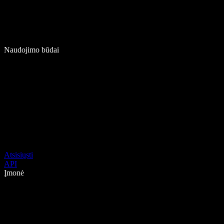
Naudojimo būdai
Atsisiųsti
API
Įmonė