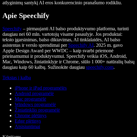
atlyginimų santykį AI eros konkurencinio pranašumo rodikliu.
Apie Speechify
Speechify
– pirmaujanti AI balso produktyvumo platforma, turinti
daugiau nei 60 mln. vartotojų visame pasaulyje. Jos produktai:
teksto įgarsinimas, balso diktavimas, AI tinklalaidės, AI balso
asistentas ir verslo sprendimai per
Speechify AI
. 2025 m. gavo
Apple Design Award per WWDC – kaip svarbi priemonė
prieinamumui ir produktyvumui. Speechify veikia iOS, Android,
Mac, Windows, žiniatinklyje ir Chrome, siūlo 1 000+ natūralių balsų
daugiau kaip 60 kalbų. Sužinokite daugiau
speechify.com
.
Tekstas į kalbą
iPhone ir iPad programėlės
Android programėlė
Mac programėlė
Windows programėlė
Žiniatinklio programėlė
Chrome plėtinys
Edge plėtinys
Atsisiuntimai
Kūrėjams