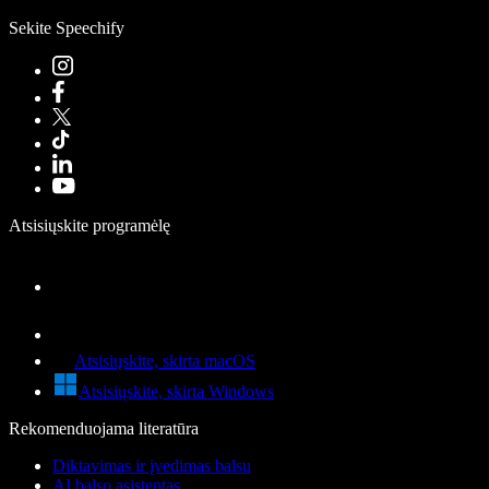
Sekite Speechify
Atsisiųskite programėlę
Atsisiųskite, skirta macOS
Atsisiųskite, skirta Windows
Rekomenduojama literatūra
Diktavimas ir įvedimas balsu
AI balso asistentas