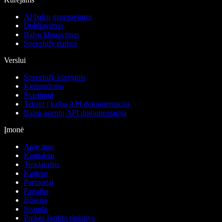
AI balsų generavimas
Dubliavimas
Balso klonavimas
Speechify darbui
Verslui
Speechify kūrėjams
Komandoms
Švietimui
Teksto į kalbą API dokumentacija
Balso agentų API dokumentacija
Įmonė
Apie mus
Kontaktai
Tinklaraštis
Karjera
Partneriai
Pagalba
Būsena
Spauda
Prekės ženklo rinkinys