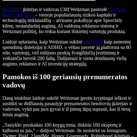
Speechify
įkūrėjas ir vadovas Cliff Weitzman pasirodė
20VC su
Harry Stebbings
– vienoje populiariausių rizikos kapitalo ir
technologijų tinklalaidžių – atvirame pokalbyje apie Speechify
kilmę, nestandartinį augimą, AI valdomą reklamos sistemą ir
Weitzman požiūrį, ko reikia kuriant išskirtinį vartotojų produktą.
Laidoje aptariama, kaip Weitzman sukūrė
Speechify
kaip asmeninį
sprendimą disleksijai ir ADHD, o vėliau pavertė ją platforma su 60
mln. vartotojų, virš milijono penkių žvaigždučių įvertinimų ir
veikiančia beveik 200 šalių. Dalijamasi ir viena detaliausių viešų
augimo, reklamos ir AI investicijų strategijų.
Pamokos iš 100 geriausių prenumeratos
vadovų
Daug triukšmo laidoje sukėlė Weitzman įprotis kryptingai ieškoti ir
susitikti su didžiausių pasaulyje prenumeratos bendrovių įkūrėjais ir
vadovais, vykti pas juos gyvai ir iš pirmų lūpų suprasti, kas iš tiesų
lemia augimą.
„Taisyklė: perskaitau 100 knygų tema, išskiriu 100 ekspertų ir
kalbuosi su jais,“ – dalijosi Weitzman. Jis susisiekė su Instagram,
Twitter, Plaid, 23andMe, Honey, Grammarly, Robinhood įkūrėjais –