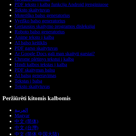
PDF teksto į kalbą funkcija Android įrenginiuose
Teksto skaitytuvas
Moteriško balso generatorius
Vyriško balso generatorius
Geriausios skaitymo programos disleksijai
Roboto balso generatorius
Anime teksto į kalbą
AI balso keitiklis
PDF garso skaitytuvas
Ar Google Docs gali man skaityti garsiai?
Chrome plėtinys tekstui į kalbą
Hindi kalbos tekstas į kalbą
PDF skaitymas balsu
AI balsų generavimas
Tekstas į balsą
Teksto skaitytuvas
Peržiūrėti kitomis kalbomis
العربية
Magyar
中文 (简体)
中文 (台灣)
中文 (简体 中国大陆)