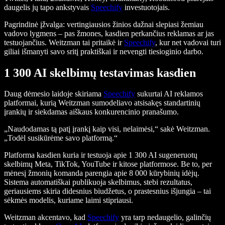
daugelis jų tapo ankstyvais
Speechify
investuotojais.
Pagrindinė įžvalga: vertingiausios žinios dažnai slepiasi žemiau
vadovo lygmens – pas žmones, kasdien perkančius reklamas ar jas
testuojančius. Weitzman tai pritaikė ir
Speechify
, kur net vadovai turi
giliai išmanyti savo sritį praktiškai ir nevengti tiesioginio darbo.
1 300 AI skelbimų testavimas kasdien
Daug dėmesio laidoje skiriama
Speechify
sukurtai AI reklamos
platformai, kurią Weitzman sumodeliavo atsisakęs standartinių
įrankių ir siekdamas aiškaus konkurencinio pranašumo.
„Naudodamas tą patį įrankį kaip visi, nelaimėsi,“ sakė Weitzman.
„Todėl susikūrėme savo platformą.“
Platforma kasdien kuria ir testuoja apie 1 300 AI sugeneruotų
skelbimų Meta, TikTok, YouTube ir kitose platformose. Be to, per
mėnesį žmonių komanda parengia apie 8 000 kūrybinių idėjų.
Sistema automatiškai publikuoja skelbimus, stebi rezultatus,
geriausiems skiria didesnius biudžetus, o prastesnius išjungia – tai
sėkmės modelis, kuriame laimi stipriausi.
Weitzman akcentavo, kad
Speechify
yra tarp nedaugelio, galinčių