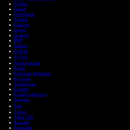
Čeština
Dansk
Nederlands
English
Français
Suomi
Deutsch
हिन्दी
Italiano
日本語
한국어
Norsk bokmål
Polski
Português Brasileiro
Русский
Українська
Español
Español (México)
Svenska
ไทย
Türkçe
Tiếng Việt
Română
Português