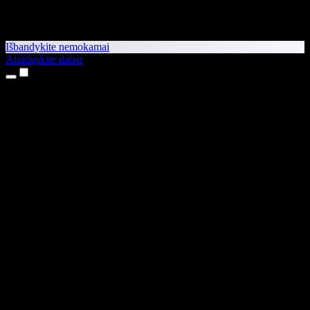
Išbandykite nemokamai
Atsisiųskite dabar
Produktai
Teksto skaitymas balsu
iPhone ir iPad programėlės
Android programėlė
Chrome plėtinys
Edge plėtinys
Interneto programėlė
Mac programėlė
Windows programėlė