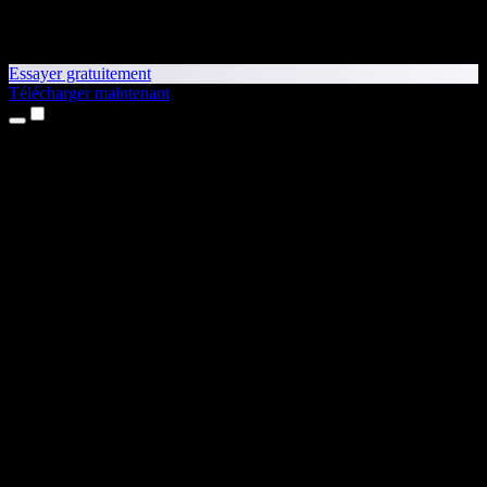
Essayer gratuitement
Télécharger maintenant
Produits
Synthèse vocale
Apps iPhone et iPad
App Android
Extension Chrome
Extension Edge
Application web
App Mac
App Windows