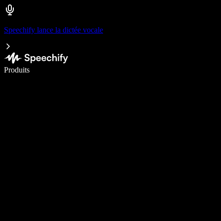
Speechify lance la dictée vocale
Écrivez 5× plus vite grâce à la dictée vocale
Produits
En savoir plus