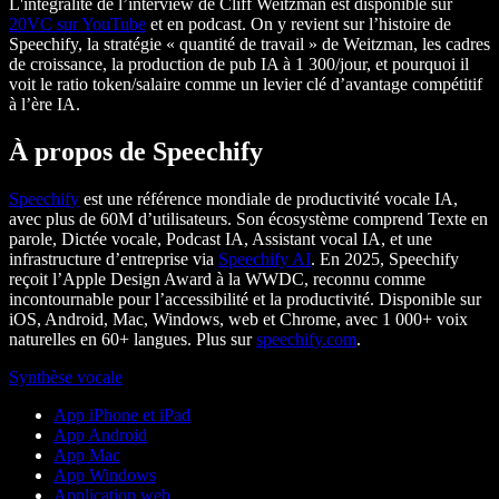
L'intégralité de l’interview de Cliff Weitzman est disponible sur
20VC sur YouTube
et en podcast. On y revient sur l’histoire de
Speechify, la stratégie « quantité de travail » de Weitzman, les cadres
de croissance, la production de pub IA à 1 300/jour, et pourquoi il
voit le ratio token/salaire comme un levier clé d’avantage compétitif
à l’ère IA.
À propos de Speechify
Speechify
est une référence mondiale de productivité vocale IA,
avec plus de 60M d’utilisateurs. Son écosystème comprend Texte en
parole, Dictée vocale, Podcast IA, Assistant vocal IA, et une
infrastructure d’entreprise via
Speechify AI
. En 2025, Speechify
reçoit l’Apple Design Award à la WWDC, reconnu comme
incontournable pour l’accessibilité et la productivité. Disponible sur
iOS, Android, Mac, Windows, web et Chrome, avec 1 000+ voix
naturelles en 60+ langues. Plus sur
speechify.com
.
Synthèse vocale
App iPhone et iPad
App Android
App Mac
App Windows
Application web