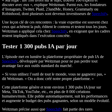
« Ma règle : lire 100 livres sur le sujet, trouver 100 experts et
discuter avec eux », explique Weitzman. Parmi eux, les fondateurs
d’Instagram, Twitter, Plaid, 23andMe, Honey, Grammarly ou
Robinhood, dont plusieurs sont devenus investisseurs de
Speechify
.
Une leçon clé de ces rencontres : la vraie expertise est souvent chez
ceux qui achètent la pub, éditent le contenu et testent tous les jours.
Weitzman a appliqué cela chez
Speechify
, en exigeant que les cadres
restent impliqués dans l’exécution concrète.
Tester 1 300 pubs IA par jour
L’épisode met en lumière la plateforme propriétaire de pub IA de
Speechify
, développée par Weitzman pour ne pas perdre tout
avantage face aux outils standard du marché.
« Si vous utilisez l’outil de tout le monde, vous ne gagnerez pas, »
dit Weitzman. « On a donc créé notre propre plateforme. »
Cette plateforme génère et teste environ 1 300 pubs IA/jour sur
Meta, TikTok, YouTube, etc., en plus de 8 000 créations
humaines/mois. Elle publie automatiquement, suit les performances
et augmente le budget des pubs gagnantes, selon un modèle évolutif.
Weitzman précise aussi que
Speechify
fait partie des rares