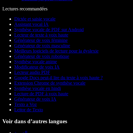
Lectures recommandées
Dictée et saisie vocale
Assistant vocal IA
Synthèse vocale de PDF sur Android
Lecteur de texte à voix haute
Générateur de voix féminine
Générateur de voix masculine
Meilleurs logiciels de lecture pour la dyslexie
Générateur de voix robotique
Synthèse vocale anime
Modificateur de voix IA
Lecteur audio PDF
Google Docs peut-il lire du texte à voix haute ?
Extension Chrome de synthèse vocale
Synthèse vocale en hindi
Lecture de PDF à voix haute
Générateur de voix IA
Texto a Voz
Leitor de Texto
Voir dans d’autres langues
العربية