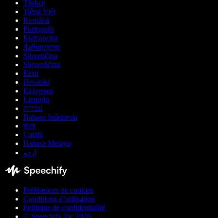
Türkçe
Tiếng Việt
Română
Português
Български
ქართული
Slovenčina
Slovenščina
Eesti
Hrvatski
Ελληνικά
Lietuvių
עברית
Bahasa Indonesia
বাংলা
Català
Bahasa Melayu
اردو
Préférences de cookies
Conditions d’utilisation
Politique de confidentialité
© Speechify Inc 2026