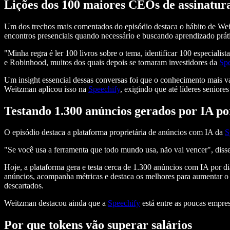
Lições dos 100 maiores CEOs de assinatur
Um dos trechos mais comentados do episódio destaca o hábito de Wei
encontros presenciais quando necessário e buscando aprendizado práti
"Minha regra é ler 100 livros sobre o tema, identificar 100 especiali
e Robinhood, muitos dos quais depois se tornaram investidores da
Spe
Um insight essencial dessas conversas foi que o conhecimento mais v
Weitzman aplicou isso na
Speechify
, exigindo que até líderes senior
Testando 1.300 anúncios gerados por IA po
O episódio destaca a plataforma proprietária de anúncios com IA da
S
"Se você usa a ferramenta que todo mundo usa, não vai vencer", diss
Hoje, a plataforma gera e testa cerca de 1.300 anúncios com IA por
anúncios, acompanha métricas e destaca os melhores para aumentar 
descartados.
Weitzman destacou ainda que a
Speechify
está entre as poucas empres
Por que tokens vão superar salários