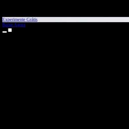
Experimente Grátis
Baixe Agora
Produtos
Texto para Fala
Apps para iPhone e iPad
App para Android
Extensão para Chrome
Extensão para Edge
App Web
App para Mac
App para Windows