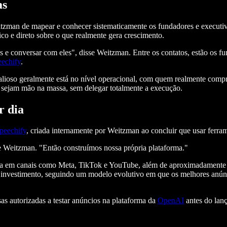
as
tzman de mapear e conhecer sistematicamente os fundadores e executiv
co e direto sobre o que realmente gera crescimento.
stas e conversar com eles", disse Weitzman. Entre os contatos, estão o
echify
.
alioso geralmente está no nível operacional, com quem realmente compr
es sejam mão na massa, sem delegar totalmente a execução.
r dia
peechify
, criada internamente por Weitzman ao concluir que usar ferram
e Weitzman. "Então construímos nossa própria plataforma."
 dia em canais como Meta, TikTok e YouTube, além de aproximadamente 
o investimento, seguindo um modelo evolutivo em que os melhores anú
as autorizadas a testar anúncios na plataforma da
OpenAI
antes do lanç