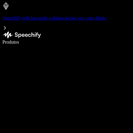
Speechify está lançando a digitação por voz com ditado
Escreva 5× mais rápido com digitação por voz
Produtos
Saiba mais