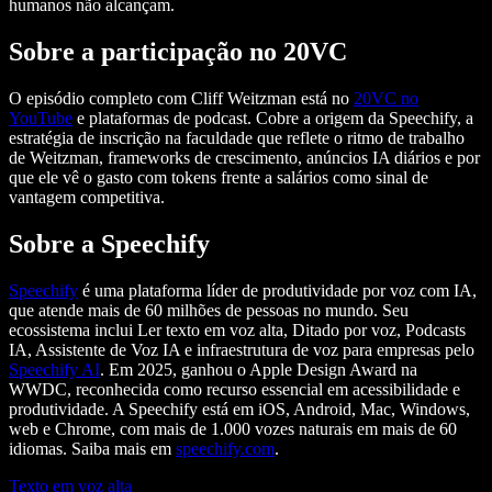
humanos não alcançam.
Sobre a participação no 20VC
O episódio completo com Cliff Weitzman está no
20VC no
YouTube
e plataformas de podcast. Cobre a origem da Speechify, a
estratégia de inscrição na faculdade que reflete o ritmo de trabalho
de Weitzman, frameworks de crescimento, anúncios IA diários e por
que ele vê o gasto com tokens frente a salários como sinal de
vantagem competitiva.
Sobre a Speechify
Speechify
é uma plataforma líder de produtividade por voz com IA,
que atende mais de 60 milhões de pessoas no mundo. Seu
ecossistema inclui Ler texto em voz alta, Ditado por voz, Podcasts
IA, Assistente de Voz IA e infraestrutura de voz para empresas pelo
Speechify AI
. Em 2025, ganhou o Apple Design Award na
WWDC, reconhecida como recurso essencial em acessibilidade e
produtividade. A Speechify está em iOS, Android, Mac, Windows,
web e Chrome, com mais de 1.000 vozes naturais em mais de 60
idiomas. Saiba mais em
speechify.com
.
Texto em voz alta