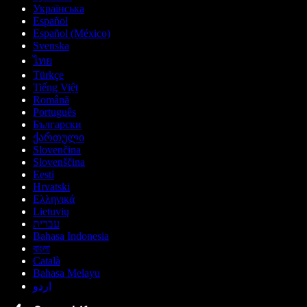
Українська
Español
Español (México)
Svenska
ไทย
Türkçe
Tiếng Việt
Română
Português
Български
ქართული
Slovenčina
Slovenščina
Eesti
Hrvatski
Ελληνικά
Lietuvių
עברית
Bahasa Indonesia
বাংলা
Català
Bahasa Melayu
اردو