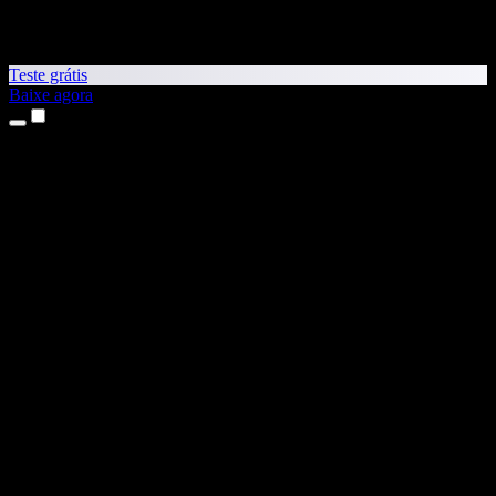
Teste grátis
Baixe agora
Produtos
Leitura em voz alta
Apps para iPhone e iPad
App para Android
Extensão para Chrome
Extensão para Edge
App Web
App para Mac
App para Windows