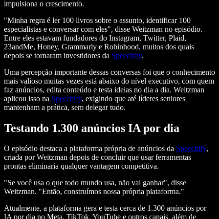
impulsiona o crescimento.
"Minha regra é ler 100 livros sobre o assunto, identificar 100
especialistas e conversar com eles", disse Weitzman no episódio.
Entre eles estavam fundadores do Instagram, Twitter, Plaid,
23andMe, Honey, Grammarly e Robinhood, muitos dos quais
depois se tornaram investidores da
Speechify
.
Uma percepção importante dessas conversas foi que o conhecimento
mais valioso muitas vezes está abaixo do nível executivo, com quem
faz anúncios, edita conteúdo e testa ideias no dia a dia. Weitzman
aplicou isso na
Speechify
, exigindo que até líderes seniores
mantenham a prática, sem delegar tudo.
Testando 1.300 anúncios IA por dia
O episódio destaca a plataforma própria de anúncios da
Speechify
,
criada por Weitzman depois de concluir que usar ferramentas
prontas eliminaria qualquer vantagem competitiva.
"Se você usa o que todo mundo usa, não vai ganhar", disse
Weitzman. "Então, construímos nossa própria plataforma."
Atualmente, a plataforma gera e testa cerca de 1.300 anúncios por
IA por dia no Meta, TikTok, YouTube e outros canais, além de