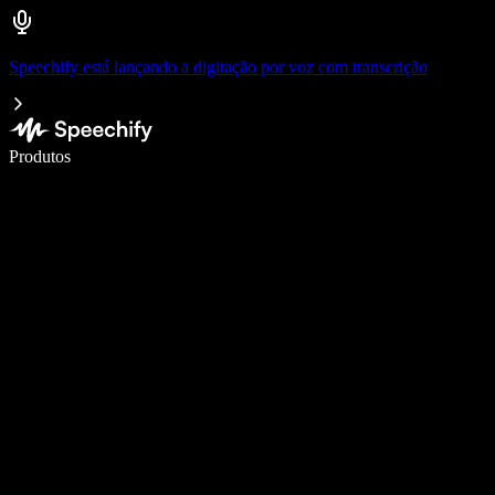
Speechify está lançando a digitação por voz com transcrição
Escreva 5× mais rápido com a digitação por voz
Produtos
Saiba mais