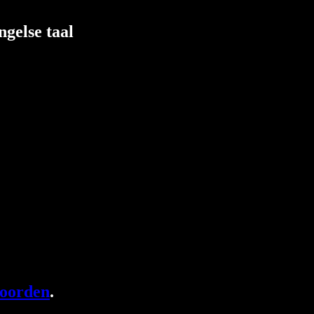
ngelse taal
woorden
.