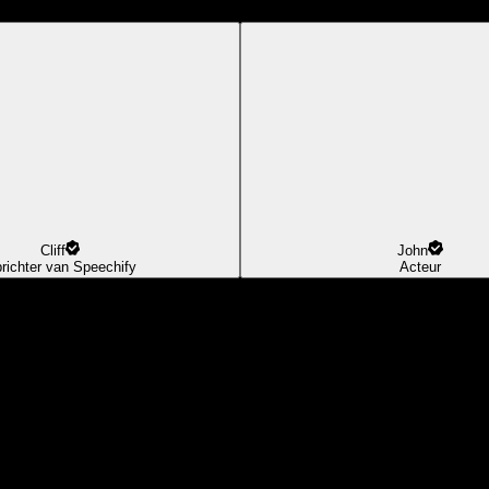
Cliff
John
richter van Speechify
Acteur