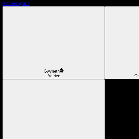
Probeer gratis
Gwyneth
Actrice
Op