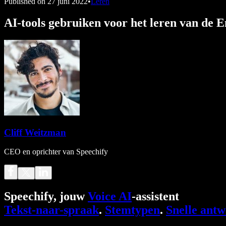
Published on
27 juni 2022
•
Leren
AI-tools gebruiken voor het leren van de E
Cliff Weitzman
CEO en oprichter van Speechify
Speechify, jouw
Voice AI
-assistent
Tekst-naar-spraak
.
Stemtypen
.
Snelle ant