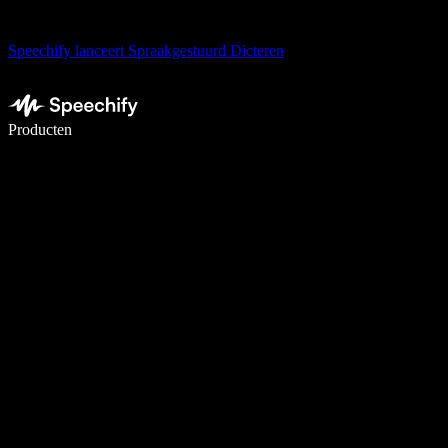
Speechify lanceert Spraakgestuurd Dicteren
Schrijf 5× sneller met spraaktypen
Producten
Meer informatie