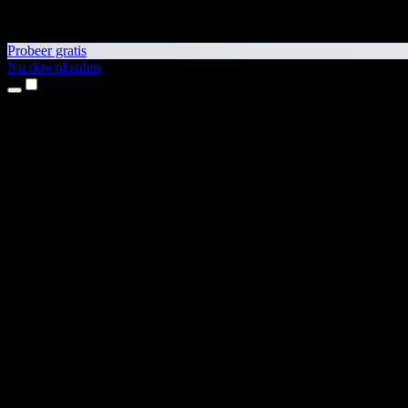
Probeer gratis
Nu downloaden
Producten
Tekst-naar-spraak
iPhone- en iPad-apps
Android-app
Chrome-extensie
Edge-extensie
Webapp
Mac-app
Windows-app