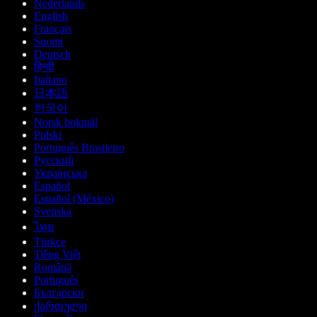
Nederlands
English
Français
Suomi
Deutsch
हिन्दी
Italiano
日本語
한국어
Norsk bokmål
Polski
Português Brasileiro
Русский
Українська
Español
Español (México)
Svenska
ไทย
Türkçe
Tiếng Việt
Română
Português
Български
ქართული