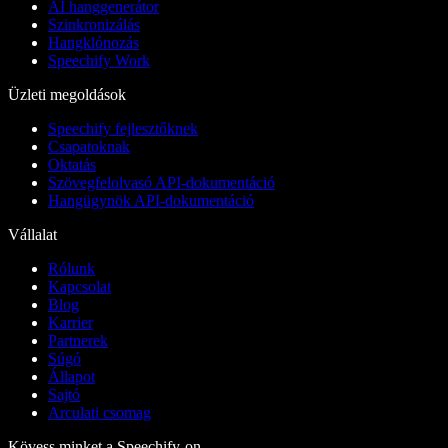
AI hanggenerátor
Szinkronizálás
Hangklónozás
Speechify Work
Üzleti megoldások
Speechify fejlesztőknek
Csapatoknak
Oktatás
Szövegfelolvasó API-dokumentáció
Hangügynök API-dokumentáció
Vállalat
Rólunk
Kapcsolat
Blog
Karrier
Partnerek
Súgó
Állapot
Sajtó
Arculati csomag
Kövess minket a Speechify-on