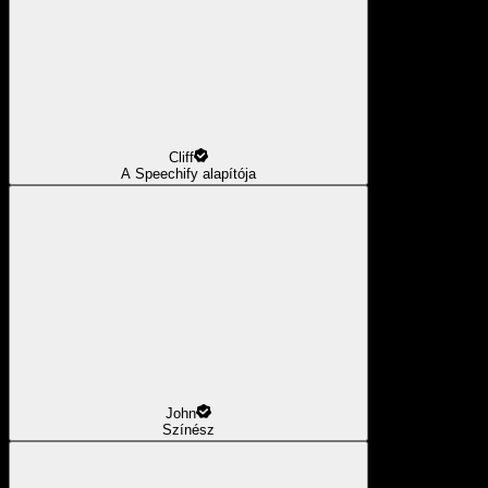
Cliff
A Speechify alapítója
John
Színész