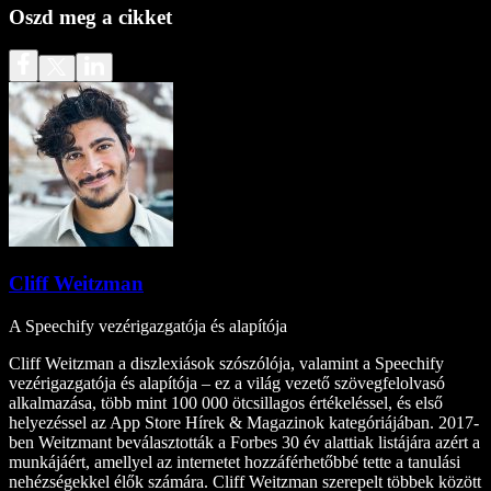
Oszd meg a cikket
Cliff Weitzman
A Speechify vezérigazgatója és alapítója
Cliff Weitzman a diszlexiások szószólója, valamint a Speechify
vezérigazgatója és alapítója – ez a világ vezető szövegfelolvasó
alkalmazása, több mint 100 000 ötcsillagos értékeléssel, és első
helyezéssel az App Store Hírek & Magazinok kategóriájában. 2017-
ben Weitzmant beválasztották a Forbes 30 év alattiak listájára azért a
munkájáért, amellyel az internetet hozzáférhetőbbé tette a tanulási
nehézségekkel élők számára. Cliff Weitzman szerepelt többek között