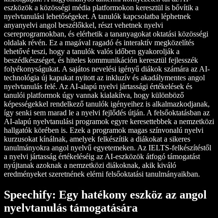
eszközök a közösségi média platformokon keresztül is bővítik a
nyelvtanulási lehetőségeket. A tanulók kapcsolatba léphetnek
anyanyelvi angol beszélőkkel, részt vehetnek nyelvi
csereprogramokban, és elérhetik a tananyagokat oktatási közösségi
oldalak révén. Ez a magával ragadó és interaktív megközelítés
lehetővé teszi, hogy a tanulók valós időben gyakorolják a
beszédkészséget, és hiteles kommunikáción keresztül fejlesszék
folyékonyságukat. A sajátos nevelési igényű diákok számára az AI-
technológia új kapukat nyitott az inkluzív és akadálymentes angol
nyelvtanulás felé. Az AI-alapú nyelvi jártassági értékelések és
tanulói platformok úgy vannak kialakítva, hogy különböző
képességekkel rendelkező tanulók igényeihez is alkalmazkodjanak,
így senki sem marad le a nyelvi fejlődés útján. A felsőoktatásban az
AI-alapú nyelvtanulási programok egyre keresettebbek a nemzetközi
hallgatók körében is. Ezek a programok magas színvonalú nyelvi
kurzusokat kínálnak, amelyek felkészítik a diákokat a sikeres
tanulmányokra angol nyelvű egyetemeken. Az IELTS-felkészítéstől
a nyelvi jártasság értékeléséig az AI-eszközök átfogó támogatást
nyújtanak azoknak a nemzetközi diákoknak, akik kiváló
eredményeket szeretnének elérni felsőoktatási tanulmányaikban.
Speechify: Egy hatékony eszköz az angol
nyelvtanulás támogatására