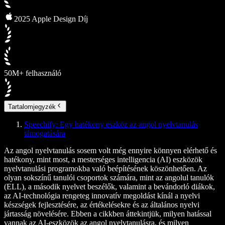
2025 Apple Design Díj
50M+ felhasználó
Tartalomjegyzék
Speechify: Egy hatékony eszköz az angol nyelvtanulás
támogatására
Az angol nyelvtanulás sosem volt még ennyire könnyen elérhető és
hatékony, mint most, a mesterséges intelligencia (AI) eszközök
nyelvtanulási programokba való beépítésének köszönhetően. Az
olyan sokszínű tanulói csoportok számára, mint az angolul tanulók
(ELL), a második nyelvet beszélők, valamint a bevándorló diákok,
az AI-technológia rengeteg innovatív megoldást kínál a nyelvi
készségek fejlesztésére, az értékelésekre és az általános nyelvi
jártasság növelésére. Ebben a cikkben áttekintjük, milyen hatással
vannak az AI-eszközök az angol nyelvtanulásra, és milyen