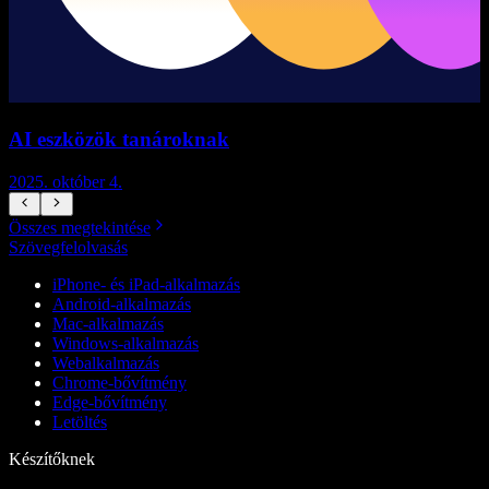
AI eszközök tanároknak
2025. október 4.
2
Összes megtekintése
Szövegfelolvasás
iPhone- és iPad-alkalmazás
Android-alkalmazás
Mac-alkalmazás
Windows-alkalmazás
Webalkalmazás
Chrome-bővítmény
Edge-bővítmény
Letöltés
Készítőknek