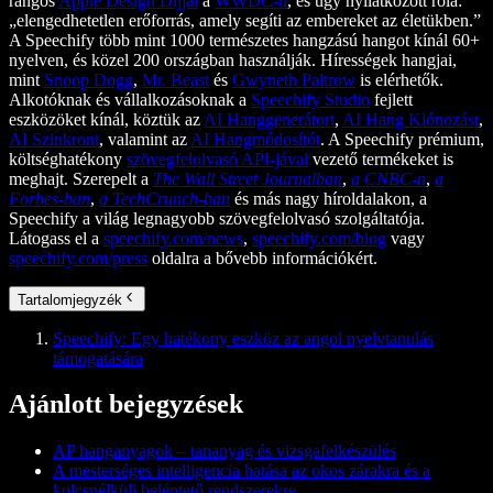
rangos
Apple Design Díjjal
a
WWDC-n
, és úgy nyilatkozott róla:
„elengedhetetlen erőforrás, amely segíti az embereket az életükben.”
A Speechify több mint 1000 természetes hangzású hangot kínál 60+
nyelven, és közel 200 országban használják. Hírességek hangjai,
mint
Snoop Dogg
,
Mr. Beast
és
Gwyneth Paltrow
is elérhetők.
Alkotóknak és vállalkozásoknak a
Speechify Studio
fejlett
eszközöket kínál, köztük az
AI Hanggenerátort
,
AI Hang Klónozást
,
AI Szinkront
, valamint az
AI Hangmódosítót
. A Speechify prémium,
költséghatékony
szövegfelolvasó API-jával
vezető termékeket is
meghajt. Szerepelt a
The Wall Street Journalban
,
a CNBC-n
,
a
Forbes-ban
,
a TechCrunch-ban
és más nagy híroldalakon, a
Speechify a világ legnagyobb szövegfelolvasó szolgáltatója.
Látogass el a
speechify.com/news
,
speechify.com/blog
vagy
speechify.com/press
oldalra a bővebb információkért.
Tartalomjegyzék
Speechify: Egy hatékony eszköz az angol nyelvtanulás
támogatására
Ajánlott bejegyzések
AP hanganyagok – tananyag és vizsgafelkészülés
A mesterséges intelligencia hatása az okos zárakra és a
kulcsnélküli beléptető rendszerekre