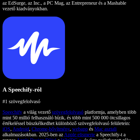
az EdSurge, az Inc., a PC Mag, az Entrepreneur és a Mashable
vezető kiadványokban.
A Speechify-ról
#1 szövegfelolvasó
Speechify
a világ vezető
szövegfelolvasó
platformja, amelyben több
mint 50 millió felhasználó bízik, és több mint 500 000 ötcsillagos
értékeléssel büszkélkedhet különböző szövegfelolvasó felületein:
iOS
,
Android
,
Chrome-bővítmény
,
webapp
és
Mac asztali
alkalmazásokban. 2025-ben az
Apple elismerte
a Speechify-t a