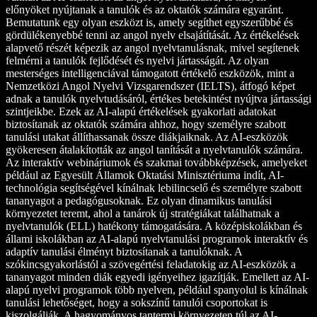
előnyöket nyújtanak a tanulók és az oktatók számára egyaránt.
Bemutatunk egy olyan eszközt is, amely segíthet egyszerűbbé és
gördülékenyebbé tenni az angol nyelv elsajátítását. Az értékelések
alapvető részét képezik az angol nyelvtanulásnak, mivel segítenek
felmérni a tanulók fejlődését és nyelvi jártasságát. Az olyan
mesterséges intelligenciával támogatott értékelő eszközök, mint a
Nemzetközi Angol Nyelvi Vizsgarendszer (IELTS), átfogó képet
adnak a tanulók nyelvtudásáról, értékes betekintést nyújtva jártassági
szintjeikbe. Ezek az AI-alapú értékelések gyakorlati adatokat
biztosítanak az oktatók számára ahhoz, hogy személyre szabott
tanulási utakat állíthassanak össze diákjaiknak. Az AI-eszközök
gyökeresen átalakították az angol tanítását a nyelvtanulók számára.
Az interaktív webináriumok és szakmai továbbképzések, amelyeket
például az Egyesült Államok Oktatási Minisztériuma indít, AI-
technológia segítségével kínálnak lebilincselő és személyre szabott
tananyagot a pedagógusoknak. Ez olyan dinamikus tanulási
környezetet teremt, ahol a tanárok új stratégiákat találhatnak a
nyelvtanulók (ELL) hatékony támogatására. A középiskolákban és
állami iskolákban az AI-alapú nyelvtanulási programok interaktív és
adaptív tanulási élményt biztosítanak a tanulóknak. A
szókincsgyakorlástól a szövegértési feladatokig az AI-eszközök a
tananyagot minden diák egyedi igényeihez igazítják. Emellett az AI-
alapú nyelvi programok több nyelven, például spanyolul is kínálnak
tanulási lehetőséget, hogy a sokszínű tanulói csoportokat is
kiszolgálják. A hagyományos tantermi környezeten túl az AI-