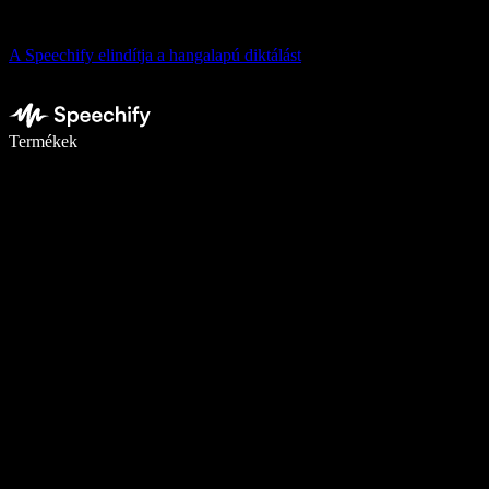
A Speechify elindítja a hangalapú diktálást
Írj akár ötször gyorsabban diktálással
Termékek
Tudj meg többet