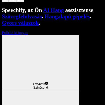
Speechify, az Ön
AI Hang
asszisztense
Szövegfelolvasás
.
Hangalapú gépelés
.
Gyors válaszok
.
Próbáld ki ingyen
Gwyneth
Színésznő