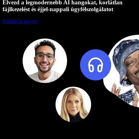
Élvezd a legmodernebb AI hangokat, korlátlan
fájlkezelést és éjjel-nappali ügyfélszolgálatot
Próbáld ki ingyen