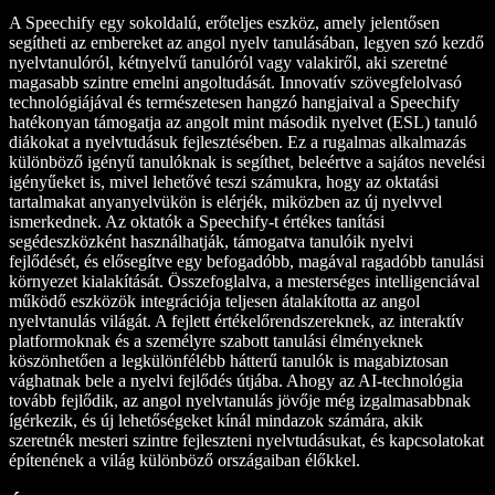
A Speechify egy sokoldalú, erőteljes eszköz, amely jelentősen
segítheti az embereket az angol nyelv tanulásában, legyen szó kezdő
nyelvtanulóról, kétnyelvű tanulóról vagy valakiről, aki szeretné
magasabb szintre emelni angoltudását. Innovatív szövegfelolvasó
technológiájával és természetesen hangzó hangjaival a Speechify
hatékonyan támogatja az angolt mint második nyelvet (ESL) tanuló
diákokat a nyelvtudásuk fejlesztésében. Ez a rugalmas alkalmazás
különböző igényű tanulóknak is segíthet, beleértve a sajátos nevelési
igényűeket is, mivel lehetővé teszi számukra, hogy az oktatási
tartalmakat anyanyelvükön is elérjék, miközben az új nyelvvel
ismerkednek. Az oktatók a Speechify-t értékes tanítási
segédeszközként használhatják, támogatva tanulóik nyelvi
fejlődését, és elősegítve egy befogadóbb, magával ragadóbb tanulási
környezet kialakítását. Összefoglalva, a mesterséges intelligenciával
működő eszközök integrációja teljesen átalakította az angol
nyelvtanulás világát. A fejlett értékelőrendszereknek, az interaktív
platformoknak és a személyre szabott tanulási élményeknek
köszönhetően a legkülönfélébb hátterű tanulók is magabiztosan
vághatnak bele a nyelvi fejlődés útjába. Ahogy az AI-technológia
tovább fejlődik, az angol nyelvtanulás jövője még izgalmasabbnak
ígérkezik, és új lehetőségeket kínál mindazok számára, akik
szeretnék mesteri szintre fejleszteni nyelvtudásukat, és kapcsolatokat
építenének a világ különböző országaiban élőkkel.