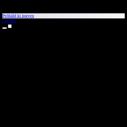
Próbáld ki ingyen
Letöltés
Termékek
Szövegfelolvasás
iPhone és iPad alkalmazások
Android alkalmazás
Chrome-bővítmény
Edge-bővítmény
Webalkalmazás
Mac alkalmazás
Windows alkalmazás