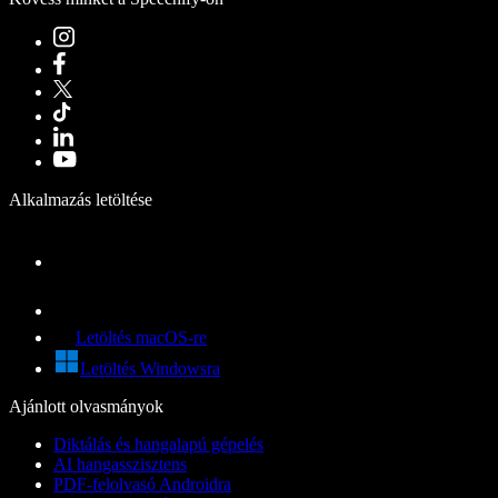
Alkalmazás letöltése
Letöltés macOS-re
Letöltés Windowsra
Ajánlott olvasmányok
Diktálás és hangalapú gépelés
AI hangasszisztens
PDF-felolvasó Androidra