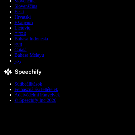
Slovenčina
Slovenščina
Eesti
Hrvatski
Ελληνικά
Lietuvių
עברית
Bahasa Indonesia
বাংলা
Català
Bahasa Melayu
اردو
Sütibeállítások
Felhasználási feltételek
Adatvédelmi irányelvek
© Speechify Inc 2026