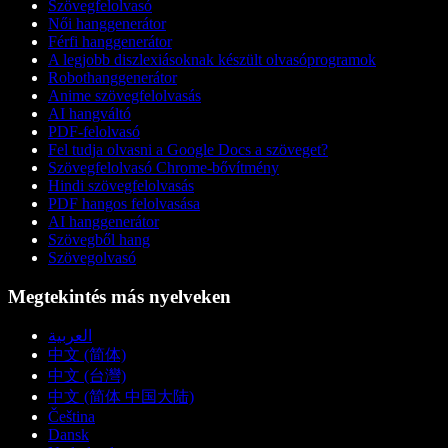
Szövegfelolvasó
Női hanggenerátor
Férfi hanggenerátor
A legjobb diszlexiásoknak készült olvasóprogramok
Robothanggenerátor
Anime szövegfelolvasás
AI hangváltó
PDF-felolvasó
Fel tudja olvasni a Google Docs a szöveget?
Szövegfelolvasó Chrome-bővítmény
Hindi szövegfelolvasás
PDF hangos felolvasása
AI hanggenerátor
Szövegből hang
Szövegolvasó
Megtekintés más nyelveken
العربية
中文 (简体)
中文 (台灣)
中文 (简体 中国大陆)
Čeština
Dansk