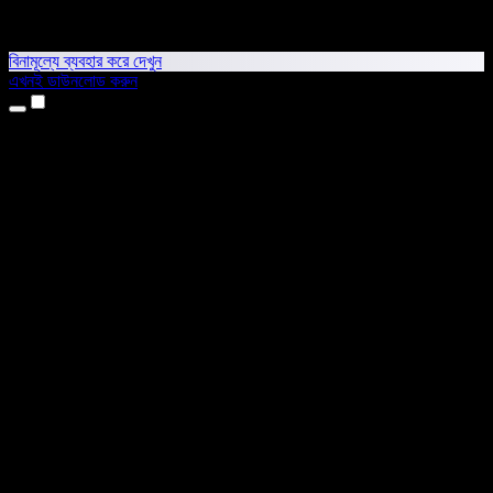
বিনামূল্যে ব্যবহার করে দেখুন
এখনই ডাউনলোড করুন
প্রোডাক্ট
টেক্সট টু স্পিচ
আইফোন ও আইপ্যাড অ্যাপ
অ্যান্ড্রয়েড অ্যাপ
ক্রোম এক্সটেনশন
এজ এক্সটেনশন
ওয়েব অ্যাপ
ম্যাক অ্যাপ
উইন্ডোজ অ্যাপ
এআই ভয়েস জেনারেটর