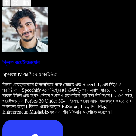
ক্লিফ ওয়েইৎজম্যান
Speechify-এর সিইও ও প্রতিষ্ঠাতা
ক্লিফ ওয়েইৎজম্যান ডিসলেক্সিয়ার পক্ষে সোচ্চার এবং Speechify-এর সিইও ও
প্রতিষ্ঠাতা। Speechify হলো বিশ্বের #1 টেক্সট-টু-স্পিচ অ্যাপ, যার ১,০০,০০০+ ৫-
তারকা রিভিউ এবং অ্যাপ স্টোরে সংবাদ ও ম্যাগাজিন শ্রেণিতে শীর্ষ স্থান। ২০১৭ সালে,
ওয়েইৎজম্যান Forbes 30 Under 30-এ ছিলেন, ওয়েব আরও সহজলভ্য করতে তার
অবদানের জন্য। ক্লিফ ওয়েইৎজম্যান EdSurge, Inc., PC Mag,
Entrepreneur, Mashable-সহ নানা শীর্ষ মিডিয়ায় আলোচিত হয়েছেন।