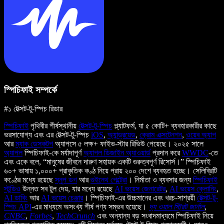
স্পিচিফাই সম্পর্কে
#১ টেক্সট-টু-স্পিচ রিডার
স্পিচিফাই
পৃথিবীর শীর্ষস্থানীয়
টেক্সট-টু-স্পিচ
প্ল্যাটফর্ম, যা ৫ কোটি+ ব্যবহারকারীর কাছে
ভরসাযোগ্য এবং এর টেক্সট-টু-স্পিচ
iOS
,
অ্যান্ড্রয়েড
,
ক্রোম এক্সটেনশন
,
ওয়েব অ্যাপ
আর
ম্যাক ডেস্কটপ
অ্যাপসে ৫ লক্ষ+ ফাইভ-স্টার রিভিউ পেয়েছে। ২০২৫ সালে
অ্যাপল
স্পিচিফাই-কে মর্যাদাপূর্ণ
অ্যাপল ডিজাইন অ্যাওয়ার্ড
প্রদান করে
WWDC
-তে
এবং একে বলে, “মানুষের জীবনে দারুণ সহায়ক একটি গুরুত্বপূর্ণ রিসোর্স।” স্পিচিফাই
৬০+ ভাষায় ১,০০০+ প্রাকৃতিক কণ্ঠ নিয়ে প্রায় ২০০ দেশে ব্যবহৃত হচ্ছে। সেলিব্রিটি
কণ্ঠের মধ্যে রয়েছে
স্নুপ ডগ
আর
গুইনেথ পেল্ট্রো
। নির্মাতা ও ব্যবসার জন্য
স্পিচিফাই
স্টুডিও
উন্নত সব টুল দেয়, যার মধ্যে রয়েছে
AI ভয়েস জেনারেটর
,
AI ভয়েস ক্লোনিং
,
AI ডাবিং
আর
AI ভয়েস চেঞ্জার
। স্পিচিফাই-এর উচ্চমানের এবং খরচ-সাশ্রয়ী
টেক্সট-টু-
স্পিচ API
-এর মাধ্যমে অসংখ্য শীর্ষ পণ্য সম্ভব হয়েছে।
দ্য ওয়াল স্ট্রিট জার্নাল
,
CNBC
,
Forbes
,
TechCrunch
এবং অন্যান্য বড় সংবাদমাধ্যমে স্পিচিফাই নিয়ে