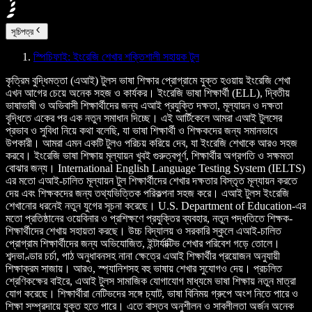
সূচিপত্র
স্পিচিফাই: ইংরেজি শেখার শক্তিশালী সহায়ক টুল
কৃত্রিম বুদ্ধিমত্তা (এআই) টুলস ভাষা শিক্ষার প্রোগ্রামে যুক্ত হওয়ায় ইংরেজি শেখা
এখন আগের চেয়ে অনেক সহজ ও কার্যকর। ইংরেজি ভাষা শিক্ষার্থী (ELL), দ্বিতীয়
ভাষাভাষী ও অভিবাসী শিক্ষার্থীদের জন্য এআই প্রযুক্তি দক্ষতা, মূল্যায়ন ও দক্ষতা
বৃদ্ধিতে একের পর এক নতুন সমাধান দিচ্ছে। এই আর্টিকেলে আমরা এআই টুলসের
প্রভাব ও সুবিধা নিয়ে কথা বলেছি, যা ভাষা শিক্ষার্থী ও শিক্ষকদের জন্য সমানভাবে
উপকারী। আমরা এমন একটি টুলও পরিচয় করিয়ে দেব, যা ইংরেজি শেখাকে আরও সহজ
করবে। ইংরেজি ভাষা শিক্ষায় মূল্যায়ন খুবই গুরুত্বপূর্ণ, শিক্ষার্থীর অগ্রগতি ও সক্ষমতা
বোঝার জন্য। International English Language Testing System (IELTS)
এর মতো এআই-চালিত মূল্যায়ন টুল শিক্ষার্থীদের শেখার দক্ষতার বিস্তৃত মূল্যায়ন করতে
দেয় এবং শিক্ষকদের জন্য তথ্যভিত্তিক পরিকল্পনা সহজ করে। এআই টুলস ইংরেজি
শেখানোর ধরনেই নতুন যুগের সূচনা করেছে। U.S. Department of Education-এর
মতো প্রতিষ্ঠানের ওয়েবিনার ও প্রশিক্ষণে প্রযুক্তির ব্যবহার, নতুন পদ্ধতিতে শিক্ষক-
শিক্ষার্থীদের শেখায় সহায়তা করছে। উচ্চ বিদ্যালয় ও সরকারি স্কুলে এআই-চালিত
প্রোগ্রাম শিক্ষার্থীদের জন্য অভিযোজিত, ইন্টার্যাক্টিভ শেখার পরিবেশ গড়ে তোলে।
শব্দভাণ্ডার চর্চা, পাঠ অনুধাবনসহ নানা ক্ষেত্রে এআই শিক্ষার্থীর প্রয়োজন অনুযায়ী
শিক্ষাক্রম সাজায়। আরও, স্প্যানিশসহ বহু ভাষায় শেখার সুযোগও দেয়। প্রচলিত
শ্রেণিকক্ষের বাইরে, এআই টুলস সামাজিক যোগাযোগ মাধ্যমে ভাষা শিক্ষায় নতুন মাত্রা
যোগ করেছে। শিক্ষার্থীরা নেটিভদের সঙ্গে চ্যাট, ভাষা বিনিময় গ্রুপে অংশ নিতে পারে ও
শিক্ষা সম্প্রদায়ে যুক্ত হতে পারে। এতে বাস্তব অনুশীলন ও সাবলীলতা অর্জন অনেক