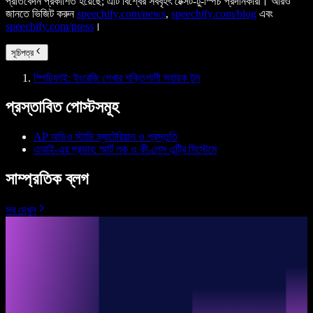
প্রতিবেদন প্রকাশিত হয়েছে; এটি বিশ্বের সর্ববৃহৎ টেক্সট-টু-স্পিচ প্রদানকারী। আরও
জানতে ভিজিট করুন
speechify.com/news
,
speechify.com/blog
এবং
speechify.com/press
।
সূচিপত্র
স্পিচিফাই: ইংরেজি শেখার শক্তিশালী সহায়ক টুল
প্রস্তাবিত পোস্টসমূহ
AP অডিও স্টাডি ম্যাটেরিয়াল ও প্রস্তুতি
এআই-এর প্রভাব: স্মার্ট লক ও কী-লেস এন্ট্রি সিস্টেমে
সাম্প্রতিক ব্লগ
সব দেখুন