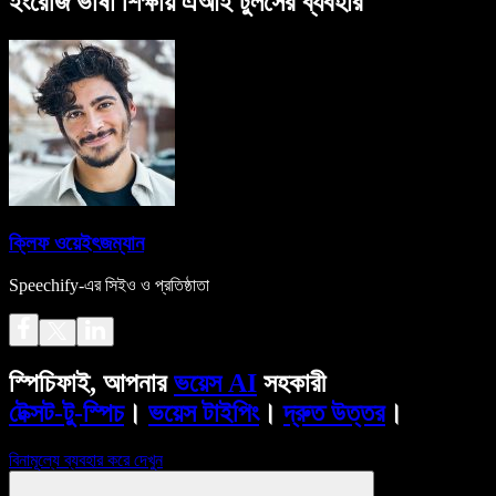
ইংরেজি ভাষা শিক্ষায় এআই টুলসের ব্যবহার
ক্লিফ ওয়েইৎজম্যান
Speechify-এর সিইও ও প্রতিষ্ঠাতা
স্পিচিফাই, আপনার
ভয়েস AI
সহকারী
টেক্সট-টু-স্পিচ
।
ভয়েস টাইপিং
।
দ্রুত উত্তর
।
বিনামূল্যে ব্যবহার করে দেখুন