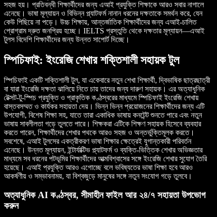
সহজ হয়। প্রতিবন্ধী শিক্ষার্থীদের জন্য এআই প্রযুক্তি শিক্ষাকে আরও সবার নাগালে
এনেছে। ভাষা মূল্যায়ন ও বিভিন্ন প্ল্যাটফর্ম নানান ধরনের দক্ষতাকে সমর্থন করে, যেন
কেউ পিছিয়ে না পড়ে। উচ্চ শিক্ষায়, আন্তর্জাতিক শিক্ষার্থীদের জন্য এআই-চালিত
প্রোগ্রাম দ্রুত জনপ্রিয় হচ্ছে। IELTS প্রস্তুতি থেকে দক্ষতার মূল্যায়ন—এআই
টুলস বিদেশি শিক্ষার্থীদের জন্য উন্নত সাপোর্ট দিচ্ছে।
স্পিচিফাই: ইংরেজি শেখার শক্তিশালী সহায়ক টুল
স্পিচিফাই একটি শক্তিশালী টুল, যা একেবারে নতুন শেখা শিক্ষার্থী, দ্বিভাষিক ছাত্রছাত্রী
বা যারা ইংরেজি দক্ষতা ঝালিয়ে নিতে চায় তাদের জন্য দারুণ সহায়ক। এর অত্যাধুনিক
টেক্সট-টু-স্পিচ প্রযুক্তি ও প্রাকৃতিক কণ্ঠস্বরের মাধ্যমে স্পিচিফাই ইংরেজি শেখায়
বাস্তবসম্মত ও কার্যকর সহায়তা দেয়। ভিন্ন ভিন্ন প্রয়োজনের শিক্ষার্থীদের জন্য এটি
উপযোগী, বিশেষ শিক্ষা সহ, যাতে তারা একাধিক ভাষায় কনটেন্ট শুনতে পারে এবং নতুন
ভাষায় সাবলীলতা গড়ে তুলতে পারে। শিক্ষকরা এটিকে শিক্ষণ সহায়ক হিসেবে ব্যবহার
করতে পারেন, শিক্ষার্থীদের শেখার পথকে আরও সহজ ও অন্তর্ভুক্তিমূলক করতে।
সবশেষে, এআই টুলসের একত্রীকরণ ভাষা শিক্ষার ক্ষেত্রেই যুগান্তকারী পরিবর্তন
এনেছে। উন্নত মূল্যায়ন, ইন্টার্যাক্টিভ প্ল্যাটফর্ম ও ব্যক্তি-ভিত্তিক শেখার অভিজ্ঞতার
মাধ্যমে সব ধরনের পটভূমির শিক্ষার্থীদের আত্মবিশ্বাসের সঙ্গে ইংরেজি শেখার সুযোগ তৈরি
হয়েছে। এআই প্রযুক্তি আরও এগোচ্ছে বলে ভবিষ্যতের ভাষা শিক্ষা হবে আরও
আকর্ষণীয় ও সম্ভাবনাময়, যা বিশ্বজুড়ে মানুষের সঙ্গে নতুন সংযোগ গড়ে তুলবে।
অত্যাধুনিক AI কণ্ঠস্বর, সীমাহীন ফাইল আর ২৪/৭ সহায়তা উপভোগ
করুন