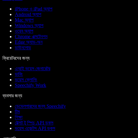
iPhone ও iPad অ্যাপ
Android অ্যাপ
Mac অ্যাপ
Windows অ্যাপ
ওয়েব অ্যাপ
Chrome এক্সটেনশন
Edge অ্যাড-অন
ডাউনলোড
ক্রিয়েটরদের জন্য
এআই ভয়েস জেনারেটর
ডাবিং
ভয়েস ক্লোনিং
Speechify Work
ব্যবসার জন্য
ডেভেলপারদের জন্য Speechify
টিম
শিক্ষা
টেক্সট টু স্পিচ API ডকস
ভয়েস এজেন্টস API ডকস