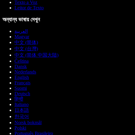
Texto a Voz
Leitor de Texto
অন্যান্য ভাষায় দেখুন
العربية
Magyar
中文 (简体)
中文 (台灣)
中文 (简体 中国大陆)
Čeština
Dansk
Nederlands
English
Français
Suomi
Deutsch
हिन्दी
Italiano
日本語
한국어
Norsk bokmål
Polski
Português Brasileiro