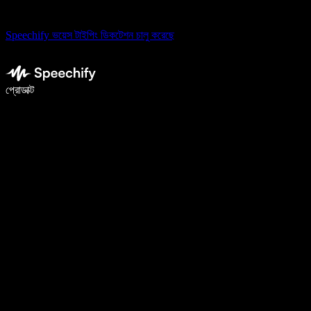
Speechify ভয়েস টাইপিং ডিকটেশন চালু করেছে
ভয়েস টাইপিং দিয়ে ৫ গুণ দ্রুত লিখুন
প্রোডাক্ট
আরও জানুন