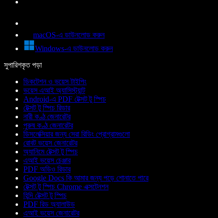
macOS-এ ডাউনলোড করুন
Windows-এ ডাউনলোড করুন
সুপারিশকৃত পড়া
ডিকটেশন ও ভয়েস টাইপিং
ভয়েস এআই অ্যাসিস্ট্যান্ট
Android-এ PDF টেক্সট টু স্পিচ
টেক্সট টু স্পিচ রিডার
নারী কণ্ঠ জেনারেটর
পুরুষ কণ্ঠ জেনারেটর
ডিসলেক্সিয়ার জন্য সেরা রিডিং প্রোগ্রামগুলো
রোবট ভয়েস জেনারেটর
অ্যানিমে টেক্সট টু স্পিচ
এআই ভয়েস চেঞ্জার
PDF অডিও রিডার
Google Docs কি আমার জন্য পড়ে শোনাতে পারে
টেক্সট টু স্পিচ Chrome এক্সটেনশন
হিন্দি টেক্সট টু স্পিচ
PDF রিড অ্যালাউড
এআই ভয়েস জেনারেটর