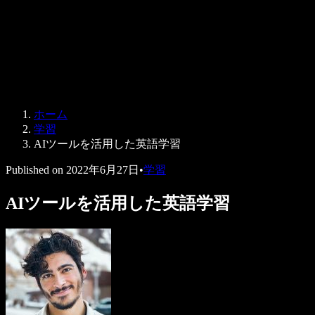
法人向け
Speechify 法人・教育機関向け
Speechify 就労支援向け
Speechify DSA向け
SIMBA 音声エージェント
ホーム
Speechify 開発者向け
学習
AIツールを活用した英語学習
Published on
2022年6月27日
•
学習
AIツールを活用した英語学習