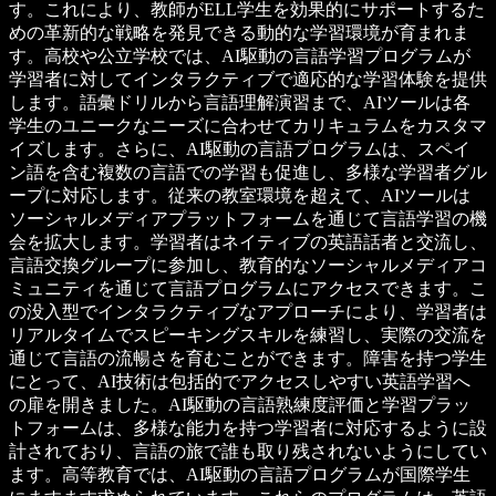
す。これにより、教師がELL学生を効果的にサポートするた
めの革新的な戦略を発見できる動的な学習環境が育まれま
す。高校や公立学校では、AI駆動の言語学習プログラムが
学習者に対してインタラクティブで適応的な学習体験を提供
します。語彙ドリルから言語理解演習まで、AIツールは各
学生のユニークなニーズに合わせてカリキュラムをカスタマ
イズします。さらに、AI駆動の言語プログラムは、スペイ
ン語を含む複数の言語での学習も促進し、多様な学習者グル
ープに対応します。従来の教室環境を超えて、AIツールは
ソーシャルメディアプラットフォームを通じて言語学習の機
会を拡大します。学習者はネイティブの英語話者と交流し、
言語交換グループに参加し、教育的なソーシャルメディアコ
ミュニティを通じて言語プログラムにアクセスできます。こ
の没入型でインタラクティブなアプローチにより、学習者は
リアルタイムでスピーキングスキルを練習し、実際の交流を
通じて言語の流暢さを育むことができます。障害を持つ学生
にとって、AI技術は包括的でアクセスしやすい英語学習へ
の扉を開きました。AI駆動の言語熟練度評価と学習プラッ
トフォームは、多様な能力を持つ学習者に対応するように設
計されており、言語の旅で誰も取り残されないようにしてい
ます。高等教育では、AI駆動の言語プログラムが国際学生