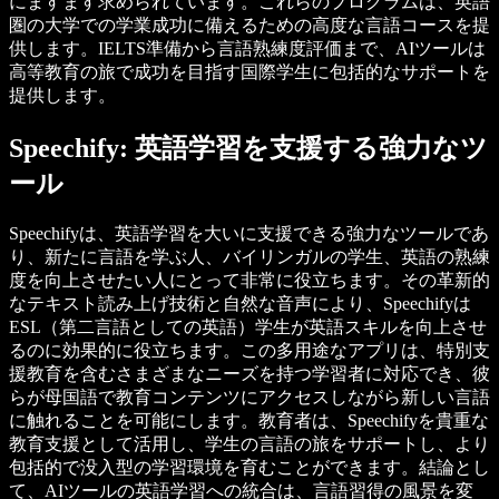
にますます求められています。これらのプログラムは、英語
圏の大学での学業成功に備えるための高度な言語コースを提
供します。IELTS準備から言語熟練度評価まで、AIツールは
高等教育の旅で成功を目指す国際学生に包括的なサポートを
提供します。
Speechify: 英語学習を支援する強力なツ
ール
Speechifyは、英語学習を大いに支援できる強力なツールであ
り、新たに言語を学ぶ人、バイリンガルの学生、英語の熟練
度を向上させたい人にとって非常に役立ちます。その革新的
なテキスト読み上げ技術と自然な音声により、Speechifyは
ESL（第二言語としての英語）学生が英語スキルを向上させ
るのに効果的に役立ちます。この多用途なアプリは、特別支
援教育を含むさまざまなニーズを持つ学習者に対応でき、彼
らが母国語で教育コンテンツにアクセスしながら新しい言語
に触れることを可能にします。教育者は、Speechifyを貴重な
教育支援として活用し、学生の言語の旅をサポートし、より
包括的で没入型の学習環境を育むことができます。結論とし
て、AIツールの英語学習への統合は、言語習得の風景を変