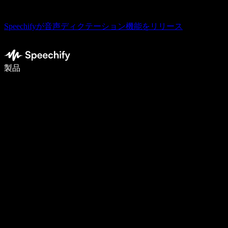
Speechifyが音声ディクテーション機能をリリース
音声入力で5倍速く書ける
製品
詳しく見る