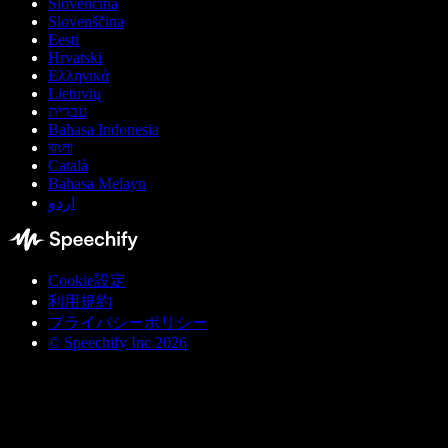
Slovenčina
Slovenščina
Eesti
Hrvatski
Ελληνικά
Lietuvių
עברית
Bahasa Indonesia
বাংলা
Català
Bahasa Melayu
اردو
Cookie設定
利用規約
プライバシーポリシー
© Speechify Inc 2026