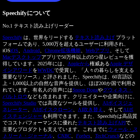
Speechifyについて
No.1 テキスト読み上げリーダー
Speechify
は、世界をリードする
テキスト読み上げ
プラット
フォームであり、5,000万を超えるユーザーに利用され、
iOS
iOS
、
Android
、
Chrome拡張機能
、
Webアプリ
、そして
Macデスクトップ
アプリで50万件以上の5つ星レビューを獲
得しています。2025年には、
Appleから
権威ある
Apple デザ
インアワード
を
WWDC
で受賞し、「人々の暮らしを支える
重要なリソース」と評されました。Speechifyは、60言語以
上・1,000以上の自然な音声を提供し、ほぼ200か国で利用さ
れています。有名人の音声には
Snoop Dogg
や
グウィネス・
パルトロウ
なども含まれます。クリエイターや企業向けに、
Speechify Studio
では高度なツールを提供し、
AIボイスジェ
ネレーター
、
AIボイスクローン
、
AI吹き替え
、そして
AIボ
イスチェンジャー
も利用できます。また、Speechifyは高品質
でコストパフォーマンスに優れた
テキスト読み上げAPI
で、
主要なプロダクトも支えています。これまでに
ウォール・ス
トリート・ジャーナル
、
CNBC
、
Forbes
、
TechCrunch
などの