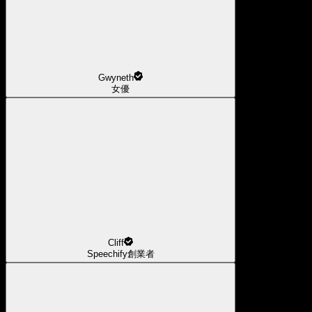
Gwyneth
女優
Cliff
Speechify創業者