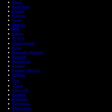
Dansk
Nederlands
English
Français
Suomi
Deutsch
हिन्दी
Italiano
한국어
Norsk bokmål
Polski
Português Brasileiro
Русский
Українська
Español
Español (México)
Svenska
ไทย
Türkçe
Tiếng Việt
Română
Português
Български
ქართული