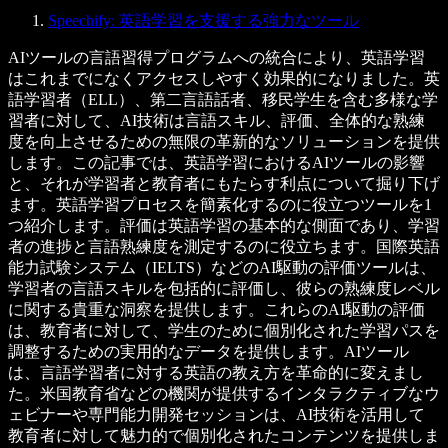
Speechify: 英語学習を支援する強力なツール
AIツールの言語習得プログラムへの統合により、英語学習
はこれまでになくアクセスしやすく効果的になりました。英
語学習者（ELL）、第二言語話者、移民学生を含む多様な学
習者に対して、AI技術は言語スキル、評価、全体的な熟練
度を向上させるための無限の革新的なソリューションを提供
します。この記事では、英語学習におけるAIツールの影響
と、それが学習者と教育者にもたらす利点について掘り下げ
ます。英語学習プロセスを簡素化するのに役立つツールを1
つ紹介します。評価は英語学習の基本的な側面であり、学習
者の進捗と言語熟練度を測定するのに役立ちます。国際英語
能力試験システム（IELTS）などのAI駆動の評価ツールは、
学習者の言語スキルを包括的に評価し、彼らの熟練度レベル
に関する貴重な洞察を提供します。これらのAI駆動の評価
は、教育者に対して、学生のために個別化された学習パスを
調整するための実用的なデータを提供します。AIツール
は、言語学習者に対する英語の教え方を革命的に変えまし
た。米国教育省などの機関が提供するインタラクティブなウ
ェビナーや専門能力開発セッションは、AI技術を活用して
教育者に対して魅力的で個別化されたコンテンツを提供しま