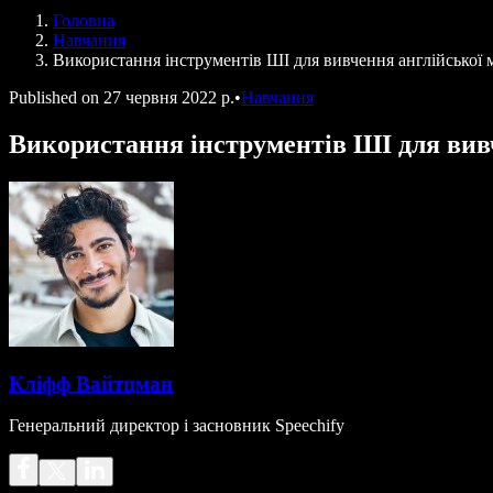
Голосові агенти SIMBA
Головна
Speechify для розробників
Навчання
Використання інструментів ШІ для вивчення англійської 
Published on
27 червня 2022 р.
•
Навчання
Використання інструментів ШІ для вив
Кліфф Вайтцман
Генеральний директор і засновник Speechify