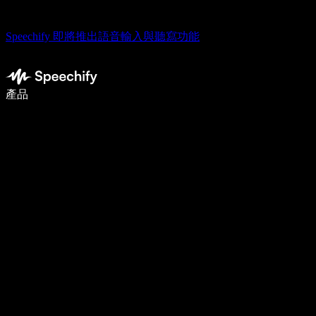
Speechify 即將推出語音輸入與聽寫功能
使用語音輸入，寫作速度提升 5 倍
產品
了解更多