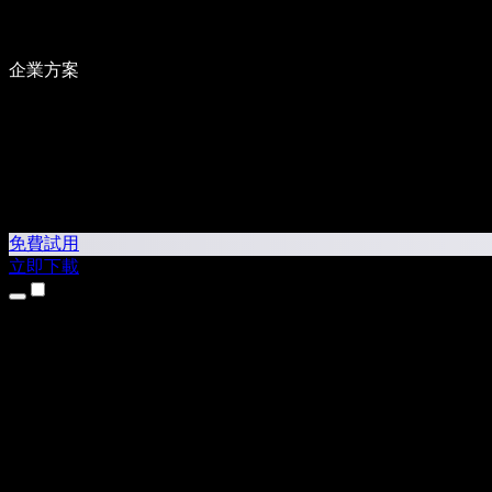
企業方案
免費試用
立即下載
產品
文字轉語音
iPhone 和 iPad App
Android App