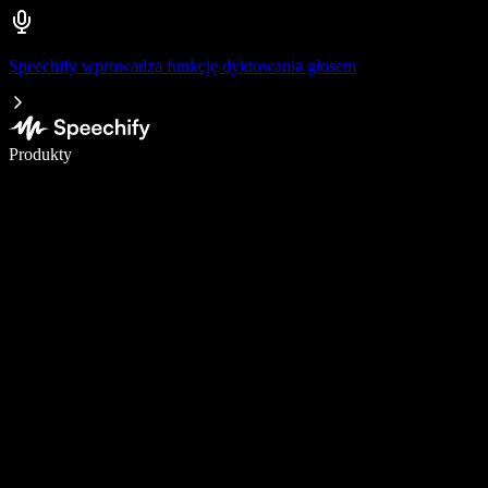
Speechify wprowadza funkcję dyktowania głosem
Pisz 5× szybciej dzięki dyktowaniu głosowemu
Produkty
Dowiedz się więcej