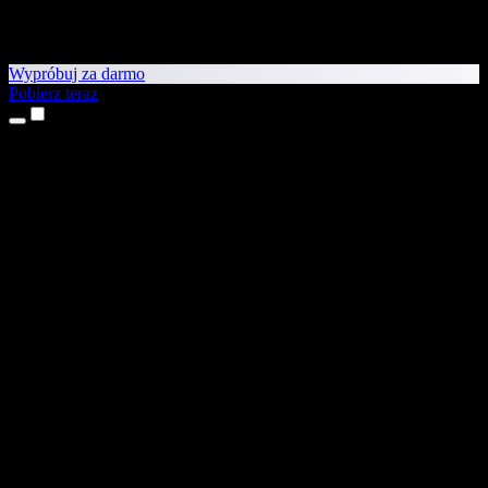
Wypróbuj za darmo
Pobierz teraz
Produkty
Tekst na mowę
Aplikacje na iPhone’a i iPada
Aplikacja na Androida
Rozszerzenie do Chrome
Rozszerzenie do Edge
Aplikacja webowa
Aplikacja na Maca
Aplikacja na Windows