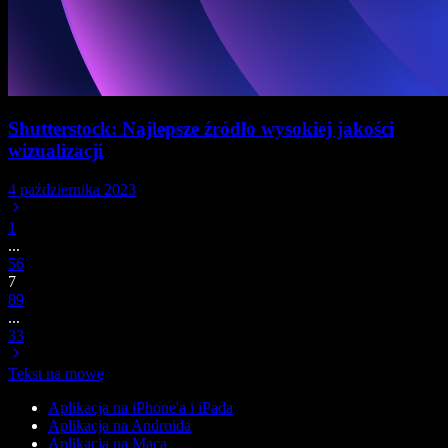
Shutterstock: Najlepsze źródło wysokiej jakości
wizualizacji
4 października 2023
1
...
5
6
7
8
9
...
33
Tekst na mowę
Aplikacja na iPhone'a i iPada
Aplikacja na Androida
Aplikacja na Maca