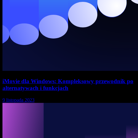
iMovie dla Windows: Kompleksowy przewodnik po
alternatywach i funkcjach
9 listopada 2023