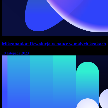
Mikronauka: Rewolucja w nauce w małych krokach
10 listopada 2023