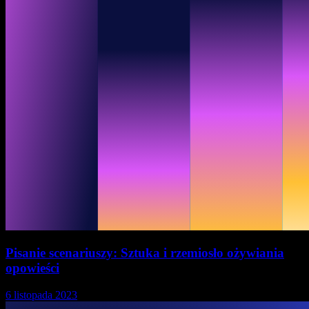
Pisanie scenariuszy: Sztuka i rzemiosło ożywiania
opowieści
6 listopada 2023