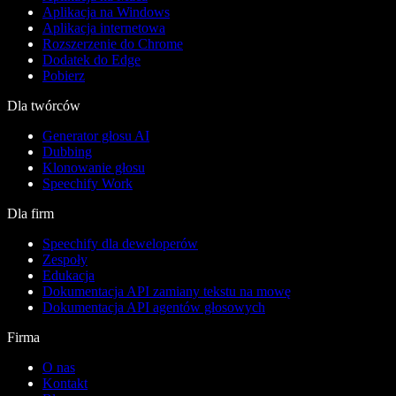
Aplikacja na Windows
Aplikacja internetowa
Rozszerzenie do Chrome
Dodatek do Edge
Pobierz
Dla twórców
Generator głosu AI
Dubbing
Klonowanie głosu
Speechify Work
Dla firm
Speechify dla deweloperów
Zespoły
Edukacja
Dokumentacja API zamiany tekstu na mowę
Dokumentacja API agentów głosowych
Firma
O nas
Kontakt