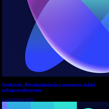
Spoken.io: Rewolucjonizuje e-commerce dzięki
zakupom głosowym
9 października 2023