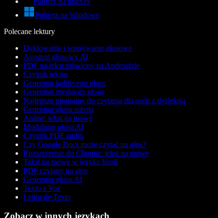
Pobierz na macOS
Pobierz na Windows
Polecane lektury
Dyktowanie i wpisywanie głosowe
Asystent głosowy AI
PDF na tekst mówiony na Androidzie
Czytnik tekstu
Generator kobiecego głosu
Generator męskiego głosu
Najlepsze programy do czytania dla osób z dysleksją
Generator głosu robota
Anime: tekst na mowę
Modulator głosu AI
Czytnik PDF audio
Czy Google Docs może czytać na głos?
Rozszerzenie do Chrome: tekst na mowę
Tekst na mowę w języku hindi
PDF czytany na głos
Generator głosu AI
Texto a Voz
Leitor de Texto
Zobacz w innych językach