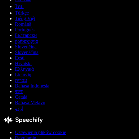
ไทย
Türkçe
Tiếng Việt
Română
Português
Български
ქართული
Slovenčina
Slovenščina
Eesti
Hrvatski
Ελληνικά
Lietuvių
עברית
Bahasa Indonesia
বাংলা
Català
Bahasa Melayu
اردو
Ustawienia plików cookie
Regulamin