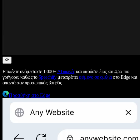
Επιλέξτε ανάμεσα σε 1.000+
AI φωνές
και ακούστε έως και 4,5x πιο
γρήγορα, καθώς το
Speechify
μετατρέπει
κείμενο σε ομιλία
στο Edge και
απαντά σαν προσωπικός βοηθός
Προσθήκη στο Edge