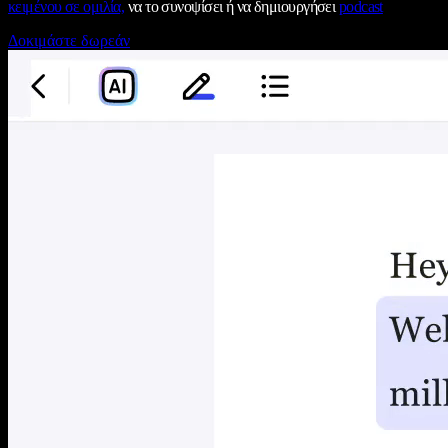
κειμένου σε ομιλία,
να το συνοψίσει ή να δημιουργήσει
podcast
Δοκιμάστε δωρεάν