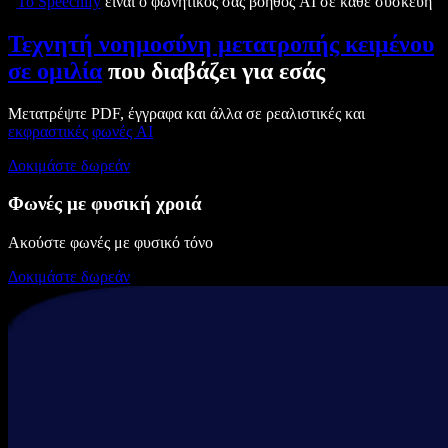
Το Speechify
είναι ο φωνητικός σας βοηθός AI σε κάθε συσκευή
Τεχνητή νοημοσύνη μετατροπής κειμένου
σε ομιλία
που διαβάζει για εσάς
Μετατρέψτε PDF, έγγραφα και άλλα σε ρεαλιστικές και
εκφραστικές
φωνές AI
Δοκιμάστε δωρεάν
Φωνές με φυσική χροιά
Ακούστε φωνές με φυσικό τόνο
Δοκιμάστε δωρεάν