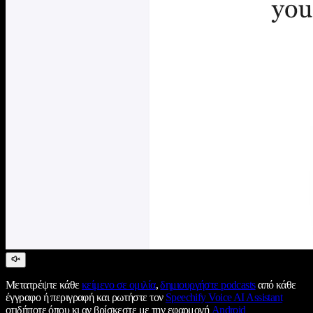
Μετατρέψτε κάθε
κείμενο σε ομιλία
,
δημιουργήστε podcasts
από κάθε
έγγραφο ή περιγραφή και ρωτήστε τον
Speechify Voice AI Assistant
οτιδήποτε όπου κι αν βρίσκεστε με την εφαρμογή
Android