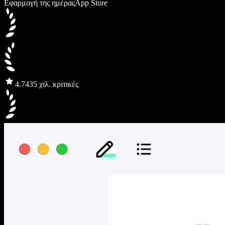
Εφαρμογή της ημέρας
App Store
4.7
435 χιλ. κριτικές