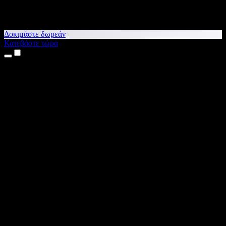
Δοκιμάστε δωρεάν
Κατεβάστε τώρα
Προϊόντα
Κείμενο σε Ομιλία
Εφαρμογές για iPhone & iPad
Εφαρμογή για Android
Επέκταση για Chrome
Επέκταση για Edge
Web εφαρμογή
Εφαρμογή για Mac
Εφαρμογή για Windows