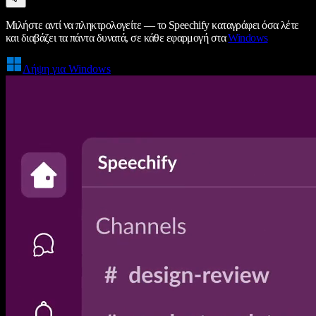
Μιλήστε αντί να πληκτρολογείτε — το Speechify καταγράφει όσα λέτε
και διαβάζει τα πάντα δυνατά, σε κάθε εφαρμογή στα
Windows
Λήψη για Windows