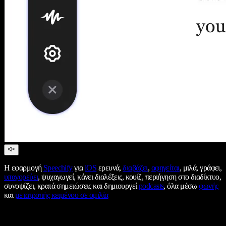
Η εφαρμογή
Speechify
για
iOS
ερευνά,
διαβάζει
,
αφηγείται
, μιλά, γράφει,
υπαγορεύει
, ψυχαγωγεί, κάνει διαλέξεις, κουίζ, περιήγηση στο διαδίκτυο,
συνοψίζει, κρατά σημειώσεις και δημιουργεί
podcasts
, όλα μέσω
φωνής
και
μετατροπής κειμένου σε ομιλία