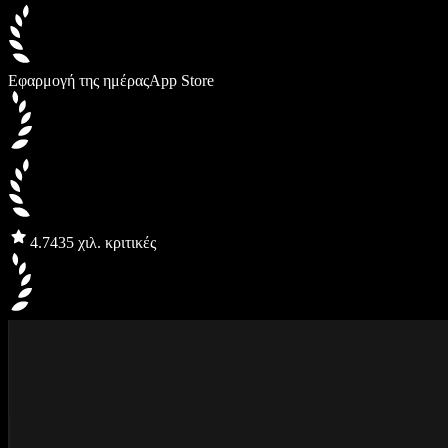
Εφαρμογή της ημέρας
App Store
4.7
435 χιλ. κριτικές