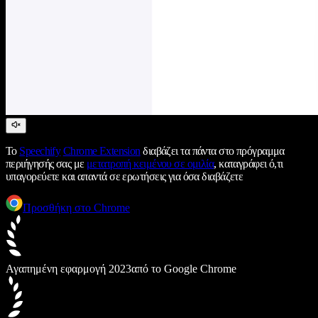
Το
Speechify
Chrome Extension
διαβάζει τα πάντα στο πρόγραμμα
περιήγησής σας με
μετατροπή κειμένου σε ομιλία
, καταγράφει ό,τι
υπαγορεύετε και απαντά σε ερωτήσεις για όσα διαβάζετε
Προσθήκη στο Chrome
Αγαπημένη εφαρμογή 2023
από το Google Chrome