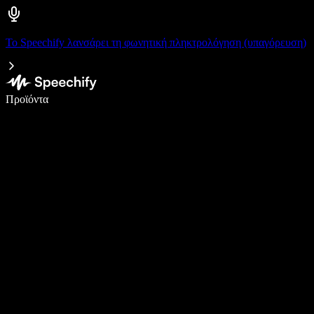
Το Speechify λανσάρει τη φωνητική πληκτρολόγηση (υπαγόρευση)
Γράψτε 5× πιο γρήγορα με φωνητική πληκτρολόγηση
Προϊόντα
Μάθετε περισσότερα