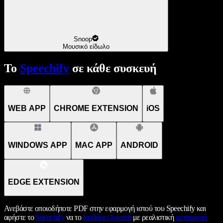
Snoop
Μουσικό είδωλο
Το
Speechify
σε κάθε συσκευή
WEB APP
CHROME EXTENSION
iOS
WINDOWS APP
MAC APP
ANDROID
EDGE EXTENSION
Ανεβάστε οποιοδήποτε PDF στην εφαρμογή ιστού του Speechify και
αφήστε το
Speechify
να το
διαβάσει δυνατά
με ρεαλιστική
μετατροπή