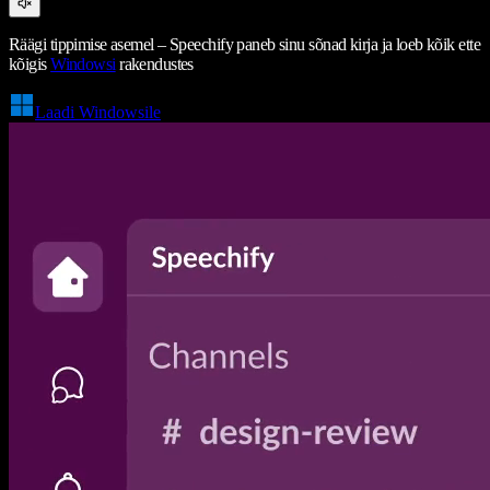
Räägi tippimise asemel – Speechify paneb sinu sõnad kirja ja loeb kõik ette
kõigis
Windowsi
rakendustes
Laadi Windowsile