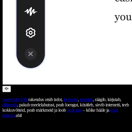
Speechify
iOS
rakendus otsib infot,
loeb ette
,
jutustab
, räägib, kirjutab,
dikteerib
, pakub meelelahutust, peab loengut, küsitleb, sirvib internetti, teeb
kokkuvõtteid, peab märkmeid ja loob
podcaste
– kõike hääle ja
tekst
kõneks
abil