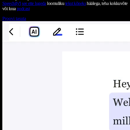
Speechify'l
see ette lugeda
loomuliku
tekst kõneks
häälega, teha kokkuvõte
või luua
podcast
Proovi tasuta