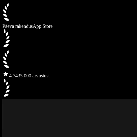
Päeva rakendus
App Store
4.7
435 000 arvustust