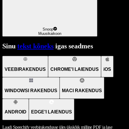
Snoop
Muusikaikoon
Sinu
tekst kõneks
igas seadmes
VEEBIRAKENDUS
CHROME'I LAIENDUS
iOS
WINDOWSI RAKENDUS
MACI RAKENDUS
ANDROID
EDGE'I LAIENDUS
Laadi Speechify veebirakendusse üles ükskõik milline PDF ja lase