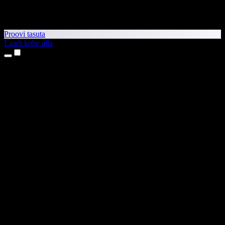
Proovi tasuta
Laadi kohe alla
Tooted
Tekst kõneks
iPhone’i ja iPadi rakendused
Androidi rakendus
Chrome’i laiendus
Edge’i laiendus
Veebirakendus
Maci rakendus
Windowsi rakendus