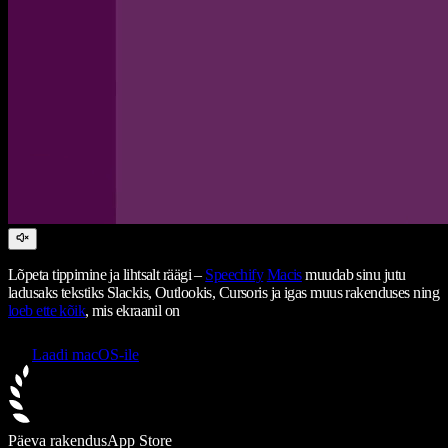
Lõpeta tippimine ja lihtsalt räägi –
Speechify
Macis
muudab sinu jutu
ladusaks tekstiks Slackis, Outlookis, Cursoris ja igas muus rakenduses ning
loeb ette kõik
, mis ekraanil on
Laadi macOS-ile
Päeva rakendus
App Store