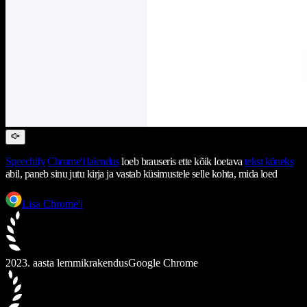
Speechify
Chrome'i laiendus
loeb brauseris ette kõik loetava
tekst kõneks
abil, paneb sinu jutu kirja ja vastab küsimustele selle kohta, mida loed
Lisa Chrome'i
2023. aasta lemmikrakendus
Google Chrome