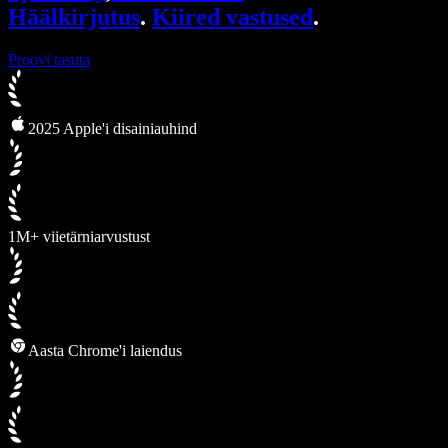
Häälkirjutus
.
Kiired vastused
.
Proovi tasuta
2025 Apple'i disainiauhind
1M+ viietärniarvustust
Aasta Chrome'i laiendus