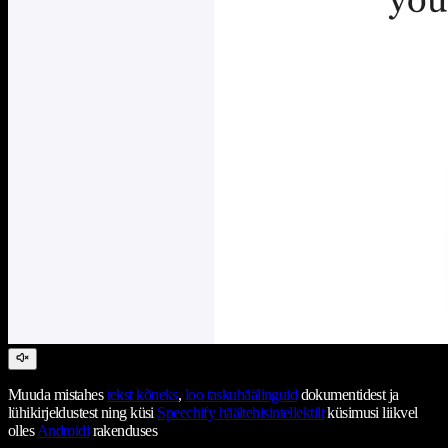
Muuda mistahes
tekst kõneks
,
loo taskuhäälinguid
dokumentidest ja
lühikirjeldustest ning küsi
Speechify häältehisintellektilt
küsimusi liikvel
olles
Androidi
rakenduses