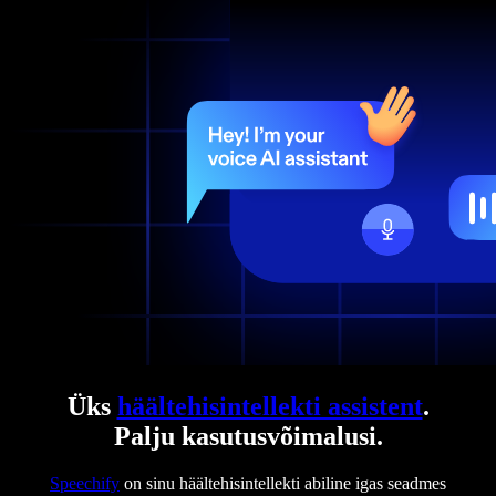
Üks
häältehisintellekti assistent
.
Palju kasutusvõimalusi.
Speechify
on sinu häältehisintellekti abiline igas seadmes