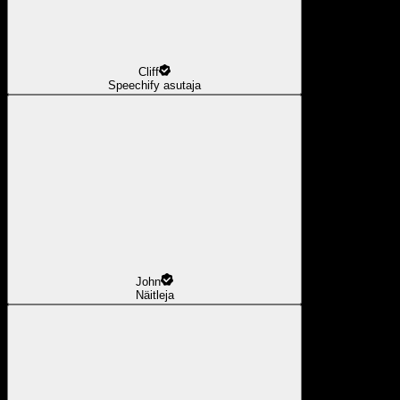
Cliff
Speechify asutaja
John
Näitleja