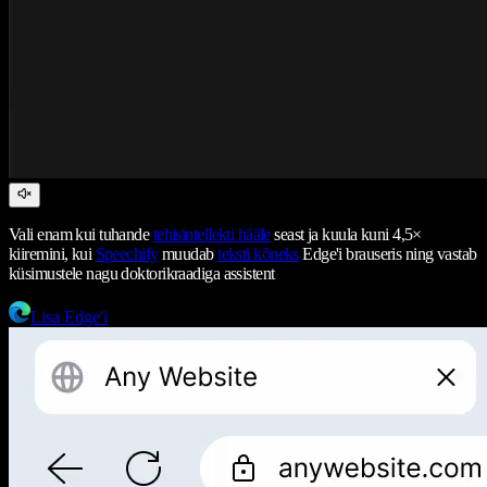
Vali enam kui tuhande
tehisintellekti hääle
seast ja kuula kuni 4,5×
kiiremini, kui
Speechify
muudab
teksti kõneks
Edge'i brauseris ning vastab
küsimustele nagu doktorikraadiga assistent
Lisa Edge'i