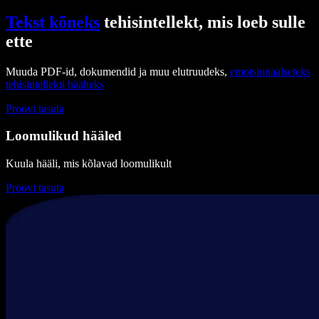
Tekst kõneks
tehisintellekt, mis loeb sulle
ette
Muuda PDF-id, dokumendid ja muu elutruudeks,
emotsionaalseteks
tehisintellekti häälteks
Proovi tasuta
Loomulikud hääled
Kuula hääli, mis kõlavad loomulikult
Proovi tasuta