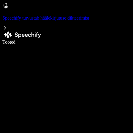
Speechify tutvustab häälekirjutuse dikteerimist
Kirjuta häälega 5× kiiremini
Tooted
Loe lähemalt