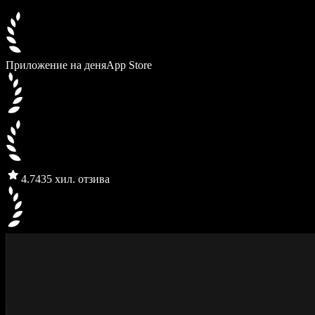
Приложение на деня
App Store
4.7
435 хил. отзива