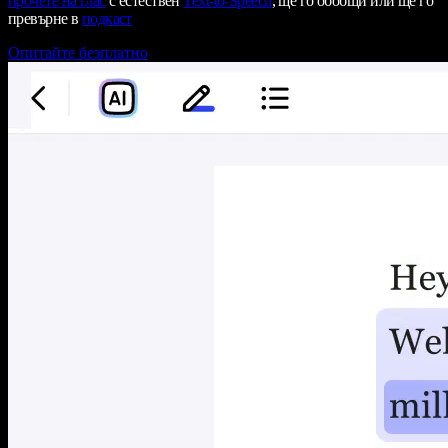
прочете на глас
с естествен
Text-to-Speech
, ще го обобщи или ще го
превърне в
подкаст
Опитайте безплатно