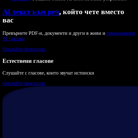
AI текст към реч
, който чете вместо
вас
Превърнете PDF-и, документи и други в живи и
емоционални
AI гласове
Опитайте безплатно
Естествени гласове
Слушайте с гласове, които звучат истински
Опитайте безплатно