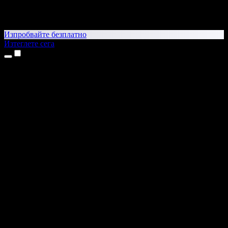
Изпробвайте безплатно
Изтеглете сега
Продукти
Текст в реч
Приложения за iPhone и iPad
Приложение за Android
Разширение за Chrome
Разширение за Edge
Уеб приложение
Приложение за Mac
Приложение за Windows