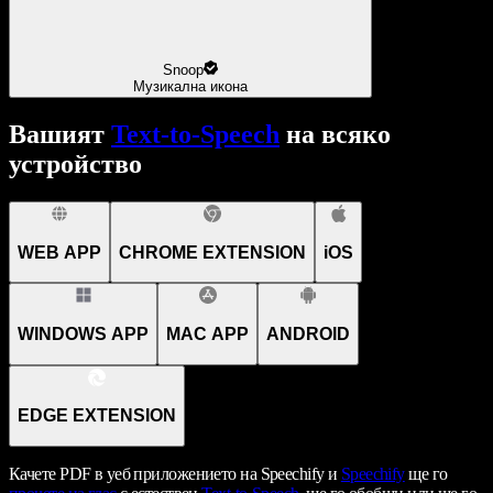
Snoop
Музикална икона
Вашият
Text-to-Speech
на всяко
устройство
WEB APP
CHROME EXTENSION
iOS
WINDOWS APP
MAC APP
ANDROID
EDGE EXTENSION
Качете PDF в уеб приложението на Speechify и
Speechify
ще го