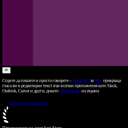
Спрете да пишете и просто говорете –
Speechify
за
Mac
превръща
гласа ви в редактиран текст във всички приложения като Slack,
Outlook, Cursor и други, докато
чете всичко
на екрана
Изтеглете за macOS
Приложение на деня
App Store