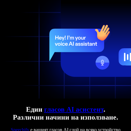
Един
гласов AI асистент
.
Различни начини на използване.
Speechify
е вашият гласов AI слой на всяко устройство