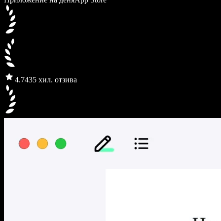
4.7
435 хил. отзива