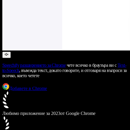
Speechify
разширението за Chrome
чете всичко в браузъра ви с
Text-
to-Speech
, въвежда текст, докато говорите, и отговаря на въпроси за
всичко, което четете
Добавете в Chrome
Любимо приложение за 2023
от Google Chrome