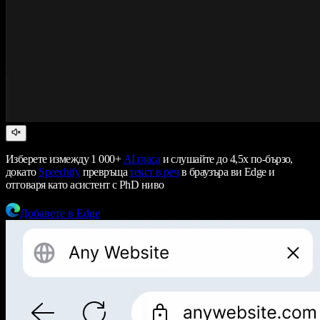
Изберете измежду 1 000+
AI гласа
и слушайте до 4,5x по-бързо,
докато
Speechify
превръща
текст в реч
в браузъра ви Edge и
отговаря като асистент с PhD ниво
Добавете в Edge