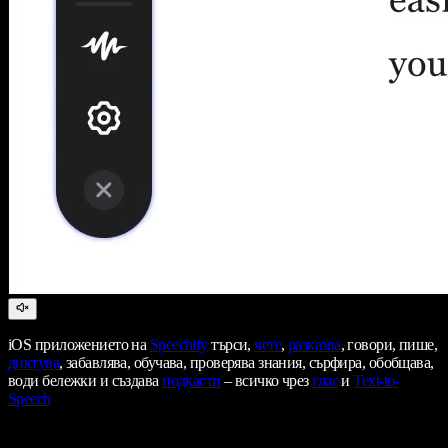
iOS приложението на
Speechify
търси,
чете
,
разказва
, говори, пише,
диктува
, забавлява, обучава, проверява знания, сърфира, обобщава,
води бележки и създава
подкасти
– всичко чрез
глас
и
Text-to-
Speech