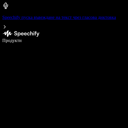
Speechify пуска въвеждане на текст чрез гласова диктовка
Пишете 5× по-бързо с гласово въвеждане
Продукти
Научете повече