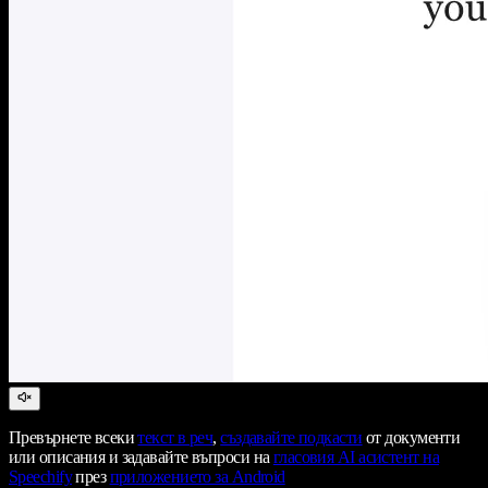
Превърнете всеки
текст в реч
,
създавайте подкасти
от документи
или описания и задавайте въпроси на
гласовия AI асистент на
Speechify
през
приложението за Android