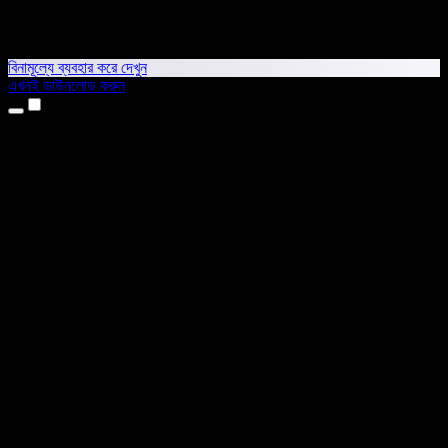
বিনামূল্যে ব্যবহার করে দেখুন
এখনই ডাউনলোড করুন
প্রোডাক্ট
টেক্সট টু স্পিচ
আইফোন ও আইপ্যাড অ্যাপ
অ্যান্ড্রয়েড অ্যাপ
ক্রোম এক্সটেনশন
এজ এক্সটেনশন
ওয়েব অ্যাপ
ম্যাক অ্যাপ
উইন্ডোজ অ্যাপ