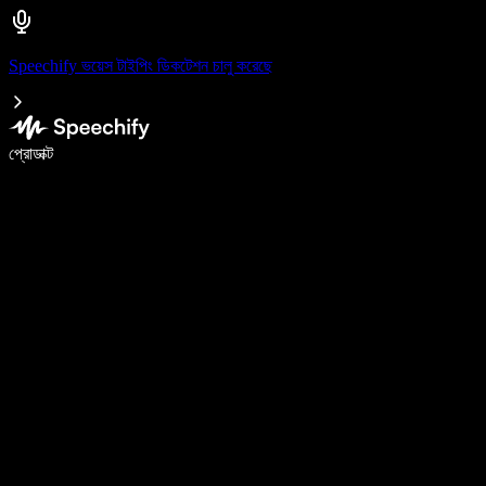
Speechify ভয়েস টাইপিং ডিকটেশন চালু করেছে
ভয়েস টাইপিং দিয়ে ৫ গুণ দ্রুত লিখুন
প্রোডাক্ট
আরও জানুন