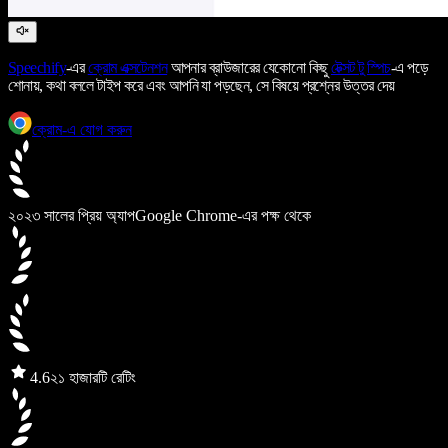
Speechify
-এর
ক্রোম এক্সটেনশন
আপনার ব্রাউজারের যেকোনো কিছু
টেক্সট টু স্পিচ
-এ পড়ে
শোনায়, কথা বললে টাইপ করে এবং আপনি যা পড়ছেন, সে বিষয়ে প্রশ্নের উত্তর দেয়
ক্রোম-এ যোগ করুন
২০২৩ সালের প্রিয় অ্যাপ
Google Chrome-এর পক্ষ থেকে
4.6
২১ হাজারটি রেটিং