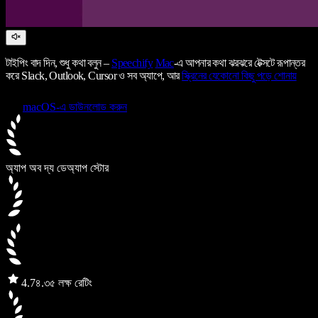
টাইপিং বাদ দিন, শুধু কথা বলুন –
Speechify
Mac
-এ আপনার কথা ঝরঝরে টেক্সটে রূপান্তর
করে Slack, Outlook, Cursor ও সব অ্যাপে, আর
স্ক্রিনের যেকোনো কিছু পড়ে শোনায়
macOS-এ ডাউনলোড করুন
অ্যাপ অব দ্য ডে
অ্যাপ স্টোর
4.7
৪.৩৫ লক্ষ রেটিং