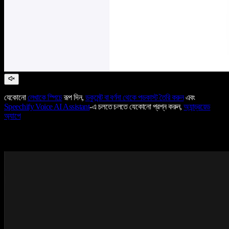
যেকোনো
লেখাকে স্পিচে
রূপ দিন,
ডকুমেন্ট বা বর্ণনা থেকে পডকাস্ট তৈরি করুন
এবং
Speechify Voice AI Assistant
-এ চলতে চলতে যেকোনো প্রশ্ন করুন,
অ্যান্ড্রয়েড
অ্যাপে