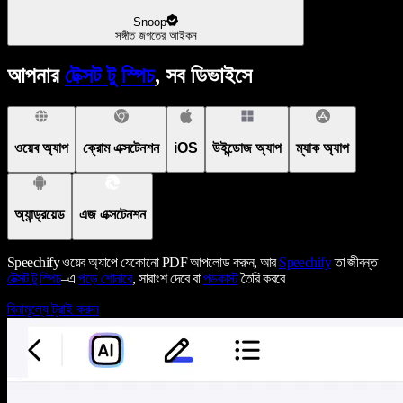
Snoop
সঙ্গীত জগতের আইকন
আপনার
টেক্সট টু স্পিচ
, সব ডিভাইসে
ওয়েব অ্যাপ
ক্রোম এক্সটেনশন
iOS
উইন্ডোজ অ্যাপ
ম্যাক অ্যাপ
অ্যান্ড্রয়েড
এজ এক্সটেনশন
Speechify ওয়েব অ্যাপে যেকোনো PDF আপলোড করুন, আর
Speechify
তা জীবন্ত
টেক্সট টু স্পিচ
–এ
পড়ে শোনাবে
, সারাংশ দেবে বা
পডকাস্ট
তৈরি করবে
বিনামূল্যে ট্রাই করুন