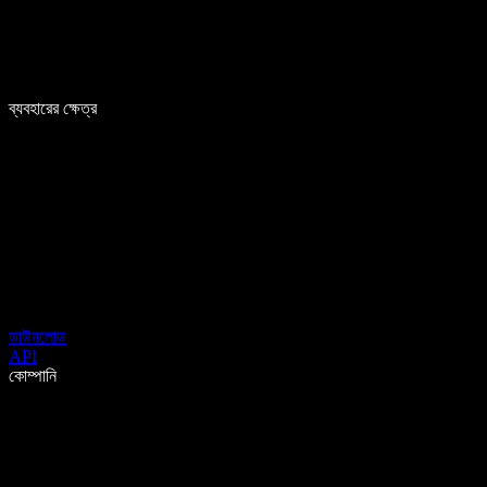
ব্যবহারের ক্ষেত্র
ডাউনলোড
API
কোম্পানি