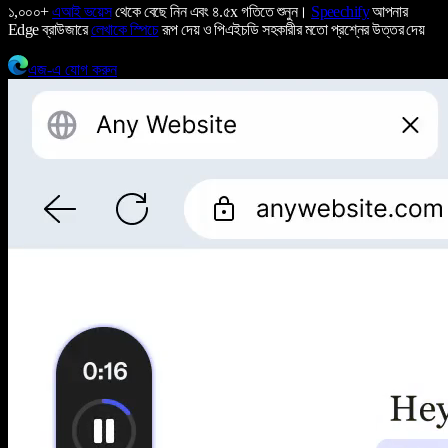
১,০০০+
এআই ভয়েস
থেকে বেছে নিন এবং ৪.৫x গতিতে শুনুন।
Speechify
আপনার
Edge ব্রাউজারে
লেখাকে স্পিচে
রূপ দেয় ও পিএইচডি সহকারীর মতো প্রশ্নের উত্তর দেয়
এজ-এ যোগ করুন