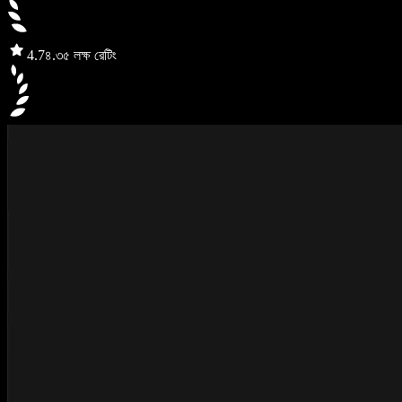
4.7
৪.৩৫ লক্ষ রেটিং