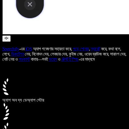
Speechify
-এর
iOS
অ্যাপ গবেষণায় সহায়তা করে,
পড়ে শোনায়
,
ন্যারেট
করে, কথা বলে,
লেখে,
ডিকটেশন
নেয়, বিনোদন দেয়, লেকচার দেয়, কুইজ নেয়, ওয়েব ব্রাউজ করে, সারাংশ দেয়,
নোট নেয় ও
পডকাস্ট
বানায়—সবই
ভয়েস
ও
টেক্সট টু স্পিচ
-এর মাধ্যমে
অ্যাপ অব দ্য ডে
অ্যাপ স্টোর