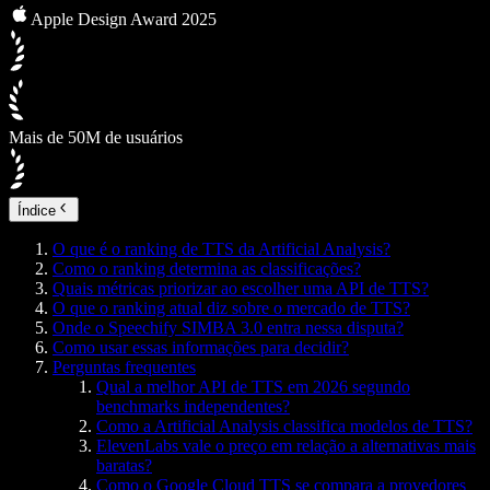
Apple Design Award 2025
Mais de 50M de usuários
Índice
O que é o ranking de TTS da Artificial Analysis?
Como o ranking determina as classificações?
Quais métricas priorizar ao escolher uma API de TTS?
O que o ranking atual diz sobre o mercado de TTS?
Onde o Speechify SIMBA 3.0 entra nessa disputa?
Como usar essas informações para decidir?
Perguntas frequentes
Qual a melhor API de TTS em 2026 segundo
benchmarks independentes?
Como a Artificial Analysis classifica modelos de TTS?
ElevenLabs vale o preço em relação a alternativas mais
baratas?
Como o Google Cloud TTS se compara a provedores