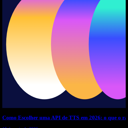
Como Escolher uma API de TTS em 2026: o que o ranki