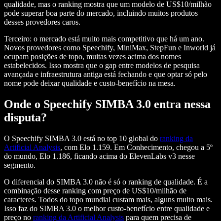
qualidade, mas o ranking mostra que um modelo de US$10/milhão
pode superar boa parte do mercado, incluindo muitos produtos
desses provedores caros.
Terceiro: o mercado está muito mais competitivo que há um ano.
Novos provedores como Speechify, MiniMax, StepFun e Inworld já
ocupam posições de topo, muitas vezes acima dos nomes
estabelecidos. Isso mostra que o gap entre modelos de pesquisa
avançada e infraestrutura antiga está fechando e que optar só pelo
nome pode deixar qualidade e custo-benefício na mesa.
Onde o Speechify SIMBA 3.0 entra nessa
disputa?
O Speechify SIMBA 3.0 está no top 10 global do
ranking da
Artificial Analysis
, com Elo 1.159. Em Conhecimento, chegou a 5º
do mundo, Elo 1.186, ficando acima do ElevenLabs v3 nesse
segmento.
O diferencial do SIMBA 3.0 não é só o ranking de qualidade. É a
combinação desse ranking com preço de US$10/milhão de
caracteres. Todos do topo mundial custam mais, alguns muito mais.
Isso faz do SIMBA 3.0 o melhor custo-benefício entre qualidade e
preço no
ranking da Artificial Analysis
para quem precisa de