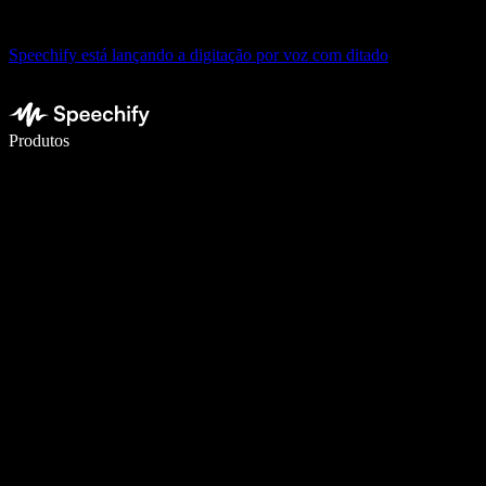
Speechify está lançando a digitação por voz com ditado
Escreva 5× mais rápido com digitação por voz
Produtos
Saiba mais