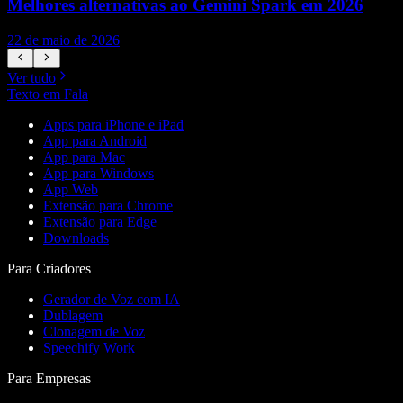
Melhores alternativas ao Gemini Spark em 2026
22 de maio de 2026
1
Ver tudo
Texto em Fala
Apps para iPhone e iPad
App para Android
App para Mac
App para Windows
App Web
Extensão para Chrome
Extensão para Edge
Downloads
Para Criadores
Gerador de Voz com IA
Dublagem
Clonagem de Voz
Speechify Work
Para Empresas