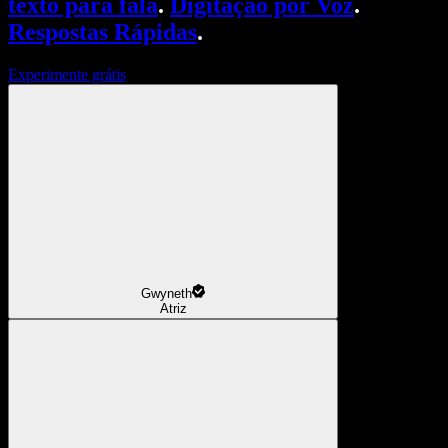
texto para fala
.
Digitação por Voz
.
Respostas Rápidas
.
Experimente grátis
Gwyneth
Atriz