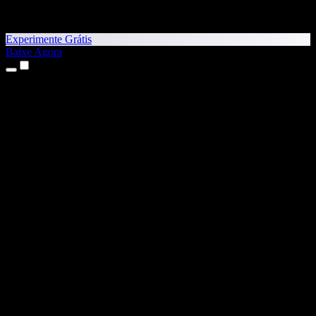
Experimente Grátis
Baixe Agora
Produtos
Texto para Fala
Apps para iPhone e iPad
App para Android
Extensão para Chrome
Extensão para Edge
App Web
App para Mac
App para Windows