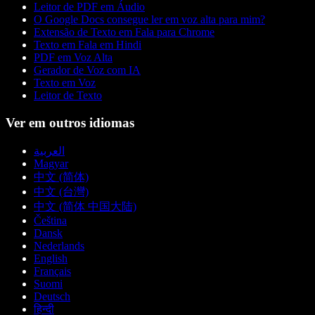
Leitor de PDF em Áudio
O Google Docs consegue ler em voz alta para mim?
Extensão de Texto em Fala para Chrome
Texto em Fala em Hindi
PDF em Voz Alta
Gerador de Voz com IA
Texto em Voz
Leitor de Texto
Ver em outros idiomas
العربية
Magyar
中文 (简体)
中文 (台灣)
中文 (简体 中国大陆)
Čeština
Dansk
Nederlands
English
Français
Suomi
Deutsch
हिन्दी