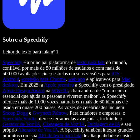
Sobre a Speechify
Leitor de texto para fala nº 1
Speechify
é a principal plataforma de
texto para fala
do mundo,
confiável por mais de 50 milhões de usuários e com mais de
500.000 avaliações cinco estrelas em suas versões para
iOS
,
Android
,
extensão para Chrome
,
web app
e aplicativos para
Mac
desktop
. Em 2025, a
Apple premiou
a Speechify com o prestigiado
Apple Design Award
na
WWDC
, chamando-a de “um recurso
essencial que ajuda as pessoas a viverem melhor”. A Speechify
oferece mais de 1.000 vozes naturais em mais de 60 idiomas e é
usada em quase 200 países. As vozes de celebridades incluem
Snoop Dogg
e
Gwyneth Paltrow
. Para criadores e empresas, o
Speechify Studio
oferece ferramentas avançadas, incluindo o
Gerador de Voz IA
,
Clonagem de Voz IA
,
Dublagem de IA
e seu
próprio
Alterador de Voz IA
. A Speechify também integra grandes
produtos com sua
API de texto para fala
de alta qualidade e custo