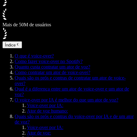
Mais de 50M de usuários
Índice
O que é voice-over?
Como fazer voice-over no Spotify?
Quanto custa contratar um ator de voz?
Como contratar um ator de voice-over?
Quais são os prós e contras de contratar um ator de voice-
over?
Qual é a diferença entre um ator de voice-over e um ator de
voz?
O voice-over por IA é melhor do que um ator de voz?
Voice-over por IA:
Ator de voz humano:
Quais são os prós e contras do voice-over por IA e de um ator
de voz?
Voice-over por IA:
Ator de voz: