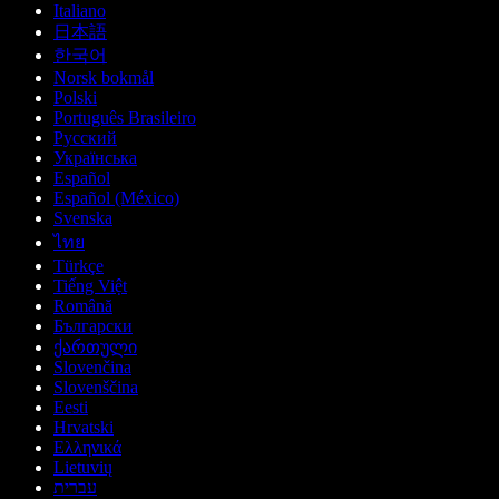
Italiano
日本語
한국어
Norsk bokmål
Polski
Português Brasileiro
Русский
Українська
Español
Español (México)
Svenska
ไทย
Türkçe
Tiếng Việt
Română
Български
ქართული
Slovenčina
Slovenščina
Eesti
Hrvatski
Ελληνικά
Lietuvių
עברית