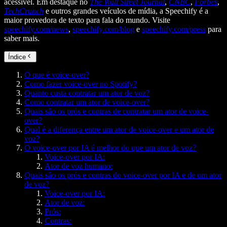
acessível. Em destaque no
The Wall Street Journal
,
CNBC
,
Forbes
,
TechCrunch
e outros grandes veículos de mídia, a Speechify é a
maior provedora de texto para fala do mundo. Visite
speechify.com/news
,
speechify.com/blog
e
speechify.com/press
para
saber mais.
Índice
O que é voice-over?
Como fazer voice-over no Spotify?
Quanto custa contratar um ator de voz?
Como contratar um ator de voice-over?
Quais são os prós e contras de contratar um ator de voice-
over?
Qual é a diferença entre um ator de voice-over e um ator de
voz?
O voice-over por IA é melhor do que um ator de voz?
Voice-over por IA:
Ator de voz humano:
Quais são os prós e contras do voice-over por IA e de um ator
de voz?
Voice-over por IA:
Ator de voz:
Prós:
Contras: