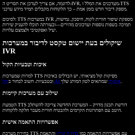
לדוגמה, אם צריך לעדכן את תסריט ה-IVR, מעדכנים את המלל ו-TTS
מספק דיבור חדש בזמן אמת – כך הלקוחות מקבלים תמיד מידע עדכני.
לסיכום: TTS במערכות IVR מספקת שיפור חוויית לקוח, חיסכון, גמישות,
תמיכה בשפות נוספות ועדכונים מהירים—ובעזרתה תוכלו להעניק שירות
יעיל ואפקטיבי ולצמצם עלויות.
שיקולים בעת יישום טקסט לדיבור במערכות
IVR
איכות וטבעיות הקול
למרות שמערכות TTS מפיקות קול מציאותי, יש הבדלים באיכות
שמתאים לטון המותג שלך.
קול AI איכותי
ובטבעיות. חשוב לבחור ב
שילוב עם מערכות קיימות
הטמעת TTS דורשת תכנון מדויק – המערכת החדשה צריכה להשתלב
היטב עם הפתרונות הקיימים ולהבטיח חוויית מעבר חלקה ללקוחות.
אפשרויות התאמה אישית
בחירת מערכת TTS עם אפשרויות התאמה כמו
בחירת קריין
והתאמת