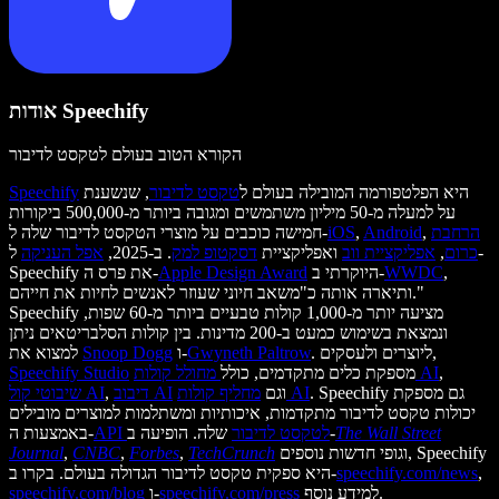
אודות Speechify
הקורא הטוב בעולם לטקסט לדיבור
היא הפלטפורמה המובילה בעולם ל
טקסט לדיבור
, שנשענת
Speechify
על למעלה מ-50 מיליון משתמשים ומגובה ביותר מ-500,000 ביקורות
הרחבת
,
Android
,
iOS
חמישה כוכבים על מוצרי הטקסט לדיבור שלה ל-
כרום
,
אפליקציית ווב
ואפליקציית
דסקטופ למק
. ב-2025,
אפל העניקה
ל-
,
WWDC
היוקרתי ב-
Apple Design Award
Speechify את פרס ה-
ותיארה אותה כ"משאב חיוני שעוזר לאנשים לחיות את חייהם."
Speechify מציעה יותר מ-1,000 קולות טבעיים ביותר מ-60 שפות,
ונמצאת בשימוש כמעט ב-200 מדינות. בין קולות הסלבריטאים ניתן
. ליוצרים ולעסקים,
Gwyneth Paltrow
ו-
Snoop Dogg
למצוא את
,
מחולל קולות AI
מספקת כלים מתקדמים, כולל
Speechify Studio
. Speechify גם מספקת
מחליף קולות AI
וגם
דיבוב AI
,
שיבוטי קול AI
יכולות טקסט לדיבור מתקדמות, איכותיות ומשתלמות למוצרים מובילים
The Wall Street
שלה. הופיעה ב-
API לטקסט לדיבור
באמצעות ה-
וגופי חדשות נוספים, Speechify
TechCrunch
,
Forbes
,
CNBC
,
Journal
,
speechify.com/news
היא ספקית טקסט לדיבור הגדולה בעולם. בקרו ב-
למידע נוסף.
speechify.com/press
ו-
speechify.com/blog