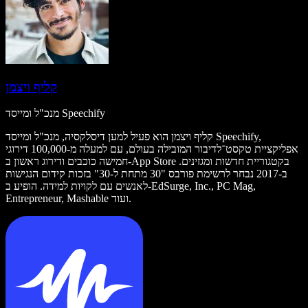
קליף ויצמן
מנכ"ל ומייסד Speechify
קליף ויצמן הוא פעיל למען דיסלקסיה, מנכ"ל ומייסד Speechify,
אפליקציית טקסט־לדיבור המובילה בעולם, עם למעלה מ-100,000 דירוגי
חמישה כוכבים ודירוג ראשון ב-App Store בקטגוריית חדשות ומגזינים.
ב-2017 נבחר לרשימת פורבס "30 מתחת ל-30" בזכות קידום הנגישות
לאנשים עם לקויות למידה. הופיע ב-EdSurge, Inc., PC Mag,
Entrepreneur, Mashable ועוד.