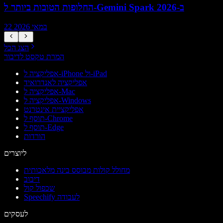
החלופות הטובות ביותר ל-Gemini Spark ב-2026
22 במאי 2026
הצג הכל
המרת טקסט לדיבור
אפליקציה ל-iPhone ול-iPad
אפליקציה לאנדרואיד
אפליקציה ל-Mac
אפליקציה ל-Windows
אפליקציית אינטרנט
תוסף ל-Chrome
תוסף ל-Edge
הורדות
ליוצרים
מחולל קולות מבוסס בינה מלאכותית
דיבוב
שכפול קול
Speechify לעבודה
לעסקים