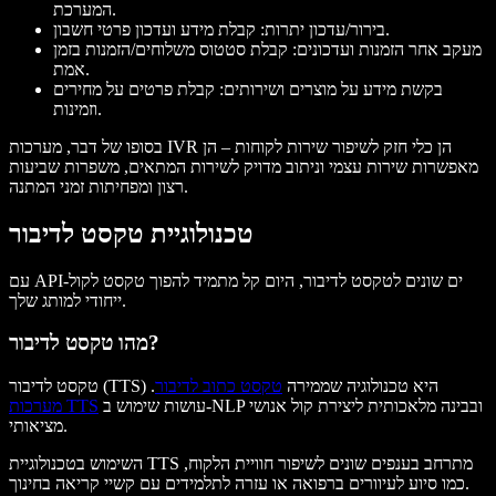
המערכת.
בירור/עדכון יתרות: קבלת מידע ועדכון פרטי חשבון.
מעקב אחר הזמנות ועדכונים: קבלת סטטוס משלוחים/הזמנות בזמן
אמת.
בקשת מידע על מוצרים ושירותים: קבלת פרטים על מחירים
וזמינות.
בסופו של דבר, מערכות IVR הן כלי חזק לשיפור שירות לקוחות – הן
מאפשרות שירות עצמי וניתוב מדויק לשירות המתאים, משפרות שביעות
רצון ומפחיתות זמני המתנה.
טכנולוגיית טקסט לדיבור
עם API-ים שונים לטקסט לדיבור, היום קל מתמיד להפוך טקסט לקול
ייחודי למותג שלך.
מהו טקסט לדיבור?
טקסט לדיבור (TTS) היא טכנולוגיה שממירה
טקסט כתוב לדיבור
.
עושות שימוש ב-NLP ובבינה מלאכותית ליצירת קול אנושי
מערכות TTS
מציאותי.
השימוש בטכנולוגיית TTS מתרחב בענפים שונים לשיפור חוויית הלקוח,
כמו סיוע לעיוורים ברפואה או עזרה לתלמידים עם קשיי קריאה בחינוך.