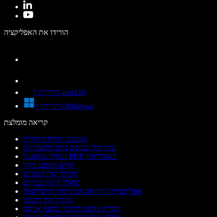
הורידו את האפליקציה
להורדה ל-macOS
להורדה ל-Windows
קריאה מומלצת
הכתבה והקלדה קולית
עוזר קולי מבוסס בינה מלאכותית
המרת טקסט ל-PDF באנדרואיד
קורא טקסט בקול
מחולל קולות נשיים
מחולל קולות גבריים
אפליקציות הקריאה המובילות לדיסלקציה
מחולל קול רובוטי
המרת טקסט לדיבור בסגנון אנימה