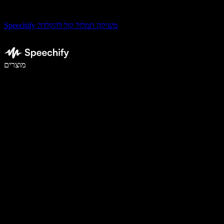
Speechify משיקה תמלול קול להקלדה
לכתוב פי 5 מהר יותר עם הכתבה קולית
מוצרים
למידע נוסף