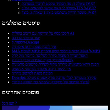
שאלה 1: מה תפקיד טקסט לדיבור במערכת IVR?
שאלה 2: האם אפשר להתאים קול ב-TTS ל-IVR?
שאלה 3: כיצד TTS משפר חוויית משתמש ב-IVR?
פוסטים מומלצים
חסכו כסף על קריינות עם דיבוב בקולות AI
יוצר סרטוני הדרכה
חלופות ל-Descript
איך להכין מצגת וידאו איכותית
M4A לעומת MP3: הבנת פורמטי שמע והמרת M4A ל-MP3
האפליקציות הטובות ביותר לשליטה בדיבור מול קהל
מדריך מקיף: שכירת קריין דיבוב ל-Spotify
הכנת וידאו מתמונות: מדריך מקיף ליצירת סרטונים מתמונות
איך ליצור דיבוב איכותי לסרטוני אנימציה
הפיכת מצגת לסרטון: מדריך
Descript: סקירה מעמיקה לכלי עריכת פודקאסטים מעולה
פיצ'ר הדיבוב של טיקטוק: שימושי כמו שהוא פופולרי?
פוסטים אחרונים
הצג הכל