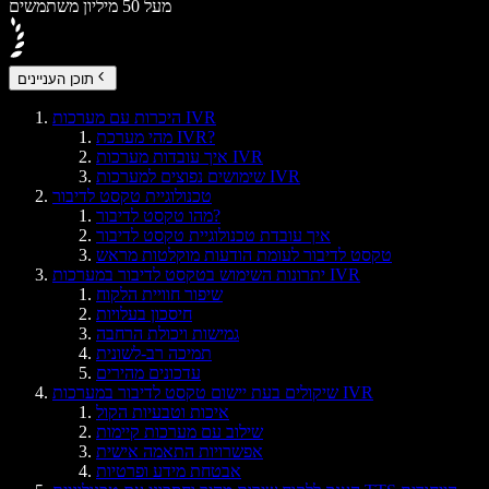
מעל 50 מיליון משתמשים
תוכן העניינים
היכרות עם מערכות IVR
מהי מערכת IVR?
איך עובדות מערכות IVR
שימושים נפוצים למערכות IVR
טכנולוגיית טקסט לדיבור
מהו טקסט לדיבור?
איך עובדת טכנולוגיית טקסט לדיבור
טקסט לדיבור לעומת הודעות מוקלטות מראש
יתרונות השימוש בטקסט לדיבור במערכות IVR
שיפור חוויית הלקוח
חיסכון בעלויות
גמישות ויכולת הרחבה
תמיכה רב-לשונית
עדכונים מהירים
שיקולים בעת יישום טקסט לדיבור במערכות IVR
איכות וטבעיות הקול
שילוב עם מערכות קיימות
אפשרויות התאמה אישית
אבטחת מידע ופרטיות