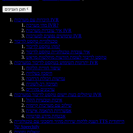
תוכן העניינים
היכרות עם מערכות IVR
מהי מערכת IVR?
איך עובדות מערכות IVR
שימושים נפוצים למערכות IVR
טכנולוגיית טקסט לדיבור
מהו טקסט לדיבור?
איך עובדת טכנולוגיית טקסט לדיבור
טקסט לדיבור לעומת הודעות מוקלטות מראש
יתרונות השימוש בטקסט לדיבור במערכות IVR
שיפור חוויית הלקוח
חיסכון בעלויות
גמישות ויכולת הרחבה
תמיכה רב-לשונית
עדכונים מהירים
שיקולים בעת יישום טקסט לדיבור במערכות IVR
איכות וטבעיות הקול
שילוב עם מערכות קיימות
אפשרויות התאמה אישית
אבטחת מידע ופרטיות
הענק ללקוח שירות מהיר וחסכוני עם טכנולוגיית TTS הייחודית
של Speechify
שאלות נפוצות