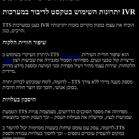
יתרונות השימוש בטקסט לדיבור במערכות IVR
TTS בענן במערכות IVR הוכיח את עצמו במגוון מקרים בזכות יתרונותיו
הרבים, כגון:
שיפור חוויית הלקוח
היתרון העיקרי בשימוש ב-TTS הוא שיפור חוויית השירות.
טכנולוגיית
מייצרת קול טבעי ונעים, מפחיתה תסכול ומגבירה את שביעות רצון
TTS
הלקוחות. שירות עצמי מהיר ויעיל מפחית זמני המתנה ומספק מידע מדויק
מיידית.
לדוגמה, לקוח שמבקש לבדוק יתרה – TTS מספק מענה מיידי ללא צורך
בסוכן אנושי, חוסך זמן ויוצר חוויה חיובית.
חיסכון בעלויות
הטמעת TTS מפחיתה את מספר הסוכנים הדרושים, מצמצמת פניות
שמגיעות לנציג, ומייעלת את פעילות העסק – וכך העסק חוסך בהוצאות.
לדוגמה, עסק עם עומס שיחות בשעות מסוימות יכול להיעזר ב-TTS
במקום להעסיק עובדים נוספים – וכך לחסוך בעלויות עבודה ולספק
שירות מהיר.