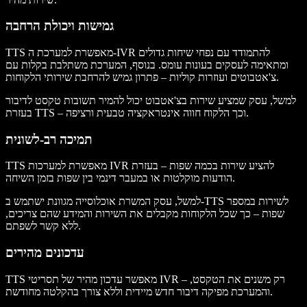
גמישות ויכולת הרחבה
TTS מאפשרת למערכת ה-IVR להתמודד עם נפחי שיחות גדולים
ומתאימה לעסקים בעונות עומס. בנוסף, המערכת משתלבת בקלות עם
צ'אטבוטים ועוזרות קוליות – פתרון גמיש להרחבת שירותי הלקוחות.
למשל, עסק שמציע שירות בצ'אטבוט יכול להמיר תשובות טקסט לדיבור
בעזרת TTS – וכך הלקוח חווה אינטראקציה טבעית ורציפה.
תמיכה רב-לשונית
TTS מאפשרת למערכות IVR להציע שירות בכמה שפות – בעזרת
הודעות מוקלטות או במעבר דינמי בין שפות בזמן השיחה.
למשל, עסק המשרת אוכלוסייה מגוונת ישתמש ב-TTS לשירות במספר
שפות – כך שכל הלקוחות מקבלים את השירות והמידע שהם צריכים,
ללא קשר לשפתם.
עדכונים מהירים
TTS מאפשר עדכון מהיר של תסריטי IVR – רק משנים את הטקסט,
והמערכת מפיקה דיבור חדש מיידית וללא צורך בהקלטה מחודשת.