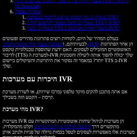
הענק ללקוח שירות מהיר וחסכוני עם טכנולוגיית TTS הייחודית
של Speechify
שאלות נפוצות
שאלה 1: מה תפקיד טקסט לדיבור במערכת IVR?
שאלה 2: האם אפשר להתאים קול ב-TTS ל-IVR?
שאלה 3: כיצד TTS משפר חוויית משתמש ב-IVR?
בעולם המהיר של היום, לקוחות רוצים פתרונות מהירים ופשוטים
הן אחד הפתרונות
מערכות מענה קולי אינטראקטיבי (IVR)
לבעיותיהם, ו
האוטומטיים המובילים לעסקים. האם ידעת שהוספת טכנולוגיית טקסט
לדיבור (TTS) למערכת ה-IVR שלך יכולה להפוך אותה ליעילה וחסכונית
יותר? במאמר זה נסקור את היתרונות והשיקולים ביישום TTS ב-IVR
שלך.
היכרות עם מערכות IVR
אם אתה מתכנן להקים מוקד טלפוני (מרכז שירות), או לשדרג מערכת
קיימת – הקטע הזה בשבילך.
מהי מערכת IVR?
מערכות IVR הן מערכות לניהול שיחות אוטומטיות המתקשרות עם
מתקשרים דרך
הודעות קוליות מוקלטות מראש
וקלט מהמקלדת.
מערכות אלו מאפשרות לעסקים לטפל בכמות גדולה של פניות ולנתב אותן