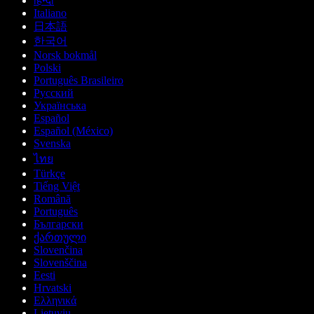
हिन्दी
Italiano
日本語
한국어
Norsk bokmål
Polski
Português Brasileiro
Русский
Українська
Español
Español (México)
Svenska
ไทย
Türkçe
Tiếng Việt
Română
Português
Български
ქართული
Slovenčina
Slovenščina
Eesti
Hrvatski
Ελληνικά
Lietuvių