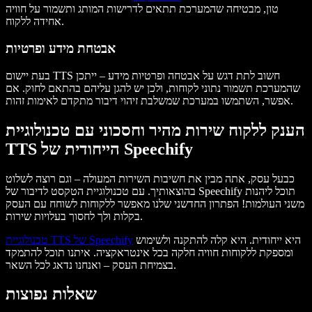
טון, מבטיחה שהמערכת תתאים לדרישות המותג ותשמור על חוויה
אחידה ללקוח.
אבטחת מידע ופרטיות
בעת יישום TTS חשוב לתת דגש על אבטחה ופרטיות מידע – ייתכן
שהמערכת תשמור נתוני לקוחות, ולכן יש להגן עליהם בהתאם לחוק. אם
אפשר, השתמשו במערכת שמשלבת זיהוי דיבור מתקדם לאימות זהות.
הענק ללקוח שירות מהיר וחסכוני עם טכנולוגיית
TTS הייחודית של Speechify
כבעל עסק, אתה מבין את חשיבות השירות המעולה – וגם רוצה לשלוט
בהוצאותיך. עם טכנולוגיית הטקסט לדיבור של Speechify תוכל ליהנות
משני העולמות! הפתרון החדשני שלנו מאפשר ללקוחות לשוחח עם העסק
בקלות ולך לחסוך בעלויות שירות.
היא ייחודית. היא קלה להתקנה ולשימוש
טכנולוגיית TTS של Speechify
ומספקת ללקוחות חוויה חלקה בכל אינטראקציה. איתנו תוכל להתמקד
בצמיחת העסק – ואנחנו נדאג לכל השאר.
שאלות נפוצות