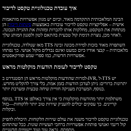
איך עובדת טכנולוגיית טקסט לדיבור
הבינה המלאכותית התקדמה מאוד, וכיום יש מגוון אפשרויות מותאמות
אישית – אפליקציות טקסט לדיבור עובדות באמצעות
סינתזת דיבור
: הן
מנתחות את הטקסט, מחלקות אותו להברות ומזהות את ההגייה הנכונה.
לאחר מכן, נוצרת דגימת קול טבעית בהתאם לטון ולסגנון המותג שלך.
מאז שנולדה, טכנולוגיית TTS השתפרה מאוד בזכות למידת מכונה ובינה
מלאכותית – קבצי אודיו כיום כמעט ואינם נבדלים מקול אנושי. כך נפתחו
אפשרויות חדשות, כמו ספרי שמע ופודקאסטים.
טקסט לדיבור לעומת הודעות מוקלטות מראש
למרות שהודעות מוקלטות מראש הן הסטנדרט ב-IVR, ל-TTS יש
יתרונות ברורים: ניתן לעדכן הודעות בזמן אמת, בלי צורך להקליט מחדש.
בנוסף, המערכת מעניקה חוויית שיחה טבעית ומערבת יותר.
בנוסף, TTS משתלמת יותר מהודעות מוקלטות כי אין צורך באולפן או
קריינים. כך עסקים יכולים להעניק שירות טוב יותר ללקוחות—בזול
ובקלות.
טכנולוגיית טקסט לדיבור משנה את עולם שירות הלקוחות. היכולת להפיק
קול דינמי ואנושי פותחת אפשרויות ברחבי תעשיות שונות. ככל שהתחום
מתפתח, נראה עוד ועוד יישומים חדשניים.