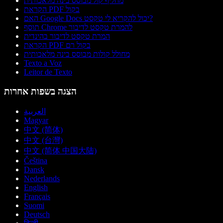
מחליף קול מבוסס בינה מלאכותית
הקראת PDF בקול
האם Google Docs יכול להקריא לי טקסט?
תוסף Chrome להמרת טקסט לדיבור
המרת טקסט לדיבור בהינדית
הקראת PDF בקול רם
מחולל קולות מבוסס בינה מלאכותית
Texto a Voz
Leitor de Texto
הצגה בשפות אחרות
العربية
Magyar
中文 (简体)
中文 (台灣)
中文 (简体 中国大陆)
Čeština
Dansk
Nederlands
English
Français
Suomi
Deutsch