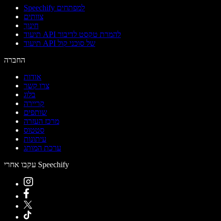
Speechify למפתחים
צוותים
חינוך
תיעוד API להמרת טקסט לדיבור
תיעוד API של סוכני קול
החברה
אודות
צרו קשר
בלוג
קריירה
שותפים
מרכז העזרה
סטטוס
עיתונות
ערכת המותג
עקבו אחרי Speechify