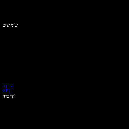
שימושים
הורדה
API
החברה