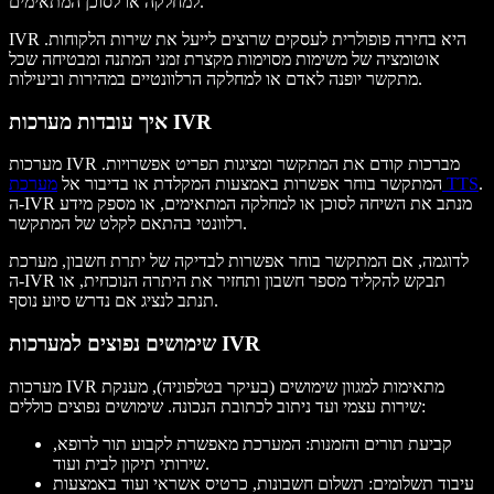
למחלקה או לסוכן המתאימים.
IVR היא בחירה פופולרית לעסקים שרוצים לייעל את שירות הלקוחות.
אוטומציה של משימות מסוימות מקצרת זמני המתנה ומבטיחה שכל
מתקשר יופנה לאדם או למחלקה הרלוונטיים במהירות וביעילות.
איך עובדות מערכות IVR
מערכות IVR מברכות קודם את המתקשר ומציגות תפריט אפשרויות.
.
מערכת TTS
המתקשר בוחר אפשרות באמצעות המקלדת או בדיבור אל
ה-IVR מנתב את השיחה לסוכן או למחלקה המתאימים, או מספק מידע
רלוונטי בהתאם לקלט של המתקשר.
לדוגמה, אם המתקשר בוחר אפשרות לבדיקה של יתרת חשבון, מערכת
ה-IVR תבקש להקליד מספר חשבון ותחזיר את היתרה הנוכחית, או
תנתב לנציג אם נדרש סיוע נוסף.
שימושים נפוצים למערכות IVR
מערכות IVR מתאימות למגוון שימושים (בעיקר בטלפוניה), מענקת
שירות עצמי ועד ניתוב לכתובת הנכונה. שימושים נפוצים כוללים:
קביעת תורים והזמנות: המערכת מאפשרת לקבוע תור לרופא,
שירותי תיקון לבית ועוד.
עיבוד תשלומים: תשלום חשבונות, כרטיס אשראי ועוד באמצעות