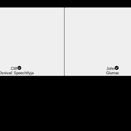
Cliff
John
Osnivač Speechifyja
Glumac