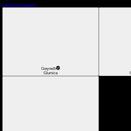
Isprobaj besplatno
Gwyneth
Glumica