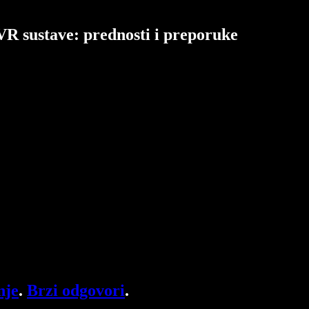
VR sustave: prednosti i preporuke
nje
.
Brzi odgovori
.