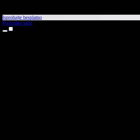
Isprobajte besplatno
Preuzmite sada
Proizvodi
Pretvaranje teksta u govor
Aplikacije za iPhone i iPad
Aplikacija za Android
Proširenje za Chrome
Proširenje za Edge
Web-aplikacija
Aplikacija za Mac
Aplikacija za Windows