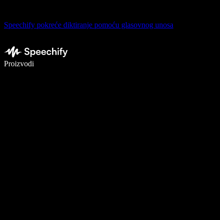
Speechify pokreće diktiranje pomoću glasovnog unosa
Pišite 5× brže uz glasovno diktiranje
Proizvodi
Saznajte više