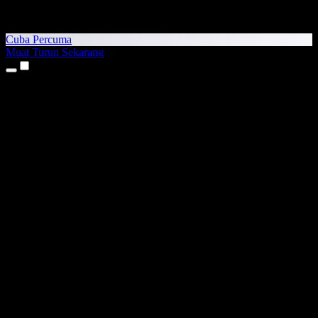
Cuba Percuma
Muat Turun Sekarang
Produk
Teks kepada Pertuturan
Aplikasi iPhone & iPad
Aplikasi Android
Sambungan Chrome
Sambungan Edge
Aplikasi Web
Aplikasi Mac
Aplikasi Windows