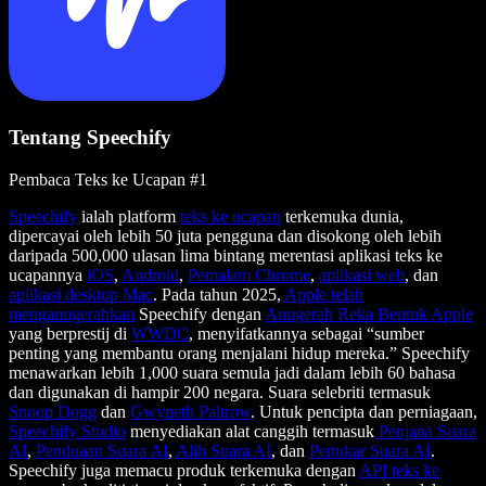
Tentang Speechify
Pembaca Teks ke Ucapan #1
Speechify
ialah platform
teks ke ucapan
terkemuka dunia,
dipercayai oleh lebih 50 juta pengguna dan disokong oleh lebih
daripada 500,000 ulasan lima bintang merentasi aplikasi teks ke
ucapannya
iOS
,
Android
,
Pemalam Chrome
,
aplikasi web
, dan
aplikasi desktop Mac
. Pada tahun 2025,
Apple telah
menganugerahkan
Speechify dengan
Anugerah Reka Bentuk Apple
yang berprestij di
WWDC
, menyifatkannya sebagai “sumber
penting yang membantu orang menjalani hidup mereka.” Speechify
menawarkan lebih 1,000 suara semula jadi dalam lebih 60 bahasa
dan digunakan di hampir 200 negara. Suara selebriti termasuk
Snoop Dogg
dan
Gwyneth Paltrow
. Untuk pencipta dan perniagaan,
Speechify Studio
menyediakan alat canggih termasuk
Penjana Suara
AI
,
Penduaan Suara AI
,
Alih Suara AI
, dan
Penukar Suara AI
.
Speechify juga memacu produk terkemuka dengan
API teks ke