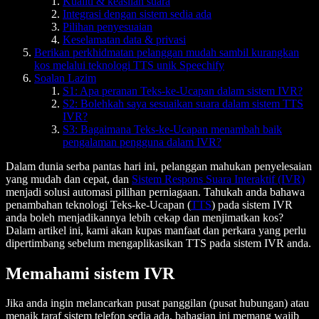
Kualiti & keaslian suara
Integrasi dengan sistem sedia ada
Pilihan penyesuaian
Keselamatan data & privasi
Berikan perkhidmatan pelanggan mudah sambil kurangkan
kos melalui teknologi TTS unik Speechify
Soalan Lazim
S1: Apa peranan Teks-ke-Ucapan dalam sistem IVR?
S2: Bolehkah saya sesuaikan suara dalam sistem TTS
IVR?
S3: Bagaimana Teks-ke-Ucapan menambah baik
pengalaman pengguna dalam IVR?
Dalam dunia serba pantas hari ini, pelanggan mahukan penyelesaian
yang mudah dan cepat, dan
Sistem Respons Suara Interaktif (IVR)
menjadi solusi automasi pilihan perniagaan. Tahukah anda bahawa
penambahan teknologi Teks-ke-Ucapan (
TTS
) pada sistem IVR
anda boleh menjadikannya lebih cekap dan menjimatkan kos?
Dalam artikel ini, kami akan kupas manfaat dan perkara yang perlu
dipertimbang sebelum mengaplikasikan TTS pada sistem IVR anda.
Memahami sistem IVR
Jika anda ingin melancarkan pusat panggilan (pusat hubungan) atau
menaik taraf sistem telefon sedia ada, bahagian ini memang wajib