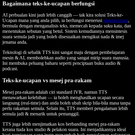
Bagaimana teks-ke-ucapan berfungsi
AI perbualan kini jauh lebih canggih — tak kira solusi Teks-ke-
Ucapan mana yang anda pilih, ia berfungsi menerusi
sintesis suara
,
bermula dengan menganalisis teks, memecah kepada suku kata, dan
menentukan sebutan yang betul. Sistem kemudiannya mensintesis
suara semula jadi yang boleh disesuaikan mengikut nada & imej
jenama anda.
Teknologi di sebalik TTS kini sangat maju dengan pembelajaran
mesin & AI, membolehkan audio yang sangat mirip suara manusia.
Ini membuka peluang baharu seperti penciptaan buku audio &
podcast.
Teks-ke-ucapan vs mesej pra-rakam
Mesej pra-rakam adalah ciri standard IVR, namun TTS
menawarkan kelebihan — ia boleh menghasilkan ucapan secara
langsung (real-time) dan anda boleh ubah skrip bila-bila masa tanpa
perlu rakaman semula. Selain itu, TTS memberi pengalaman lebih
semula jadi & menarik untuk pemanggil.
TTS juga lebih menjimatkan kos berbanding mesej pra-rakam
kerana tiada kos studio & pelakon suara. Ini menjadikannya ideal
bagi perniagaan yang ingin menambah baik pengalaman pelanggan