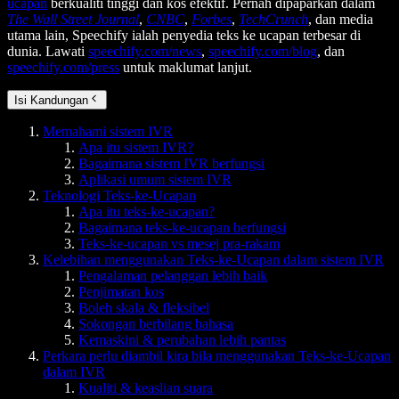
ucapan
berkualiti tinggi dan kos efektif. Pernah dipaparkan dalam
The Wall Street Journal
,
CNBC
,
Forbes
,
TechCrunch
, dan media
utama lain, Speechify ialah penyedia teks ke ucapan terbesar di
dunia. Lawati
speechify.com/news
,
speechify.com/blog
, dan
speechify.com/press
untuk maklumat lanjut.
Isi Kandungan
Memahami sistem IVR
Apa itu sistem IVR?
Bagaimana sistem IVR berfungsi
Aplikasi umum sistem IVR
Teknologi Teks-ke-Ucapan
Apa itu teks-ke-ucapan?
Bagaimana teks-ke-ucapan berfungsi
Teks-ke-ucapan vs mesej pra-rakam
Kelebihan menggunakan Teks-ke-Ucapan dalam sistem IVR
Pengalaman pelanggan lebih baik
Penjimatan kos
Boleh skala & fleksibel
Sokongan berbilang bahasa
Kemaskini & perubahan lebih pantas
Perkara perlu diambil kira bila menggunakan Teks-ke-Ucapan
dalam IVR
Kualiti & keaslian suara