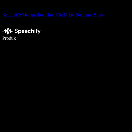
Speechify Memperkenalkan Ciri Dikte Penaipan Suara
Tulis 5× lebih pantas dengan menaip menggunakan suara
Produk
Ketahui Lebih Lanjut