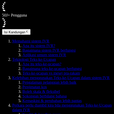
50J+ Pengguna
Isi Kandungan
Memahami sistem IVR
Apa itu sistem IVR?
Bagaimana sistem IVR berfungsi
Aplikasi umum sistem IVR
Teknologi Teks-ke-Ucapan
Apa itu teks-ke-ucapan?
Bagaimana teks-ke-ucapan berfungsi
Teks-ke-ucapan vs mesej pra-rakam
Kelebihan menggunakan Teks-ke-Ucapan dalam sistem IVR
Pengalaman pelanggan lebih baik
Penjimatan kos
Boleh skala & fleksibel
Sokongan berbilang bahasa
Kemaskini & perubahan lebih pantas
Perkara perlu diambil kira bila menggunakan Teks-ke-Ucapan
dalam IVR