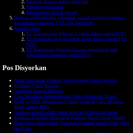
Integrasi dengan sistem sedia ada
Pilihan penyesuaian
Keselamatan data & privasi
Berikan perkhidmatan pelanggan mudah sambil kurangkan
kos melalui teknologi TTS unik Speechify
Soalan Lazim
S1: Apa peranan Teks-ke-Ucapan dalam sistem IVR?
S2: Bolehkah saya sesuaikan suara dalam sistem TTS
IVR?
S3: Bagaimana Teks-ke-Ucapan menambah baik
pengalaman pengguna dalam IVR?
Pos Disyorkan
Jimat Duit untuk Pelakon Suara dengan Voice Over AI
Pembuat Video Tutorial
Alternatif kepada Descript
Cara Membuat Pembentangan Video Berkualiti Tinggi
M4A vs MP3: Memahami Format Audio & Cara Menukar
M4A kepada MP3
Aplikasi terbaik untuk mahir berucap di khalayak ramai
Panduan Lengkap Mengupah Pelakon Suara Untuk Spotify
Buat video dari gambar: Panduan Lengkap untuk Cipta Video
dari Foto