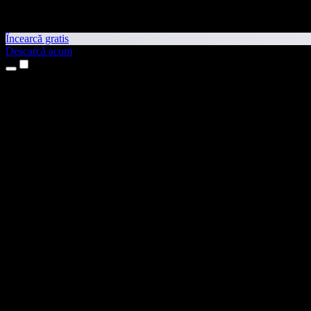
Încearcă gratis
Descarcă acum
Produse
Text transformat în vorbire
Aplicații pentru iPhone și iPad
Aplicație pentru Android
Extensie pentru Chrome
Extensie pentru Edge
Aplicație web
Aplicație pentru Mac
Aplicație pentru Windows