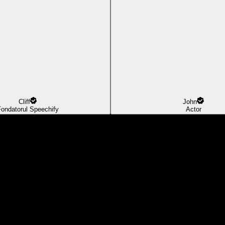
Cliff
John
ondatorul Speechify
Actor