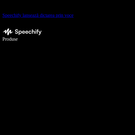
Speechify lansează dictarea prin voce
Scrie de 5× mai repede cu dictarea vocală
Produse
Află mai multe