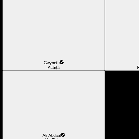
Gwyneth
Actriță
F
Ali Abdaal