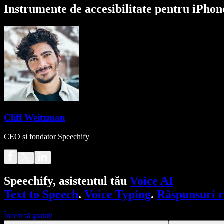
Instrumente de accesibilitate pentru iPhon
Cliff Weitzman
CEO și fondator Speechify
Speechify, asistentul tău
Voice AI
Text to Speech
.
Voice Typing
.
Răspunsuri 
Încearcă gratuit