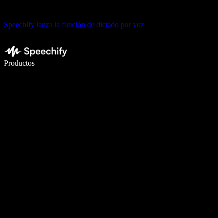
Speechify lanza la función de dictado por voz
Escribe 5× más rápido con dictado por voz
Productos
Más información