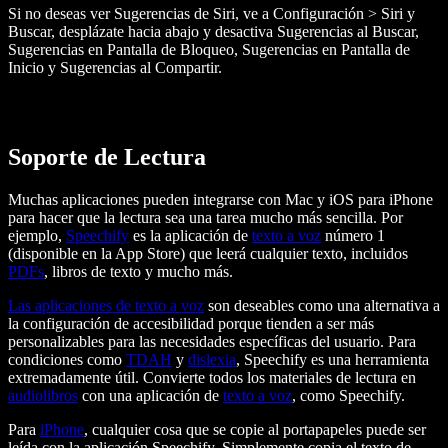
Si no deseas ver Sugerencias de Siri, ve a Configuración > Siri y
Buscar, desplázate hacia abajo y desactiva Sugerencias al Buscar,
Sugerencias en Pantalla de Bloqueo, Sugerencias en Pantalla de
Inicio y Sugerencias al Compartir.
Soporte de Lectura
Muchas aplicaciones pueden integrarse con Mac y iOS para iPhone
para hacer que la lectura sea una tarea mucho más sencilla. Por
ejemplo,
Speechify
es la aplicación de
texto a voz
número 1
(disponible en la App Store) que leerá cualquier texto, incluidos
PDFs
, libros de texto y mucho más.
Las aplicaciones de texto a voz
son deseables como una alternativa a
la configuración de accesibilidad porque tienden a ser más
personalizables para las necesidades específicas del usuario. Para
condiciones como
TDAH
y
dislexia
, Speechify es una herramienta
extremadamente útil. Convierte todos los materiales de lectura en
audiolibros
con una aplicación de
texto a voz
, como Speechify.
Para
iPhone
, cualquier cosa que se copie al portapapeles puede ser
leída con la aplicación Speechify. Simplemente copia el texto de