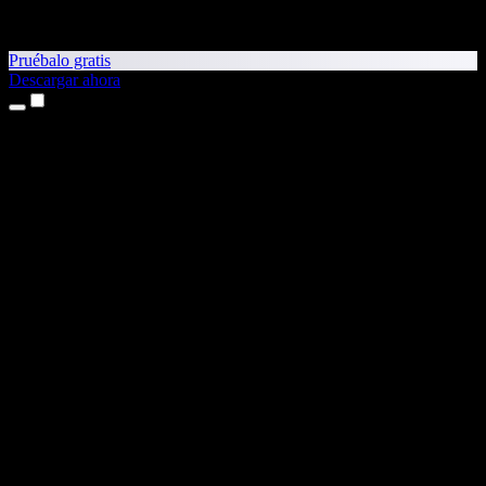
Pruébalo gratis
Descargar ahora
Productos
Texto a voz
App para iPhone y iPad
App para Android
Extensión para Chrome
Extensión para Edge
Aplicación web
App para Mac
App para Windows