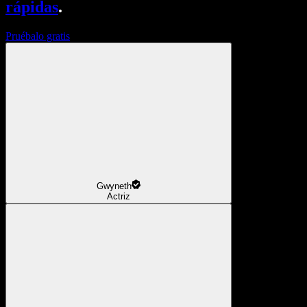
rápidas
.
Pruébalo gratis
Gwyneth
Actriz