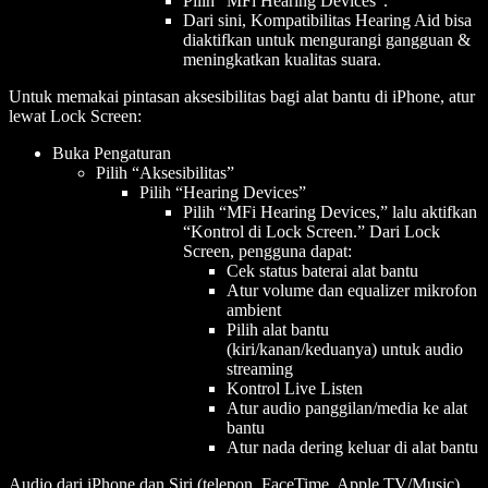
Pilih “MFi Hearing Devices”.
Dari sini, Kompatibilitas Hearing Aid bisa
diaktifkan untuk mengurangi gangguan &
meningkatkan kualitas suara.
Untuk memakai pintasan aksesibilitas bagi alat bantu di iPhone, atur
lewat Lock Screen:
Buka Pengaturan
Pilih “Aksesibilitas”
Pilih “Hearing Devices”
Pilih “MFi Hearing Devices,” lalu aktifkan
“Kontrol di Lock Screen.” Dari Lock
Screen, pengguna dapat:
Cek status baterai alat bantu
Atur volume dan equalizer mikrofon
ambient
Pilih alat bantu
(kiri/kanan/keduanya) untuk audio
streaming
Kontrol Live Listen
Atur audio panggilan/media ke alat
bantu
Atur nada dering keluar di alat bantu
Audio dari iPhone dan Siri (telepon, FaceTime, Apple TV/Music)