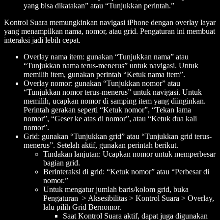
yang bisa dikatakan” atau “Tunjukkan perintah.”
Kontrol Suara memungkinkan navigasi iPhone dengan overlay layar
yang menampilkan nama, nomor, atau grid. Pengaturan ini membuat
interaksi jadi lebih cepat.
Overlay nama item: gunakan “Tunjukkan nama” atau
“Tunjukkan nama terus-menerus” untuk navigasi. Untuk
memilih item, gunakan perintah “Ketuk
nama item
”.
Overlay nomor: gunakan “Tunjukkan nomor” atau
“Tunjukkan nomor terus-menerus” untuk navigasi. Untuk
memilih, ucapkan nomor di samping item yang diinginkan.
Perintah gerakan seperti “Ketuk
nomor
”, “Tekan lama
nomor
”, “Geser ke atas di
nomor
”, atau “Ketuk dua kali
nomor
”.
Grid: gunakan “Tunjukkan grid” atau “Tunjukkan grid terus-
menerus”. Setelah aktif, gunakan perintah berikut.
Tindakan lanjutan: Ucapkan nomor untuk memperbesar
bagian grid.
Berinteraksi di grid: “Ketuk
nomor
” atau “Perbesar di
nomor
.”
Untuk mengatur jumlah baris/kolom grid, buka
Pengaturan > Aksesibilitas > Kontrol Suara > Overlay,
lalu pilih Grid Bernomor.
Saat Kontrol Suara aktif, dapat juga digunakan