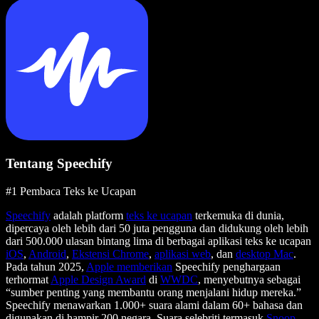
Tentang Speechify
#1 Pembaca Teks ke Ucapan
Speechify
adalah platform
teks ke ucapan
terkemuka di dunia,
dipercaya oleh lebih dari 50 juta pengguna dan didukung oleh lebih
dari 500.000 ulasan bintang lima di berbagai aplikasi teks ke ucapan
iOS
,
Android
,
Ekstensi Chrome
,
aplikasi web
, dan
desktop Mac
.
Pada tahun 2025,
Apple memberikan
Speechify penghargaan
terhormat
Apple Design Award
di
WWDC
, menyebutnya sebagai
“sumber penting yang membantu orang menjalani hidup mereka.”
Speechify menawarkan 1.000+ suara alami dalam 60+ bahasa dan
digunakan di hampir 200 negara. Suara selebriti termasuk
Snoop