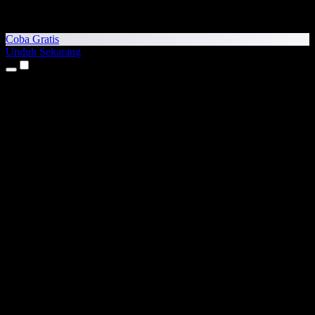
Coba Gratis
Unduh Sekarang
Produk
Teks ke Suara
Aplikasi iPhone & iPad
Aplikasi Android
Ekstensi Chrome
Ekstensi Edge
Aplikasi Web
Aplikasi Mac
Aplikasi Windows