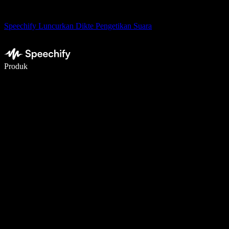
Speechify Luncurkan Dikte Pengetikan Suara
Menulis 5× lebih cepat dengan dikte suara
Produk
Pelajari lebih lanjut