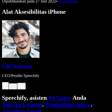
Dipublikasikan pada
27 Juni 2022
•
Aksesibilitas
Alat Aksesibilitas iPhone
Cliff Weitzman
CEO/Pendiri Speechify
Speechify, asisten
AI Suara
Anda
Teks ke Ucapan
.
Pengetikan Suara
.
Jawaban Cepat
.