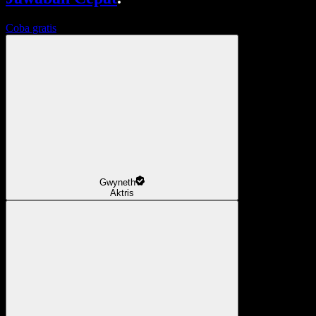
Coba gratis
Gwyneth
Aktris