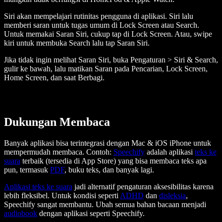
Siri akan mempelajari rutinitas pengguna di aplikasi. Siri lalu
memberi saran untuk tugas umum di Lock Screen atau Search.
Untuk memakai Saran Siri, cukup tap di Lock Screen. Atau, swipe
kiri untuk membuka Search lalu tap Saran Siri.
Jika tidak ingin melihat Saran Siri, buka Pengaturan > Siri & Search,
gulir ke bawah, lalu matikan Saran pada Pencarian, Lock Screen,
Home Screen, dan saat Berbagi.
Dukungan Membaca
Banyak aplikasi bisa terintegrasi dengan Mac & iOS iPhone untuk
mempermudah membaca. Contoh:
Speechify
adalah aplikasi
teks ke
suara
terbaik (tersedia di App Store) yang bisa membaca teks apa
pun, termasuk
PDF
, buku teks, dan banyak lagi.
Aplikasi teks ke suara
jadi alternatif pengaturan aksesibilitas karena
lebih fleksibel. Untuk kondisi seperti
ADHD
dan
disleksia
,
Speechify sangat membantu. Ubah semua bahan bacaan menjadi
audiobook
dengan aplikasi seperti Speechify.