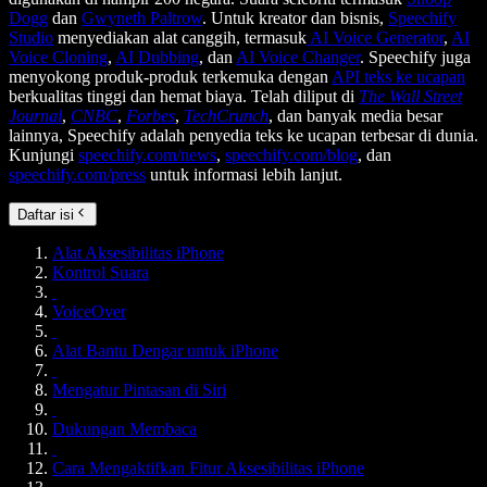
Dogg
dan
Gwyneth Paltrow
. Untuk kreator dan bisnis,
Speechify
Studio
menyediakan alat canggih, termasuk
AI Voice Generator
,
AI
Voice Cloning
,
AI Dubbing
, dan
AI Voice Changer
. Speechify juga
menyokong produk-produk terkemuka dengan
API teks ke ucapan
berkualitas tinggi dan hemat biaya. Telah diliput di
The Wall Street
Journal
,
CNBC
,
Forbes
,
TechCrunch
, dan banyak media besar
lainnya, Speechify adalah penyedia teks ke ucapan terbesar di dunia.
Kunjungi
speechify.com/news
,
speechify.com/blog
, dan
speechify.com/press
untuk informasi lebih lanjut.
Daftar isi
Alat Aksesibilitas iPhone
Kontrol Suara
VoiceOver
Alat Bantu Dengar untuk iPhone
Mengatur Pintasan di Siri
Dukungan Membaca
Cara Mengaktifkan Fitur Aksesibilitas iPhone