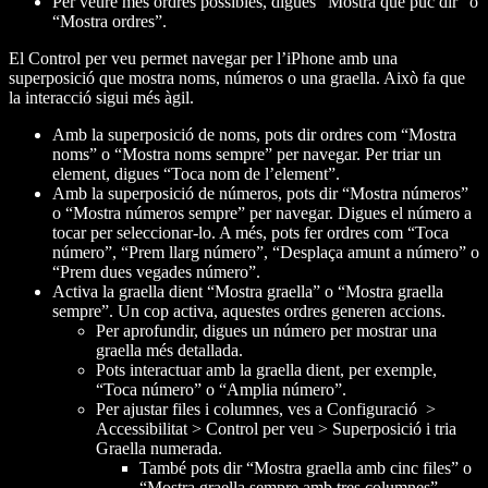
Per veure més ordres possibles, digues “Mostra què puc dir” o
“Mostra ordres”.
El Control per veu permet navegar per l’iPhone amb una
superposició que mostra noms, números o una graella. Això fa que
la interacció sigui més àgil.
Amb la superposició de noms, pots dir ordres com “Mostra
noms” o “Mostra noms sempre” per navegar. Per triar un
element, digues “Toca
nom de l’element
”.
Amb la superposició de números, pots dir “Mostra números”
o “Mostra números sempre” per navegar. Digues el número a
tocar per seleccionar-lo. A més, pots fer ordres com “Toca
número
”, “Prem llarg
número
”, “Desplaça amunt a
número
” o
“Prem dues vegades
número
”.
Activa la graella dient “Mostra graella” o “Mostra graella
sempre”. Un cop activa, aquestes ordres generen accions.
Per aprofundir, digues un número per mostrar una
graella més detallada.
Pots interactuar amb la graella dient, per exemple,
“Toca
número
” o “Amplia
número
”.
Per ajustar files i columnes, ves a Configuració >
Accessibilitat > Control per veu > Superposició i tria
Graella numerada.
També pots dir “Mostra graella amb cinc files” o
“Mostra graella sempre amb tres columnes”.