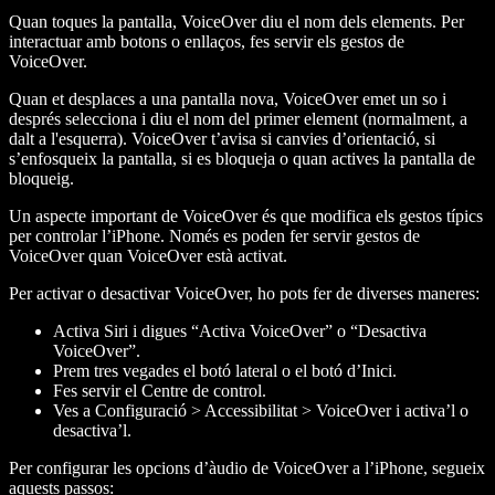
Quan toques la pantalla, VoiceOver diu el nom dels elements. Per
interactuar amb botons o enllaços, fes servir els gestos de
VoiceOver.
Quan et desplaces a una pantalla nova, VoiceOver emet un so i
després selecciona i diu el nom del primer element (normalment, a
dalt a l'esquerra). VoiceOver t’avisa si canvies d’orientació, si
s’enfosqueix la pantalla, si es bloqueja o quan actives la pantalla de
bloqueig.
Un aspecte important de VoiceOver és que modifica els gestos típics
per controlar l’iPhone. Només es poden fer servir gestos de
VoiceOver quan VoiceOver està activat.
Per activar o desactivar VoiceOver, ho pots fer de diverses maneres:
Activa Siri i digues “Activa VoiceOver” o “Desactiva
VoiceOver”.
Prem tres vegades el botó lateral o el botó d’Inici.
Fes servir el Centre de control.
Ves a Configuració > Accessibilitat > VoiceOver i activa’l o
desactiva’l.
Per configurar les opcions d’àudio de VoiceOver a l’iPhone, segueix
aquests passos: