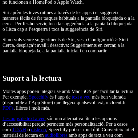
no funcionen a HomePod o Apple Watch.
Siri aprèn les teves rutines a través de les apps i et suggereix
maneres fàcils de fer tasques habituals a la pantalla bloquejada o a la
cerca. Per fer-ho servir, toca la suggerència a la pantalla bloquejada
o llisca cap a l’esquerra i toca la suggerència de Siri.
Si no vols veure suggeriments de Siri, ves a Configuració > Siri i
Cerca, desplaça’t avall i desactiva: Suggeriments en cercar, a la
pantalla bloquejada, a la pantalla inicial i en compartir.
Suport a la lectura
Moltes apps poden integrar-se amb Mac i iOS per facilitar la lectura.
Per exemple,
Speechify
és l’app de
text a veu
més ben valorada
(disponible a l’App Store) que llegeix qualsevol text, incloent-hi
PDFs
, llibres i molt més.
Les apps de text a veu
són una alternativa útil a les opcions
d’accessibilitat perquè permeten més personalització. Per a casos
com
TDAH
o
dislèxia
, Speechify pot ser molt útil. Converteix tot el
material de lectura en
audiollibres
amb apps de text a veu com