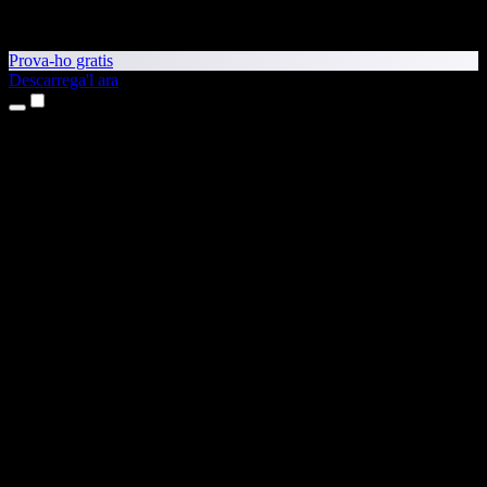
Prova-ho gratis
Descarrega'l ara
Productes
Text a veu
Aplicacions per a iPhone i iPad
Aplicació per a Android
Extensió per al Chrome
Extensió per a l'Edge
Aplicació web
Aplicació per al Mac
Aplicació per al Windows