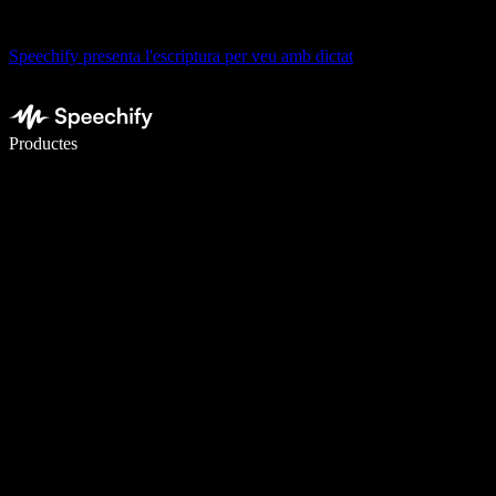
Speechify presenta l'escriptura per veu amb dictat
Escriu 5× més ràpid amb la veu
Productes
Més informació