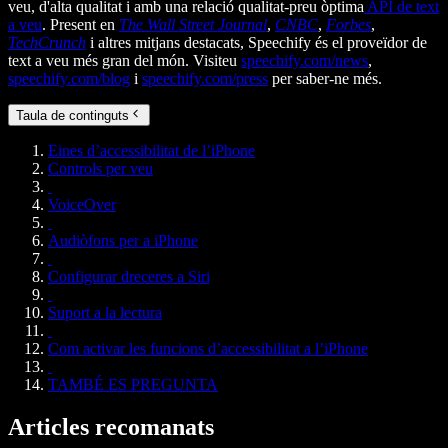
veu, d'alta qualitat i amb una relació qualitat-preu òptima
API de text
a veu
. Present en
The Wall Street Journal
,
CNBC
,
Forbes
,
TechCrunch
i altres mitjans destacats, Speechify és el proveïdor de
text a veu més gran del món. Visiteu
speechify.com/news
,
speechify.com/blog
i
speechify.com/press
per saber-ne més.
Taula de continguts
Eines d’accessibilitat de l’iPhone
Controls per veu
VoiceOver
Audiòfons per a iPhone
Configurar dreceres a Siri
Suport a la lectura
Com activar les funcions d’accessibilitat a l’iPhone
TAMBÉ ES PREGUNTA
Articles recomanats