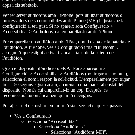
apps i els subtítols.
Per fer servir audiòfons amb l’iPhone, pots utilitzar audiòfons o
processadors de so compatibles amb iPhone (MFi) i ajustar-ne la
configuració al teu gust. Si no apareix sota Configuració >
Accessibilitat > Audiòfons, cal emparellar-lo amb l’iPhone.
Per emparellar un audiòfon amb l’iPad, obre la tapa de la bateria de
l’audiòfon. A l’iPhone, ves a Configuració i tria “Bluetooth”,
assegura’t que estigui activat i tanca la tapa de la bateria de
l’audiòfon.
Quan el dispositiu d’audició o els AirPods apareguin a
Configuració > Accessibilitat > Audiòfons (pot trigar uns minuts),
selecciona el nom i respon la sol·licitud. L’emparellament pot trigar
fins a 60 segons. Quan acabi, apareixerà una marca al costat del
dispositiu. Només cal emparellar-lo un cop. Després, es
reconnectarà automàticament quan l’encenguis.
Per ajustar el dispositiu i veure’n l’estat, segueix aquests passos:
Ves a Configuració
Selecciona “Accessibilitat”
Selecciona “Audiòfons”
Selecciona “Audiòfons MFi”.