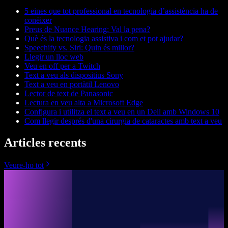
5 eines que tot professional en tecnologia d’assistència ha de
conèixer
Preus de Nuance Hearing: Val la pena?
Què és la tecnologia assistiva i com et pot ajudar?
Speechify vs. Siri: Quin és millor?
Llegir un lloc web
Veu en off per a Twitch
Text a veu als dispositius Sony
Text a veu en portàtil Lenovo
Lector de text de Panasonic
Lectura en veu alta a Microsoft Edge
Configura i utilitza el text a veu en un Dell amb Windows 10
Com llegir després d'una cirurgia de cataractes amb text a veu
Articles recents
Veure-ho tot