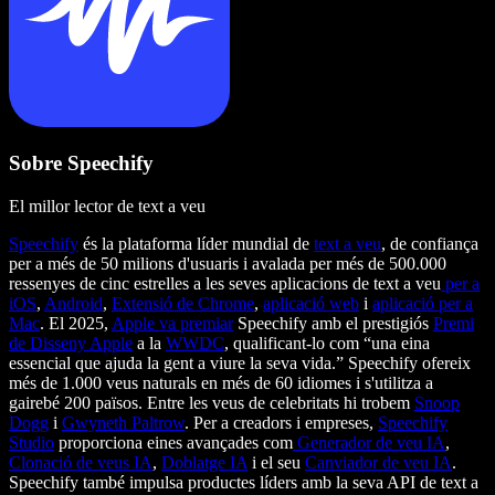
Sobre Speechify
El millor lector de text a veu
Speechify
és la plataforma líder mundial de
text a veu
, de confiança
per a més de 50 milions d'usuaris i avalada per més de 500.000
ressenyes de cinc estrelles a les seves aplicacions de text a veu
per a
iOS
,
Android
,
Extensió de Chrome
,
aplicació web
i
aplicació per a
Mac
. El 2025,
Apple va premiar
Speechify amb el prestigiós
Premi
de Disseny Apple
a la
WWDC
, qualificant-lo com “una eina
essencial que ajuda la gent a viure la seva vida.” Speechify ofereix
més de 1.000 veus naturals en més de 60 idiomes i s'utilitza a
gairebé 200 països. Entre les veus de celebritats hi trobem
Snoop
Dogg
i
Gwyneth Paltrow
. Per a creadors i empreses,
Speechify
Studio
proporciona eines avançades com
Generador de veu IA
,
Clonació de veus IA
,
Doblatge IA
i el seu
Canviador de veu IA
.
Speechify també impulsa productes líders amb la seva API de text a