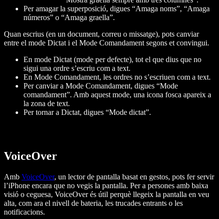
Per amagar la superposició, digues “Amaga noms”, “Amaga
números” o “Amaga graella”.
Quan escrius (en un document, correu o missatge), pots canviar
entre el mode Dictat i el Mode Comandament segons et convingui.
En mode Dictat (mode per defecte), tot el que dius que no
sigui una ordre s’escriu com a text.
En Mode Comandament, les ordres no s’escriuen com a text.
Per canviar a Mode Comandament, digues “Mode
comandament”. Amb aquest mode, una icona fosca apareix a
la zona de text.
Per tornar a Dictat, digues “Mode dictat”.
VoiceOver
Amb
VoiceOver
, un lector de pantalla basat en gestos, pots fer servir
l’iPhone encara que no vegis la pantalla. Per a persones amb baixa
visió o ceguesa, VoiceOver és útil perquè llegeix la pantalla en veu
alta, com ara el nivell de bateria, les trucades entrants o les
notificacions.