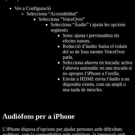
Ves a Configuració
Selecciona “Accessibilitat”
Selecciona “VoiceOver”
Selecciona “Àudio” i ajusta les opcions
següents:
Sons: ajusta i previsualitza els
efectes sonors.
Reducció d’àudio: baixa el volum
del so de fons mentre VoiceOver
parla.
Selecciona altaveu en trucada: activa
l’altaveu automàtic en una trucada si
no apropes l’iPhone a l’orella.
Enviar a HDMI: envia l’àudio a un
dispositiu extern, com un ampli o
una taula de mescles.
Audiòfons per a iPhone
L’iPhone disposa d’opcions per ajudar persones amb dificultats
auditives, com la compatibilitat amb audiòfons, la integració amb