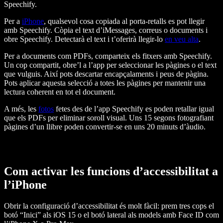
Speechify.
Per a
iPhone
, qualsevol cosa copiada al porta-retalls es pot llegir
amb Speechify. Còpia el text d’iMessages, correus o documents i
obre Speechify. Detectarà el text i t’oferirà llegir-lo
en veu alta
.
Per a documents com PDFs, comparteix els fitxers amb Speechify.
Un cop compartit, obre’l a l’app per seleccionar les pàgines o el text
que vulguis. Així pots descartar encapçalaments i peus de pàgina.
Pots aplicar aquesta selecció a totes les pàgines per mantenir una
lectura coherent en tot el document.
A més, les
fotos
fetes des de l’app Speechify es poden retallar igual
que els PDFs per eliminar soroll visual. Uns 15 segons fotografiant
pàgines d’un llibre poden convertir-se en uns 20 minuts d’àudio.
Com activar les funcions d’accessibilitat a
l’iPhone
Obrir la configuració d’accessibilitat és molt fàcil: prem tres cops el
botó “Inici” als iOS 15 o el botó lateral als models amb Face ID com