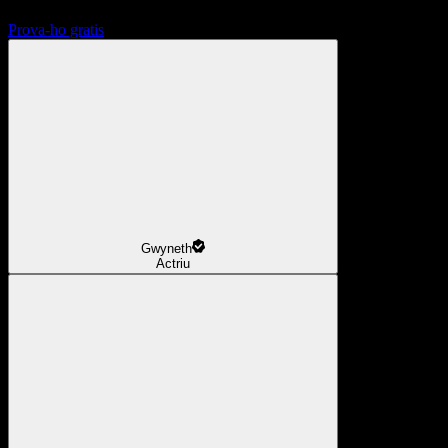
Prova-ho gratis
Gwyneth
Actriu