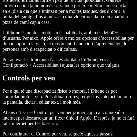
Els telèfons mòbils formen part de la vida quotidiana. Gairebé
tothom en té i ja no només serveixen per trucar. Són tan essencials
en el dia a dia que s’utilitzen per a moltes tasques, des d’obrir la
porta del garatge fins a unir-se a una videotrucada o demanar una
pizza de camí cap a casa.
L’iPhone és un dels mòbils més habituals, amb més del 50%
d’usuaris. Per això, Apple ofereix moltes opcions d’accessibilitat per
donar suport a la visió, el moviment, l’audició i l’aprenentatge de
persones amb discapacitat o dificultats.
Per activar les funcions d’accessibilitat a l’iPhone, ves a
Configuració > Accessibilitat i ajusta les opcions que vulguis.
Controls per veu
Per a qui té una discapacitat física o motora, l’iPhone es pot
controlar amb la veu. Pots donar ordres, fer gestos, interactuar amb
la pantalla, dictar i editar text, i molt més.
Abans d’usar el Control per veu per primer cop, cal connexió a
internet per descarregar un fitxer únic d’Apple. Després, ja no et farà
falta internet per fer-lo servir.
Per configurar el Control per veu, segueix aquests passos: