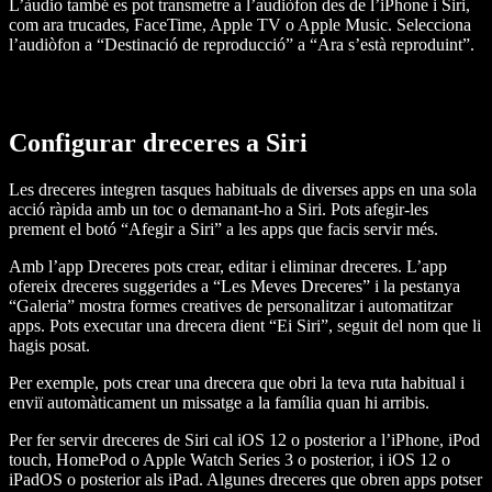
L’àudio també es pot transmetre a l’audiòfon des de l’iPhone i Siri,
com ara trucades, FaceTime, Apple TV o Apple Music. Selecciona
l’audiòfon a “Destinació de reproducció” a “Ara s’està reproduint”.
Configurar dreceres a Siri
Les dreceres integren tasques habituals de diverses apps en una sola
acció ràpida amb un toc o demanant-ho a Siri. Pots afegir-les
prement el botó “Afegir a Siri” a les apps que facis servir més.
Amb l’app Dreceres pots crear, editar i eliminar dreceres. L’app
ofereix dreceres suggerides a “Les Meves Dreceres” i la pestanya
“Galeria” mostra formes creatives de personalitzar i automatitzar
apps. Pots executar una drecera dient “Ei Siri”, seguit del nom que li
hagis posat.
Per exemple, pots crear una drecera que obri la teva ruta habitual i
enviï automàticament un missatge a la família quan hi arribis.
Per fer servir dreceres de Siri cal iOS 12 o posterior a l’iPhone, iPod
touch, HomePod o Apple Watch Series 3 o posterior, i iOS 12 o
iPadOS o posterior als iPad. Algunes dreceres que obren apps potser