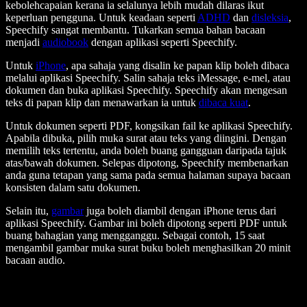
kebolehcapaian kerana ia selalunya lebih mudah dilaras ikut
keperluan pengguna. Untuk keadaan seperti
ADHD
dan
disleksia
,
Speechify sangat membantu. Tukarkan semua bahan bacaan
menjadi
audiobook
dengan aplikasi seperti Speechify.
Untuk
iPhone
, apa sahaja yang disalin ke papan klip boleh dibaca
melalui aplikasi Speechify. Salin sahaja teks iMessage, e-mel, atau
dokumen dan buka aplikasi Speechify. Speechify akan mengesan
teks di papan klip dan menawarkan ia untuk
dibaca kuat
.
Untuk dokumen seperti PDF, kongsikan fail ke aplikasi Speechify.
Apabila dibuka, pilih muka surat atau teks yang diingini. Dengan
memilih teks tertentu, anda boleh buang gangguan daripada tajuk
atas/bawah dokumen. Selepas dipotong, Speechify membenarkan
anda guna tetapan yang sama pada semua halaman supaya bacaan
konsisten dalam satu dokumen.
Selain itu,
gambar
juga boleh diambil dengan iPhone terus dari
aplikasi Speechify. Gambar ini boleh dipotong seperti PDF untuk
buang bahagian yang mengganggu. Sebagai contoh, 15 saat
mengambil gambar muka surat buku boleh menghasilkan 20 minit
bacaan audio.