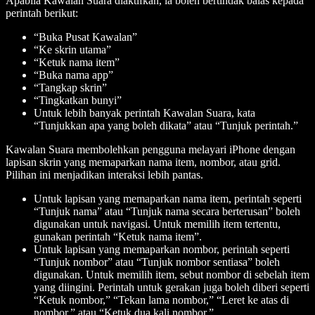
Apabila Kawalan Suara diaktifkan, ia boleh bertindak balas kepada
perintah berikut:
“Buka Pusat Kawalan”
“Ke skrin utama”
“Ketuk
nama item
”
“Buka
nama app
”
“Tangkap skrin”
“Tingkatkan bunyi”
Untuk lebih banyak perintah Kawalan Suara, kata
“Tunjukkan apa yang boleh dikata” atau “Tunjuk perintah.”
Kawalan Suara membolehkan pengguna melayari iPhone dengan
lapisan skrin yang memaparkan nama item, nombor, atau grid.
Pilihan ini menjadikan interaksi lebih pantas.
Untuk lapisan yang memaparkan nama item, perintah seperti
“Tunjuk nama” atau “Tunjuk nama secara berterusan” boleh
digunakan untuk navigasi. Untuk memilih item tertentu,
gunakan perintah “Ketuk
nama item
”.
Untuk lapisan yang memaparkan nombor, perintah seperti
“Tunjuk nombor” atau “Tunjuk nombor sentiasa” boleh
digunakan. Untuk memilih item, sebut nombor di sebelah item
yang diingini. Perintah untuk gerakan juga boleh diberi seperti
“Ketuk
nombor
,” “Tekan lama
nombor
,” “Leret ke atas di
nombor
,” atau “Ketuk dua kali
nombor
.”