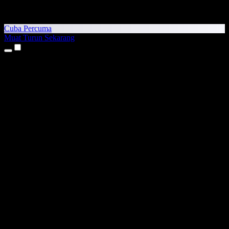
Cuba Percuma
Muat Turun Sekarang
Produk
Teks kepada Pertuturan
Aplikasi iPhone & iPad
Aplikasi Android
Sambungan Chrome
Sambungan Edge
Aplikasi Web
Aplikasi Mac
Aplikasi Windows