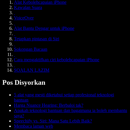
Alat Kebolehcapaian iPhone
Kawalan Suara
VoiceOver
Alat Bantu Dengar untuk iPhone
Tetapkan pintasan di Siri
Sokongan Bacaan
Cara mengaktifkan ciri kebolehcapaian iPhone
SOALAN LAZIM
Pos Disyorkan
5 alat yang mesti diketahui setiap profesional teknologi
bantuan
Harga Nuance Hearing: Berbaloi tak?
Apakah teknologi bantuan dan bagaimana ia boleh membantu
saya?
Speechify vs. Siri: Mana Satu Lebih Baik?
Membaca laman web