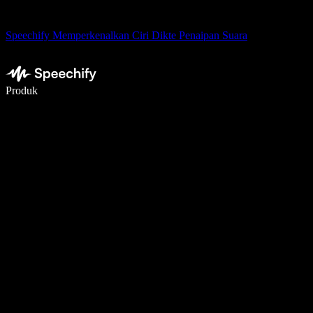
Speechify Memperkenalkan Ciri Dikte Penaipan Suara
Tulis 5× lebih pantas dengan menaip menggunakan suara
Produk
Ketahui Lebih Lanjut