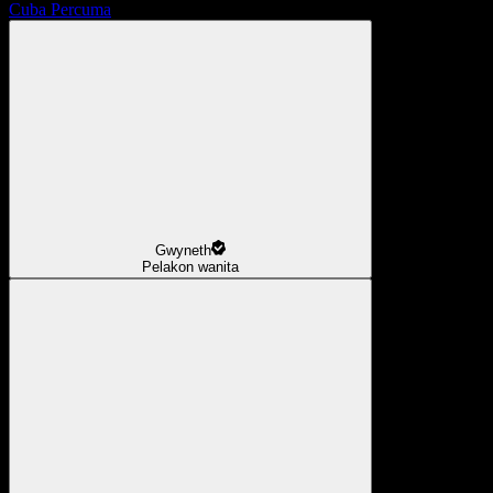
Cuba Percuma
Gwyneth
Pelakon wanita