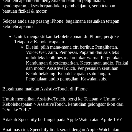
kebolehcapaian dan menyediakan bantuan penglihatan,
pendengaran, akses berpandukan pembelajaran, serta tetapan
bantuan fizikal & motor.
Selepas anda siap pasang iPhone, bagaimana sesuaikan tetapan
kebolehcapaian?
Untuk mengaktifkan kebolehcapaian di iPhone, pergi ke
Tetapan > Kebolehcapaian
Di sini, pilih mana-mana ciri berikut: Penglihatan.
VoiceOver. Zum. Pembesar. Paparan dan saiz teks
untuk teks lebih besar atau tukar warna. Pergerakan.
Kandungan diperdengarkan. Keterangan audio. Fizikal
dan motor. AssistiveTouch. Penyesuaian sentuhan.
Ketuk belakang. Kebolehcapaian satu tangan.
Penghalaan audio panggilan. Kawalan suis.
Bagaimana matikan AssistiveTouch di iPhone
Untuk mematikan AssistiveTouch, pergi ke Tetapan > Umum >
Kebolehcapaian > AssistiveTouch, kemudian gelongsor ikon dari
“On” ke “Off.”
Adakah Speechify berfungsi pada Apple Watch atau Apple TV?
Buat masa ini, Speechify tidak serasi dengan Apple Watch atau