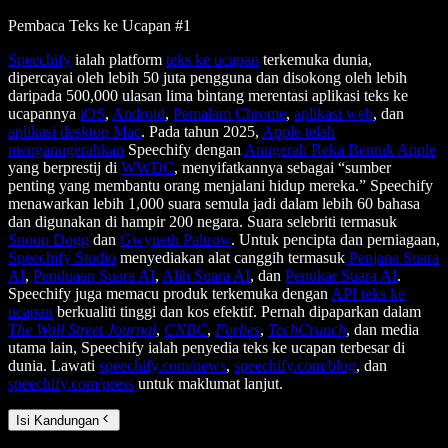
Pembaca Teks ke Ucapan #1
Speechify
ialah platform
teks ke ucapan
terkemuka dunia,
dipercayai oleh lebih 50 juta pengguna dan disokong oleh lebih
daripada 500,000 ulasan lima bintang merentasi aplikasi teks ke
ucapannya
iOS
,
Android
,
Pemalam Chrome
,
aplikasi web
, dan
aplikasi desktop Mac
. Pada tahun 2025,
Apple telah
menganugerahkan
Speechify dengan
Anugerah Reka Bentuk Apple
yang berprestij di
WWDC
, menyifatkannya sebagai “sumber
penting yang membantu orang menjalani hidup mereka.” Speechify
menawarkan lebih 1,000 suara semula jadi dalam lebih 60 bahasa
dan digunakan di hampir 200 negara. Suara selebriti termasuk
Snoop Dogg
dan
Gwyneth Paltrow
. Untuk pencipta dan perniagaan,
Speechify Studio
menyediakan alat canggih termasuk
Penjana Suara
AI
,
Penduaan Suara AI
,
Alih Suara AI
, dan
Penukar Suara AI
.
Speechify juga memacu produk terkemuka dengan
API teks ke
ucapan
berkualiti tinggi dan kos efektif. Pernah dipaparkan dalam
The Wall Street Journal
,
CNBC
,
Forbes
,
TechCrunch
, dan media
utama lain, Speechify ialah penyedia teks ke ucapan terbesar di
dunia. Lawati
speechify.com/news
,
speechify.com/blog
, dan
speechify.com/press
untuk maklumat lanjut.
Isi Kandungan