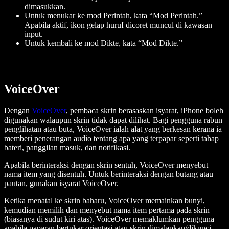
dimasukkan.
Untuk menukar ke mod Perintah, kata “Mod Perintah.”
Apabila aktif, ikon gelap huruf dicoret muncul di kawasan
input.
Untuk kembali ke mod Dikte, kata “Mod Dikte.”
VoiceOver
Dengan
VoiceOver
, pembaca skrin berasaskan isyarat, iPhone boleh
digunakan walaupun skrin tidak dapat dilihat. Bagi pengguna rabun
penglihatan atau buta, VoiceOver ialah alat yang berkesan kerana ia
memberi penerangan audio tentang apa yang terpapar seperti tahap
bateri, panggilan masuk, dan notifikasi.
Apabila berinteraksi dengan skrin sentuh, VoiceOver menyebut
nama item yang disentuh. Untuk berinteraksi dengan butang atau
pautan, gunakan isyarat VoiceOver.
Ketika menatal ke skrin baharu, VoiceOver memainkan bunyi,
kemudian memilih dan menyebut nama item pertama pada skrin
(biasanya di sudut kiri atas). VoiceOver memaklumkan pengguna
apabila paparan bertukar orientasi atau skrin dimalapkan/dikunci,