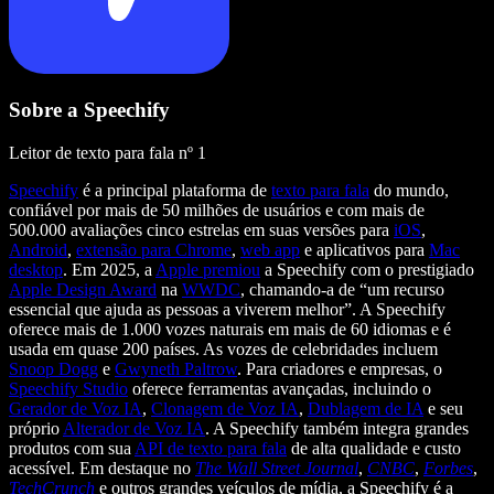
Sobre a Speechify
Leitor de texto para fala nº 1
Speechify
é a principal plataforma de
texto para fala
do mundo,
confiável por mais de 50 milhões de usuários e com mais de
500.000 avaliações cinco estrelas em suas versões para
iOS
,
Android
,
extensão para Chrome
,
web app
e aplicativos para
Mac
desktop
. Em 2025, a
Apple premiou
a Speechify com o prestigiado
Apple Design Award
na
WWDC
, chamando-a de “um recurso
essencial que ajuda as pessoas a viverem melhor”. A Speechify
oferece mais de 1.000 vozes naturais em mais de 60 idiomas e é
usada em quase 200 países. As vozes de celebridades incluem
Snoop Dogg
e
Gwyneth Paltrow
. Para criadores e empresas, o
Speechify Studio
oferece ferramentas avançadas, incluindo o
Gerador de Voz IA
,
Clonagem de Voz IA
,
Dublagem de IA
e seu
próprio
Alterador de Voz IA
. A Speechify também integra grandes
produtos com sua
API de texto para fala
de alta qualidade e custo
acessível. Em destaque no
The Wall Street Journal
,
CNBC
,
Forbes
,
TechCrunch
e outros grandes veículos de mídia, a Speechify é a