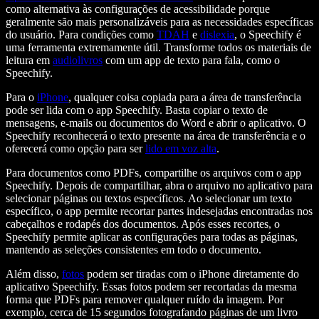
como alternativa às configurações de acessibilidade porque
geralmente são mais personalizáveis para as necessidades específicas
do usuário. Para condições como
TDAH
e
dislexia
, o Speechify é
uma ferramenta extremamente útil. Transforme todos os materiais de
leitura em
audiolivros
com um app de texto para fala, como o
Speechify.
Para o
iPhone
, qualquer coisa copiada para a área de transferência
pode ser lida com o app Speechify. Basta copiar o texto de
mensagens, e-mails ou documentos do Word e abrir o aplicativo. O
Speechify reconhecerá o texto presente na área de transferência e o
oferecerá como opção para ser
lido em voz alta
.
Para documentos como PDFs, compartilhe os arquivos com o app
Speechify. Depois de compartilhar, abra o arquivo no aplicativo para
selecionar páginas ou textos específicos. Ao selecionar um texto
específico, o app permite recortar partes indesejadas encontradas nos
cabeçalhos e rodapés dos documentos. Após esses recortes, o
Speechify permite aplicar as configurações para todas as páginas,
mantendo as seleções consistentes em todo o documento.
Além disso,
fotos
podem ser tiradas com o iPhone diretamente do
aplicativo Speechify. Essas fotos podem ser recortadas da mesma
forma que PDFs para remover qualquer ruído da imagem. Por
exemplo, cerca de 15 segundos fotografando páginas de um livro