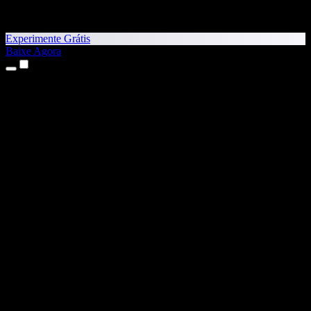
Experimente Grátis
Baixe Agora
Produtos
Texto para Fala
Apps para iPhone e iPad
App para Android
Extensão para Chrome
Extensão para Edge
App Web
App para Mac
App para Windows