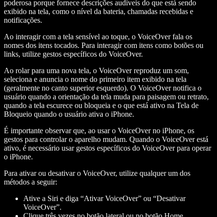
poderosa porque fornece descrições audíveis do que está sendo
exibido na tela, como o nível da bateria, chamadas recebidas e
notificações.
Ao interagir com a tela sensível ao toque, o VoiceOver fala os
nomes dos itens tocados. Para interagir com itens como botões ou
links, utilize gestos específicos do VoiceOver.
Ao rolar para uma nova tela, o VoiceOver reproduz um som,
seleciona e anuncia o nome do primeiro item exibido na tela
(geralmente no canto superior esquerdo). O VoiceOver notifica o
usuário quando a orientação da tela muda para paisagem ou retrato,
quando a tela escurece ou bloqueia e o que está ativo na Tela de
Bloqueio quando o usuário ativa o iPhone.
É importante observar que, ao usar o VoiceOver no iPhone, os
gestos para controlar o aparelho mudam. Quando o VoiceOver está
ativo, é necessário usar gestos específicos do VoiceOver para operar
o iPhone.
Para ativar ou desativar o VoiceOver, utilize qualquer um dos
métodos a seguir:
Ative a Siri e diga “Ativar VoiceOver” ou “Desativar
VoiceOver”.
Clique três vezes no botão lateral ou no botão Home