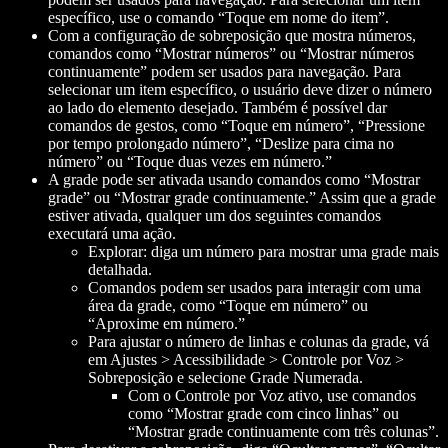
específico, use o comando “Toque em
nome do item
”.
Com a configuração de sobreposição que mostra números,
comandos como “Mostrar números” ou “Mostrar números
continuamente” podem ser usados para navegação. Para
selecionar um item específico, o usuário deve dizer o número
ao lado do elemento desejado. Também é possível dar
comandos de gestos, como “Toque em
número
”, “Pressione
por tempo prolongado
número
”, “Deslize para cima no
número
” ou “Toque duas vezes em
número
.”
A grade pode ser ativada usando comandos como “Mostrar
grade” ou “Mostrar grade continuamente.” Assim que a grade
estiver ativada, qualquer um dos seguintes comandos
executará uma ação.
Explorar: diga um número para mostrar uma grade mais
detalhada.
Comandos podem ser usados para interagir com uma
área da grade, como “Toque em
número
” ou
“Aproxime em
número
.”
Para ajustar o número de linhas e colunas da grade, vá
em Ajustes > Acessibilidade > Controle por Voz >
Sobreposição e selecione Grade Numerada.
Com o Controle por Voz ativo, use comandos
como “Mostrar grade com cinco linhas” ou
“Mostrar grade continuamente com três colunas”.