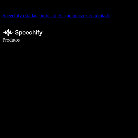
Speechify está lançando a digitação por voz com ditado
Escreva 5× mais rápido com digitação por voz
Produtos
Saiba mais