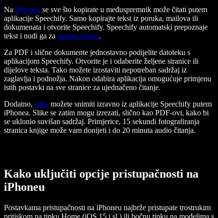
Na
iPhoneu
se sve što kopirate u međuspremnik može čitati putem
aplikacije Speechify. Samo kopirajte tekst iz poruka, mailova ili
dokumenata i otvorite Speechify. Speechify automatski prepoznaje
tekst i nudi ga za
naglas čitanje
.
Za PDF i slične dokumente jednostavno podijelite datoteku s
aplikacijom Speechify. Otvorite je i odaberite željene stranice ili
dijelove teksta. Tako možete izostaviti nepotreban sadržaj iz
zaglavlja i podnožja. Nakon odabira aplikacija omogućuje primjenu
istih postavki na sve stranice za ujednačeno čitanje.
Dodatno,
slike
možete snimiti izravno iz aplikacije Speechify putem
iPhonea. Slike se zatim mogu izrezati, slično kao PDF-ovi, kako bi
se uklonio suvišan sadržaj. Primjerice, 15 sekundi fotografiranja
stranica knjige može vam donijeti i do 20 minuta audio čitanja.
Kako uključiti opcije pristupačnosti na
iPhoneu
Postavkama pristupačnosti na iPhoneu najbrže pristupate trostrukim
pritiskom na tipku Home (iOS 15 i sl.) ili bočnu tipku na modelima s