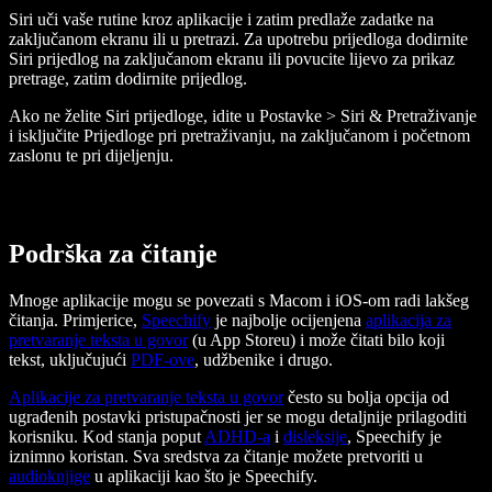
Siri uči vaše rutine kroz aplikacije i zatim predlaže zadatke na
zaključanom ekranu ili u pretrazi. Za upotrebu prijedloga dodirnite
Siri prijedlog na zaključanom ekranu ili povucite lijevo za prikaz
pretrage, zatim dodirnite prijedlog.
Ako ne želite Siri prijedloge, idite u Postavke > Siri & Pretraživanje
i isključite Prijedloge pri pretraživanju, na zaključanom i početnom
zaslonu te pri dijeljenju.
Podrška za čitanje
Mnoge aplikacije mogu se povezati s Macom i iOS-om radi lakšeg
čitanja. Primjerice,
Speechify
je najbolje ocijenjena
aplikacija za
pretvaranje teksta u govor
(u App Storeu) i može čitati bilo koji
tekst, uključujući
PDF-ove
, udžbenike i drugo.
Aplikacije za pretvaranje teksta u govor
često su bolja opcija od
ugrađenih postavki pristupačnosti jer se mogu detaljnije prilagoditi
korisniku. Kod stanja poput
ADHD-a
i
disleksije
, Speechify je
iznimno koristan. Sva sredstva za čitanje možete pretvoriti u
audioknjige
u aplikaciji kao što je Speechify.