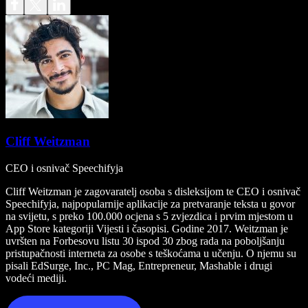
Cliff Weitzman
CEO i osnivač Speechifyja
Cliff Weitzman je zagovaratelj osoba s disleksijom te CEO i osnivač
Speechifyja, najpopularnije aplikacije za pretvaranje teksta u govor
na svijetu, s preko 100.000 ocjena s 5 zvjezdica i prvim mjestom u
App Store kategoriji Vijesti i časopisi. Godine 2017. Weitzman je
uvršten na Forbesovu listu 30 ispod 30 zbog rada na poboljšanju
pristupačnosti interneta za osobe s teškoćama u učenju. O njemu su
pisali EdSurge, Inc., PC Mag, Entrepreneur, Mashable i drugi
vodeći mediji.