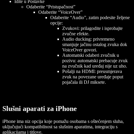
Idite u Postavke
Odaberite “Pristupačnost”
Odaberite “VoiceOver”
Odaberite “Audio”, zatim podesite željene
opcije:
Zvukovi: prilagodite i isprobajte
zvučne efekte.
Audio ducking: privremeno
smanjuje jačinu ostalog zvuka dok
VoiceOver govori.
Automatski odaberi zvučnik u
pozivu: automatski prebacuje zvuk
na zvučnik kad uređaj nije uz uho.
Pošalji na HDMI: preusmjerava
zvuk na povezane uređaje poput
pojačala ili DJ miksete.
Slušni aparati za iPhone
iPhone ima niz opcija koje pomažu osobama s oštećenjem sluha,
uključujući kompatibilnost sa slušnim aparatima, integraciju s
aplikacijama i titlove.