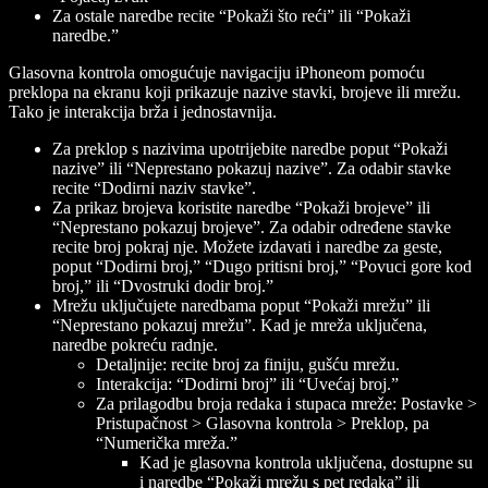
Za ostale naredbe recite “Pokaži što reći” ili “Pokaži
naredbe.”
Glasovna kontrola omogućuje navigaciju iPhoneom pomoću
preklopa na ekranu koji prikazuje nazive stavki, brojeve ili mrežu.
Tako je interakcija brža i jednostavnija.
Za preklop s nazivima upotrijebite naredbe poput “Pokaži
nazive” ili “Neprestano pokazuj nazive”. Za odabir stavke
recite “Dodirni
naziv stavke
”.
Za prikaz brojeva koristite naredbe “Pokaži brojeve” ili
“Neprestano pokazuj brojeve”. Za odabir određene stavke
recite broj pokraj nje. Možete izdavati i naredbe za geste,
poput “Dodirni
broj
,” “Dugo pritisni
broj
,” “Povuci gore kod
broj
,” ili “Dvostruki dodir
broj
.”
Mrežu uključujete naredbama poput “Pokaži mrežu” ili
“Neprestano pokazuj mrežu”. Kad je mreža uključena,
naredbe pokreću radnje.
Detaljnije: recite broj za finiju, gušću mrežu.
Interakcija: “Dodirni
broj
” ili “Uvećaj
broj
.”
Za prilagodbu broja redaka i stupaca mreže: Postavke >
Pristupačnost > Glasovna kontrola > Preklop, pa
“Numerička mreža.”
Kad je glasovna kontrola uključena, dostupne su
i naredbe “Pokaži mrežu s pet redaka” ili