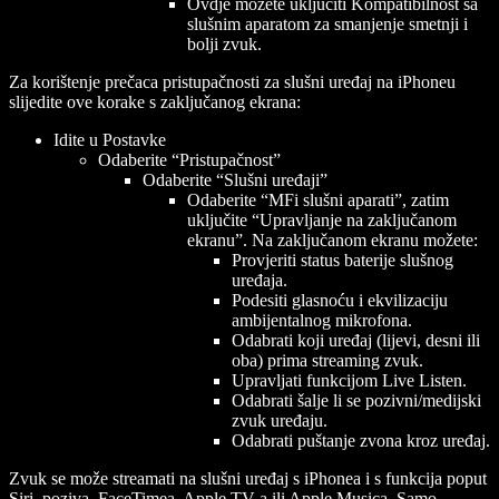
Ovdje možete uključiti Kompatibilnost sa
slušnim aparatom za smanjenje smetnji i
bolji zvuk.
Za korištenje prečaca pristupačnosti za slušni uređaj na iPhoneu
slijedite ove korake s zaključanog ekrana:
Idite u Postavke
Odaberite “Pristupačnost”
Odaberite “Slušni uređaji”
Odaberite “MFi slušni aparati”, zatim
uključite “Upravljanje na zaključanom
ekranu”. Na zaključanom ekranu možete:
Provjeriti status baterije slušnog
uređaja.
Podesiti glasnoću i ekvilizaciju
ambijentalnog mikrofona.
Odabrati koji uređaj (lijevi, desni ili
oba) prima streaming zvuk.
Upravljati funkcijom Live Listen.
Odabrati šalje li se pozivni/medijski
zvuk uređaju.
Odabrati puštanje zvona kroz uređaj.
Zvuk se može streamati na slušni uređaj s iPhonea i s funkcija poput
Siri, poziva, FaceTimea, Apple TV-a ili Apple Musica. Samo