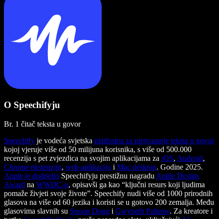
O Speechifyju
Br. 1 čitač teksta u govor
Speechify
je vodeća svjetska
platforma za pretvaranje teksta u govor
kojoj vjeruje više od 50 milijuna korisnika, s više od 500.000
recenzija s pet zvjezdica na svojim aplikacijama za
iOS
,
Android
,
Chrome ekstenziju
,
web-aplikaciju
i
Mac desktop
. Godine 2025.
Apple je dodijelio
Speechifyju prestižnu nagradu
Apple Design
Award
na
WWDC-u
, opisavši ga kao “ključni resurs koji ljudima
pomaže živjeti svoje živote”. Speechify nudi više od 1000 prirodnih
glasova na više od 60 jezika i koristi se u gotovo 200 zemalja. Među
glasovima slavnih su
Snoop Dogg
i
Gwyneth Paltrow
. Za kreatore i