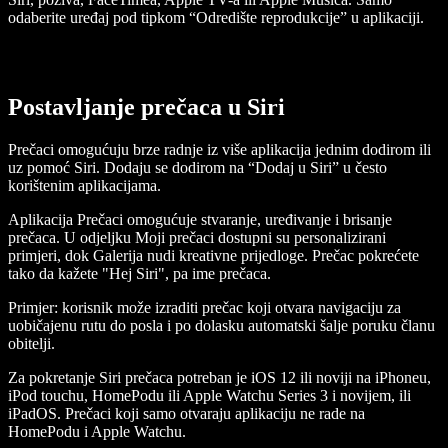
odaberite uređaj pod tipkom “Odredište reprodukcije” u aplikaciji.
Postavljanje prečaca u Siri
Prečaci omogućuju brze radnje iz više aplikacija jednim dodirom ili
uz pomoć Siri. Dodaju se dodirom na “Dodaj u Siri” u često
korištenim aplikacijama.
Aplikacija Prečaci omogućuje stvaranje, uređivanje i brisanje
prečaca. U odjeljku Moji prečaci dostupni su personalizirani
primjeri, dok Galerija nudi kreativne prijedloge. Prečac pokrećete
tako da kažete "Hej Siri", pa ime prečaca.
Primjer: korisnik može izraditi prečac koji otvara navigaciju za
uobičajenu rutu do posla i po dolasku automatski šalje poruku članu
obitelji.
Za pokretanje Siri prečaca potreban je iOS 12 ili noviji na iPhoneu,
iPod touchu, HomePodu ili Apple Watchu Series 3 i novijem, ili
iPadOS. Prečaci koji samo otvaraju aplikaciju ne rade na
HomePodu i Apple Watchu.