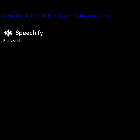
Speechify pokreće diktiranje pomoću glasovnog unosa
Pišite 5× brže uz glasovno diktiranje
Proizvodi
Saznajte više