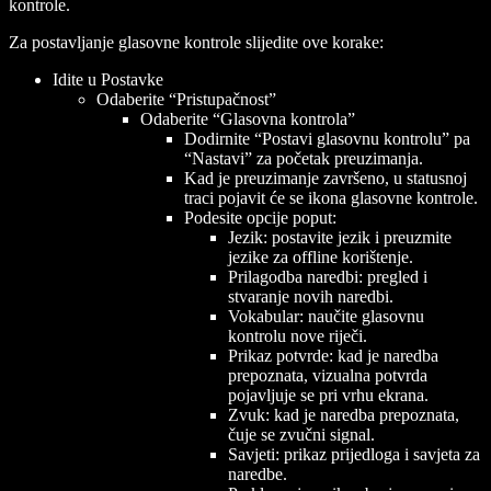
kontrole.
Za postavljanje glasovne kontrole slijedite ove korake:
Idite u Postavke
Odaberite “Pristupačnost”
Odaberite “Glasovna kontrola”
Dodirnite “Postavi glasovnu kontrolu” pa
“Nastavi” za početak preuzimanja.
Kad je preuzimanje završeno, u statusnoj
traci pojavit će se ikona glasovne kontrole.
Podesite opcije poput:
Jezik: postavite jezik i preuzmite
jezike za offline korištenje.
Prilagodba naredbi: pregled i
stvaranje novih naredbi.
Vokabular: naučite glasovnu
kontrolu nove riječi.
Prikaz potvrde: kad je naredba
prepoznata, vizualna potvrda
pojavljuje se pri vrhu ekrana.
Zvuk: kad je naredba prepoznata,
čuje se zvučni signal.
Savjeti: prikaz prijedloga i savjeta za
naredbe.