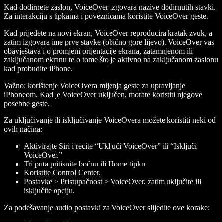
Kad dodirnete zaslon, VoiceOver izgovara nazive dodirnutih stavki.
Za interakciju s tipkama i poveznicama koristite VoiceOver geste.
Kad prijeđete na novi ekran, VoiceOver reproducira kratak zvuk, a
zatim izgovara ime prve stavke (obično gore lijevo). VoiceOver vas
obavještava i o promjeni orijentacije ekrana, zatamnjenom ili
zaključanom ekranu te o tome što je aktivno na zaključanom zaslonu
kad probudite iPhone.
Važno: korištenje VoiceOvera mijenja geste za upravljanje
iPhoneom. Kad je VoiceOver uključen, morate koristiti njegove
posebne geste.
Za uključivanje ili isključivanje VoiceOvera možete koristiti neki od
ovih načina:
Aktivirajte Siri i recite “Uključi VoiceOver” ili “Isključi
VoiceOver.”
Tri puta pritisnite bočnu ili Home tipku.
Koristite Control Center.
Postavke > Pristupačnost > VoiceOver, zatim uključite ili
isključite opciju.
Za podešavanje audio postavki za VoiceOver slijedite ove korake: