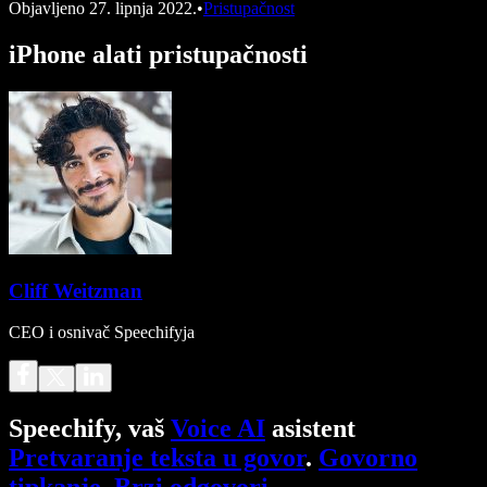
Objavljeno
27. lipnja 2022.
•
Pristupačnost
iPhone alati pristupačnosti
Cliff Weitzman
CEO i osnivač Speechifyja
Speechify, vaš
Voice AI
asistent
Pretvaranje teksta u govor
.
Govorno