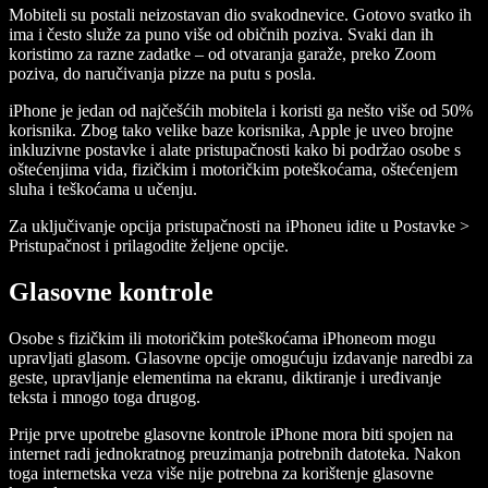
Mobiteli su postali neizostavan dio svakodnevice. Gotovo svatko ih
ima i često služe za puno više od običnih poziva. Svaki dan ih
koristimo za razne zadatke – od otvaranja garaže, preko Zoom
poziva, do naručivanja pizze na putu s posla.
iPhone je jedan od najčešćih mobitela i koristi ga nešto više od 50%
korisnika. Zbog tako velike baze korisnika, Apple je uveo brojne
inkluzivne postavke i alate pristupačnosti kako bi podržao osobe s
oštećenjima vida, fizičkim i motoričkim poteškoćama, oštećenjem
sluha i teškoćama u učenju.
Za uključivanje opcija pristupačnosti na iPhoneu idite u Postavke >
Pristupačnost i prilagodite željene opcije.
Glasovne kontrole
Osobe s fizičkim ili motoričkim poteškoćama iPhoneom mogu
upravljati glasom. Glasovne opcije omogućuju izdavanje naredbi za
geste, upravljanje elementima na ekranu, diktiranje i uređivanje
teksta i mnogo toga drugog.
Prije prve upotrebe glasovne kontrole iPhone mora biti spojen na
internet radi jednokratnog preuzimanja potrebnih datoteka. Nakon
toga internetska veza više nije potrebna za korištenje glasovne