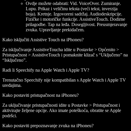
Ovdje možete odabrati: Vid. VoiceOver. Zumiranje.
Lupu. Prikaz i veličinu teksta (veći tekst, inverzija
boja). Kretnje. Izgovoreni sadržaj. Audiodeskripcije.
Fizičke i motoričke funkcije. AssistiveTouch. Dodirne
prilagodbe. Tap na leđa. Dosegljivost. Preusmjeravanje
zvuka. Upravljanje prekidačem.
Kako isključiti Assistive Touch na iPhoneu?
Za isključivanje AssistiveToucha idite u Postavke > Općenito >
Pristupačnost > AssistiveTouch i pomaknite klizač s “Uključeno” na
“Isključeno”.
Radi li Speechify na Apple Watch i Apple TV?
Trenutačno Speechify nije kompatibilan s Apple Watch i Apple TV
uređajima.
Kako postaviti pristupačnost na iPhoneu?
Za uključivanje pristupačnosti idite u Postavke > Pristupačnost i
aktivirajte željene opcije. Ako imate poteškoća, obratite se Apple
podršci.
Kako postaviti prepoznavanje zvuka na iPhoneu?