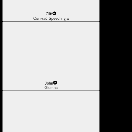
Cliff
Osnivač Speechifyja
John
Glumac