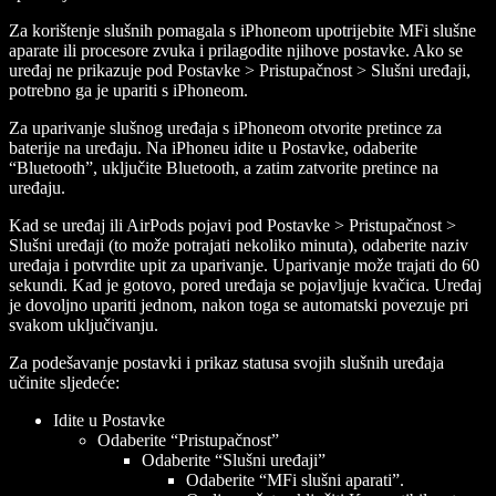
Za korištenje slušnih pomagala s iPhoneom upotrijebite MFi slušne
aparate ili procesore zvuka i prilagodite njihove postavke. Ako se
uređaj ne prikazuje pod Postavke > Pristupačnost > Slušni uređaji,
potrebno ga je upariti s iPhoneom.
Za uparivanje slušnog uređaja s iPhoneom otvorite pretince za
baterije na uređaju. Na iPhoneu idite u Postavke, odaberite
“Bluetooth”, uključite Bluetooth, a zatim zatvorite pretince na
uređaju.
Kad se uređaj ili AirPods pojavi pod Postavke > Pristupačnost >
Slušni uređaji (to može potrajati nekoliko minuta), odaberite naziv
uređaja i potvrdite upit za uparivanje. Uparivanje može trajati do 60
sekundi. Kad je gotovo, pored uređaja se pojavljuje kvačica. Uređaj
je dovoljno upariti jednom, nakon toga se automatski povezuje pri
svakom uključivanju.
Za podešavanje postavki i prikaz statusa svojih slušnih uređaja
učinite sljedeće:
Idite u Postavke
Odaberite “Pristupačnost”
Odaberite “Slušni uređaji”
Odaberite “MFi slušni aparati”.