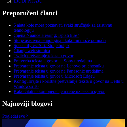
LJUDI PITAJU
Preporučeni članci
5 alata koje mora poznavati svaki stručnjak za asistivnu
tehnologiju
Cijena Nuance Hearing: Isplati li se?
Što je asistivna tehnologija i kako mi može pomoći?
Speechify vs. Siri: Što je bolje?
Čitanje web stranica
Twitch pretvaranje teksta u govor
Pretvorba teksta u govor na Sony uređajima
Pretvaranje teksta u govor na Lenovo prijenosniku
Pretvaranje teksta u govor na Panasonic uređajima
Pretvaranje teksta u govor u Microsoft Edgeu
Konfigurirajte i koristite pretvaranje teksta u govor na Dellu u
Windowsu 10
Kako čitati nakon operacije mrene uz tekst u govor
Najnoviji blogovi
Pogledaj sve