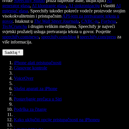
tvrtke
Speechify Studio
pruža napredne alate, uključujući
AI
generator glasa
,
AI kloniranje glasa
,
AI sinkronizaciju
i vlastiti
AI
mijenjač glasa
. Speechify također pokreće vodeće proizvode svojim
visokokvalitetnim i pristupačnim
API-jem za pretvaranje teksta u
govor
. Istaknut u
The Wall Street Journalu
,
CNBC-ju
,
Forbesu
,
TechCrunchu
i drugim velikim medijima, Speechify je najveći
svjetski pružatelj usluga pretvaranja teksta u govor. Posjetite
speechify.com/news
,
speechify.com/blog
i
speechify.com/press
za
više informacija.
Sadržaj
iPhone alati pristupačnosti
Glasovne kontrole
VoiceOver
Slušni aparati za iPhone
Postavljanje prečaca u Siri
Podrška za čitanje
Kako uključiti opcije pristupačnosti na iPhoneu