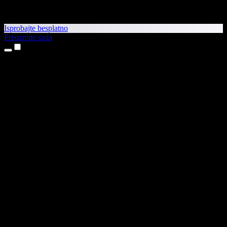
Isprobajte besplatno
Preuzmite sada
Proizvodi
Pretvaranje teksta u govor
Aplikacije za iPhone i iPad
Aplikacija za Android
Proširenje za Chrome
Proširenje za Edge
Web-aplikacija
Aplikacija za Mac
Aplikacija za Windows