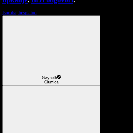
tipkanje
.
Brzi odgovori
.
Isprobaj besplatno
Gwyneth
Glumica