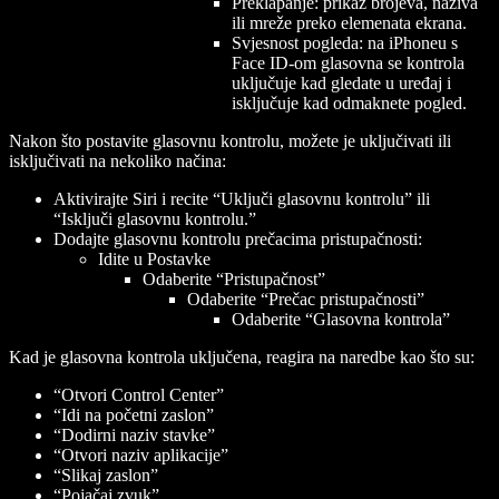
Preklapanje: prikaz brojeva, naziva
ili mreže preko elemenata ekrana.
Svjesnost pogleda: na iPhoneu s
Face ID-om glasovna se kontrola
uključuje kad gledate u uređaj i
isključuje kad odmaknete pogled.
Nakon što postavite glasovnu kontrolu, možete je uključivati ili
isključivati na nekoliko načina:
Aktivirajte Siri i recite “Uključi glasovnu kontrolu” ili
“Isključi glasovnu kontrolu.”
Dodajte glasovnu kontrolu prečacima pristupačnosti:
Idite u Postavke
Odaberite “Pristupačnost”
Odaberite “Prečac pristupačnosti”
Odaberite “Glasovna kontrola”
Kad je glasovna kontrola uključena, reagira na naredbe kao što su:
“Otvori Control Center”
“Idi na početni zaslon”
“Dodirni
naziv stavke
”
“Otvori
naziv aplikacije
”
“Slikaj zaslon”
“Pojačaj zvuk”