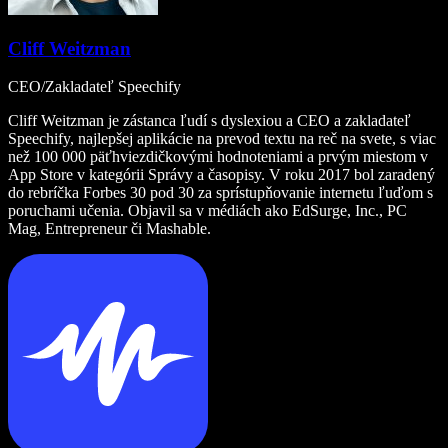
Cliff Weitzman
CEO/Zakladateľ Speechify
Cliff Weitzman je zástanca ľudí s dyslexiou a CEO a zakladateľ
Speechify, najlepšej aplikácie na prevod textu na reč na svete, s viac
než 100 000 päťhviezdičkovými hodnoteniami a prvým miestom v
App Store v kategórii Správy a časopisy. V roku 2017 bol zaradený
do rebríčka Forbes 30 pod 30 za sprístupňovanie internetu ľuďom s
poruchami učenia. Objavil sa v médiách ako EdSurge, Inc., PC
Mag, Entrepreneur či Mashable.