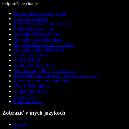
Odporúčané čítanie
Diktovanie a hlasové písanie
AI hlasový asistent
Prevod PDF na reč pre Android
Prehrávač textu na reč
Generátor ženského hlasu
Generátor mužského hlasu
Najlepšie čítačky pre dyslektikov
Generátor robotického hlasu
Anime hlas z textu
AI menič hlasu
Audio prehrávač PDF
Vie mi Google Docs čítať nahlas?
Rozšírenie pre Chrome na prevod textu na reč
Prevod textu na reč v hindčine
Čítanie PDF nahlas
AI generátor hlasu
Texto a Voz
Leitor de Texto
Zobraziť v iných jazykoch
العربية