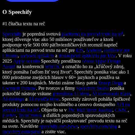
O Speechify
#1 čítačka textu na reč
Speechify
je popredná svetová
platforma na prevod textu na reč
,
ktorej dôveruje viac ako 50 miliónov používateľov a ktorú
podporuje vyše 500 000 päťhviezdičkových recenzií naprieč
aplikáciami na prevod textu na reč pre
iOS
,
Android
,
rozšírenie pre
Chrome
,
webovú aplikáciu
a
desktopovú aplikáciu pre Mac
. V roku
2025
Apple ocenilo
Speechify prestížnou
cenou Apple Design
Award
na konferencii
WWDC
a označilo ho za „kľúčový zdroj,
ktorý pomáha ľuďom žiť svoj život“. Speechify ponúka viac ako 1
000 prirodzene znejúcich hlasov v 60+ jazykoch a používa sa
takmer v 200 krajinách. Medzi známe hlasy patria
Snoop Dogg
a
Gwyneth Paltrow
. Pre tvorcov a firmy
Speechify Studio
ponúka
pokročilé nástroje vrátane
generátora AI hlasu
,
AI klonovania hlasu
,
AI dabingu
a
AI meniča hlasu
. Speechify zároveň poháňa špičkové
produkty pomocou svojho kvalitného a cenovo dostupného
API na
prevod textu na reč
. Objavilo sa v
The Wall Street Journal
,
CNBC
,
Forbes
,
TechCrunch
a ďalších popredných spravodajských
médiách. Speechify je najväčší poskytovateľ prevodu textu na reč
na svete. Navštívte
speechify.com/news
,
speechify.com/blog
a
speechify.com/press
a zistite viac.