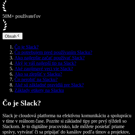
50M+ používateľov
Obsah
Čo je Slack?
Čo potrebujem pred používaním Slacku?
Ako najlepšie začať používať Slack?
Aký je váš najlepší tip na Slack?
Aké zaujímavé veci vie Slack?
Ako sa zlepšiť v Slacku?
Čo nerobiť na Slacku?
Aké sú základné pravidlá pre Slack?
Základy etikety na Slacku
Čo je Slack?
Slack je cloudová platforma na efektívnu komunikáciu a spoluprácu
v tíme v reálnom čase. Pozrite si základné tipy pre prvý týždeň so
Slackom. Je to digitálne pracovisko, kde môžete posielať priame
správy, vytvárať či sa pripájať do kanálov podľa tímov a projektov,