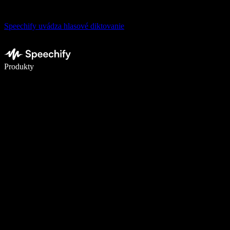
Speechify uvádza hlasové diktovanie
Píšte 5× rýchlejšie pomocou hlasového diktovania
Produkty
Zistiť viac