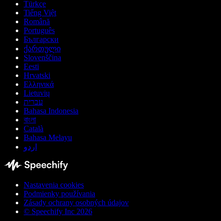
Türkçe
Tiếng Việt
Română
Português
Български
ქართული
Slovenščina
Eesti
Hrvatski
Ελληνικά
Lietuvių
עברית
Bahasa Indonesia
বাংলা
Català
Bahasa Melayu
اردو
Nastavenia cookies
Podmienky používania
Zásady ochrany osobných údajov
© Speechify Inc 2026