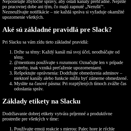
Neposielajte zbytočné správy, aby ostali kanály prehľadné. Nepíšte
po pracovnej dobe ani tým, čo majú zapnuté „Nerušiť“.
Nezneužívajte notifikácie – nie každá správa si vyžaduje okamžité
upozornenie všetkých.
Aké sú základné pravidlá pre Slack?
Pri Slacku sa vám zídu tieto základné pravidlá:
Držte sa témy: Každý kanál má svoj účel, neodbáčajte od
témy.
@mentions používajte s rozumom: Označujte len v prípade
potreby, inak vzniká preťaženie upozorneniami.
Rešpektujte oprávnenia: Dodržujte obmedzenia adminov –
niektoré kanály alebo funkcie môžu byť zámerne obmedzené.
Myslite na časové pásma: Pri rozptýlených tímoch zvážte čas
odoslania správ.
Základy etikety na Slacku
Dodržiavanie dobrej etikety vytvára príjemné a produktívne
prostredie pre všetkých v tíme:
Používajte emoji reakcie s mierou: Palec hore je rýchle