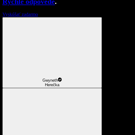
Rýchle odpovede
.
Vyskúšať zadarmo
Gwyneth
Herečka