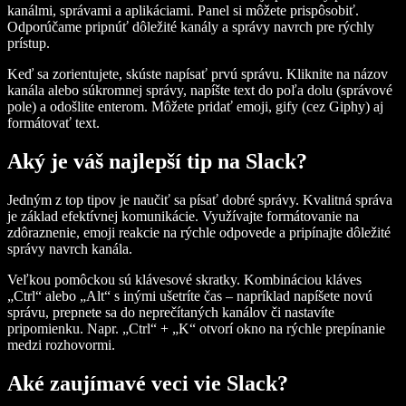
kanálmi, správami a aplikáciami. Panel si môžete prispôsobiť.
Odporúčame pripnúť dôležité kanály a správy navrch pre rýchly
prístup.
Keď sa zorientujete, skúste napísať prvú správu. Kliknite na názov
kanála alebo súkromnej správy, napíšte text do poľa dolu (správové
pole) a odošlite enterom. Môžete pridať emoji, gify (cez Giphy) aj
formátovať text.
Aký je váš najlepší tip na Slack?
Jedným z top tipov je naučiť sa písať dobré správy. Kvalitná správa
je základ efektívnej komunikácie. Využívajte formátovanie na
zdôraznenie, emoji reakcie na rýchle odpovede a pripínajte dôležité
správy navrch kanála.
Veľkou pomôckou sú klávesové skratky. Kombináciou kláves
„Ctrl“ alebo „Alt“ s inými ušetríte čas – napríklad napíšete novú
správu, prepnete sa do neprečítaných kanálov či nastavíte
pripomienku. Napr. „Ctrl“ + „K“ otvorí okno na rýchle prepínanie
medzi rozhovormi.
Aké zaujímavé veci vie Slack?