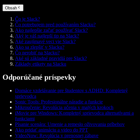
Obsah
Čo je Slack?
Čo potrebujem pred používaním Slacku?
Ako najlepšie začať používať Slack?
Aký je váš najlepší tip na Slack?
Aké zaujímavé veci vie Slack?
Ako sa zlepšiť v Slacku?
Čo nerobiť na Slacku?
Aké sú základné pravidlá pre Slack?
Základy etikety na Slacku
Odporúčané príspevky
Domáce vzdelávanie pre študentov s ADHD: Kompletný
sprievodca
Sonic Tools: Profesionálne náradie a funkcie
Mikroučenie: Revolúcia učenia v malých krokoch
iMovie pre Windows: Kompletný sprievodca alternatívami a
funkciami
Písanie scenára: Umenie a remeslo oživovania príbehov
Ako pridať animáciu a video do PPT
VideoNow: Revolúcia v prenosnej zábave