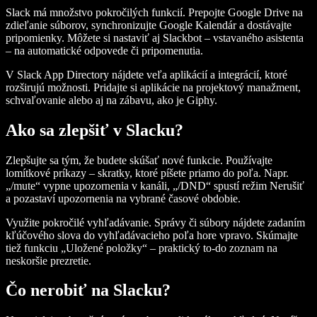
Slack má množstvo pokročilých funkcií. Prepojte Google Drive na
zdieľanie súborov, synchronizujte Google Kalendár a dostávajte
pripomienky. Môžete si nastaviť aj Slackbot – vstavaného asistenta
– na automatické odpovede či pripomenutia.
V Slack App Directory nájdete veľa aplikácií a integrácií, ktoré
rozširujú možnosti. Pridajte si aplikácie na projektový manažment,
schvaľovanie alebo aj na zábavu, ako je Giphy.
Ako sa zlepšiť v Slacku?
Zlepšujte sa tým, že budete skúšať nové funkcie. Používajte
lomítkové príkazy – skratky, ktoré píšete priamo do poľa. Napr.
„/mute“ vypne upozornenia v kanáli, „/DND“ spustí režim Nerušiť
a pozastaví upozornenia na vybrané časové obdobie.
Využite pokročilé vyhľadávanie. Správy či súbory nájdete zadaním
kľúčového slova do vyhľadávacieho poľa hore vpravo. Skúmajte
tiež funkciu „Uložené položky“ – praktický to‑do zoznam na
neskoršie prezretie.
Čo nerobiť na Slacku?