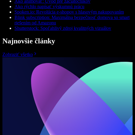
Ako animovať: Úvod pre začiatočníkov
Ako rýchlo napísať výskumnú prácu
Spoken.io: Revolúcia e-shopov s hlasovým nakupovaním
Blink subscription: Maximálna bezpečnosť domova so smart
riešením od Amazonu
Shutterstock: Spoľahlivý zdroj kvalitných vizuálov
Najnovšie články
Zobraziť všetko