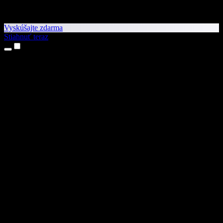
Vyskúšajte zdarma
Stiahnuť teraz
Produkty
Prevod textu na reč
Aplikácie pre iPhone a iPad
Aplikácia pre Android
Rozšírenie pre Chrome
Rozšírenie pre Edge
Webová aplikácia
Aplikácia pre Mac
Aplikácia pre Windows