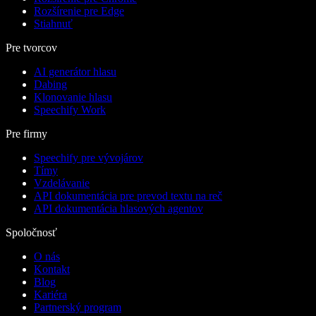
Rozšírenie pre Edge
Stiahnuť
Pre tvorcov
AI generátor hlasu
Dabing
Klonovanie hlasu
Speechify Work
Pre firmy
Speechify pre vývojárov
Tímy
Vzdelávanie
API dokumentácia pre prevod textu na reč
API dokumentácia hlasových agentov
Spoločnosť
O nás
Kontakt
Blog
Kariéra
Partnerský program