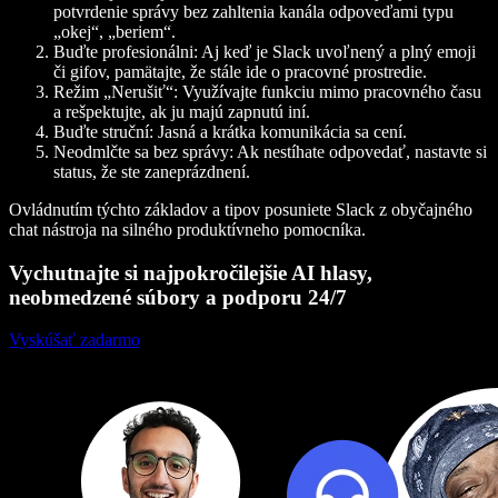
potvrdenie správy bez zahltenia kanála odpoveďami typu
„okej“, „beriem“.
Buďte profesionálni: Aj keď je Slack uvoľnený a plný emoji
či gifov, pamätajte, že stále ide o pracovné prostredie.
Režim „Nerušiť“: Využívajte funkciu mimo pracovného času
a rešpektujte, ak ju majú zapnutú iní.
Buďte struční: Jasná a krátka komunikácia sa cení.
Neodmlčte sa bez správy: Ak nestíhate odpovedať, nastavte si
status, že ste zaneprázdnení.
Ovládnutím týchto základov a tipov posuniete Slack z obyčajného
chat nástroja na silného produktívneho pomocníka.
Vychutnajte si najpokročilejšie AI hlasy,
neobmedzené súbory a podporu 24/7
Vyskúšať zadarmo